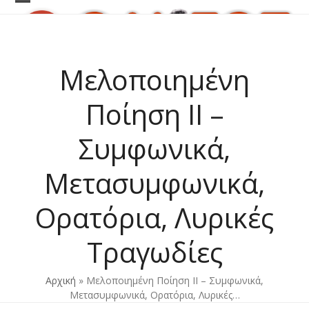
Skip
Open
Close
to
content
mobile
mobile
menu
menu
Μελοποιημένη
Ποίηση ΙΙ –
Συμφωνικά,
Μετασυμφωνικά,
Ορατόρια, Λυρικές
Τραγωδίες
Αρχική
»
Μελοποιημένη Ποίηση ΙΙ – Συμφωνικά,
Μετασυμφωνικά, Ορατόρια, Λυρικές…