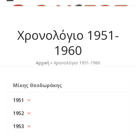
Skip
Open
Close
to
content
mobile
mobile
menu
menu
Χρονολόγιο 1951-
1960
Αρχική
»
Χρονολόγιο 1951-1960
Μίκης Θεοδωράκης
1951
1952
1953