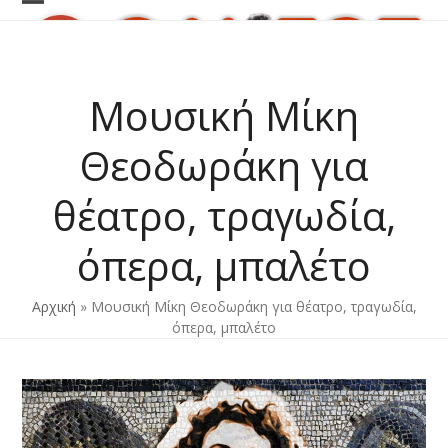
Skip
Open
Close
to
content
mobile
mobile
menu
menu
Μουσική Μίκη
Θεοδωράκη για
θέατρο, τραγωδία,
όπερα, μπαλέτο
Αρχική
»
Μουσική Μίκη Θεοδωράκη για θέατρο, τραγωδία,
όπερα, μπαλέτο