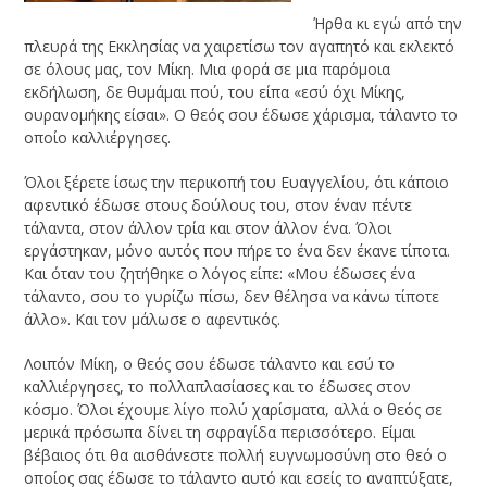
Ήρθα κι εγώ από την
πλευρά της Εκκλησίας να χαιρετίσω τον αγαπητό και εκλεκτό
σε όλους μας, τον Μίκη. Μια φορά σε μια παρόμοια
εκδήλωση, δε θυμάμαι πού, του είπα «εσύ όχι Μίκης,
ουρανομήκης είσαι». Ο θεός σου έδωσε χάρισμα, τάλαντο το
οποίο καλλιέργησες.
Όλοι ξέρετε ίσως την περικοπή του Ευαγγελίου, ότι κάποιο
αφεντικό έδωσε στους δούλους του, στον έναν πέντε
τάλαντα, στον άλλον τρία και στον άλλον ένα. Όλοι
εργάστηκαν, μόνο αυτός που πήρε το ένα δεν έκανε τίποτα.
Και όταν του ζητήθηκε ο λόγος είπε: «Μου έδωσες ένα
τάλαντο, σου το γυρίζω πίσω, δεν θέλησα να κάνω τίποτε
άλλο». Και τον μάλωσε ο αφεντικός.
Λοιπόν Μίκη, ο θεός σου έδωσε τάλαντο και εσύ το
καλλιέργησες, το πολλαπλασίασες και το έδωσες στον
κόσμο. Όλοι έχουμε λίγο πολύ χαρίσματα, αλλά ο θεός σε
μερικά πρόσωπα δίνει τη σφραγίδα περισσότερο. Είμαι
βέβαιος ότι θα αισθάνεστε πολλή ευγνωμοσύνη στο θεό ο
οποίος σας έδωσε το τάλαντο αυτό και εσείς το αναπτύξατε,