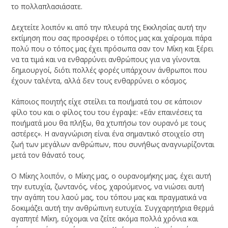
το πολλαπλασιάσατε.
Δεχτείτε λοιπόν κι από την πλευρά της Εκκλησίας αυτή την
εκτίμηση που σας προσφέρει ο τόπος μας και χαίρομαι πάρα
πολύ που ο τόπος μας έχει πρόσωπα σαν τον Μίκη και ξέρει
να τα τιμά και να ενθαρρύνει ανθρώπους για να γίνονται
δημιουργοί, διότι πολλές φορές υπάρχουν άνθρωποι που
έχουν ταλέντα, αλλά δεν τους ενθαρρύνει ο κόσμος.
Κάποιος ποιητής είχε στείλει τα ποιήματά του σε κάποιον
φίλο του και ο φίλος του του έγραψε: «Εάν επαινέσεις τα
ποιήματά μου θα πλήξω, θα χτυπήσω τον ουρανό με τους
αστέρες». Η αναγνώριση είναι ένα σημαντικό στοιχείο στη
ζωή των μεγάλων ανθρώπων, που συνήθως αναγνωρίζονται
μετά τον θάνατό τους.
Ο Μίκης λοιπόν, ο Μίκης μας, ο ουρανομήκης μας, έχει αυτή
την ευτυχία, ζωντανός, νέος, χαρούμενος, να νιώσει αυτή
την αγάπη του λαού μας, του τόπου μας και πραγματικά να
δοκιμάζει αυτή την ανθρώπινη ευτυχία. Συγχαρητήρια θερμά
αγαπητέ Μίκη, εύχομαι να ζείτε ακόμα πολλά χρόνια και