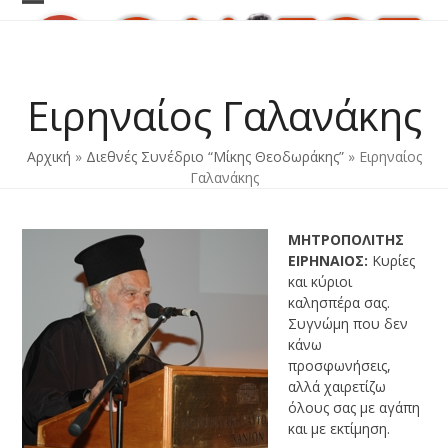
Skip
Open
Close
to
content
mobile
mobile
menu
menu
Ειρηναίος Γαλανάκης
Αρχική
»
Διεθνές Συνέδριο “Μίκης Θεοδωράκης”
»
Ειρηναίος
Γαλανάκης
ΜΗΤΡΟΠΟΛΙΤΗΣ
ΕΙΡΗΝΑΙΟΣ:
Κυρίες
και κύριοι
καλησπέρα σας.
Συγνώμη που δεν
κάνω
προσφωνήσεις,
αλλά χαιρετίζω
όλους σας με αγάπη
και με εκτίμηση.