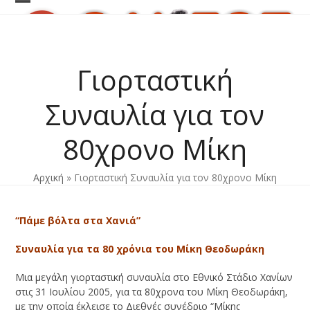
Skip
Open
Close
to
content
mobile
mobile
menu
menu
Γιορταστική
Συναυλία για τον
80χρονο Μίκη
Αρχική
»
Γιορταστική Συναυλία για τον 80χρονο Μίκη
“Πάμε βόλτα στα Χανιά”
Συναυλία για τα 80 χρόνια του Μίκη Θεοδωράκη
Μια μεγάλη γιορταστική συναυλία στο Εθνικό Στάδιο Χανίων
στις 31 Ιουλίου 2005, για τα 80χρονα του Μίκη Θεοδωράκη,
με την οποία έκλεισε το Διεθνές συνέδριο “Μίκης