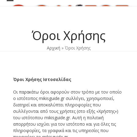
Skip
Open
Close
to
content
mobile
mobile
menu
menu
Όροι Χρήσης
Αρχική
»
Όροι Χρήσης
Όροι Χρήσης Ιστοσελίδας
Οι παρακάτω όροι αφορούν στον τρόπο με τον οποίο
ο ιστότοπος mikisguide.gr συλλέγει, χρησιμοποιεί,
διατηρεί και αποκαλύπτει πληροφορίες που
συλλέγονται από τους χρήστες (στο εξής «Χρήστης»)
του ιστότοπου mikisguide.gr. Αυτή η πολιτική
απορρήτου ισχύει για τον ιστότοπο και για όλες τις
πληροφορίες, τα γραφικά και τις υπηρεσίες που
προσφέρει το mikisguide.gr