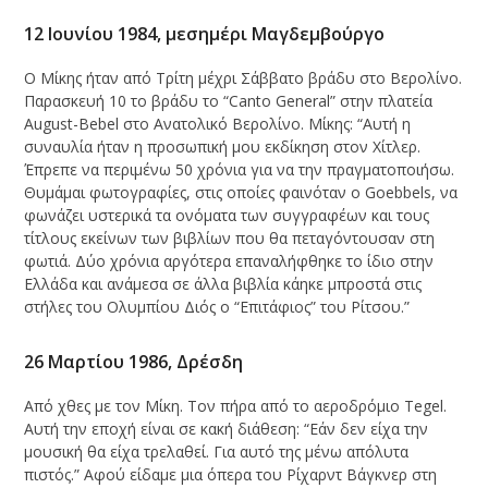
12 Ιουνίου 1984, μεσημέρι Μαγδεμβούργο
Ο Μίκης ήταν από Τρίτη μέχρι Σάββατο βράδυ στο Βερολίνο.
Παρασκευή 10 το βράδυ το “Canto General” στην πλατεία
August-Bebel στο Ανατολικό Βερολίνο. Μίκης: “Αυτή η
συναυλία ήταν η προσωπική μου εκδίκηση στον Χίτλερ.
Έπρεπε να περιμένω 50 χρόνια για να την πραγματοποιήσω.
Θυμάμαι φωτογραφίες, στις οποίες φαινόταν ο Goebbels, να
φωνάζει υστερικά τα ονόματα των συγγραφέων και τους
τίτλους εκείνων των βιβλίων που θα πεταγόντουσαν στη
φωτιά. Δύο χρόνια αργότερα επαναλήφθηκε το ίδιο στην
Ελλάδα και ανάμεσα σε άλλα βιβλία κάηκε μπροστά στις
στήλες του Ολυμπίου Διός ο “Επιτάφιος” του Ρίτσου.”
26 Μαρτίου 1986, Δρέσδη
Από χθες με τον Μίκη. Τον πήρα από το αεροδρόμιο Τegel.
Αυτή την εποχή είναι σε κακή διάθεση: “Εάν δεν είχα την
μουσική θα είχα τρελαθεί. Για αυτό της μένω απόλυτα
πιστός.” Αφού είδαμε μια όπερα του Ρίχαρντ Βάγκνερ στη