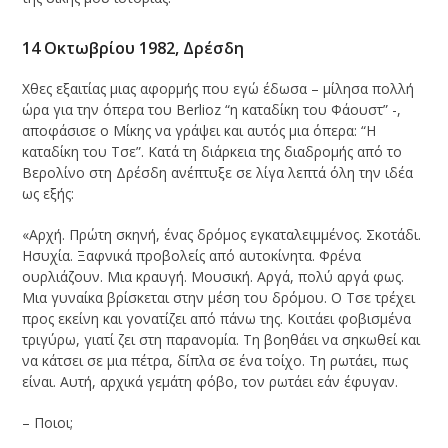
14 Οκτωβρίου 1982, Δρέσδη
Χθες εξαιτίας μιας αφορμής που εγώ έδωσα – μίλησα πολλή
ώρα για την όπερα του Berlioz “η καταδίκη του Φάουστ” -,
αποφάσισε ο Μίκης να γράψει και αυτός μια όπερα: “Η
καταδίκη του Τσε”. Κατά τη διάρκεια της διαδρομής από το
Βερολίνο στη Δρέσδη ανέπτυξε σε λίγα λεπτά όλη την ιδέα
ως εξής:
«Αρχή. Πρώτη σκηνή, ένας δρόμος εγκαταλειμμένος. Σκοτάδι.
Ησυχία. Ξαφνικά προβολείς από αυτοκίνητα. Φρένα
ουρλιάζουν. Μια κραυγή. Μουσική. Αργά, πολύ αργά φως.
Μια γυναίκα βρίσκεται στην μέση του δρόμου. Ο Τσε τρέχει
προς εκείνη και γονατίζει από πάνω της. Κοιτάει φοβισμένα
τριγύρω, γιατί ζει στη παρανομία. Τη βοηθάει να σηκωθεί και
να κάτσει σε μια πέτρα, δίπλα σε ένα τοίχο. Τη ρωτάει, πως
είναι. Αυτή, αρχικά γεμάτη φόβο, τον ρωτάει εάν έφυγαν.
– Ποιοι;