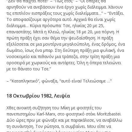
“Δεν θα παιχτεί ποτέ!” – “Πως έτσι;” – “Οι όπερες θα
αρνηθούν να ανεβάσουν ένα έργο χωρίς διάλειμμα. Χάνουν
τις επιπλέον εισπράξεις τους χωρίς διαλείμματα…” – “Εντάξει.
Το αποφασίζουμε αργότερα αυτό. Αρχικά θα είναι χωρίς
διάλειμμα… Κύρια πρόσωπα: Τσε, ηλικίας 20 με 25,
επαναστάτης. Μετά η Κλειώ, ηλικίας 18 με 20, μια πόρνη. Η
πρώτη πράξη έχει σαν θέμα την ψευδαίσθηση. Η πράξη
εξελίσσεται σε μια μοντέρνα μεγαλούπολη, ένας δρόμος, ένα
δωμάτιο, ίσως ένα μπαρ. Στη δεύτερη πράξη μια φυλακή, ένα
νοσοκομείο και πιθανόν μια τράπεζα, στην τρίτη πράξη μια
οροσειρά με χωρικούς και αντάρτες. Όλη η όπερα τελειώνει
με το θάνατο του Τσε.”
– “Καταπληκτικό”, φώναξα, “αυτό είναι! Τελειώσαμε …”
18 Οκτωβρίου 1982, Λειψία
Χθες ανοικτή συζήτηση του Μίκη με φοιτητές του
πανεπιστημίου Karl-Marx, στο φοιτητικό στέκι Moritzbastei.
Δύο ώρες πριν με φώναξε και με παρακάλεσε, να αναβάλλω
τη συνάντηση. Τον ρώτησα, τι συμβαίνει. Μου είπε να