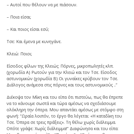
– Αυτοί που θέλουν να με πιάσουν.
– Ποια είσαι;
– Και ποιος είσαι εσύ;
Τσε: Και έμενα με κυνηγάνε.
Κλειώ: Ποιοι;
Είσοδος φίλων της Κλειώς: Πόρνες, μικροπωλητές κλπ.
(χορωδία Α) Ρωτούν για την Κλειώ και τον Τσε. Είσοδος
αστυνομικών (χορωδία Β) Οι γυναίκες κρύβουν τον Τσε.
Διάλογος ανάμεσα στις πόρνες και τους αστυνομικούς ..”
Διέκοψα τον Μίκη και του είπα ότι πιστεύω, πως θα έπρεπε
να το κάνουμε σωστά και τώρα αμέσως να σχεδιάσουμε
ολόκληρη την όπερα. Μου απαντάει αμέσως με στόμφο στη
φωνή: “Ωραία λοιπόν, το έργο θα λέγεται: «Η καταδίκη του
Τσε. Όπερα σε τρεις πράξεις». Τη θέλω χωρίς διάλειμμα.
Οπότε γράψε: Χωρίς διάλειμμα!” Διαφώνησα και του είπα: