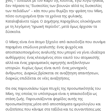
χθες – τελείωσε με τον καιρό της Χούντας. Εγώ λόγω ηλικίας
δεν πέρασα τις “δυσκολίες των βουνών αλλά τις δυσκολίες
των πεδιάδων” – κάτι που μου θυμίζει την φράση του Μίκη,
πόσο ευτυχισμένα ήταν τα χρόνια της φυλακής.
Καταλαβαίνετε τώρα. Ο Δημήτρης Καραχάλιος ολοκλήρωσε
με τη λεγόμενη “ηρωική περίοδο”, μετά όμως άρχισαν τα
δύσκολα.
Ο Μίκης είναι ένα άτομο ξέχειλο από αισιοδοξία που συνάμα
παραμένει επώδυνα ρεαλιστής· ένας ψυχρός και
αποστασιοποιημένος αναλυτής που μπορεί να γίνει ιδιαίτερα
αυθόρμητος· ένας κλεισμένος στον εαυτό του ατομικιστής
αλλά και ένας χαρισματικός αφηγητής ανεξάντλητων
ιστοριών. Κυρίως όμως είναι αυτό: ένας μοναχικός
άνθρωπος. Διαρκώς βρίσκεται σε αναζήτηση απαντήσεων,
διαρκώς επιδίδεται σε νέες αναζητήσεις.
Θα σας παρουσιάσω τώρα πτυχές της προσωπικότητάς του
Μίκη, της οποίας το υπόστρωμα είναι η απαισιοδοξία ως
στάση ζωής. Παρουσιάζονται ψηφίδες αυτής της
προσωπικότητας μέσα από αποσπάσματα ημερολογίου και
συζητήσεις που κάναμε στα ταξίδια και τις συναντήσεις μας