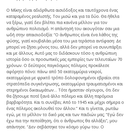
Ο Μίκης είναι αδιόρθωτα αισιόδοξος και ταυτόχρονα ένας
καταραμένος ρεαλιστής. Τον μισώ και για τα δύο. Θα ήθελα
να ξέρω, γιατί δεν βλέπει πια κανένα μέλλον για τον
ανθρώπινο πολιτισμό. Η απάντησή του ακουγόταν σαν μια
ωδή στην απαισιοδοξία: “Ο άνθρωπος είναι ένα λάθος της
φύσης, γιατί κουβαλάει μέσα του μια τεράστια αντίφαση: Δε
μπορεί να ζήσει μόνος του, αλλά δεν μπορεί να συνυπάρξει
και με άλλους. Αυτό μας το διδάσκουν τόσο η ανθρώπινη
ιστορία όσο οι προσωπικές μας εμπειρίες των τελευταίων 70
χρόνων. Ο δεύτερος παγκόσμιος πόλεμος προκάλεσε
αφόρητο πόνο: πάνω από 50 εκατομμύρια νεκροί,
εκατομμύρια με φρικτό τρόπο δολοφονημένοι εβραίοι στα
στρατόπεδα συγκέντρωσης, εκατομμύρια τραυματισμένοι και
στερημένοι δικαιωμάτων… Τότε ήμασταν σίγουροι, ότι δεν
θα ζήσουμε ποτέ ξανά άλλο πόλεμο και άλλη παρόμοια
βαρβαρότητα. Και τι συνέβει; Από το 1945 και μέχρι σήμερα ο
ένας πόλεμος ακολουθεί τον άλλον.” Και τι γίνεται, ρωτάω
εγώ, με το μέλλον το δικό μας και των παιδιών μας; “Εγώ δεν
έχω πια την πεποίθηση, ότι ο άνθρωπος θα αλλάξει”, μου
απάντησε. “Δεν σεβάστηκε τον κόσμο γύρω του. Ο