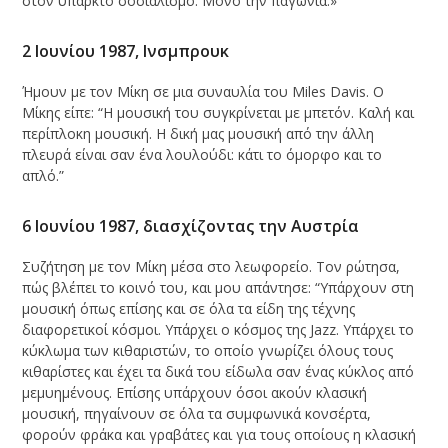
στον υπαρκτό σοσιαλισμό. Μόνο την παγωνιά.»
2 Ιουνίου 1987, Ινσμπρουκ
Ήμουν με τον Μίκη σε μια συναυλία του Miles Davis. Ο
Μίκης είπε: “Η μουσική του συγκρίνεται με μπετόν. Καλή και
περίπλοκη μουσική. Η δική μας μουσική από την άλλη
πλευρά είναι σαν ένα λουλούδι: κάτι το όμορφο και το
απλό.”
6 Ιουνίου 1987, διασχίζοντας την Αυστρία
Συζήτηση με τον Μίκη μέσα στο λεωφορείο. Τον ρώτησα,
πώς βλέπει το κοινό του, και μου απάντησε: “Υπάρχουν στη
μουσική όπως επίσης και σε όλα τα είδη της τέχνης
διαφορετικοί κόσμοι. Υπάρχει ο κόσμος της Jazz. Υπάρχει το
κύκλωμα των κιθαριστών, το οποίο γνωρίζει όλους τους
κιθαρίστες και έχει τα δικά του είδωλα σαν ένας κύκλος από
μεμυημένους. Επίσης υπάρχουν όσοι ακούν κλασική
μουσική, πηγαίνουν σε όλα τα συμφωνικά κονσέρτα,
φορούν φράκα και γραβάτες και για τους οποίους η κλασική