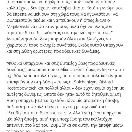
οποία καταπολεμά τη χώρα τους, αποδεικνύουν ότι σαν
καλλιτέχνες δεν έχουν καταλάβει τίποτε. Κατά τη γνώμη μου
θα έπρεπε να μείνουν στη χώρα τους, να αγωνιστούν, να
φυλακιστούν ακόμα και να πεθάνουν ή όπως έκανε ο
Majakowski να αυτοκτονήσουν, αλλά όχι να αλλάζουν
στρατόπεδα επιδεικνύοντας έτσι την ανεπάρκεια τους.”
Ανταπάντησα ότι δεν μπορούν όλοι οι καλλιτέχνες να
χειριστούν τόσο σκληρές συνέπειες. Εκτός αυτού υπάρχουν
και στη Δύση αριστερές, προοδευτικές δυνάμεις.
“Φυσικά υπάρχουν και στις δυτικές χώρες προοδευτικές
δυνάμεις”, μου απάντησε ο Μίκης. «Eίναι όμως ενδεικτικό ότι
σχεδόν όλοι οι καλλιτέχνες, οι οποίοι από πολιτικά κίνητρα
καταφεύγουν στη Δύση – όπως οι Solchenizyn, Oistrach,
Rostropowitsch και πολλοί άλλοι – δεν είχαν καμία σχέση με
αυτές τις δυνάμεις. Οπότε δεν ήταν αυτό το ζητούμενο. Στη
Δύση υπάρχει βέβαια σχεδόν μόνο μία ατομιστική άποψη,
δηλ. αυτή του καλλιτέχνη σε σχέση με την δική του
ελευθερία και το δικό του ευ ζειν. Αλλά για μένα υπάρχει και
μία άλλη άποψη, αυτή της υποχρέωσης του καλλιτέχνη
απέναντι στο λαό του. Ζυμώθηκα σε αυτήν την άποψη μέσω
της δικής μου ιστορίας.”