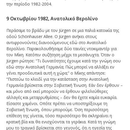
την περίοδο 1982-2004.
9 Οκτωβρίου 1982, Ανατολικό Βερολίνο
Περάσαμε το βράδυ με τον Jürgen σε μια παλιά κατοικία της
οδού Schönhauser Allee. Ο Jürgen ανήκει στους
αντιφρονούντες διανοούμενους εδώ στο Ανατολικό
Βερολίνο. Παρακολουθήσαμε δύο ταινίες ντοκιμαντέρ για
τον Μίκη. Κατόπιν συζήτηση μέχρι τα μεσάνυχτα. Όταν ο
Jürgen ρώτησε: “Tι δυνατότητες έχουμε κατά την γνώμη σου
εδώ στην Ανατολική Γερμανία; Πώς μπορεί να αλλάξει εν
γένει προοδευτικά αυτή η χώρα;” ο Μίκης απάντησε:
“Πιστεύω το κλειδί για την κατάσταση στην Ανατολική
Γερμανία βρίσκεται στην Σοβιετική Ένωση. Εάν δεν έρθουν –
και μόνο από εκεί μπορούν να έρθουν φιλελεύθερες
αλλαγές και μεταρρυθμίσεις – δεν θα έχετε καμία ευκαιρία.
Είσαστε χαμένοι. Οπότε πρέπει να υποστηρίξουμε τη
Σοβιετική Ένωση, όπου μπορούμε. Όση περισσότερη
επίθεση της γίνεται, τόσο περισσότερο θα σκληραίνει η
κρατική βία και θα ενισχύονται τα γεράκια. Κατά τη γνώμη
μου το τραγικό βρίσκεται στο γεγονός, ότι η ηγεσία της