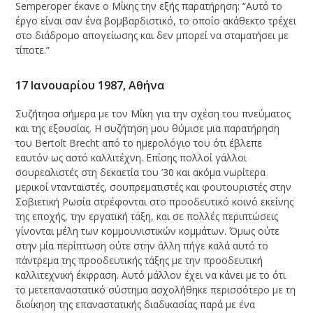
Semperoper έκανε ο Μίκης την εξής παρατήρηση: “Αυτό το
έργο είναι σαν ένα βομβαρδιστικό, το οποίο ακάθεκτο τρέχει
στο διάδρομο απογείωσης και δεν μπορεί να σταματήσει με
τίποτε.”
17 Iανουαρίου 1987, Αθήνα
Συζήτησα σήμερα με τον Μίκη για την σχέση του πνεύματος
και της εξουσίας. Η συζήτηση μου θύμισε μια παρατήρηση
του Bertolt Brecht από το ημερολόγιο του ότι έβλεπε
εαυτόν ως αστό καλλιτέχνη. Επίσης πολλοί γάλλοι
σουρεαλιστές στη δεκαετία του ’30 και ακόμα νωρίτερα
μερικοί ντανταϊστές, σουπρεματιστές και φουτουριστές στην
Σοβιετική Ρωσία στρέφονται στο προοδευτικό κοινό εκείνης
της εποχής, την εργατική τάξη, και σε πολλές περιπτώσεις
γίνονται μέλη των κομμουνιστικών κομμάτων. Όμως ούτε
στην μία περίπτωση ούτε στην άλλη πήγε καλά αυτό το
πάντρεμα της προοδευτικής τάξης με την προοδευτική
καλλιτεχνική έκφραση. Αυτό μάλλον έχει να κάνει με το ότι
το μετεπαναστατικό σύστημα ασχολήθηκε περισσότερο με τη
διοίκηση της επαναστατικής διαδικασίας παρά με ένα