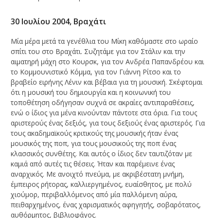
30 Ιουλίου 2004, Βραχάτι
Μία μέρα μετά τα γενέθλια του Μίκη καθόμαστε στο ωραίο
σπίτι του στο Βραχάτι. Συζητάμε για τον Στάλιν και την
αιματηρή μάχη στο Κουρσκ, για τον Ανδρέα Παπανδρέου και
το Κομμουνιστικό Κόμμα, για τον Γιάννη Ρίτσο και το
βραβείο ειρήνης Λένιν και βέβαια για τη μουσική. Σκέφτομαι
ότι η μουσική του δημιουργία και η κοινωνική του
τοποθέτηση οδήγησαν συχνά σε ακραίες αντιπαραθέσεις,
ενώ ο ίδιος για μένα κινούνταν πάντοτε στα όρια. Για τους
αριστερούς ένας δεξιός, για τους δεξιούς ένας αριστερός. Για
τους ακαδημαϊκούς κριτικούς της μουσικής ήταν ένας
μουσικός της ποπ, για τους μουσικούς της ποπ ένας
κλασσικός συνθέτης. Και αυτός ο ίδιος δεν ταυτιζόταν με
καμιά από αυτές τις θέσεις. Ήταν και παρέμεινε ένας
αναρχικός. Με ανοιχτό πνεύμα, με ακριβέστατη μνήμη,
έμπειρος ρήτορας, καλλιεργημένος, ευαίσθητος, με πολύ
χιούμορ, περιβαλλόμενος από μία παλλόμενη αύρα,
πειθαρχημένος, ένας χαρισματικός αφηγητής, σοβαρότατος,
αυθόρμητος, βιβλιοφάγος.