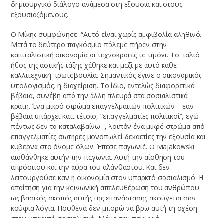
δημιουργικό διάλογο ανάμεσα στη εξουσία και στους
εξουσιαζόμενους.
Ο Μίκης συμφώνησε: “Αυτό είναι χωρίς αμφιβολία αληθινό.
Μετά το δεύτερο παγκόσμιο πόλεμο πήραν στην
καπιταλιστική οικονομία οι τεχνοκράτες το τιμόνι. Το παλιό
ήθος της αστικής τάξης χάθηκε και μαζί με αυτό κάθε
καλλιτεχνική πρωτοβουλία. Σημαντικός έγινε ο οικονομικός
υπολογισμός, η διαχείριση. Το ίδιο, εντελώς διαφορετικά
βέβαια, συνέβη από την άλλη πλευρά στα σοσιαλιστικά
κράτη. Ένα μικρό στρώμα επαγγελματιών πολιτικών – εάν
βέβαια υπάρχει κάτι τέτοιο, “επαγγελματίες πολιτικοί”, εγώ
πάντως δεν το καταλαβαίνω -, λοιπόν ένα μικρό στρώμα από
επαγγελματίες σωτήρες μονοπωλεί δεκαετίες την εξουσία και
κυβερνά στο όνομα όλων. Έπεσε παγωνιά. Ο Majakowski
αισθάνθηκε αυτήν την παγωνιά. Αυτή την αίσθηση του
απρόσιτου και την αύρα του αλάνθαστου. Και δεν
λειτουργούσε καν η οικονομία στον υπαρκτό σοσιαλισμό. Η
απαίτηση για την κοινωνική απελευθέρωση του ανθρώπου
ως βασικός σκοπός αυτής της επανάστασης ακούγεται σαν
κούφια λόγια. Πουθενά δεν μπορώ να βρω αυτή τη σχέση