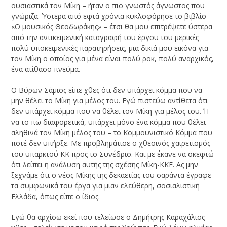
ουσιαστικά τον Μίκη – ήταν ο πιο γνωστός άγνωστος που
γνώριζα. Ύστερα από εφτά χρόνια κυκλοφόρησε το βιβλίο
«Ο μουσικός Θεοδωράκης» – έτσι θα μου επιτρέψετε ύστερα
από την αντικειμενική καταγραφή του έργου του μερικές
πολύ υποκειμενικές παρατηρήσεις, μια δικιά μου εικόνα για
τον Μίκη ο οποίος για μένα είναι πολύ ροκ, πολύ αναρχικός,
ένα ατίθασο πνεύμα.
Ο Βύρων Σάμιος είπε χθες ότι δεν υπάρχει κόμμα που να
μην θέλει το Μίκη για μέλος του. Εγώ πιστεύω αντίθετα ότι
δεν υπάρχει κόμμα που να θέλει τον Μίκη για μέλος του. Ή
να το πω διαφορετικά, υπάρχει μόνο ένα κόμμα που θέλει
αληθινά τον Μίκη μέλος του – το Κομμουνιστικό Κόμμα που
ποτέ δεν υπήρξε. Με προβλημάτισε ο χθεσινός χαιρετισμός
του υπαρκτού ΚΚ προς το Συνέδριο. Και με έκανε να σκεφτώ
ότι λείπει η ανάλυση αυτής της σχέσης Μίκη-ΚΚΕ. Ας μην
ξεχνάμε ότι ο νέος Μίκης της δεκαετίας του σαράντα έγραφε
τα συμφωνικά του έργα για μιαν ελεύθερη, σοσιαλιστική
Ελλάδα, όπως είπε ο ίδιος.
Εγώ θα αρχίσω εκεί που τελείωσε ο Δημήτρης Καραχάλιος