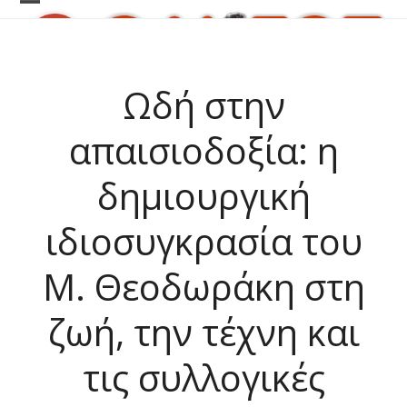
Skip
Open
Close
to
content
mobile
mobile
menu
menu
Ωδή στην
απαισιοδοξία: η
δημιουργική
ιδιοσυγκρασία του
Μ. Θεοδωράκη στη
ζωή, την τέχνη και
τις συλλογικές