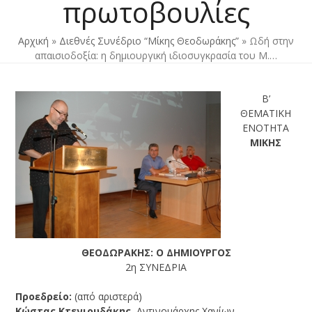
πρωτοβουλίες
Αρχική
»
Διεθνές Συνέδριο “Μίκης Θεοδωράκης”
»
Ωδή στην
απαισιοδοξία: η δημιουργική ιδιοσυγκρασία του Μ.…
Β’
ΘΕΜΑΤΙΚΗ
ΕΝΟΤΗΤΑ
ΜΙΚΗΣ
ΘΕΟΔΩΡΑΚΗΣ: Ο ΔΗΜΙΟΥΡΓΟΣ
2η ΣΥΝΕΔΡΙΑ
Προεδρείο:
(από αριστερά)
Κώστας Κτενιουδάκης
, Αντινομάρχης Χανίων