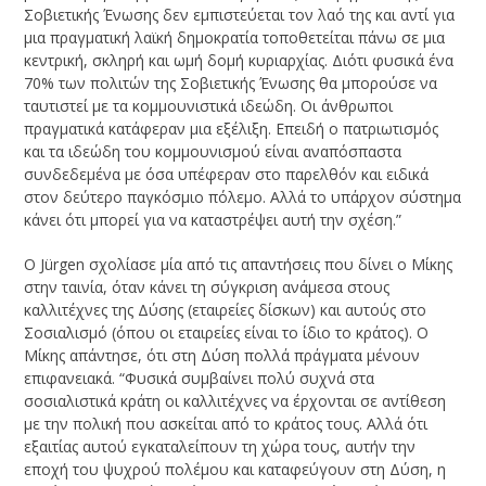
Σοβιετικής Ένωσης δεν εμπιστεύεται τον λαό της και αντί για
μια πραγματική λαϊκή δημοκρατία τοποθετείται πάνω σε μια
κεντρική, σκληρή και ωμή δομή κυριαρχίας. Διότι φυσικά ένα
70% των πολιτών της Σοβιετικής Ένωσης θα μπορούσε να
ταυτιστεί με τα κομμουνιστικά ιδεώδη. Οι άνθρωποι
πραγματικά κατάφεραν μια εξέλιξη. Επειδή ο πατριωτισμός
και τα ιδεώδη του κομμουνισμού είναι αναπόσπαστα
συνδεδεμένα με όσα υπέφεραν στο παρελθόν και ειδικά
στον δεύτερο παγκόσμιο πόλεμο. Αλλά το υπάρχον σύστημα
κάνει ότι μπορεί για να καταστρέψει αυτή την σχέση.”
Ο Jürgen σχολίασε μία από τις απαντήσεις που δίνει ο Μίκης
στην ταινία, όταν κάνει τη σύγκριση ανάμεσα στους
καλλιτέχνες της Δύσης (εταιρείες δίσκων) και αυτούς στο
Σοσιαλισμό (όπου οι εταιρείες είναι το ίδιο το κράτος). Ο
Μίκης απάντησε, ότι στη Δύση πολλά πράγματα μένουν
επιφανειακά. “Φυσικά συμβαίνει πολύ συχνά στα
σοσιαλιστικά κράτη οι καλλιτέχνες να έρχονται σε αντίθεση
με την πολική που ασκείται από το κράτος τους. Αλλά ότι
εξαιτίας αυτού εγκαταλείπουν τη χώρα τους, αυτήν την
εποχή του ψυχρού πολέμου και καταφεύγουν στη Δύση, η