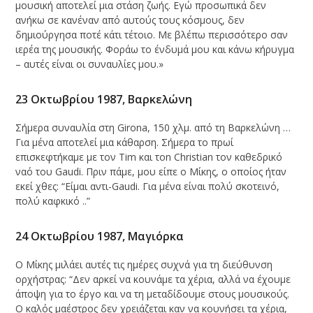
μουσική αποτελεί μια στάση ζωής. Εγώ προσωπικά δεν
ανήκω σε κανέναν από αυτούς τους κόσμους, δεν
δημιούργησα ποτέ κάτι τέτοιο. Με βλέπω περισσότερο σαν
ιερέα της μουσικής. Φοράω το ένδυμά μου και κάνω κήρυγμα
– αυτές είναι οι συναυλίες μου.»
23 Οκτωβρίου 1987, Βαρκελώνη
Σήμερα συναυλία στη Girona, 150 χλμ. από τη Βαρκελώνη …
Για μένα αποτελεί μια κάθαρση. Σήμερα το πρωί
επισκεφτήκαμε με τον Tim και τon Christian τον καθεδρικό
ναό του Gaudi. Πριν πάμε, μου είπε ο Μίκης, ο οποίος ήταν
εκεί χθες: “Είμαι αντι-Gaudi. Για μένα είναι πολύ σκοτεινό,
πολύ καφκικό ..”
24 Οκτωβρίου 1987, Μαγιόρκα
Ο Μίκης μιλάει αυτές τις ημέρες συχνά για τη διεύθυνση
ορχήστρας: “Δεν αρκεί να κουνάμε τα χέρια, αλλά να έχουμε
άποψη για το έργο και να τη μεταδίδουμε στους μουσικούς.
Ο καλός μαέστρος δεν χρειάζεται καν να κουνήσει τα χέρια,