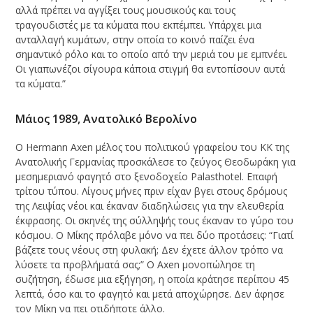
αλλά πρέπει να αγγίξει τους μουσικούς και τους
τραγουδιστές με τα κύματα που εκπέμπει. Υπάρχει μια
ανταλλαγή κυμάτων, στην οποία το κοινό παίζει ένα
σημαντικό ρόλο και το οποίο από την μεριά του με εμπνέει.
Οι γιαπωνέζοι σίγουρα κάποια στιγμή θα εντοπίσουν αυτά
τα κύματα.”
Μάιος 1989, Ανατολικό Βερολίνο
Ο Hermann Axen μέλος του πολιτικού γραφείου του KK της
Ανατολικής Γερμανίας προσκάλεσε το ζεύγος Θεοδωράκη για
μεσημεριανό φαγητό στο ξενοδοχείο Palasthotel. Επαφή
τρίτου τύπου. Λίγους μήνες πριν είχαν βγει στους δρόμους
της Λειψίας νέοι και έκαναν διαδηλώσεις για την ελευθερία
έκφρασης. Οι σκηνές της σύλληψής τους έκαναν το γύρο του
κόσμου. Ο Μίκης πρόλαβε μόνο να πει δύο προτάσεις: “Γιατί
βάζετε τους νέους στη φυλακή; Δεν έχετε άλλον τρόπο να
λύσετε τα προβλήματά σας;” Ο Axen μονοπώλησε τη
συζήτηση, έδωσε μια εξήγηση, η οποία κράτησε περίπου 45
λεπτά, όσο και το φαγητό και μετά αποχώρησε. Δεν άφησε
τον Μίκη να πει οτιδήποτε άλλο.