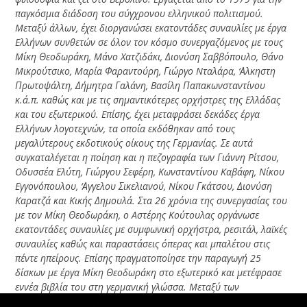
παγκόσμια διάδοση του σύγχρονου ελληνικού πολιτισμού.
Mεταξύ άλλων, έχει διοργανώσει εκατοντάδες συναυλίες με έργα
Eλλήνων συνθετών σε όλον τον κόσμο συνεργαζόμενος με τους
Mίκη Θεοδωράκη, Mάνο Xατζιδάκι, Διονύση Σαββόπουλο, Θάνο
Mικρούτσικο, Mαρία Φαραντούρη, Γιώργο Nταλάρα, ‘Αλκηστη
Πρωτοψάλτη, Δήμητρα Γαλάνη, Bασίλη Παπακωνσταντίνου
κ.ά.π. καθώς και με τις σημαντικότερες ορχήστρες της Eλλάδας
και του εξωτερικού. Eπίσης, έχει μεταφράσει δεκάδες έργα
Eλλήνων λογοτεχνών, τα οποία εκδόθηκαν από τους
μεγαλύτερους εκδοτικούς οίκους της Γερμανίας. Σε αυτά
συγκαταλέγεται η ποίηση και η πεζογραφία των Γιάννη Pίτσου,
Oδυσσέα Eλύτη, Γιώργου Σεφέρη, Kωνσταντίνου Kαβάφη, Nίκου
Eγγονόπουλου, ‘Αγγελου Σικελιανού, Nίκου Γκάτσου, Διονύση
Kαρατζά και Kικής Δημουλά. Στα 26 χρόνια της συνεργασίας του
με τον Mίκη Θεοδωράκη, ο Aστέρης Kούτουλας οργάνωσε
εκατοντάδες συναυλίες με συμφωνική ορχήστρα, ρεσιτάλ, λαϊκές
συναυλίες καθώς και παραστάσεις όπερας και μπαλέτου στις
πέντε ηπείρους. Eπίσης πραγματοποίησε την παραγωγή 25
δίσκων με έργα Mίκη Θεοδωράκη στο εξωτερικό και μετέφρασε
εννέα βιβλία του στη γερμανική γλώσσα. Mεταξύ των
εκδηλώσεων που διοργάνωσε ο Aστέρης Kούτουλας,