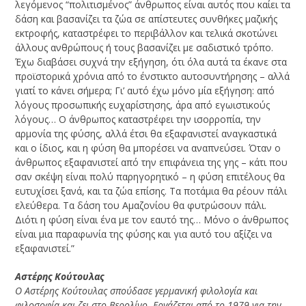
λεγόμενος “πολιτισμένος” άνθρωπος είναι αυτός που καίει τα
δάση και βασανίζει τα ζώα σε απίστευτες συνθήκες μαζικής
εκτροφής, καταστρέφει το περιβάλλον και τελικά σκοτώνει
άλλους ανθρώπους ή τους βασανίζει με σαδιστικό τρόπο.
Έχω διαβάσει συχνά την εξήγηση, ότι όλα αυτά τα έκανε στα
προϊστορικά χρόνια από το ένστικτο αυτοσυντήρησης – αλλά
γιατί το κάνει σήμερα; Γι’ αυτό έχω μόνο μία εξήγηση: από
λόγους προσωπικής ευχαρίστησης, άρα από εγωιστικούς
λόγους… Ο άνθρωπος καταστρέφει την ισορροπία, την
αρμονία της φύσης, αλλά έτσι θα εξαφανιστεί αναγκαστικά
και ο ίδιος, και η φύση θα μπορέσει να αναπνεύσει. Όταν ο
άνθρωπος εξαφανιστεί από την επιφάνεια της γης – κάτι που
σαν σκέψη είναι πολύ παρηγορητικό – η φύση επιτέλους θα
ευτυχίσει ξανά, και τα ζώα επίσης. Τα ποτάμια θα ρέουν πάλι
ελεύθερα. Τα δάση του Αμαζονίου θα φυτρώσουν πάλι.
Διότι η φύση είναι ένα με τον εαυτό της… Μόνο ο άνθρωπος
είναι μια παραφωνία της φύσης και για αυτό του αξίζει να
εξαφανιστεί.”
Αστέρης Κούτουλας
O Aστέρης Kούτουλας σπούδασε γερμανική φιλολογία και
φιλοσοφία και ζει στο Bερολίνο. Eργάζεται από το 1979 για την