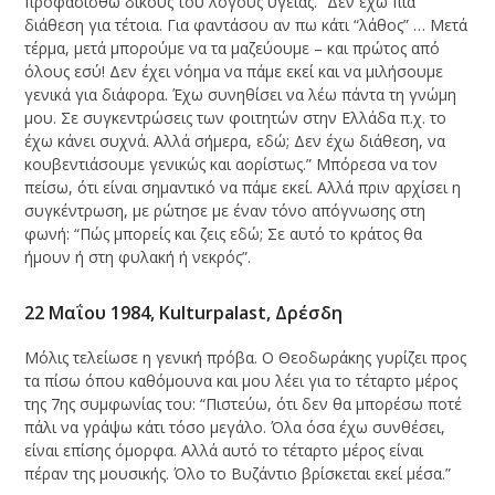
προφασισθώ δικούς του λόγους υγείας. “Δεν έχω πια
διάθεση για τέτοια. Για φαντάσου αν πω κάτι “λάθος” … Μετά
τέρμα, μετά μπορούμε να τα μαζεύουμε – και πρώτος από
όλους εσύ! Δεν έχει νόημα να πάμε εκεί και να μιλήσουμε
γενικά για διάφορα. Έχω συνηθίσει να λέω πάντα τη γνώμη
μου. Σε συγκεντρώσεις των φοιτητών στην Ελλάδα π.χ. το
έχω κάνει συχνά. Αλλά σήμερα, εδώ; Δεν έχω διάθεση, να
κουβεντιάσουμε γενικώς και αορίστως.” Μπόρεσα να τον
πείσω, ότι είναι σημαντικό να πάμε εκεί. Αλλά πριν αρχίσει η
συγκέντρωση, με ρώτησε με έναν τόνο απόγνωσης στη
φωνή: “Πώς μπορείς και ζεις εδώ; Σε αυτό το κράτος θα
ήμουν ή στη φυλακή ή νεκρός”.
22 Μαΐου 1984, Κulturpalast, Δρέσδη
Μόλις τελείωσε η γενική πρόβα. Ο Θεοδωράκης γυρίζει προς
τα πίσω όπου καθόμουνα και μου λέει για το τέταρτο μέρος
της 7ης συμφωνίας του: “Πιστεύω, ότι δεν θα μπορέσω ποτέ
πάλι να γράψω κάτι τόσο μεγάλο. Όλα όσα έχω συνθέσει,
είναι επίσης όμορφα. Αλλά αυτό το τέταρτο μέρος είναι
πέραν της μουσικής. Όλο το Βυζάντιο βρίσκεται εκεί μέσα.”