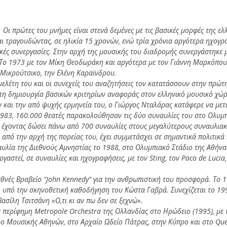
Οι πρώτες του μνήμες είναι στενά δεμένες με τις βασικές μορφές της ελ
και τραγουδώντας, σε ηλικία 15 χρονών, ενώ τρία χρόνια αργότερα ηχογ
κές συνεργασίες. Στην αρχή της μουσικής του διαδρομής συνεργάστηκε 
ο 1973 με τον Μίκη Θεοδωράκη και αργότερα με τον Γιάννη Μαρκόπουλο
Μικρούτσικο, την Ελένη Καραϊνδρου.
μελέτη του και οι συνεχείς του αναζητήσεις τον κατατάσσουν στην πρώτ
στη δημιουργία βασικών κριτηρίων αναφοράς στον ελληνικό μουσικό χώρο.
ν και την από ψυχής ερμηνεία του, ο Γιώργος Νταλάρας κατάφερε να μετ
1983, 160.000 θεατές παρακολούθησαν τις δύο συναυλίες του στο Ολυμπ
, έχοντας δώσει πάνω από 700 συναυλίες στους μεγαλύτερους συναυλιακο
 από την αρχή της πορείας του, έχει συμμετάσχει σε σημαντικά πολιτικά 
λία της Διεθνούς Αμνηστίας το 1988, στο Ολυμπιακό Στάδιο της Αθήνας,
γαστεί, σε συναυλίες και ηχογραφήσεις, με τον Sting, τον Paco de Lucia,
θνές Βραβείο “John Kennedy” για την ανθρωπιστική του προσφορά. Το 1
, υπό την σκηνοθετική καθοδήγηση του Κώστα Γαβρά. Συνεχίζεται το 1
σίλη Τσιτσάνη «Ο,τι κι αν πω δεν σε ξεχνώ».
ην περίφημη Metropole Orchestra της Ολλανδίας στο Ηρώδειο (1995), με
αρο Μουσικής Αθηνών, στο Αρχαίο Ωδείο Πάτρας, στην Κύπρο και στο Que