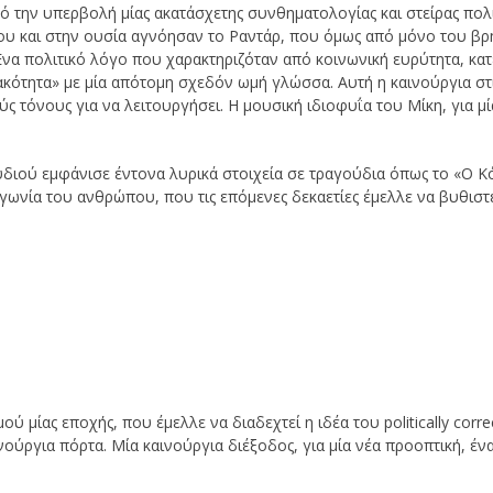
ό την υπερβολή μίας ακατάσχετης συνθηματολογίας και στείρας πολιτ
υ και στην ουσία αγνόησαν το Ραντάρ, που όμως από μόνο του βρήκ
. Ένα πολιτικό λόγο που χαρακτηριζόταν από κοινωνική ευρύτητα, κα
ιακότητα» με μία απότομη σχεδόν ωμή γλώσσα. Αυτή η καινούργια σ
 τόνους για να λειτουργήσει. Η μουσική ιδιοφυΐα του Μίκη, για μί
ουδιού εμφάνισε έντονα λυρικά στοιχεία σε τραγούδια όπως το «Ο 
γωνία του ανθρώπου, που τις επόμενες δεκαετίες έμελλε να βυθιστε
ύ μίας εποχής, που έμελλε να διαδεχτεί η ιδέα του politically corr
νούργια πόρτα. Μία καινούργια διέξοδος, για μία νέα προοπτική, ένα