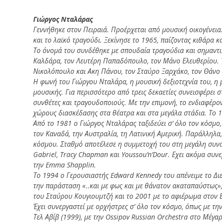
Γιώργος Νταλάρας
Γεννήθηκε στον Πειραιά. Προέρχεται από μουσική οικογένεια. 
και το λαϊκό τραγούδι. Ξεκίνησε το 1965, παίζοντας κιθάρα 
Το όνομά του συνδέθηκε με σπουδαία τραγούδια και σημαντι
Καλδάρα, τον Λευτέρη Παπαδόπουλο, τον Μάνο Ελευθερίου. Τ
Νικολόπουλο και Ακη Πάνου, τον Σταύρο Ξαρχάκο, τον Θάνο 
Η φωνή του Γιώργου Νταλάρα, η μουσική δεξιοτεχνία του, η 
μουσικής. Για περισσότερο από τρεις δεκαετίες συνεισφέρει 
συνθέτες και τραγουδοποιούς. Με την επιμονή, το ενδιαφέρο
χώρους διασκέδασης στα θέατρα και στα μεγάλα στάδια. Το 
Από το 1981 ο Γιώργος Νταλάρας ταξιδεύει σ’ όλο τον κόσμο
τον Καναδά, την Αυστραλία, τη Λατινική Αμερική. Παράλληλα,
κόσμου. Σταθμό αποτέλεσε η συμμετοχή του στη μεγάλη συναυ
Gabriel, Tracy Chapman και Youssou’n’Dour. Εχει ακόμα συνερ
την Emma Shapplin.
Το 1994 ο Γερουσιαστής Edward Kennedy του απένειμε το Διε
την παράσταση «..και με φως και με θάνατον ακαταπαύστως»
του Σταύρου Κουγιουμτζή και το 2001 με το αφιέρωμα στον Βα
Έχει συνεργαστεί με ορχήστρες σ’ όλο τον κόσμο, όπως με τ
Τελ Αβίβ (1999), με την Ossipov Russian Orchestra στο Μέγ