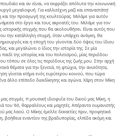
πουδαίο και αν είναι, να εκφράζει απόλυτα την κοινωνική
ουργό μεγαλοφυή. Για καλλιτέχνη μαζί και επαναστάτη!
 και την προαγωγή της κουλτούρας. Μιλάμε για αυτόν
άμεσα στο έργο και τους ακροατές του. Μιλάμε για τον
ιστορικής στιγμής που θα ακολουθήσει. Είναι αυτός που
που την κατάλληλη στιγμή, όταν υπάρχει ανάγκη, θα
δημιουργός και η εποχή του γίνονται δύο όψεις του ίδιου
ς, και μεγαλώνει ο ίδιος την ιστορία της. Σε μία
παιδί της ιστορίας και του πολιτισμού, μίας περιόδου
ου τόπου σε όλες τις περιόδους της ζωής μου. Στην αρχή
τικά θέματα για την ξενιτιά, τη φτώχια, την ανισότητα,
ίηση γίνεται κτήμα ενός ευρύτερου κοινού, που τώρα
ε ένα άλλο επίπεδο διεκδίκησης και αγώνα. Χάρη στον Μίκη
 μας στιγμές. Η μουσική ιδιοφυΐα του δικού μας Μίκη, η
διά του ’60, θαρραλέους και μαχητές. Απέραντα ουμανιστής
ού μας λαού. Ο Μίκης έμελλε δεκαετίες πριν, προφητικά
η, βοήθεια εναντίον της βραδυπορίας, ελπίδα ακόμη και