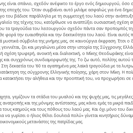
χνης είναι σπάνιο, σχεδόν ανέφικτο το έργο ενός δημιουργού, όσο σ
η της εποχής του. Όταν συμβαίνει αυτό μιλάμε ασφαλώς για ένα δημι
ργο του βάδισε παράλληλα με τη συμμετοχή του λαού στην ανάπτυξη
αλείο της τέχνης του, κατόρθωσε να αναπτύξει ουσιαστική σχέση αν
υ τα τραγούδια του λειτουργούν σχεδόν πάντα σαν προπομπός της 
θε φορά την ευαισθησία και την δεκτικότητα του λαού. Είναι αυτός 
ά μυστικά σύμβολα της μνήμης μας, σε καινούργια έκφραση. Έτσι ο 
γεννιέται, ζει και μεγαλώνει μέσα στην ιστορία της Σύγχρονης Ελλάδα
ή σχέση τρυφερή, ανοικτή και διαλεκτική, ο Μίκης Θεοδωράκης είναι 
ς και συγχρόνως συνδιαμορφωτής της. Το ζω αυτό, πολίτης αυτού τ
. Στη δεκαετία του ’60 τα αγαπημένα μας λαϊκά τραγούδια με τα λυτρω
κατάκτηση της σύγχρονης Ελληνικής ποίησης, χάρη στον Μίκη. Η πο
ι να κατακτήσει την αλήθεια και την προοπτική του, να προχωρήσει σ
χητα, γεμίζουν τα στάδια του μυαλού και της ψυχής μας, τις μεγάλες
ανατροπής και της μόνιμης αντίστασης, μας κάνει εμάς τα μικρά παι
α τους καημούς και τους πόθους του λαού μας. Και όχι μόνο του δικ
α να γυρίσει ο ήλιος θέλει δουλειά πολύ» γίνεται κινητήριος δύναμ
ικονομικούς μετανάστες της πατρίδας μας.