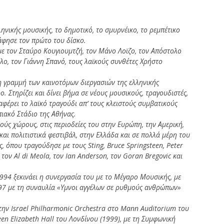
ληνικής μουσικής, το δημοτικό, το σμυρνέικο, το ρεμπέτικο
ράφησε τον πρώτο του δίσκο.
με τον Σταύρο Κουγιουμτζή, τον Μάνο Λοϊζο, τον Απόστολο
, τον Γιάννη Σπανό, τους λαϊκούς συνθέτες Χρήστο
η γραμμή των καινοτόμων διεργασιών της ελληνικής
 Στηρίζει και δίνει βήμα σε νέους μουσικούς, τραγουδιστές,
αφέρει το λαϊκό τραγούδι απ’ τους κλειστούς συμβατικούς
ιακό Στάδιο της Αθήνας.
ύς χώρους, στις περιοδείες του στην Ευρώπη, την Αμερική,
και πολιτιστικά φεστιβάλ, στην Ελλάδα και σε πολλά μέρη του
 όπου τραγούδησε με τους Sting, Bruce Springsteen, Peter
 τoν Al di Meola, τoν Ian Anderson, τoν Goran Bregovic και
994 ξεκινάει η συνεργασία του με το Μέγαρο Μουσικής, με
997 με τη συναυλία «Υμνοι αγγέλων σε ρυθμούς ανθρώπων»
 την Israel Philharmonic Orchestra στο Mann Auditorium του
en Elizabeth Hall του Λονδίνου (1999), με τη Συμφωνική