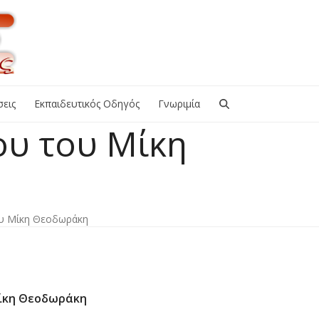
εις
Εκπαιδευτικός Οδηγός
Γνωριμία
ου του Μίκη
ου Μίκη Θεοδωράκη
Μίκη Θεοδωράκη