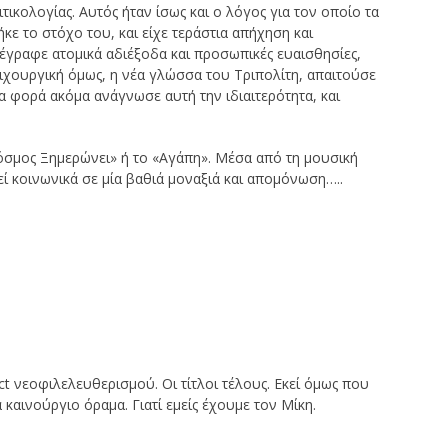
ικολογίας. Αυτός ήταν ίσως και ο λόγος για τον οποίο τα
ε το στόχο του, και είχε τεράστια απήχηση και
τέγραφε ατομικά αδιέξοδα και προσωπικές ευαισθησίες,
τιχουργική όμως, η νέα γλώσσα του Τριπολίτη, απαιτούσε
α φορά ακόμα ανάγνωσε αυτή την ιδιαιτερότητα, και
Κόσμος Ξημερώνει» ή το «Αγάπη». Μέσα από τη μουσική
ί κοινωνικά σε μία βαθιά μοναξιά και απομόνωση…..
ect νεοφιλελευθερισμού. Οι τίτλοι τέλους. Εκεί όμως που
 καινούργιο όραμα. Γιατί εμείς έχουμε τον Μίκη.