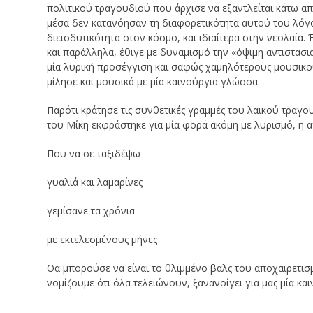
πολιτικού τραγουδιού που άρχισε να εξαντλείται κάτω απ
μέσα δεν κατανόησαν τη διαφορετικότητα αυτού του λόγο
διεισδυτικότητα στον κόσμο, και ιδιαίτερα στην νεολαία
και παράλληλα, έθιγε με δυναμισμό την «όψιμη αντιστασ
μία λυρική προσέγγιση και σαφώς χαμηλότερους μουσικούς
μίλησε και μουσικά με μία καινούργια γλώσσα.
Παρότι κράτησε τις συνθετικές γραμμές του λαϊκού τραγ
του Μίκη εκφράστηκε για μία φορά ακόμη με λυρισμό, η α
Που να σε ταξιδέψω
γυαλιά και λαμαρίνες
γεμίσανε τα χρόνια
με εκτελεσμένους μήνες
Θα μπορούσε να είναι το θλιμμένο βαλς του αποχαιρετισμο
νομίζουμε ότι όλα τελειώνουν, ξανανοίγει για μας μία και