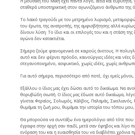
Η μουσική του Μίκη έχει πάντα λόγο, αιτία και ευρύτητα,
σταθερά υποστηρικτική στον αγωνιζόμενο άνθρωπο της ό
Το λαϊκό τραγούδι με τον μετρημένο λυρισμό, μεταμορφών
του έρωτα, της ανατροπής, της αμφισβήτησης αλλά κυρίως τ
δίνουν λύση. Το ίδιο και οι επιλογές του και η στάση της
αγώνα δεν κατακτιέται.
Σήμερα ζούμε φαινομενικά σε καιρούς άνετους. Η πολυγλ
αυτό και δεν φέρνει πρόοδο, καινούργιες ιδέες και νέες δ
στεγανοποιημένο, ασφυκτικό, χωρίς ιδέες, χωρίς ανθρωπι
Για αυτό σήμερα, περισσότερο από ποτέ, όχι εμείς μόνοι,
Εξάλλου ο ίδιος μας έχει δώσει αυτό το δικαίωμα. Να α
θορυβώδη σιωπή. Ο ίδιος μας έδωσε αυτό δικαίωμα, λέγον
γίνεται Φεραίος, Σολωμός, Κάλβος, Παλαμάς, Σικελιανός
θυμάμαι τη ζωή μου, θυμάμαι την ιστορία του τόπου μου,
Θα μπορούσα να συντάξω ένα ημερολόγιο από τότε που θυ
έγραφα στην αρχή σαν παιδί, μετά σαν έφηβος και λίγο πι
ενόραση του και η ευαισθησία του να διαβλέπει χρόνια π