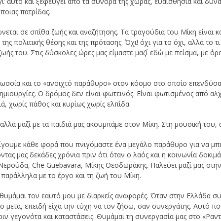
 γι’ αυτό και ξεφεύγει από τα σύνορα της χώρας, ευαισθησία και δυ
ποιας πατρίδας.
εται σε σπίθα ζωής και αναζήτησης. Τα τραγούδια του Μίκη είναι κα
ης πολιτικής θέσης και της πρότασης. Όχι! όχι για το όχι, αλλά το 
 ζωής του. Στις δύσκολες ώρες μας είμαστε μαζί εδώ με πείσμα, με ό
ωσσία και το «ανοιχτό παράθυρο» στον κόσμο στο οποίο επενδύσαμε
ημιουργίες. Ο δρόμος δεν είναι φωτεινός. Είναι φωτισμένος από αλχ
ά, χωρίς πάθος και κυρίως χωρίς ελπίδα.
 αλλά μαζί με τα παιδιά μας ακουμπάμε στον Μίκη. Στη μουσική του,
νοίγουμε κάθε φορά που πνιγόμαστε ένα μεγάλο παράθυρο για να μπ
τας μας δεκάδες χρόνια πριν ότι όταν ο λαός και η κοινωνία δοκιμ
, Νερούδα, Che Guebavara, Μίκης Θεοδωράκης. Παλεύει μαζί μας στη
 παράλληλα με το έργο και τη ζωή του Μίκη.
μάμαι τον εαυτό μου με διαρκείς αναφορές. Όταν στην Ελλάδα συν
ο μετά, επειδή είχα την τύχη να τον ζήσω, σαν συνεργάτης. Αυτό που
ριν γεγονότα και καταστάσεις. Θυμάμαι τη συνεργασία μας στο «Ραν