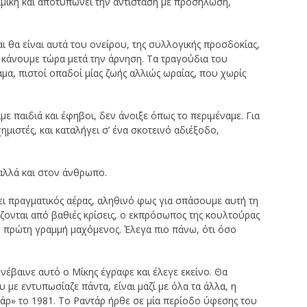
ναμική και αποτυπώνει την αντίσταση με προσήλωση,
ι θα είναι αυτά του ονείρου, της συλλογικής προσδοκίας,
τι κάνουμε τώρα μετά την άρνηση. Τα τραγούδια του
ραμα, πιστοί οπαδοί μίας ζωής αλλιώς ωραίας, που χωρίς
 παιδιά και έφηβοι, δεν άνοιξε όπως το περιμέναμε. Για
ημιστές, και καταλήγει σ’ ένα σκοτεινό αδιέξοδο,
 αλλά και στον άνθρωπο.
ει πραγματικός αέρας, αληθινό φως για σπάσουμε αυτή τη
άζονται από βαθιές κρίσεις, ο εκπρόσωπος της κουλτούρας
ν πρώτη γραμμή μαχόμενος. Έλεγα πιο πάνω, ότι όσο
έβαινε αυτό ο Μίκης έγραφε και έλεγε εκείνο. Θα
 με εντυπωσίαζε πάντα, είναι μαζί με όλα τα άλλα, η
τάρ» το 1981. Το Ραντάρ ήρθε σε μία περίοδο ύφεσης του