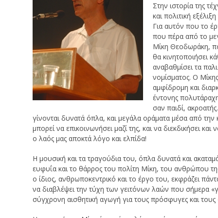
Στην ιστορία της τέ
και πολιτική εξέλιξ
Για αυτόν που το έ
που πέρα από το μεγ
Μίκη Θεοδωράκη, πο
θα κινητοποιήσει κά
αναβαθμίσει τα παλι
νομίσματος. Ο Μίκης 
αμφίδρομη και διαρκ
έντονης πολυτάραχη
σαν παιδί, ακροατής
γίνονται δυνατά όπλα, και μεγάλα οράματα μέσα από την 
μπορεί να επικοινωνήσει μαζί της, και να διεκδικήσει κα
ο λαός μας αποκτά λόγο και ελπίδα!
Η μουσική και τα τραγούδια του, όπλα δυνατά και ακαταμά
ευφυΐα και το θάρρος του πολίτη Μίκη, του ανθρώπου της 
ο ίδιος, ανθρωποκεντρικό και το έργο του, εκφράζει πάντ
να διαβλέψει την τύχη των γειτόνων λαών που σήμερα «γι
σύγχρονη αισθητική αγωγή για τους πρόσφυγες και τους ο