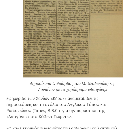
Δημοσίευμα-Ο-θρίαμβος-του-Μ.-Θεοδωράκη-εις-
Λονδίνον-με-το-χορόδραμα-«Αντιγόνη»
εφημερίδα των Χανίων «Κήρυξ» αναμεταδίδει τις
δημοσιεύσεις και τα σχόλια του Αγγλικού Τύπου και
Ραδιοφώνου (Times, B.B.C.) για την παράσταση της
«Αντιγόνης» στο Κόβεντ Γκάρντεν.
«Ο καλλιτεχνικός συνεργάτης του ραδιοφωνικού σταθμού