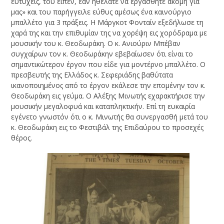
ευτυχείς, του είπεν, εάν ηθέλατε να εργασθήτε ακόμη για
μας» και του παρήγγειλε εύθυς αμέσως ένα καινούργιο
μπαλλέτο για 3 πράξεις. Η Μάργκοτ Φονταίν εξεδήλωσε τη
χαρά της και την επιθυμίαν της να χορέψη εις χορόδραμα με
μουσικήν του κ. Θεοδωράκη. Ο κ. Ανιούριν Μπέβαν
συγχαίρων τον κ. Θεοδωράκην εβεβαίωσεν ότι είναι το
σημαντικώτερον έργον που είδε για μοντέρνο μπαλλέτο. Ο
πρεσβευτής της Ελλάδος κ. Σεφεριάδης βαθύτατα
ικανοποιημένος από το έργον εκάλεσε την επομένην τον κ.
Θεοδωράκη εις γεύμα. Ο Αλέξης Μινωτής εχαρακτήρισε την
μουσικήν μεγαλοφυά και καταπληκτικήν. Επί τη ευκαιρία
εγένετο γνωστόν ότι ο κ. Μινωτής θα συνεργασθή μετά του
κ. Θεοδωράκη εις το Φεστιβάλ της Επιδαύρου το προσεχές
θέρος.