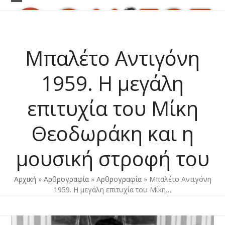
Skip
Open
Close
to
content
mobile
mobile
menu
menu
Μπαλέτο Αντιγόνη
1959. Η μεγάλη
επιτυχία του Μίκη
Θεοδωράκη και η
μουσική στροφή του
Αρχική
»
Αρθρογραφία
»
Αρθρογραφία
»
Μπαλέτο Αντιγόνη
1959. Η μεγάλη επιτυχία του Μίκη…