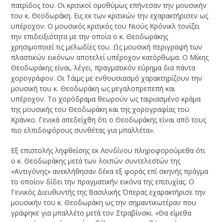
πατρίδος του. Οι κριτικοί ομοθύμως επήνεσαν την μουσικήν
του κ. Θεοδωράκη. Εις εκ των κριτικών την εχαρακτήρισεν ως
υπέροχον. Ο μουσικός κριτικός του Νιούς Κρόνικλ τονίζει
την επιδειξιότητα με την οποία ο κ. Θεοδωράκης
χρησιμοποιεί τις μελωδίες του. Ως μουσική περιγραφή των
πλαστικών εικόνων αποτελεί υπέροχον κατόρθωμα. Ο Μίκης
Θεοδωράκης είναι, λέγει, πραγματικόν εύρημα δια πάντα
χορογράφον. Οι Τάιμς με ενθουσιασμό χαρακτηρίζουν την
μουσική του κ. Θεοδωράκη ως μεγαλοπρεπεπή και
υπέροχον. Το χορόδραμα θεωρούν ως ταιριασμένο κράμα
της μουσικής του Θεοδωράκη και της χορογραφίας του
Κράνκο. Γενικά απεδείχθη ότι ο Θεοδωράκης είναι από τους
πιο ελπιδοφόρους συνθέτας για μπαλλέτα».
Εξ επιστολής ληφθείσης εκ Λονδίνου πληροφορούμεθα ότι
ο κ. Θεοδωράκης μετά των λοιπών συντελεστών της
«Αντιγόνης» ανεκλήθησαν δέκα εξ φοράς επί σκηνής πράγμα
το οποίον δίδει την πραγματικήν εικόνα της επιτυχίας. Ο
Γενικός Διευθυντής της Βασιλικής Όπερας εχαρακτήρισε την
μουσικήν του κ. Θεοδωράκη ως την σημαντικωτέραν που
γράφηκε για μπαλλέτο μετά τον Στραβίνσκι. «Θα είμεθα