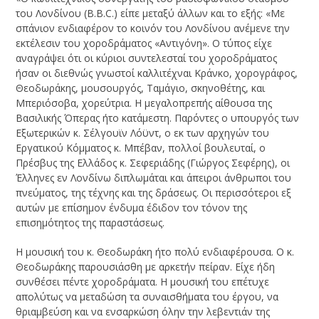
του Λονδίνου (B.B.C.) είπε μεταξύ άλλων και το εξής: «Με
σπάνιον ενδιαφέρον το κοινόν του Λονδίνου ανέμενε την
εκτέλεσιν του χοροδράματος «Αντιγόνη». Ο τύπος είχε
αναγράψει ότι οι κύριοι συντελεσταί του χοροδράματος
ήσαν οι διεθνώς γνωστοί καλλιτέχναι Κράνκο, χορογράφος,
Θεοδωράκης, μουσουργός, Ταμάγιο, σκηνοθέτης, και
Μπεριόσοβα, χορεύτρια. Η μεγαλοπρεπής αίθουσα της
Βασιλικής Όπερας ήτο κατάμεστη. Παρόντες ο υπουργός των
Εξωτερικών κ. Σέλγουϊν Λόϋντ, ο εκ των αρχηγών του
Εργατικού Κόμματος κ. Μπέβαν, πολλοί βουλευταί, ο
Πρέσβυς της Ελλάδος κ. Σεφεριάδης (Γιώργος Σεφέρης), οι
Έλληνες εν Λονδίνω διπλωμάται και άπειροι άνθρωποι του
πνεύματος, της τέχνης και της δράσεως. Οι περισσότεροι εξ
αυτών με επίσημον ένδυμα έδιδον τον τόνον της
επισημότητος της παραστάσεως.
Η μουσική του κ. Θεοδωράκη ήτο πολύ ενδιαφέρουσα. Ο κ.
Θεοδωράκης παρουσιάσθη με αρκετήν πείραν. Είχε ήδη
συνθέσει πέντε χοροδράματα. Η μουσική του επέτυχε
απολύτως να μεταδώση τα συναισθήματα του έργου, να
θριαμβεύση και να ενσαρκώση όλην την λεβεντιάν της