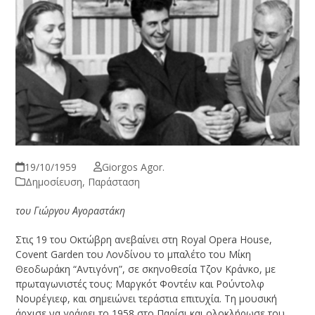
19/10/1959
Giorgos Agor.
Δημοσίευση
,
Παράσταση
του Γιώργου Αγοραστάκη
Στις 19 του Οκτώβρη ανεβαίνει στη Royal Opera House,
Covent Garden του Λονδίνου το μπαλέτο του Μίκη
Θεοδωράκη “Αντιγόνη”, σε σκηνοθεσία Τζον Κράνκο, με
πρωταγωνιστές τους: Μαργκότ Φοντέιν και Ρούντολφ
Νουρέγιεφ, και σημειώνει τεράστια επιτυχία. Τη μουσική
άρχισε να γράφει το 1958 στο Παρίσι και ολοκλήρωσε του