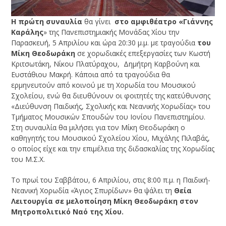
Η πρώτη συναυλία
θα γίνει
στο αμφιθέατρο «Γιάννης
Καράλης
» της Πανεπιστημιακής Μονάδας Χίου την
Παρασκευή, 5 Απριλίου και ώρα 20:30 μ.μ. με τραγούδια
του
Μίκη Θεοδωράκη
σε χορωδιακές επεξεργασίες των Κωστή
Κριτσωτάκη, Νίκου Πλατύραχου, Δημήτρη Καρβούνη και
Ευστάθιου Μακρή. Κάποια από τα τραγούδια θα
ερμηνευτούν από κοινού με τη Χορωδία του Μουσικού
Σχολείου, ενώ θα διευθύνουν οι φοιτητές της κατεύθυνσης
«Διεύθυνση Παιδικής, Σχολικής και Νεανικής Χορωδίας» του
Τμήματος Μουσικών Σπουδών του Ιονίου Πανεπιστημίου.
Στη συναυλία θα μιλήσει για τον Μίκη Θεοδωράκη ο
καθηγητής του Μουσικού Σχολείου Χίου, Μιχάλης Πιλαβάς,
ο οποίος είχε και την επιμέλεια της διδασκαλίας της Χορωδίας
του Μ.Σ.Χ.
Το πρωί του Σαββάτου, 6 Απριλίου, στις 8:00 π.μ. η Παιδική-
Νεανική Χορωδία «Άγιος Σπυρίδων» θα ψάλει τη
Θεία
Λειτουργία σε μελοποίηση Μίκη Θεοδωράκη στον
Μητροπολιτικό Ναό της Χίου.