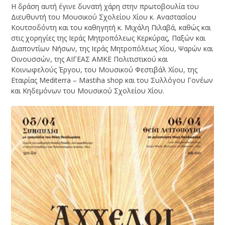
Η δράση αυτή έγινε δυνατή χάρη στην πρωτοβουλία του
Διευθυντή του Μουσικού Σχολείου Χίου κ. Αναστασίου
Κουτσοδόντη και του καθηγητή κ. Μιχάλη Πιλαβά, καθώς και
στις χορηγίες της Ιεράς Μητροπόλεως Κερκύρας, Παξών και
Διαποντίων Νήσων, της Ιεράς Μητροπόλεως Χίου, Ψαρών και
Οινουσσών, της ΑΙΓΕΑΣ ΑΜΚΕ Πολιτιστικού και
Κοινωφελούς Έργου, του Μουσικού Φεστιβάλ Χίου, της
Εταιρίας Mediterra – Mastiha shop και του Συλλόγου Γονέων
και Κηδεμόνων του Μουσικού Σχολείου Χίου.