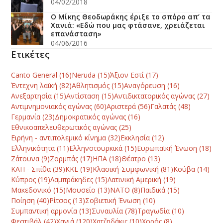
04/02/2018
Ο Μίκης Θεοδωράκης έριξε το σπόρο απ’ τα
Χανιά: «Εδώ που μας φτάσανε, χρειάζεται
επανάσταση»
04/06/2016
Ετικέτες
Canto General
(16)
Neruda
(15)
Άξιον Εστί
(17)
Έντεχνη λαϊκή
(82)
Αθλητισμός
(15)
Αναγόρευση
(16)
Ανεξαρτησία
(15)
Αντίσταση
(15)
Αντιδικτατορικός αγώνας
(27)
Αντιμνημονιακός αγώνας
(60)
Αριστερά
(56)
Γαλατάς
(48)
Γερμανία
(23)
Δημοκρατικός αγώνας
(16)
Εθνικοαπελευθερωτικός αγώνας
(25)
Ειρήνη - αντιπολεμικό κίνημα
(32)
Εκκλησία
(12)
Ελληνικότητα
(11)
Ελληνοτουρκικά
(15)
Ευρωπαϊκή Ένωση
(18)
Ζάτουνα
(9)
Ζορμπάς
(17)
ΗΠΑ
(18)
Θέατρο
(13)
ΚΑΠ - Σπίθα
(39)
ΚΚΕ
(19)
Κλασική-Συμφωνική
(81)
Κούβα
(14)
Κύπρος
(19)
Λαμπράκηδες
(15)
Λατινική Αμερική
(19)
Μακεδονικό
(15)
Μουσείο
(13)
ΝΑΤΟ
(8)
Παιδικά
(15)
Ποίηση
(40)
Ρίτσος
(13)
Σοβιετική Ένωση
(10)
Συμπαντική αρμονία
(13)
Συναυλία
(78)
Τραγωδία
(10)
Φεστιβάλ
(42)
Χανιά
(120)
Χατζηδάκις
(10)
Χορός
(8)