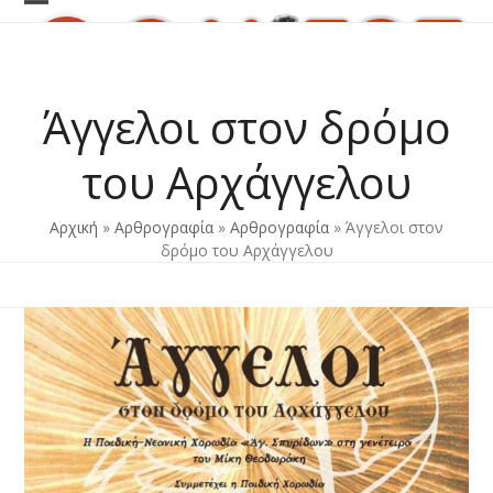
Skip
Open
Close
to
content
mobile
mobile
menu
menu
Άγγελοι στον δρόμο
του Αρχάγγελου
Αρχική
»
Αρθρογραφία
»
Αρθρογραφία
»
Άγγελοι στον
δρόμο του Αρχάγγελου