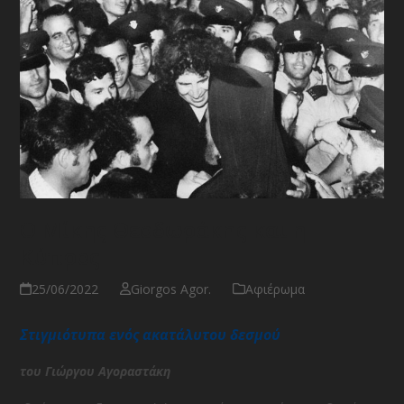
Ο Μίκης Θεοδωράκης και η
Κύπρος
25/06/2022
Giorgos Agor.
Αφιέρωμα
Στιγμιότυπα ενός ακατάλυτου δεσμού
του Γιώργου Αγοραστάκη