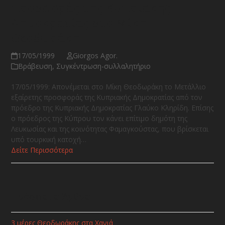
προσφοράς της Κυπριακής
Δημοκρατίας στο Μίκη
Θεοδωράκη
17/05/1999
Giorgos Agor.
Βράβευση
,
Συγκέντρωση-συλλαλητήριο
17/05/1999: Απονέμεται στο Μίκη Θεοδωράκη το Μετάλλιο
εξαίρετης προσφοράς της Κυπριακής Δημοκρατίας από τον
πρόεδρο της Κυπριακής Δημοκρατίας Γλαύκο Κληρίδη. Επίσης
ο πρόεδρος της Κύπρου τον κάνει επίτιμο δημότη της
Λευκωσίας και της κοινότητας Φαμαγκούστας, που βρίσκεται
υπό τουρκική κατοχή…
Δείτε Περισσότερα
Πρόσφατα Άρθρα
3 μέρες Θεοδωράκης στα Χανιά