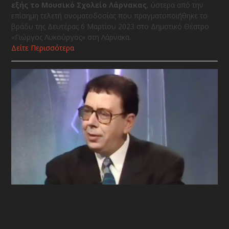
εξής το Μουσικό Σχολείο Λάρνακας
, ύστερα από την
επίσημη τελετή ονοματοδοσίας που πραγματοποιήθηκε το
βράδυ της Δευτέρας 6 Μαρτίου 2023 στο Δημοτικό Θέατρο
«Γιώργος Λυκούργος» στη Λάρνακα.
Δείτε Περισσότερα
Πέθανε ο Λεωνίδας Μαλένης, ο
στιχουργός του «Χρυσοπράσινου