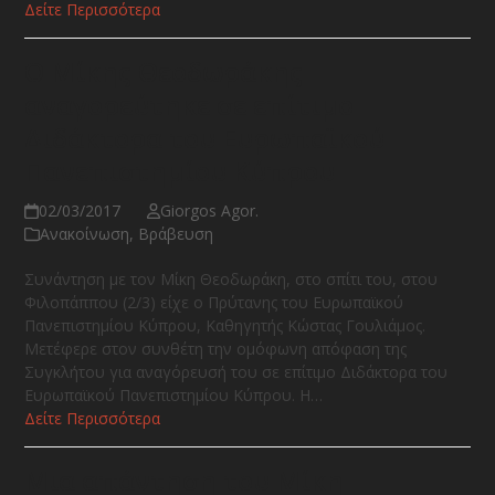
Δείτε Περισσότερα
Ο Μίκης Θεοδωράκης
αναγορεύτηκε σε επίτιμο
Διδάκτορα του Ευρωπαϊκού
Πανεπιστημίου Κύπρου
02/03/2017
Giorgos Agor.
Ανακοίνωση
,
Βράβευση
Συνάντηση με τον Μίκη Θεοδωράκη, στο σπίτι του, στου
Φιλοπάππου (2/3) είχε ο Πρύτανης του Ευρωπαϊκού
Πανεπιστημίου Κύπρου, Καθηγητής Κώστας Γουλιάμος.
Μετέφερε στον συνθέτη την ομόφωνη απόφαση της
Συγκλήτου για αναγόρευσή του σε επίτιμο Διδάκτορα του
Ευρωπαϊκού Πανεπιστημίου Κύπρου. Η…
Δείτε Περισσότερα
Μια απάντηση του Μίκη