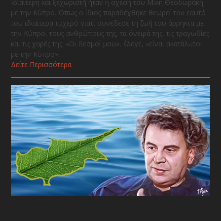
Ιδιαίτερη και ξεχωριστή ήταν η σχέση του Μίκη Θεοδωράκη
με την Κύπρο. Όπως ο ίδιος παραδέχθηκε θεωρεί τον εαυτό
του ιδιαίτερα τυχερό γιατί συνέδεσε τη ζωή του άρρηκτα με
την Κύπρο, τους ανθρώπους της, τα όνειρά της, τις τραγωδίες
και τις χαρές της. «Οι δεσμοί μου», έλεγε, «είναι ακατάλυτοι
με την Κύπρο».
Δείτε Περισσότερα
Ο Μίκης Θεοδωράκης και η