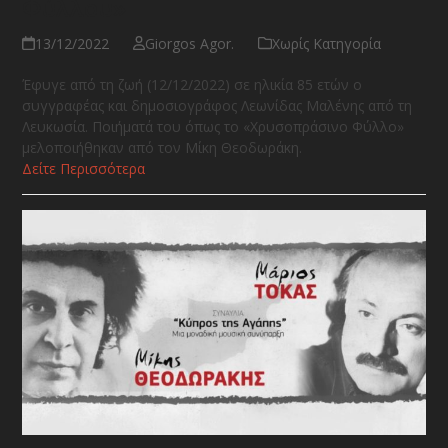
Φύλλου»
13/12/2022
Giorgos Agor.
Χωρίς Κατηγορία
Έφυγε από τη ζωή (12/12/2022) σε ηλικία 85 ετών ο
συγγραφέας και δημοσιογράφος Λεωνίδας Μαλένης από τη
Λευκωσία. Ποιήματά του όπως το «Χρυσοπράσινο Φύλλο»
μελοποιήθηκαν από τον Μίκη Θεοδωράκη.
Δείτε Περισσότερα