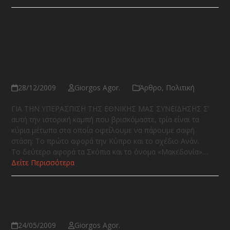
Έκκληση του Μίκη Θεοδωράκη
«Για την υπεράσπιση της εθνικής
μας συνείδησης» και άλλα
σχετικά κείμενα
28/12/2009
Giorgos Agor.
Άρθρο
,
Πολιτική
ΓΙΑ ΤΗΝ ΥΠΕΡΑΣΠΙΣΗ ΤΗΣ ΕΘΝΙΚΗΣ ΜΑΣ ΣΥΝΕΙΔΗΣΗΣ Σ’
αυτή την ιστορική καμπή που βρισκόμαστε, τρία είναι τα
κύρια μέτωπα στα οποία οφείλουμε να πάρουμε σαφή
στάση: Το πρώτο αφορά την Κύπρο και το σχέδιο Ανάν.
Το δεύτερο αφορά τα Σκόπια και το όνομα «Μακεδονία»…
Δείτε Περισσότερα
Το σχέδιο Ανάν είναι ιστορία και
μάλιστα θλιβερή
24/05/2009
Giorgos Agor.