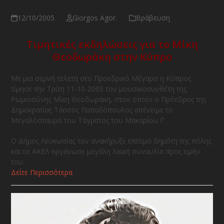
12/10/2005
Giorgos Agor.
Βράβευση
Τιμητικές εκδηλώσεις για το Μίκη
Θεοδωράκη στην Κύπρο
Με μια σεμνή τελετή στο Προεδρικό Μέγαρο η Κύπρος
τίμησε την Τρίτη 11-10-2005 τον μουσικοσυνθέτη της
Ρωμιοσύνης Μίκη Θεοδωράκη, στον οποίο ο Πρόεδρος της
Δημοκρατίας Τάσσος Παπαδόπουλος απένειμε το
Μεγαλόσταυρο του Τάγματος του Μακαρίου Γ’.
Ο Δήμος Λευκωσίας τον ανακήρυξε επίτιμο δημότη της πόλης
και το ΑΚΕΛ οργάνωσε μεγάλη λαϊκή συναυλία προς τιμήν
του.
Δείτε Περισσότερα