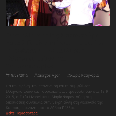
Συναυλία Μαρίας Φαραντούρη
και Zülfü Livaneli για την Ειρήνη –
Επανένωση – Συμφιλίωση
Ελληνοκυπρίων και
Τουρκοκυπρίων
18/09/2015
Giorgos Agor.
Χωρίς Κατηγορία
Για την ειρήνη, την επανένωση και τη συμφιλίωση
Ελληνοκυπρίων και Τουρκοκυπρίων τραγούδησαν στις 18-9-
2015, ο Zulfu Livaneli και η Μαρία Φαραντούρη στη
δικοινοτική συναυλία στην νεκρή ζώνη στη Λευκωσία της
Κύπρου, απέναντι από το Λήδρα Πάλλας.
Δείτε Περισσότερα