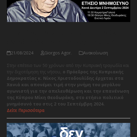
Το ετήσιο Μνημόσυνο του Μίκη
Θεοδωράκη στα Χανιά το 2024
21/08/2024
Giorgos Agor.
Ανακοίνωση
Στην επέτειο των 50 χρόνων από την Κυπριακή τραγωδία και
την διχοτόμηση της νήσου,
ο Πρόεδρος της Κυπριακής
Δημοκρατίας κ. Νίκος Χριστοδουλίδης
έρχεται στα
Χανιά και απονέμει τιμή στην μνήμη του μεγάλου
αγωνιστή για την απελευθέρωση και την επανένωση
της Κύπρου Μίκη Θεοδωράκη, στο ετήσιο πολιτικό
μνημόσυνό του στις 2 του Σεπτέμβρη 2024.
Δείτε Περισσότερα