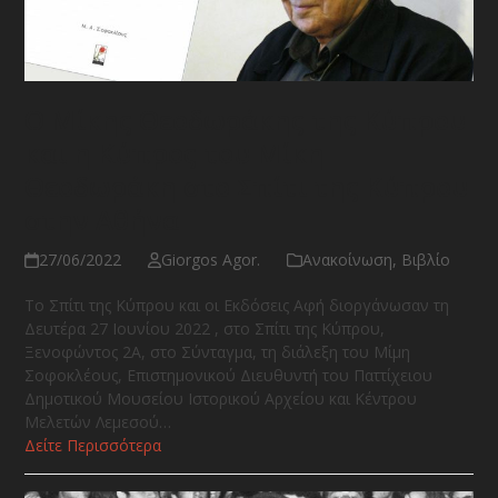
Ο Μίκης Θεοδωράκης της Κύπρου
και η Κύπρος του Μίκη
Θεοδωράκη στο Σπίτι της Κύπρου
στην Αθήνα
27/06/2022
Giorgos Agor.
Ανακοίνωση
,
Βιβλίο
Το Σπίτι της Κύπρου και οι Εκδόσεις Αφή διοργάνωσαν τη
Δευτέρα 27 Ιουνίου 2022 , στο Σπίτι της Κύπρου,
Ξενοφώντος 2Α, στο Σύνταγμα, τη διάλεξη του Μίμη
Σοφοκλέους, Επιστημονικού Διευθυντή του Παττίχειου
Δημοτικού Μουσείου Ιστορικού Αρχείου και Κέντρου
Μελετών Λεμεσού…
Δείτε Περισσότερα