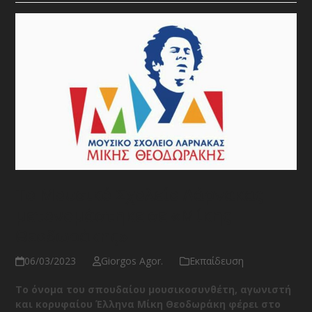
Το Μουσικό Σχολείο Λάρνακας
μετονομάστηκε σε «Μίκης
Θεοδωράκης»
06/03/2023
Giorgos Agor.
Εκπαίδευση
Το όνομα του σπουδαίου μουσικοσυνθέτη, αγωνιστή
και κορυφαίου Έλληνα Μίκη Θεοδωράκη φέρει στο