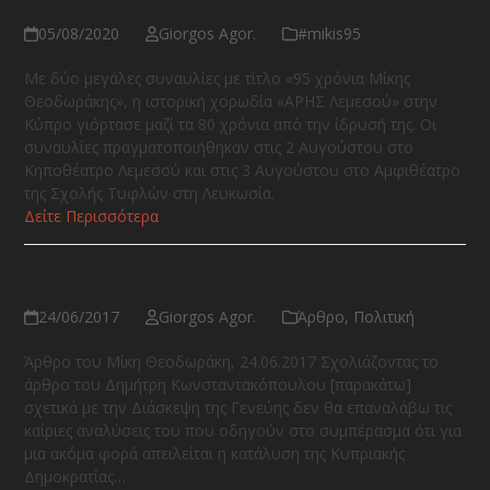
05/08/2020
Giorgos Agor.
#mikis95
Με δύο μεγάλες συναυλίες με τίτλο «95 χρόνια Μίκης
Θεοδωράκης», η ιστορική χορωδία «ΑΡΗΣ Λεμεσού» στην
Κύπρο γιόρτασε μαζί τα 80 χρόνια από την ίδρυσή της. Οι
συναυλίες πραγματοποιήθηκαν στις 2 Αυγούστου στο
Κηποθέατρο Λεμεσού και στις 3 Αυγούστου στο Αμφιθέατρο
της Σχολής Τυφλών στη Λευκωσία.
Δείτε Περισσότερα
Όχι στο νέο έγκλημα!
24/06/2017
Giorgos Agor.
Άρθρο
,
Πολιτική
Άρθρο του Μίκη Θεοδωράκη, 24.06.2017 Σχολιάζοντας το
άρθρο του Δημήτρη Κωνσταντακόπουλου [παρακάτω]
σχετικά με την Διάσκεψη της Γενεύης δεν θα επαναλάβω τις
καίριες αναλύσεις του που οδηγούν στο συμπέρασμα ότι για
μια ακόμα φορά απειλείται η κατάλυση της Κυπριακής
Δημοκρατίας…