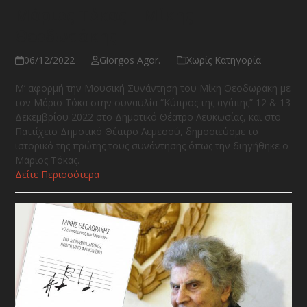
Μάριος Τόκας – Μίκης
Θεοδωράκης
06/12/2022
Giorgos Agor.
Χωρίς Κατηγορία
Μ’ αφορμή την Μουσική Συνάντηση του Μίκη Θεοδωράκη με
τον Μάριο Τόκα στην συναυλία “Κύπρος της αγάπης” 12 & 13
Δεκεμβρίου 2022 στο Δημοτικό Θέατρο Λευκωσίας, και στο
Παττίχειο Δημοτικό Θέατρο Λεμεσού, δημοσιεύομε το
ιστορικό της πρώτης τους συνάντησης όπως την διηγήθηκε ο
Μάριος Τόκας.
Δείτε Περισσότερα