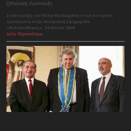
Πολιτική
,
Συνέντευξη
Συνέντευξη του Μίκη Θεοδωράκη στην Αντιγόνη
Δρουσιώτη στην Κυπριακή εφημερίδα
«Φιλελεύθερος», 24 Μαΐου 2009
Δείτε Περισσότερα
Η Κύπρος τιμά το Μίκη
Θεοδωράκη