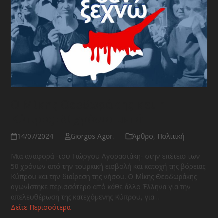
Ο Μίκης Θεοδωράκης και η
Κύπρος 50 χρόνια μετά
14/07/2024
Giorgos Agor.
Άρθρο
,
Πολιτική
Μια αναφορά -του Γιώργου Αγοραστάκη- στην επέτειο των
50 χρόνων από την τουρκική εισβολή και κατοχή της βόρειας
Κύπρου και την διαίρεση της νήσου. Ο Μίκης Θεοδωράκης
αγωνίστηκε περισσότερο από κάθε άλλο Έλληνα για την
απελευθέρωση της κατεχόμενης Κύπρου, για…
Δείτε Περισσότερα