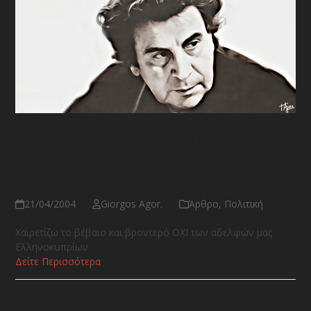
Δύο κείμενα του Μίκη Θεοδωράκη
με αφορμή το Σχέδιο Ανάν το
2004
21/04/2004
Giorgos Agor.
Άρθρο
,
Πολιτική
Χαιρετίζω το βέβαιο και βροντερό ΟΧΙ των αδελφών μας
Ελληνοκυπρίων
Δείτε Περισσότερα
Tο Μετάλλιο εξαίρετης