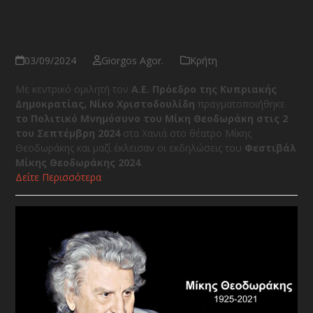
Το πολιτικό μνημόσυνο του Μίκη
Θεοδωράκη στα Χανιά το 2024
03/09/2024
Giorgos Agor.
Κρήτη
Με κεντρικό ομιλητή τον
Α.Ε. Πρόεδρο της Κυπριακής
Δημοκρατίας, Νίκο Χριστοδουλίδη
πραγματοποιήθηκε
το Πολιτικό Μνημόσυνο του Μίκη Θεοδωράκη στις 2
του Σεπτέμβρη 2024
στα Χανιά στο θέατρο Μίκης
Θεοδωράκης και μαζί έκλεισαν οι εκδηλώσεις του
Φεστιβάλ
Μίκης Θεοδωράκης 2024
.
Δείτε Περισσότερα