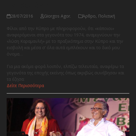
Θεοδωράκη
28/07/2016
Giorgos Agor.
Άρθρο
,
Πολιτική
Φίλοι από την Κύπρο με πληροφορούν, ότι «κάποιοι»
αναφερόμενοι στα γεγονότα του 1974, αναμιγνύουν την
«λύση Καραμανλή» με το πραξικόπημα στην Κύπρο και την
εισβολή και μέσα σ’ όλα αυτά εμπλέκουν και το δικό μου
όνομα…
Για μια ακόμα φορά λοιπόν, ελπίζω τελευταία, αναφέρω τα
γεγονότα της εποχής εκείνης όπως ακριβώς συνέβησαν και
τα έζησα:
Δείτε Περισσότερα