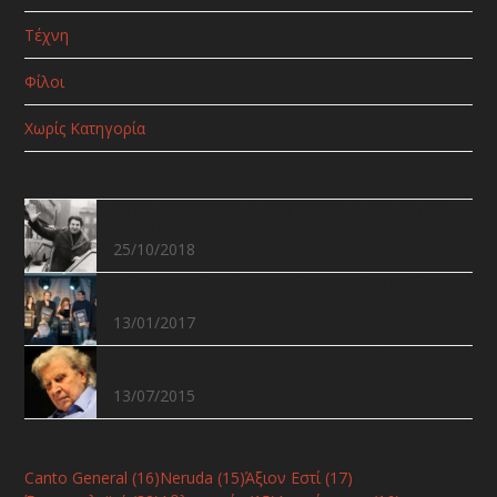
Τέχνη
Φίλοι
Χωρίς Κατηγορία
Δημοφιλή Άρθρα
«Ταξιδεύοντας με τον Μίκη» η νέα ταινία
του Αστέρη Κούτουλα
25/10/2018
Μίκης Θεοδωράκης-Στέφανος Κορκολής:
Συνάντηση ΙΙ
13/01/2017
Η ανατομία του «ΟΧΙ», η υποταγή και η
αντίσταση
13/07/2015
Ετικέτες
Canto General
(16)
Neruda
(15)
Άξιον Εστί
(17)