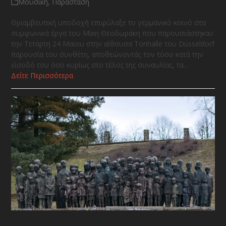
Μουσική
,
Παράσταση
Θριαμβευτική υποδοχή επιφύλαξε το γερμανικό κοινό στα
συμφωνικά έργα του Μίκη Θεοδωράκη που παρουσιάστηκαν
την Τετάρτη 24 Μαϊου στην αίθουσα Tonhalle του Düsseldorf
παρουσία του συνθέτη, αποθεώνοντάς τον τόσο κατά την
είσοδό του όσο κυρίως στο τέλος της συναυλίας, τα…
Δείτε Περισσότερα