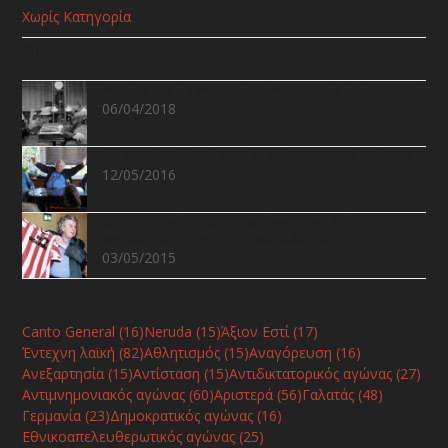
Χωρίς Κατηγορία
Δημοφιλή Άρθρα
Μαρία Παπαγεωργίου: Μια νέα αποκάλυψη
06/04/2018
Μίκης Θεοδωράκης: Διάλογοι στο Λυκόφως
12/05/2016
Ολυμπιακός: Αφιερωμένο στον Μίκη
Θεοδωράκη το 42ο πρωτάθλημα
03/05/2015
Ετικέτες
Canto General
(16)
Neruda
(15)
Άξιον Εστί
(17)
Έντεχνη λαϊκή
(82)
Αθλητισμός
(15)
Αναγόρευση
(16)
Ανεξαρτησία
(15)
Αντίσταση
(15)
Αντιδικτατορικός αγώνας
(27)
Αντιμνημονιακός αγώνας
(60)
Αριστερά
(56)
Γαλατάς
(48)
Γερμανία
(23)
Δημοκρατικός αγώνας
(16)
Εθνικοαπελευθερωτικός αγώνας
(25)