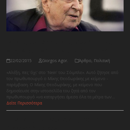
Μίκης Θεοδωράκης: Αλέξη, πες
«όχι» στο «Nein» του Σόιμπλε
22/02/2015
Giorgos Agor.
Άρθρο
,
Πολιτική
«Αλέξη, πες 'όχι' στο 'Nein' του Σόιμπλε». Αυτό ζήτησε από
τον πρωθυπουργό ο Μίκης Θεοδωράκης με κείμενο -
παρέμβαση. Ο Μίκης Θεοδωράκης, με κείμενο που
δημοσίευσε στην ιστοσελίδα του ζητά από τον
πρωθυπουργό «να καταργήσει άμεσα όλα τα μέτρα των…
Δείτε Περισσότερα
Ο Μίκης Θεοδωράκης και η
Άγγελα Μέρκελ