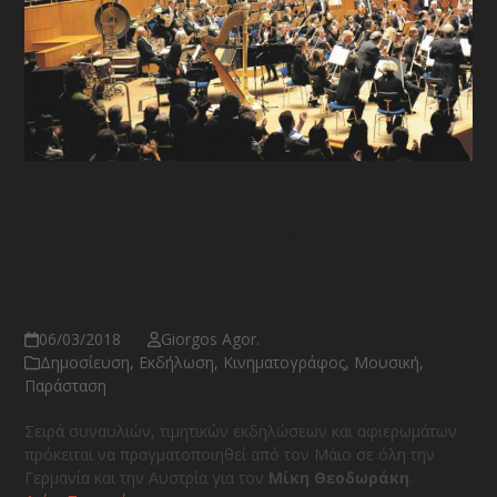
Πλήθος οι τιμητικές Εκδηλώσεις,
Συναυλίες και Αφιερώματα για
τον Μίκη Θεοδωράκη σε όλη την
Γερμανία και την Αυστρία το 2018
06/03/2018
Giorgos Agor.
Δημοσίευση
,
Εκδήλωση
,
Κινηματογράφος
,
Μουσική
,
Παράσταση
Σειρά συναυλιών, τιμητικών εκδηλώσεων και αφιερωμάτων
πρόκειται να πραγματοποιηθεί από τον Μάιο σε όλη την
Γερμανία και την Αυστρία για τον
Μίκη Θεοδωράκη
.