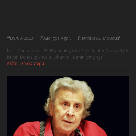
with Otto Sauter, Johanna
Krumin, Istvan Denes & Asteris
Kutulas
09/08/2020
Giorgos Agor.
#mikis95
,
Μουσική
Mikis Theodorakis 95 Happening with Otto Sauter (trumpet) &
Istvan Denes (piano) & Johanna Krumin (singing)
Δείτε Περισσότερα