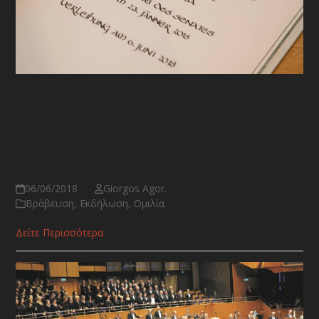
Ο Μίκης Θεοδωράκης Επίτιμος
Διδάκτορας Φιλοσοφίας του
Πανεπιστημίου του Salzburg, της
πόλης του Μότσαρτ
06/06/2018
Giorgos Agor.
Βράβευση
,
Εκδήλωση
,
Ομιλία
Δείτε Περισσότερα