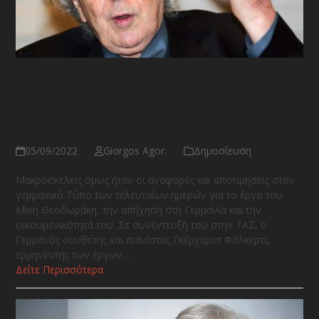
Γιατί ο Μίκης Θεοδωράκης
παραμένει επίκαιρος και στη
Γερμανία
05/09/2022
Giorgos Agor.
Δημοσίευση
Μακροσκελείς όμως ήταν οι αναφορές και αποτίμησεις στον
γερμανικό Τύπο των τελευταίων ημερών για το έργο του
Μίκη Θεοδωράκη, την απήχησή στη Γερμανία και την
οικουμενικότητά του. Σε συνέντευξή του στην ΤΑΖ, ο
Γερμανός συνθέτης και πιανίστας Γκέρχαρντ Φόλκερτς,
ερμηνευτής των έργων…
Δείτε Περισσότερα