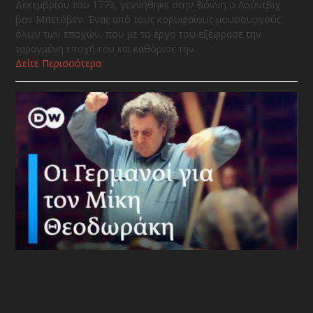
Δεκεμβρίου του 1770, γεννήθηκε στην Βόννη ο Λούντβιχ
βαν Μπετόβεν. Ένας από τους κορυφαίους μουσουργούς
όλων των εποχών, που με το έργο του εξέφρασε την
ταραγμένη εποχή του και καθόρισε την…
Δείτε Περισσότερα
Ο Μίκης Θεοδωράκης κλείνει τα
96. Τι λένε γι αυτόν οι Γερμανοί;