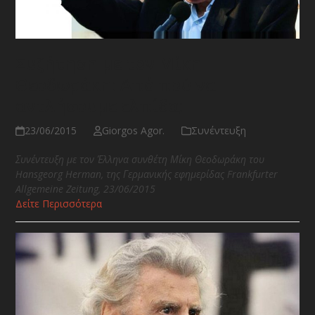
Συζήτηση με τον Μίκη
Θεοδωράκη: Από πού να
αντλήσουμε ελπίδα;
23/06/2015
Giorgos Agor.
Συνέντευξη
Συνέντευξη με τον Έλληνα συνθέτη Μίκη Θεοδωράκη
του
Hansgeorg
Herman
, της Γερμανικής εφημερίδας Frankfurter
Allgemeine Zeitung
,
23/06/2015
Δείτε Περισσότερα