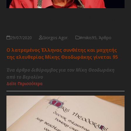
“Μίκης Θεοδωράκης, o Μότσαρτ
της εποχής μας”
29/07/2020
Giorgos Agor.
#mikis95
,
Άρθρο
Ο λατρεμένος Έλληνας συνθέτης και μαχητής
της ελευθερίας Μίκης Θεοδωράκης γίνεται 95
Ένα άρθρο διθύραμβος για τον Μίκη Θεοδωράκη
από το Βερολίνο
Δείτε Περισσότερα