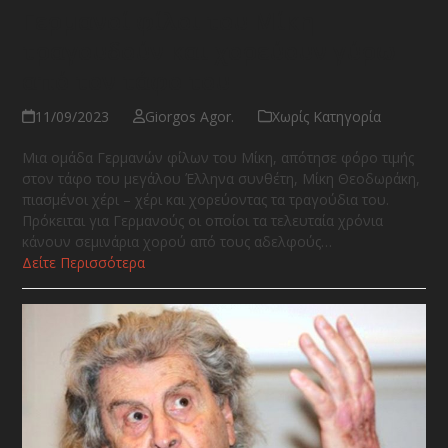
Γερμανοί φίλοι του Μίκη
τραγουδούν και χορεύουν γύρω
από τον τάφο του
11/09/2023
Giorgos Agor.
Χωρίς Κατηγορία
Μια ομάδα Γερμανών φίλων του Μίκη, απότησε φόρο τιμής
στον τάφο του μεγάλου Έλληνα συνθέτη, Μίκη Θεοδωράκη,
πιασμένοι χέρι – χέρι και χορεύοντας τα τραγούδια του.
Πρόκειται για Γερμανούς οι οποίοι τα τελευταία χρόνια
κάνουν σεμινάρια χορού από τους αδελφούς…
Δείτε Περισσότερα