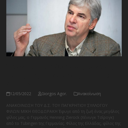
Έφυγε από τη ζωή ένας μεγάλος
φίλος μας, ο Γερμανός Henning
Zierock
12/05/2022
Giorgos Agor.
Ανακοίνωση
ΑΝΑΚΟΙΝΩΣΗ ΤΟΥ Δ.Σ. ΤΟΥ ΠΑΓΚΡΗΤΙΟΥ ΣΥΛΛΟΓΟΥ
ΦΙΛΩΝ ΜΙΚΗ ΘΕΟΔΩΡΑΚΗ Έφυγε από τη ζωή ένας μεγάλος
φίλος μας, ο Γερμανός Henning Zierock (Χένινγκ Τσίρoγκ)
από το Tübingen της Γερμανίας. Φίλος της Ελλάδας, φίλος της