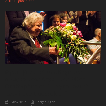
Δείτε Περισσότερα
Θριαμβευτική υποδοχή του
συμφωνικού έργου του Μίκη
Θεοδωράκη από το γερμανικό
κοινό στο Duesseldorf
17/05/2017
Giorgos Agor.