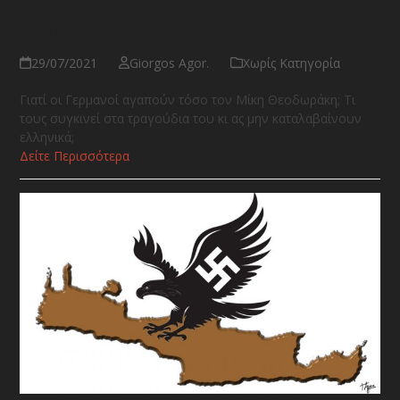
Ποιο το αποτύπωμά του στη
μουσική;
29/07/2021
Giorgos Agor.
Χωρίς Κατηγορία
Γιατί οι Γερμανοί αγαπούν τόσο τον Μίκη Θεοδωράκη; Τι
τους συγκινεί στα τραγούδια του κι ας μην καταλαβαίνουν
ελληνικά;
Δείτε Περισσότερα