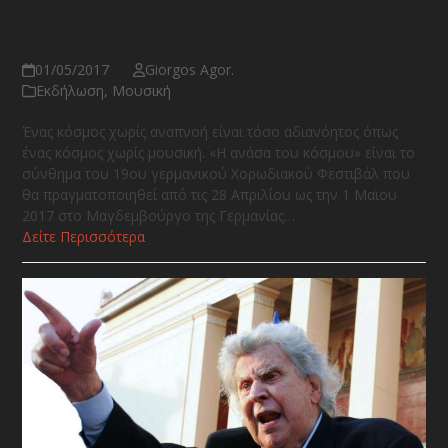
Μίκη Θεοδωράκη Λειτουργία αρ.
2, στο Μαγδεμβούργο
01/05/2017
Giorgos Agor.
Εκδήλωση
,
Μουσική
Ένας κόσμος χωρίς αναπνοή είναι τόσο αδιανόητος όπως
ένας κόσμος χωρίς μουσική. «Η ανάσα του κόσμου» είναι το
σύνθημα του 19ου γερμανικού Χορωδιακού Φεστιβάλ που
θα πραγματοποιηθεί από τις 28 Απριλίου ως την 1 Μαϊου
2017 στο Μαγδεμβούργο της Γερμανίας…
Δείτε Περισσότερα