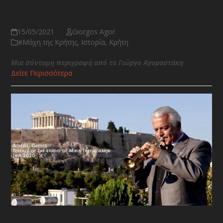
Η Μάχη της Κρήτης
15/05/2021
Giorgos Agor.
#Μάχη της Κρήτης
,
Ιστορία
,
Κρήτη
Μια σύντομη περιγραφή από το Γιώργο Αγοραστάκη
Δείτε Περισσότερα
Mikis Theodorakis 95 Happening