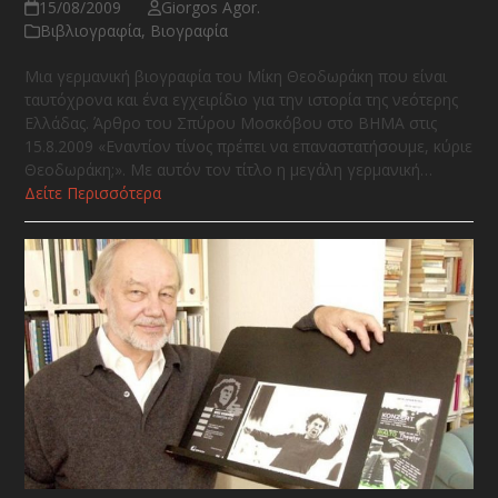
15/08/2009
Giorgos Agor.
Βιβλιογραφία
,
Βιογραφία
Μια γερμανική βιογραφία του Μίκη Θεοδωράκη που είναι
ταυτόχρονα και ένα εγχειρίδιο για την ιστορία της νεότερης
Ελλάδας. Άρθρο του Σπύρου Μοσκόβου στο ΒΗΜΑ στις
15.8.2009 «Εναντίον τίνος πρέπει να επαναστατήσουμε, κύριε
Θεοδωράκη;». Με αυτόν τον τίτλο η μεγάλη γερμανική…
Δείτε Περισσότερα