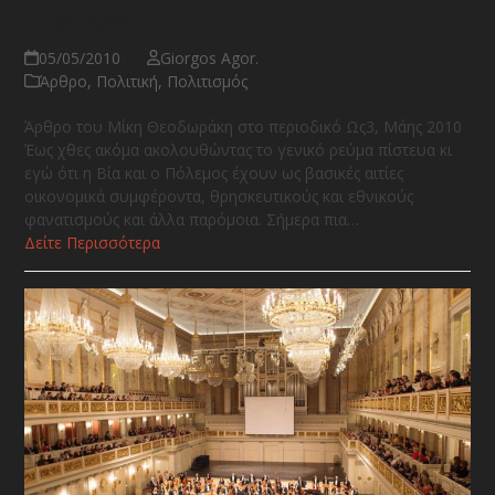
κόσμων
05/05/2010
Giorgos Agor.
Άρθρο
,
Πολιτική
,
Πολιτισμός
Άρθρo του Μίκη Θεοδωράκη στο περιοδικό Ως3, Μάης 2010
Έως χθες ακόμα ακολουθώντας το γενικό ρεύμα πίστευα κι
εγώ ότι η Βία και ο Πόλεμος έχουν ως βασικές αιτίες
οικονομικά συμφέροντα, θρησκευτικούς και εθνικούς
φανατισμούς και άλλα παρόμοια. Σήμερα πια…
Δείτε Περισσότερα