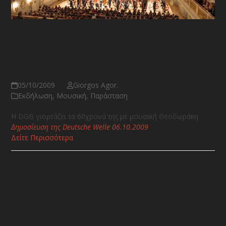
Τα γερμανικά συνδικάτα
γιορτάζουν με τιμή στο Μίκη
Θεοδωράκη
05/10/2009
Giorgos Agor.
Εκδήλωση
,
Μουσική
,
Παράσταση
Η DGB γιορτάζει τα 60χρονά της με μουσική Θεοδωράκη
Δημοσίευση της Deutsche Welle 06.10.2009
Δείτε Περισσότερα
Μια γερμανική βιογραφία του
Μίκη Θεοδωράκη που είναι
ταυτόχρονα και ένα εγχειρίδιο για
την ιστορία της νεότερης Ελλάδας