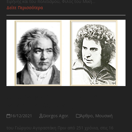
Ειρήνης και του πολιτισμού, Φίλος του Μίκη…
Δείτε Περισσότερα
Ο Ludwig van Beethoven & ο
Μίκης Θεοδωράκης
16/12/2021
Giorgos Agor.
Άρθρο
,
Μουσική
του Γιώργου Αγοραστάκη Πριν από 251 χρόνια, στις 16