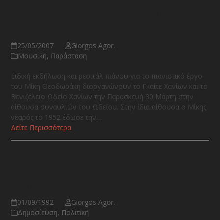
To πιανιστικό έργο του Μίκη
Θεοδωράκη
25/05/2007
Giorgos Agor.
Μουσική
,
Παράσταση
Ειδική εκδήλωση και ρεσιτάλ πιάνου για το πιανιστικό έργο
του Μίκη Θεοδωράκη διοργανώνουν το Γκαίτε Χανίων και το
Βενιζέλειο Ωδείο Χανίων την Παρασκευή 30 Μάρτη στην
αίθουσα συναυλιών του Ωδείου. Στην ίδια αίθουσα ο Μίκης
νεαρός το 1952 έδωσε την…
Δείτε Περισσότερα
Μίκης Θεοδωράκης –
Παρεμβάσεις στη Γερμανία για το
Μακεδονικό
01/09/1992
Giorgos Agor.
Δημοσίευση
,
Πολιτική