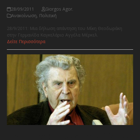
28/09/2011
Giorgos Agor.
Ανακοίνωση
,
Πολιτική
28/9/2011: Μια δήλωση απάντηση του Μίκη Θεοδωράκη
στην Γερμανίδα Καγκελάριο Αγγέλα Μέρκελ.
Δείτε Περισσότερα
Η συνύπαρξη των δύο αντίθετων