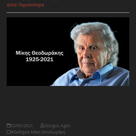
Δείτε Περισσότερα
Ο Οικουμενικός Πατριάρχης και η
Εκκλησία για την εκδημία του
Μίκη Θεοδωράκη
03/09/2021
Giorgos Agor.
#Εκδημία Μίκη Θεοδωράκη