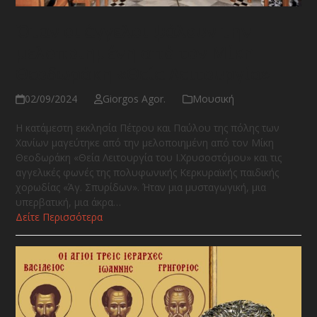
Όταν οι άγγελοι ψάλουν την
μελοποιημένη από τον Μίκη
Θεοδωράκη «Θεία Λειτουργία»
02/09/2024
Giorgos Agor.
Μουσική
Η κατάμεστη εκκλησία Πέτρου και Παύλου της πόλης των
Χανίων μαγεύτηκε από την μελοποιημένη από τον Μίκη
Θεοδωράκη «Θεία Λειτουργία του Ι.Χρυσοστόμου» και τις
αγγελικές φωνές της πολυφωνικής Κερκυραϊκής παιδικής
χορωδίας «Άγ. Σπυρίδων». Ήταν μια μυσταγωγική, μια
υπερβατική, μια άκρα…
Δείτε Περισσότερα