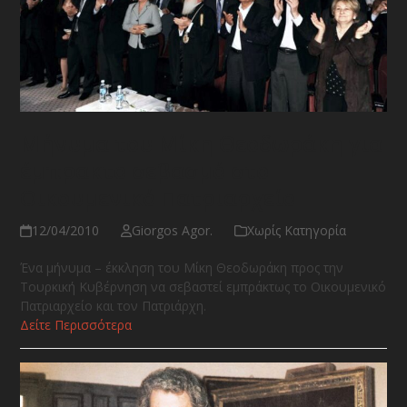
Μήνυμα του Μίκη Θεοδωράκη για
έμπρακτο σεβασμό στο
Οικουμενικό Πατριαρχείο
12/04/2010
Giorgos Agor.
Χωρίς Κατηγορία
Ένα μήνυμα – έκκληση του Μίκη Θεοδωράκη προς την
Τουρκική Κυβέρνηση να σεβαστεί εμπράκτως το Οικουμενικό
Πατριαρχείο και τον Πατριάρχη.
Δείτε Περισσότερα