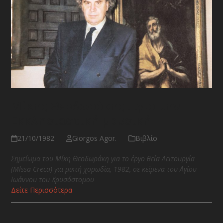
Μίκης Θεοδωράκης …για την
Εκκλησιαστική μουσική
21/10/1982
Giorgos Agor.
Βιβλίο
Σημείωμα του Μίκη Θεοδωράκη για το έργο θεία Λειτουργία
(
Mlssa
Creca
)
για μικτή χορωδία, 1982, σε κείμενα του Αγίου
Ιωάννου του Χρυσόστομου
Δείτε Περισσότερα