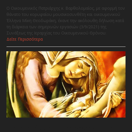
Ο Οικουμενικός Πατριάρχης κ. Βαρθολομαίος, με αφορμή τον
θάνατο του κορυφαίου μουσικοσυνθέτη και οικουμενικού
Έλληνα Μίκη Θεοδωράκη, έκανε την ακόλουθη δήλωση κατά
τη διάρκεια των σημερινών εργασιών (3/9/2021) της
Συνάξεως της Ιεραρχίας του Οικουμενικού Θρόνου.
Δείτε Περισσότερα
Το τροπάριο της Κασσιανής του