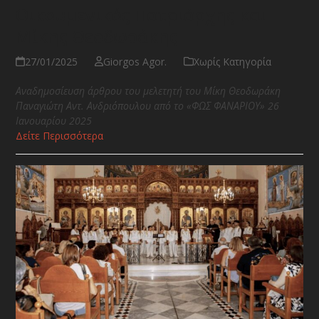
Οικουμενικός Πατριάρχης και
Μίκης Θεοδωράκης
27/01/2025
Giorgos Agor.
Χωρίς Κατηγορία
Αναδημοσίευση άρθρου του μελετητή του Μίκη Θεοδωράκη
Παναγιώτη Αντ. Ανδριόπουλου από το «ΦΩΣ ΦΑΝΑΡΙΟΥ» 26
Ιανουαρίου 2025
Δείτε Περισσότερα