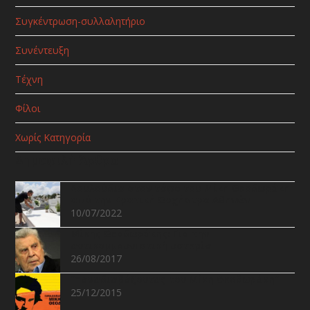
Συγκέντρωση-συλλαλητήριο
Συνέντευξη
Τέχνη
Φίλοι
Χωρίς Κατηγορία
Δημοφιλή Άρθρα
Λουλούδια στον τάφο του Μίκη Θεοδωράκη
από την Κρατική Ορχήστρα Αθηνών
10/07/2022
Μίκης Θεοδωράκης: Για την
αντικομμουνιστική υστερία
26/08/2017
“Ξαναδιαβάζοντας τον Μίκη Θεοδωράκη”
25/12/2015