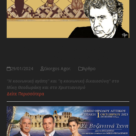
Το μήνυμα της “κοινωνικής
αγάπης” στο Μίκη Θεοδωράκη
29/01/2024
Giorgos Agor.
Άρθρο
“H κοινωνική αγάπη“ και “η κοινωνική δικαιοσύνη“ στο
Μίκη Θεοδωράκη και στο Χριστιανισμό
Δείτε Περισσότερα