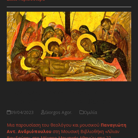
Η άγνωστη εκκλησιαστική
μουσική του Μίκη Θεοδωράκη
09/04/2023
Giorgos Agor.
Ομιλία
Μια παρουσίαση του θεολόγου και μουσικού
Παναγιώτη
Αντ. Ανδριόπουλου
στη Μουσική Βιβλιοθήκη «Λίλιαν
Βουδούρη» στο Μέγαρο Μουσικής Αθηνών στις 22