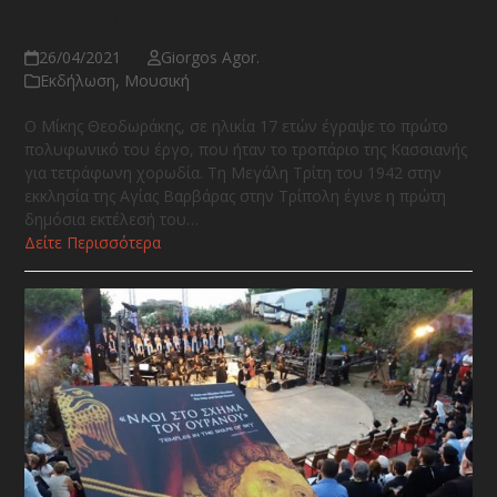
Μίκη Θεοδωράκη
26/04/2021
Giorgos Agor.
Εκδήλωση
,
Μουσική
Ο Μίκης Θεοδωράκης, σε ηλικία 17 ετών έγραψε το πρώτο
πολυφωνικό του έργο, που ήταν το τροπάριο της Κασσιανής
για τετράφωνη χορωδία. Τη Μεγάλη Τρίτη του 1942 στην
εκκλησία της Αγίας Βαρβάρας στην Τρίπολη έγινε η πρώτη
δημόσια εκτέλεσή του…
Δείτε Περισσότερα