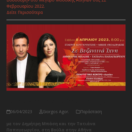
Φεβρουαρίου 2022.
Δείτε Περισσότερα
Συναυλία …σε Βυζαντινά Ίχνη
06/04/2023
Giorgos Agor.
Παράσταση
με τον Δημήτρη Μπάση και την Τατιάνα
Παπαγεωργίου, στη Βούλα στην Αθήνα