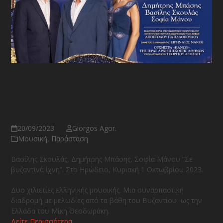
Σε βυζαντινά ίχνη – από το
Βυζάντιο στο μουσικό σύμπαν
του Μίκη Θεοδωράκη
20/09/2023
Giorgos Agor.
Μουσική
,
Παράσταση
Βασίλης Σκουλάς, Δημήτρης Μπάσης, Σοφία Μάνου “Σε
βυζαντινά ίχνη”. Στο Ηρώδειο, Κυριακή 1 Οκτωβρίου 2023.
Δυο χιλιετίες ελληνικής μουσικής. Μια συναρπαστική
διαδρομή με μελωδίες από τα βάθη του Βυζαντίου ως την
Ελλάδα του Μίκη Θεοδωράκη.
Δείτε Περισσότερα