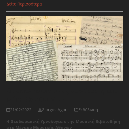
Δείτε Περισσότερα
Οι εκκλησιαστικές συνθέσεις του
Μίκη Θεοδωράκη
21/02/2022
Giorgos Agor.
Εκδήλωση
Η Θεοδωρακική Υμνολογία στην Μουσική Βιβλιοθήκη
στο Μέγαρο Μουσικής Αθηνών