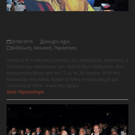
Συναυλία Θεοδωράκη στη Μεγάλη
Σύνοδο της Ορθοδόξου Εκκλησίας
20/06/2016
Giorgos Agor.
Εκδήλωση
,
Μουσική
,
Παράσταση
20/06/2016: Η Μεγάλη Σύνοδος της Ορθοδόξου Εκκλησίας, η
Σύνοδος των Επισκόπων των Ορθοδόξων Εκκλησιών, που
πραγματοποιήθηκε από τις 17 ως τις 26 Ιουνίου 2016 στο
Κολυμπάρι στα Χανιά, τίμησε το Μίκη Θεοδωράκη με μια
συναυλία με τίτλο: «Ναοί στο σχήμα…
Δείτε Περισσότερα