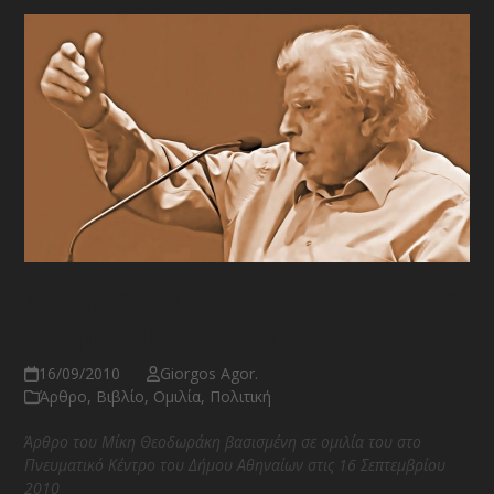
Μίκης Θεοδωράκης: Για τον Μαρξ,
τον μαρξισμό και την Αριστερά
16/09/2010
Giorgos Agor.
Άρθρο
,
Βιβλίο
,
Ομιλία
,
Πολιτική
Άρθρο του Μίκη Θεοδωράκη βασισμένη σε ομιλία του στο
Πνευματικό Κέντρο του Δήμου Αθηναίων στις 16 Σεπτεμβρίου
2010