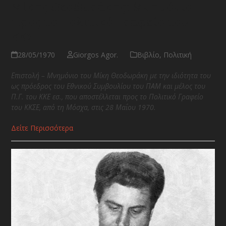
Μίκης Θεοδωράκης: Μνημόνιο
προς το Πολιτικό Γραφείο του
ΚΚΣΕ
28/05/1970
Giorgos Agor.
Βιβλίο
,
Πολιτική
Επιστολή – Μνημόνιο του Μίκη Θεοδωράκη με την ιδιότητα του
ως πρόεδρος του Εθνικού Συμβουλίου του ΠΑΜ και μέλος του
Π.Γ. του ΚΚΕ εσ., που αποστέλλεται προς το Πολιτικό Γραφείο
του ΚΚΣΕ, από τη Μόσχα, στις 28 Μαΐου 1970.
Δείτε Περισσότερα