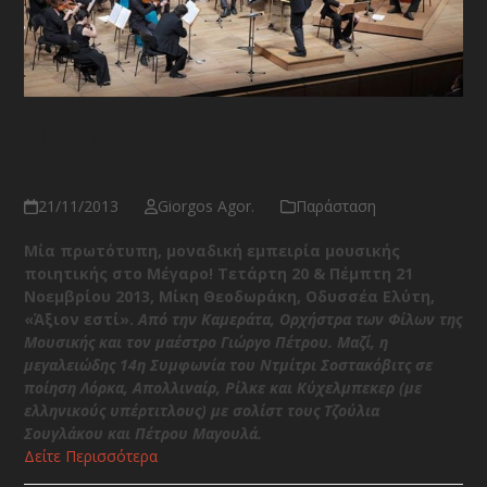
«Πάντοτε ο κόσμος ο μικρός, ο
Μέγας!»
21/11/2013
Giorgos Agor.
Παράσταση
Μία πρωτότυπη, μοναδική εμπειρία μουσικής
ποιητικής στο Μέγαρο!
Τετάρτη 20 & Πέμπτη 21
Νοεμβρίου 2013,
Μίκη Θεοδωράκη, Οδυσσέα Ελύτη,
«Άξιον εστί».
Από την Καμεράτα, Ορχήστρα των Φίλων της
Μουσικής και τον μαέστρο Γιώργο Πέτρου.
Μαζί, η
μεγαλειώδης 14
η
Συμφωνία του Ντμίτρι Σοστακόβιτς σε
ποίηση Λόρκα, Απολλιναίρ, Ρίλκε και Κύχελμπεκερ (με
ελληνικούς υπέρτιτλους) με σολίστ τους Τζούλια
Σουγλάκου και Πέτρου Μαγουλά.
Δείτε Περισσότερα