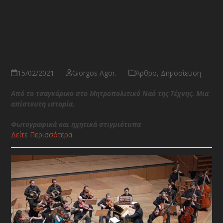
Η μαρτυρία του Μίκη Θεοδωράκη
για τον Αντώνη Καλογιάννη: τον
ξύπνησα ξημερώματα και τον
έκανα τραγουδιστή μου
15/02/2021
Giorgos Agor.
Άρθρο
,
Δημοσίευση
Από το τσαγκάρικο στο Μητροπολιτικό Ναό της Τέχνης. Μια
απίστευτη ιστορία.
Φωτογραφικά και ηχητικά στιγμιότυπα
Δείτε Περισσότερα