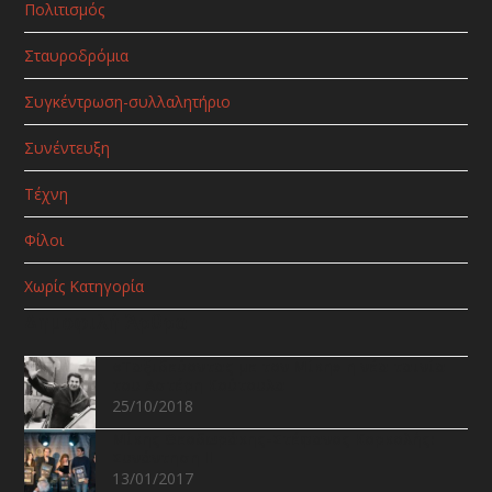
Πολιτισμός
Σταυροδρόμια
Συγκέντρωση-συλλαλητήριο
Συνέντευξη
Τέχνη
Φίλοι
Χωρίς Κατηγορία
Δημοφιλή Άρθρα
«Ταξιδεύοντας με τον Μίκη» η νέα ταινία
του Αστέρη Κούτουλα
25/10/2018
Μίκης Θεοδωράκης-Στέφανος Κορκολής:
Συνάντηση ΙΙ
13/01/2017