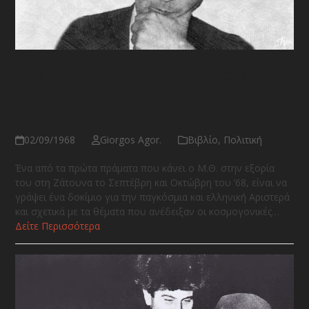
Μίκης Θεοδωράκης: Δογματική
γραφειοκρατία ή
γραφειοκρατικός δογματισμός
02/09/1968
Giorgos Agor.
Βιβλίο
,
Πολιτική
Ένα από τα πρώτα πράματα που κάνει ο Μ.Θ. στην εξορία
του στη Ζάτουνα το Σεπτέβρη και Οκτώβρη του ’68, είναι να
γράψει ένα δοκίμιο για την παγκόσμια και ελληνική Αριστερά
και σχετικά με τα θέματα που ανέδειξαν οι κοσμογονικές…
Δείτε Περισσότερα