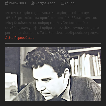
19/05/2003
Giorgos Agor.
Άρθρο
Με την ευκαιρία της επανακυκλοφορίας σε cd από την
«Ελευθεροτυπία» του ορατόριου «Κατά Σαδδουκαίων» του
Μίκη Θεοδωράκη σε ποίηση του Μιχάλη Κατσαρού ο
συνθέτης συνέγραψε 3 άρθρα με τον τίτλο «Αναμνήσεις από
μια κρίσιμη δεκαετία». Τα άρθρα είναι προδημοσίευση στην…
Δείτε Περισσότερα