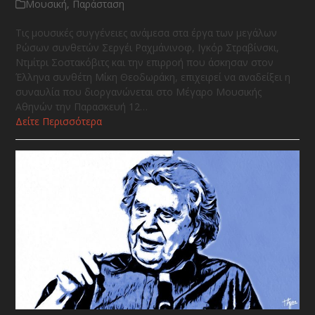
Μουσική
,
Παράσταση
Τις μουσικές συγγένειες ανάμεσα στα έργα των μεγάλων
Ρώσων συνθετών Σεργέι Ραχμάνινοφ, Ιγκόρ Στραβίνσκι,
Ντμίτρι Σοστακόβιτς και την επιρροή που άσκησαν στον
Έλληνα συνθέτη Μίκη Θεοδωράκη, επιχειρεί να αναδείξει η
συναυλία που διοργανώνεται στο Μέγαρο Μουσικής
Αθηνών την Παρασκευή 12…
Δείτε Περισσότερα