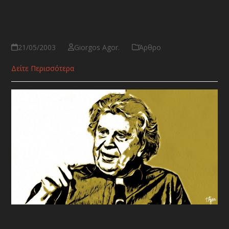
Μίκης Θεοδωράκης: Αναμνήσεις
από μια κρίσιμη δεκαετία 3ο
21/05/2003
Giorgos Agor.
Άρθρο
Δείτε Περισσότερα
Μίκης Θεοδωράκης: Αναμνήσεις