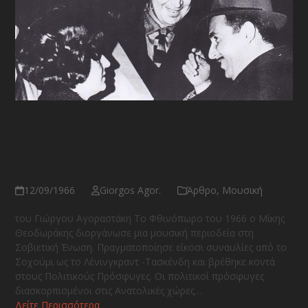
Στιγμιότυπα από τη 1η μουσική
περιοδεία του Μίκη Θεοδωράκη
στη Σοβιετική Ένωση
12/09/1966
Giorgos Agor.
Άρθρο
,
Μουσική
του Γιώργου Αγοραστάκη Το Φθινόπωρο του 1966 ο Μίκης
Θεοδωράκης διοργάνωσε μια μουσική περιοδεία στη
Σοβιετική Ένωση. Πραγματοποίησε είκοσι συναυλίες από το
Σοχούμι ως το Λένινγκραντ -Τασκένδη και βρέθηκε κοντά
στους Πολιτικούς Πρόσφυγες. Οι πολιτικοί πρόσφυγες
διασκορπισμένοι στις Ανατολικές χώρες…
Δείτε Περισσότερα