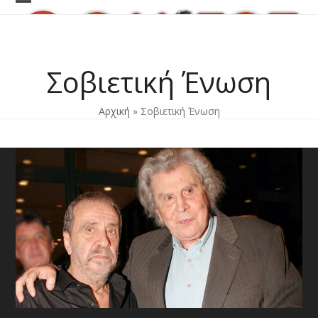
Skip
Open
Close
to
content
mobile
mobile
menu
menu
Σοβιετική Ένωση
Αρχική
»
Σοβιετική Ένωση