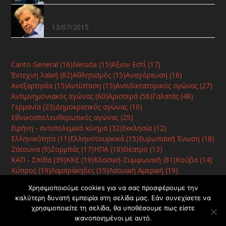
Η ανατομία του «ΟΧΙ», η υποταγή και η
αντίσταση
13/07/2015
Ετικέτες
Canto General
(16)
Neruda
(15)
Άξιον Εστί
(17)
Έντεχνη λαϊκή
(82)
Αθλητισμός
(15)
Αναγόρευση
(16)
Ανεξαρτησία
(15)
Αντίσταση
(15)
Αντιδικτατορικός αγώνας
(27)
Αντιμνημονιακός αγώνας
(60)
Αριστερά
(56)
Γαλατάς
(48)
Γερμανία
(23)
Δημοκρατικός αγώνας
(16)
Εθνικοαπελευθερωτικός αγώνας
(25)
Ειρήνη - αντιπολεμικό κίνημα
(32)
Εκκλησία
(12)
Ελληνικότητα
(11)
Ελληνοτουρκικά
(15)
Ευρωπαϊκή Ένωση
(18)
Ζάτουνα
(9)
Ζορμπάς
(17)
ΗΠΑ
(18)
Θέατρο
(13)
ΚΑΠ - Σπίθα
(39)
ΚΚΕ
(19)
Κλασική-Συμφωνική
(81)
Κούβα
(14)
Κύπρος
(19)
Λαμπράκηδες
(15)
Λατινική Αμερική
(19)
Μακεδονικό
(15)
Μουσείο
(13)
ΝΑΤΟ
(8)
Παιδικά
(15)
Χρησιμοποιούμε cookies για να σας προσφέρουμε την
Ποίηση
(40)
Ρίτσος
(13)
Σοβιετική Ένωση
(10)
καλύτερη δυνατή εμπειρία στη σελίδα μας. Εάν συνεχίσετε να
Συμπαντική αρμονία
(13)
Συναυλία
(78)
Τραγωδία
(10)
χρησιμοποιείτε τη σελίδα, θα υποθέσουμε πως είστε
Φεστιβάλ
(42)
Χανιά
(120)
Χατζηδάκις
(10)
Χορός
(8)
ικανοποιημένοι με αυτό.