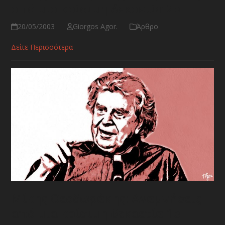
από μια κρίσιμη δεκαετία 2ο
20/05/2003
Giorgos Agor.
Άρθρο
Δείτε Περισσότερα
Μίκης Θεοδωράκης: Αναμνήσεις
από μια κρίσιμη δεκαετία 1ο