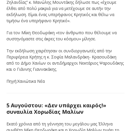
Ζηλανδίας” κ. Μανώλης Μουντάκης δήλωσε πως «έχουμε
έλθει από πολύ μακριά για να μετέχουμε σε αυτήν την
εκδήλωση. Είμαι ένας υπερήφανος Κρητικός και θέλω να
τιμήσω ένα υπερήφανο Κρητικό».
Για τον Μίκη Θεοδωράκη «τον άνθρωπο που θέλουμε να
συστηνόμαστε στις άκρες του κόσμου» μίλησε.
Την εκδήλωση χαιρέτησαν οι συνδιοργανωτές από την
Περιφέρεια Κρήτης η κ. Σοφία Μαλανδράκη- Κρασουδάκη
από το Δήμο Χανίων οι αντιδήμαρχοι Νεκτάριος Ψαρουδάκης
και ο Γιάννης Γιαννακάκης.
Πηγή:Χανιώτικα Νέα
5 Αυγούστου: «Δεν υπάρχει καιρός!»
συναυλία Χορωδίας Μαλίων
Εκατό χρόνια από τη γέννηση του μεγάλου μας Έλληνα
συνθέτη Μίκη Θεοδωράκη και η Χορωδία Μαλίων τιμάει το