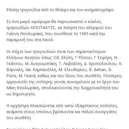
Επίσης τραγούδια από το θέατρο και τον κινηματογράφο.
Σε ένα μικρό αφιέρωμα θα παρουσιαστεί ο κύκλος
τραγουδίών ΛΙΠΟΤΑΚΤΕΣ, σε ποίηση του αδερφού του
Γιάννη Θεοδωράκη, που συνέθεσε το 1965 κατά την
παραμονή του στα Χανιά.
Οι στίχοι των τραγουδιών είναι των σημαντικότερων
Ελλήνων ποιητών όπως: Οδ. Ελύτη, Γ Ρίτσου, Γ Σεφέρη, Ν.
Γκάτσου, Μ. Αναγνωστάκη, Τ. Λειβαδίτη, Δ. Χριστοδούλου, Κ.
Βάρναλη, Ιακ. Καμπανέλλη, Μ. Ελευθερίου, Β. Behan, Β.
Ρώτα, Μ. Γκανά, καθώς και του ίδιου του συνθέτη. Τέσσερεις
ερμηνευτές της νεότερης γενιάς συνομιλούν με το έργο του
Μίκη Θεοδωράκη, αποδεικνύοντας την διαχρονικότητά του
ως δημιουργός.
Η ορχήστρα πλαισιώνεται από οκτώ εξαιρετικούς σολίστες,
ανάμεσα στους οποίους βρίσκονται και παλιοί συνεργάτες
του συνθέτη.