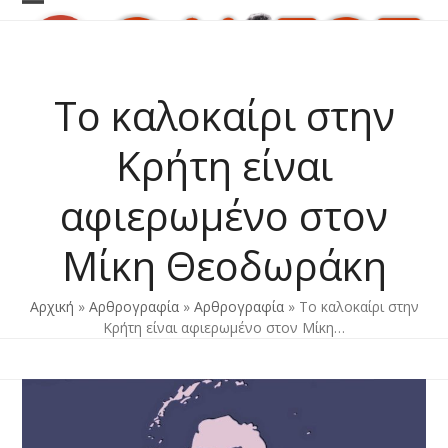
Skip
Open
Close
to
content
mobile
mobile
menu
menu
Το καλοκαίρι στην
Κρήτη είναι
αφιερωμένο στον
Μίκη Θεοδωράκη
Αρχική
»
Αρθρογραφία
»
Αρθρογραφία
»
Το καλοκαίρι στην
Κρήτη είναι αφιερωμένο στον Μίκη…