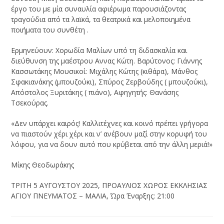
έργο του με μία συναυλία αφιέρωμα παρουσιάζοντας
τραγούδια από τα λαϊκά, τα θεατρικά και μελοποιημένα
ποιήματα του συνθέτη .
Ερμηνεύουν: Χορωδία Μαλίων υπό τη διδασκαλία και
διεύθυνση της μαέστρου Αννας Κώτη. Βαρύτονος: Γιάννης
Κασσωτάκης Μουσικοί: Μιχάλης Κώτης (κιθάρα), Μάνθος
Σφακιανάκης (μπουζούκι), Σπύρος Ζερβούδης ( μπουζούκι),
Απόστολος Ξυριτάκης ( πιάνο), Αφηγητής: Θανάσης
Τσεκούρας.
«Δεν υπάρχει καιρός! Καλλιτέχνες και κοινό πρέπει γρήγορα
να πιαστούν χέρι χέρι και ν’ ανέβουν μαζί στην κορυφή του
λόφου, για να δουν αυτό που κρύβεται από την άλλη μεριά!»
Μίκης Θεοδωράκης
ΤΡΙΤΗ 5 ΑΥΓΟΥΣΤΟΥ 2025, ΠΡΟΑΥΛΙΟΣ ΧΩΡΟΣ ΕΚΚΛΗΣΙΑΣ
ΑΓΙΟΥ ΠΝΕΥΜΑΤΟΣ – ΜΑΛΙΑ, Ώρα Έναρξης: 21:00