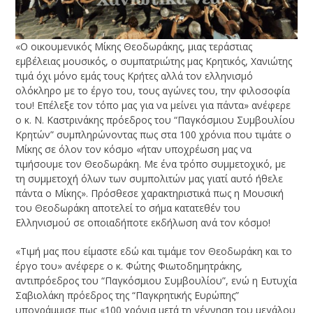
«Ο οικουμενικός Μίκης Θεοδωράκης, μιας τεράστιας
εμβέλειας μουσικός, ο συμπατριώτης μας Κρητικός, Χανιώτης
τιμά όχι μόνο εμάς τους Κρήτες αλλά τον ελληνισμό
ολόκληρο με το έργο του, τους αγώνες του, την φιλοσοφία
του! Επέλεξε τον τόπο μας για να μείνει για πάντα» ανέφερε
ο κ. Ν. Καστρινάκης πρόεδρος του “Παγκόσμιου Συμβουλίου
Κρητών” συμπληρώνοντας πως στα 100 χρόνια που τιμάτε ο
Μίκης σε όλον τον κόσμο «ήταν υποχρέωση μας να
τιμήσουμε τον Θεοδωράκη. Με ένα τρόπο συμμετοχικό, με
τη συμμετοχή όλων των συμπολιτών μας γιατί αυτό ήθελε
πάντα ο Μίκης». Πρόσθεσε χαρακτηριστικά πως η Μουσική
του Θεοδωράκη αποτελεί το σήμα κατατεθέν του
Ελληνισμού σε οποιαδήποτε εκδήλωση ανά τον κόσμο!
«Τιμή μας που είμαστε εδώ και τιμάμε τον Θεοδωράκη και το
έργο του» ανέφερε ο κ. Φώτης Φιωτοδημητράκης,
αντιπρόεδρος του “Παγκόσμιου Συμβουλίου”, ενώ η Ευτυχία
Σαβιολάκη πρόεδρος της “Παγκρητικής Ευρώπης”
υπογράμμισε πως «100 χρόνια μετά τη γέννηση του μεγάλου