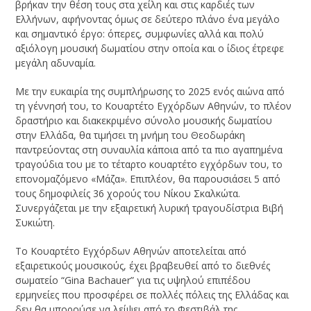
βρήκαν την θέση τους στα χείλη και στις καρδιές των
Ελλήνων, αφήνοντας όμως σε δεύτερο πλάνο ένα μεγάλο
και σημαντικό έργο: όπερες, συμφωνίες αλλά και πολύ
αξιόλογη μουσική δωματίου στην οποία και ο ίδιος έτρεφε
μεγάλη αδυναμία.
Με την ευκαιρία της συμπλήρωσης το 2025 ενός αιώνα από
τη γέννησή του, το Κουαρτέτο Εγχόρδων Αθηνών, το πλέον
δραστήριο και διακεκριμένο σύνολο μουσικής δωματίου
στην Ελλάδα, θα τιμήσει τη μνήμη του Θεοδωράκη
παντρεύοντας στη συναυλία κάποια από τα πιο αγαπημένα
τραγούδια του με το τέταρτο κουαρτέτο εγχόρδων του, το
επονομαζόμενο «Μάζα». Επιπλέον, θα παρουσιάσει 5 από
τους δημοφιλείς 36 χορούς του Νίκου Σκαλκώτα.
Συνεργάζεται με την εξαιρετική λυρική τραγουδίστρια Βιβή
Συκιώτη.
Το Κουαρτέτο Εγχόρδων Αθηνών αποτελείται από
εξαιρετικούς μουσικούς, έχει βραβευθεί από το διεθνές
σωματείο “Gina Bachauer” για τις υψηλού επιπέδου
ερμηνείες που προσφέρει σε πολλές πόλεις της Ελλάδας και
δεν θα μπορούσε να λείψει από το Φεστιβάλ της