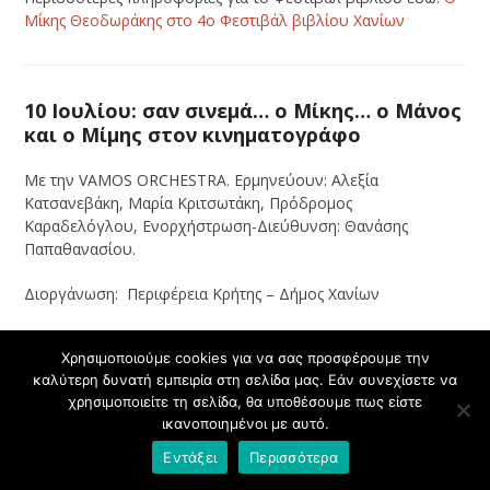
Μίκης Θεοδωράκης στο 4ο Φεστιβάλ βιβλίου Χανίων
10 Ιουλίου: σαν σινεμά… ο Μίκης… ο Μάνος
και ο Μίμης στον κινηματογράφο
Με την VAMOS ORCHESTRA. Ερμηνεύουν: Αλεξία
Κατσανεβάκη, Μαρία Κριτσωτάκη, Πρόδρομος
Καραδελόγλου, Ενορχήστρωση-Διεύθυνση: Θανάσης
Παπαθανασίου.
Διοργάνωση:
Περιφέρεια Κρήτης – Δήμος Χανίων
Πέμπτη 10 Ιουλίου 2025, Πανσέληνος, Φρούριο Φιρκά, ώρα
Χρησιμοποιούμε cookies για να σας προσφέρουμε την
21:00
καλύτερη δυνατή εμπειρία στη σελίδα μας. Εάν συνεχίσετε να
χρησιμοποιείτε τη σελίδα, θα υποθέσουμε πως είστε
ικανοποιημένοι με αυτό.
12 Ιουλίου: Επιστημονική Ημερίδα Ο.Α.Κ.
Εντάξει
Περισσότερα
“Μίκης Θεοδωράκης: Η Μουσική του ως