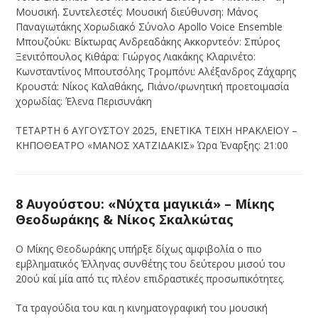
Μουσική. Συντελεστές: Μουσική διεύθυνση: Μάνος
Παναγιωτάκης Χορωδιακό Σύνολο Apollo Voice Ensemble
Μπουζούκι: Βίκτωρας Ανδρεαδάκης Ακκορντεόν: Σπύρος
Ξενιτόπουλος Κιθάρα: Γιώργος Λιακάκης Κλαρινέτο:
Κωνσταντίνος Μπουτσόλης Τρομπόνι: Αλέξανδρος Ζάχαρης
Κρουστά: Νίκος Καλαθάκης, Πιάνο/φωνητική προετοιμασία
χορωδίας: Έλενα Περισυνάκη
ΤΕΤΑΡΤΗ 6 ΑΥΓΟΥΣΤΟΥ 2025, ΕΝΕΤΙΚΑ ΤΕΙΧΗ ΗΡΑΚΛΕΙΟΥ –
ΚΗΠΟΘΕΑΤΡΟ «ΜΑΝΟΣ ΧΑΤΖΙΔΑΚΙΣ» Ώρα Έναρξης: 21:00
8 Αυγούστου: «Νύχτα μαγικιά» – Μίκης
Θεοδωράκης & Νίκος Σκαλκώτας
Ο Μίκης Θεοδωράκης υπήρξε δίχως αμφιβολία ο πιο
εμβληματικός Έλληνας συνθέτης του δεύτερου μισού του
20ού καί μία από τις πλέον επιδραστικές προσωπικότητες.
Τα τραγούδια του και η κινηματογραφική του μουσική