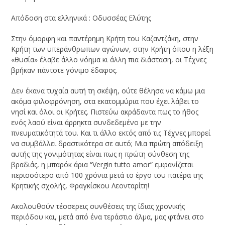
Απόδοση στα ελληνικά : Οδυσσέας Ελύτης
Στην όμορφη και παντέρημη Κρήτη του Καζαντζάκη, στην
Κρήτη των υπεράνθρωπων αγώνων, στην Κρήτη όπου η λέξη
«θυσία» έλαβε άλλο νόημα κι άλλη πια διάσταση, οι Τέχνες
βρήκαν πάντοτε γόνιμο έδαφος.
Δεν έκανα τυχαία αυτή τη σκέψη, ούτε θέλησα να κάμω μια
ακόμα φιλοφρόνηση, στα εκατομμύρια που έχει λάβει το
νησί και όλοι οι Κρήτες. Πιστεύω ακράδαντα πως το ήθος
ενός λαού είναι άρρηκτα συνδεδεμένο με την
πνευματικότητά του. Και τι άλλο εκτός από τις Τέχνες μπορεί
να συμβάλλει δραστικότερα σε αυτό; Μια πρώτη απόδειξη
αυτής της γονιμότητας είναι πως η πρώτη σύνθεση της
βραδιάς, η μπαρόκ άρια “Vergin tutto amor” εμφανίζεται
περισσότερο από 100 χρόνια μετά το έργο του πατέρα της
Κρητικής σχολής, Φραγκίσκου Λεονταρίτη!
Ακολουθούν τέσσερεις συνθέσεις της ίδιας χρονικής
περιόδου και, μετά από ένα τεράστιο άλμα, μας φτάνει στο