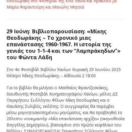
Θεοδωράκη στο Φεστιβάλ της ΚΝΕ Χανιά και Ηράκλειο με
Μαρία Φαραντούρη και Μανώλη Μητσιά
29 Ιούνη: Βιβλιοπαρουσίαση: «Μίκης
Θεοδωράκης – Το χρονικό μιας
επανάστασης 1960-1967. Η ιστορία της
γενιάς του 1-1-4 και των “Λαμπράκηδων”»
του Φώντα Λάδη
Στο 4ο Φεστιβάλ Βιβλίου Χανίων Κυριακή 29 Ιουνίου 2025
Θέατρο Μίκης Θεοδωράκης – Αίθουσα 2 18:00
Για το βιβλίο θα μιλήσει ο Ματθαίος Φραντζεσκάκης,
διευθυντής Φεστιβάλ Κινηματογράφου Χανίων, μέλος ΔΣ
Παγκρήτιου Συλλόγου Φίλων Μίκη Θεοδωράκη και ο
Θανάσης Συλιβός, εκδότης. Ο συγγραφέας θα παρέμβει
μέσω μαγνητοσκοπημένου μηνύματος, και θα προβληθεί το
20λεπτο ντοκιμαντέρ «Μία επανάσταση αρχίζει» (σκηνοθεσία:
Βαγγέλης Δημητρίου), βασισμένο στο πρώτο κεφάλαιο του
βιβλίου. ΣΥΝΔΙΟΡΓΑΝΩΣΗ: Παγκρήτιος Σύλλογος Φίλων