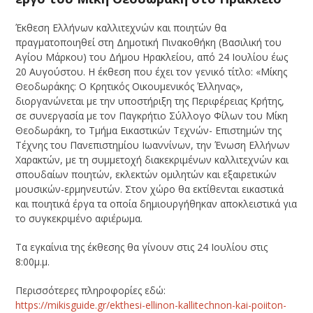
Έκθεση Ελλήνων καλλιτεχνών και ποιητών θα
πραγματοποιηθεί στη Δημοτική Πινακοθήκη (Βασιλική του
Αγίου Μάρκου) του Δήμου Ηρακλείου, από 24 Ιουλίου έως
20 Αυγούστου. Η έκθεση που έχει τον γενικό τίτλο: «Mίκης
Θεοδωράκης: Ο Κρητικός Οικουμενικός Έλληνας»,
διοργανώνεται με την υποστήριξη της Περιφέρειας Κρήτης,
σε συνεργασία με τον Παγκρήτιο Σύλλογο Φίλων του Μίκη
Θεοδωράκη, το Τμήμα Εικαστικών Τεχνών- Επιστημών της
Τέχνης του Πανεπιστημίου Ιωαννίνων, την Ένωση Ελλήνων
Χαρακτών, με τη συμμετοχή διακεκριμένων καλλιτεχνών και
σπουδαίων ποιητών, εκλεκτών ομιλητών και εξαιρετικών
μουσικών-ερμηνευτών. Στον χώρο θα εκτίθενται εικαστικά
και ποιητικά έργα τα οποία δημιουργήθηκαν αποκλειστικά για
το συγκεκριμένο αφιέρωμα.
Τα εγκαίνια της έκθεσης θα γίνουν στις 24 Ιουλίου στις
8:00μ.μ.
Περισσότερες πληροφορίες εδώ:
https://mikisguide.gr/ekthesi-ellinon-kallitechnon-kai-poiiton-