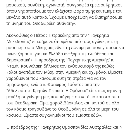
μουσικού, συνθέτη, αγωνιστή, συγγραφέα εμείς οι Κρητικοί
όπου γης αποτίουμε τον ελάχιστο φόρο τιμής και τιμάμε τον
μεγάλο αυτό Κρητικό. Έχουμε υποχρέωση να διατηρήσουμε
τη μνήμη του Θεοδωράκη αθάνατη».
Ακολούθως ο Πέτρος Πετρακάκης από την “Παγκρήτια
Μακεδονίας” επεσήμανε ότι «μέσα από τους αγώνες και τη
μουσική του ο Μίκης μας δίνει τη δύναμη να συνεχίσουμε να
αγωνιζόμαστε για μια Ελλάδα ανεξάρτητη, ελεύθερη και
δημοκρατική». Η πρόεδρος της “Παγκρητικής Αμερικής” κ.
Νταιάν Κουναλάκη δήλωσε τον ενθουσιασμό της καθώς
«όλοι αγαπάμε τον Μίκη, στην Αμερική και όχι μόνο. Είμαστε
χαρούμενοι που κάνουμε αυτή τη στράτα για να τον
τιμήσουμε», ενώ ο κ. Θόδωρος Τσόντος από την
“Αδελφότητα Κρητών Πειραιά- Η Ομόνοια” είπε πως «ήταν η
μεγάλη συγκίνηση μας που πήγαμε στον τάφο και στο σπίτι
του Θεοδωράκη. Είμαι χοροδιδάσκαλος και παντού σε όλο
τον κόσμο τραγουδάνε το Θεοδωράκη σε όλα τα μέρη του
κόσμου. Είμαστε συγκινημένοι που είμαστε εδώ».
Ο πρόεδρος της “Παγκρήτιας Ομοσπονδίας Αυστραλίας και Ν.