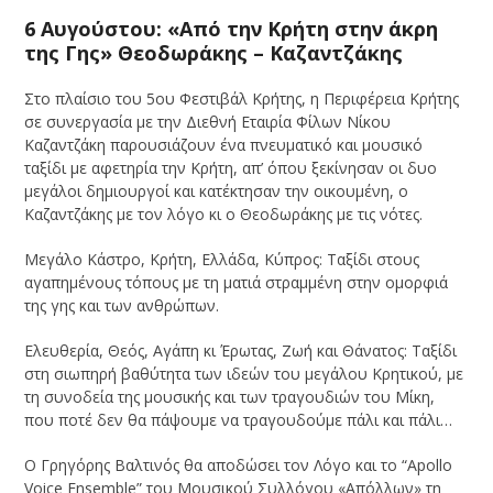
6 Αυγούστου: «Από την Κρήτη στην άκρη
της Γης» Θεοδωράκης – Καζαντζάκης
Στο πλαίσιο του 5ου Φεστιβάλ Κρήτης, η Περιφέρεια Κρήτης
σε συνεργασία με την Διεθνή Εταιρία Φίλων Νίκου
Καζαντζάκη παρουσιάζουν ένα πνευματικό και μουσικό
ταξίδι με αφετηρία την Κρήτη, απ’ όπου ξεκίνησαν οι δυο
μεγάλοι δημιουργοί και κατέκτησαν την οικουμένη, ο
Καζαντζάκης με τον λόγο κι ο Θεοδωράκης με τις νότες.
Μεγάλο Κάστρο, Κρήτη, Ελλάδα, Κύπρος: Ταξίδι στους
αγαπημένους τόπους με τη ματιά στραμμένη στην ομορφιά
της γης και των ανθρώπων.
Ελευθερία, Θεός, Αγάπη κι Έρωτας, Ζωή και Θάνατος: Ταξίδι
στη σιωπηρή βαθύτητα των ιδεών του μεγάλου Κρητικού, με
τη συνοδεία της μουσικής και των τραγουδιών του Μίκη,
που ποτέ δεν θα πάψουμε να τραγουδούμε πάλι και πάλι…
Ο Γρηγόρης Βαλτινός θα αποδώσει τον Λόγο και το “Apollo
Voice Ensemble” του Μουσικού Συλλόγου «Απόλλων» τη