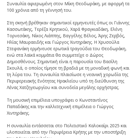
Συναυλία αφιερωμένη στον Μίκη Θεοδωράκη, με αφορμή τα
100 χρόνια από τη γέννησή του.
Στη σκηνή βρέθηκαν σημαντικοί ερμηνευτές όπως οι Γιάννης
Κασσωτάκης, Τερέζα Κρητικού, Χαρά Φραγκιαδάκη, Ελένη
Τορνεσάκη, Νίκος Λιάππης, Βαγγέλης Βέλος, Άρης Ζερβός,
Ηλίας Μαυραειδής και Γιώργος Χιντηράκης. Η Χρυσούλα
Στεφανάκη ερμήνευσε ερωτικά τραγούδια του Θεοδωράκη,
ενώ στα λαϊκά κομμάτια θα συμμετείχε ο Δώρος
Δημοσθένους. Σημαντική είναι η παρουσία του Βασίλη
Σκουλά, ο οποίος τίμησε τη βραδιά με τη μοναδική φωνή και
τη λύρα του. Τη συναυλία πλαισίωσε η νεανική χορωδία της
Περιφερειακής Ενότητας Ηρακλείου υπό τη διεύθυνση της
Λένας Χατζηγεωργίου και συνοδεία μεγάλης ορχήστρας.
Τη μουσική επιμέλεια υπογράφει ο Κωνσταντίνος
Παπαδάκης και την καλλιτεχνική επιμέλεια ο Γιώργος
Χιντηράκης.
Η συναυλία εντάσσεται στο Πολιτιστικό Καλοκαίρι 2025 και
υλοποιείται από την Περιφέρεια Κρήτης με την υποστήριξη