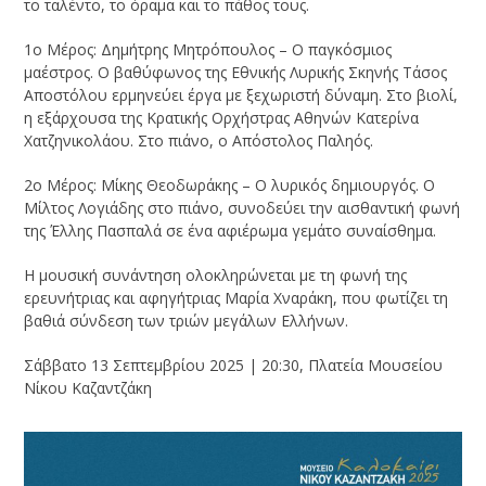
το ταλέντο, το όραμα και το πάθος τους.
1ο Μέρος: Δημήτρης Μητρόπουλος – Ο παγκόσμιος
μαέστρος. Ο βαθύφωνος της Εθνικής Λυρικής Σκηνής Τάσος
Αποστόλου ερμηνεύει έργα με ξεχωριστή δύναμη. Στο βιολί,
η εξάρχουσα της Κρατικής Ορχήστρας Αθηνών Κατερίνα
Χατζηνικολάου. Στο πιάνο, ο Απόστολος Παληός.
2ο Μέρος: Μίκης Θεοδωράκης – Ο λυρικός δημιουργός. Ο
Μίλτος Λογιάδης στο πιάνο, συνοδεύει την αισθαντική φωνή
της Έλλης Πασπαλά σε ένα αφιέρωμα γεμάτο συναίσθημα.
Η μουσική συνάντηση ολοκληρώνεται με τη φωνή της
ερευνήτριας και αφηγήτριας Μαρία Χναράκη, που φωτίζει τη
βαθιά σύνδεση των τριών μεγάλων Ελλήνων.
Σάββατο 13 Σεπτεμβρίου 2025 | 20:30, Πλατεία Μουσείου
Νίκου Καζαντζάκη