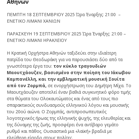
Αθηνών
ΠΕΜΠΤΗ 18 ΣΕΠΤΕΜΒΡΙΟΥ 2025 Ώρα Έναρξης: 21:00 –
ΕΝΕΤΙΚΟ ΛΙΜΑΝΙ ΧΑΝΙΩΝ
ΠΑΡΑΣΚΕΥΗ 19 ΣΕΠΤΕΜΒΡΙΟΥ 2025 Ώρα Έναρξης: 21:00 –
ΕΝΕΤΙΚΟ ΛΙΜΑΝΙ ΗΡΑΚΛΕΙΟΥ
Η Κρατική Ορχήστρα Αθηνών ταξιδεύει στην ιδιαίτερη
πατρίδα του Θεοδωράκη για να παρουσιάσει δύο από τα
γνωστότερα έργα του:
τον κύκλο τραγουδιών
Μαουτχάουζεν, βασισμένο στην ποίηση του Ιάκωβου
Καμπανέλλη, και την εμβληματική μουσική Σουίτα
από τον Ζορμπά,
σε ενορχήστρωση του Δημήτρη Μίχα. Το
Μαουτχάουζεν αποτελεί έναν βαθιά συγκινητικό φόρο τιμής
στα θύματα του Ολοκαυτώματος και ένας από τους πιο
σπαρακτικούς συνδυασμούς ελληνικού λόγου και μουσικής
του 20ού αιώνα. Ο Ζορμπάς, αντιπροσωπευτικός
λογοτεχνικός ήρωας της ελληνικής ψυχής, της ελευθερίας και
της δύναμης της ζωής, προσφέρει ένα αντίβαρο γεμάτο
ρυθμό και πάθος. Ουσιαστικά μια «λαϊκή» βραδιά με
ελεύθερη είσοδο στους πολίτες.