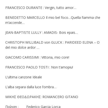
FRANCESCO DURANTE : Vergin, tutto amor…
BENEDETTO MARCELLO Il mio bel foco…Quella fiamma che
m’accende…
JEAN-BAPTISTE LULLY : AMADIS- Bois epais…
CHRISTOPH WILLIBALD von GLUCK : PARIDEED ELENA – O
del mio dolce ardor …
GIACOMO CARISSIMI : Vittoria, mio core!
FRANCESCO PAOLO TOSTI : Non t’amopiu!
L’ultima canzone Ideale
L’alba separa dalla luce l’ombra…
ΜΙΚΗΣ ΘΕΟΔΩΡΑΚΗΣ: ROMANCERO GITANO
Ποίηση : Federico Garcia Lorca