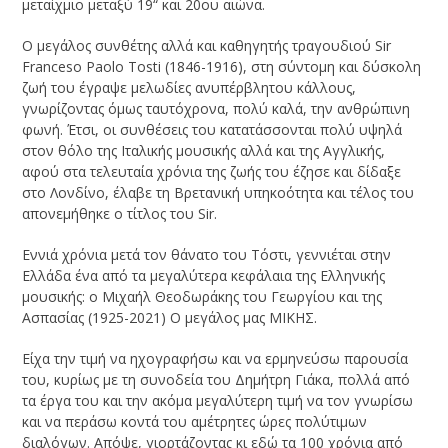
μεταίχμιο μεταξύ 19“ και 20ου αιώνα.
Ο μεγάλος συνθέτης αλλά και καθηγητής τραγουδιού Sir
Franceso Paolo Tosti (1846-1916), στη σύντομη και δύσκολη
ζωή του έγραψε μελωδίες ανυπέρβλητου κάλλους,
γνωρίζοντας όμως ταυτόχρονα, πολύ καλά, την ανθρώπινη
φωνή. Έτσι, οι συνθέσεις του κατατάσσονται πολύ υψηλά
στον θόλο της Ιταλικής μουσικής αλλά και της Αγγλικής,
αφού στα τελευταία χρόνια της ζωής του έζησε και δίδαξε
στο Λονδίνο, έλαβε τη Βρετανική υπηκοότητα και τέλος του
απονεμήθηκε ο τίτλος του Sir.
Εννιά χρόνια μετά τον θάνατο του Τόστι, γεννιέται στην
Ελλάδα ένα από τα μεγαλύτερα κεφάλαια της Ελληνικής
μουσικής: ο Μιχαήλ Θεοδωράκης του Γεωργίου και της
Ασπασίας (1925-2021) Ο μεγάλος μας ΜΙΚΗΣ.
Είχα την τιμή να ηχογραφήσω και να ερμηνεύσω παρουσία
του, κυρίως με τη συνοδεία του Δημήτρη Γιάκα, πολλά από
τα έργα του και την ακόμα μεγαλύτερη τιμή να τον γνωρίσω
και να περάσω κοντά του αμέτρητες ώρες πολύτιμων
διαλόγων. Απόψε, γιορτάζοντας κι εδώ τα 100 χρόνια από