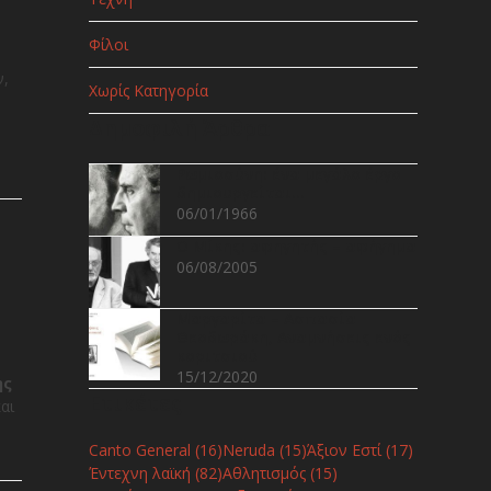
Φίλοι
ν,
Χωρίς Κατηγορία
Δημοφιλή Άρθρα
Ρωμιοσύνη: ένα μεγάλο έργο
δημιουργείται…
06/01/1966
Ο Mίκης: αφηγητής – αφήγημα
06/08/2005
Μαργαρίτα – Ασπασία
Θεοδωράκη, Αναμνήσεις ενός
κοριτσιού
15/12/2020
ης
Ετικέτες
αι
Canto General
(16)
Neruda
(15)
Άξιον Εστί
(17)
Έντεχνη λαϊκή
(82)
Αθλητισμός
(15)