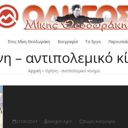
+
Έτος Μίκη Θεοδωράκη
Βιογραφία
Τα Έργα
Παρουσιάσ
νη – αντιπολεμικό κ
Αρχική
»
Ειρήνη - αντιπολεμικό κίνημα
Παγκόσμια Ημέρα Μουσικής
2024… με το τραγούδι της
Ειρήνης
21/06/2024
Giorgos Agor.
Χωρίς Κατηγορία