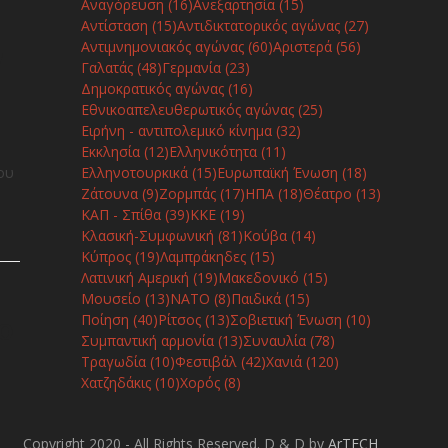
Αναγόρευση
(16)
Ανεξαρτησία
(15)
Αντίσταση
(15)
Αντιδικτατορικός αγώνας
(27)
Αντιμνημονιακός αγώνας
(60)
Αριστερά
(56)
ν
Γαλατάς
(48)
Γερμανία
(23)
Δημοκρατικός αγώνας
(16)
Εθνικοαπελευθερωτικός αγώνας
(25)
Ειρήνη - αντιπολεμικό κίνημα
(32)
Εκκλησία
(12)
Ελληνικότητα
(11)
ου
Ελληνοτουρκικά
(15)
Ευρωπαϊκή Ένωση
(18)
Ζάτουνα
(9)
Ζορμπάς
(17)
ΗΠΑ
(18)
Θέατρο
(13)
ΚΑΠ - Σπίθα
(39)
ΚΚΕ
(19)
Κλασική-Συμφωνική
(81)
Κούβα
(14)
Κύπρος
(19)
Λαμπράκηδες
(15)
Λατινική Αμερική
(19)
Μακεδονικό
(15)
Μουσείο
(13)
ΝΑΤΟ
(8)
Παιδικά
(15)
ο
Ποίηση
(40)
Ρίτσος
(13)
Σοβιετική Ένωση
(10)
Συμπαντική αρμονία
(13)
Συναυλία
(78)
Τραγωδία
(10)
Φεστιβάλ
(42)
Χανιά
(120)
Χατζηδάκις
(10)
Χορός
(8)
Copyright 2020 - All Rights Reserved. D & D by
ArTECH