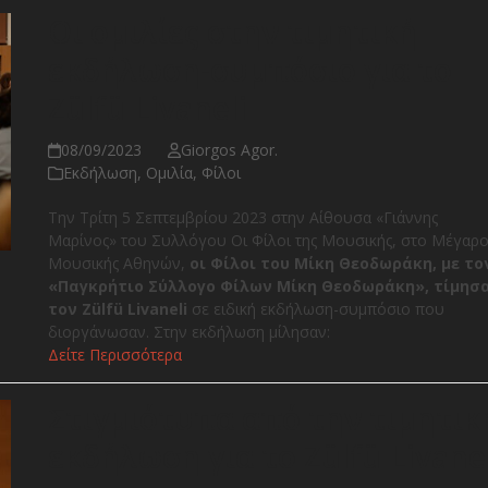
Οι ομιλίες στην τιμητική
εκδήλωση-συμπόσιο για το
Zülfü Livaneli
08/09/2023
Giorgos Agor.
Εκδήλωση
,
Ομιλία
,
Φίλοι
Την Τρίτη 5 Σεπτεμβρίου 2023 στην Αίθουσα «Γιάννης
Μαρίνος» του Συλλόγου Οι Φίλοι της Μουσικής, στο Μέγαρ
Μουσικής Αθηνών,
οι Φίλοι του Μίκη Θεοδωράκη, με το
«Παγκρήτιο Σύλλογο Φίλων Μίκη Θεοδωράκη», τίμησ
τον Zülfü Livaneli
σε ειδική εκδήλωση-συμπόσιο που
διοργάνωσαν. Στην εκδήλωση μίλησαν:
Δείτε Περισσότερα
Στιγμιότυπα από την τιμητικ
εκδήλωση για το Zülfü Livanel