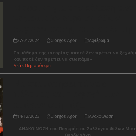
Μουσική για την κόλαση των
ναζιστικών στρατοπέδων
συγκέντρωσης και εκτέλεσης
27/01/2024
Giorgos Agor.
Αφιέρωμα
Το μάθημα της ιστορίας: «ποτέ δεν πρέπει να ξεχνάμ
και ποτέ δεν πρέπει να σιωπάμε»
Δείτε Περισσότερα
Να σταματήσει τώρα ο
πόλεμος και η σφαγή των
αμάχων στη Γάζα
14/12/2023
Giorgos Agor.
Ανακοίνωση
ΑΝΑΚΟΙΝΩΣΗ του Παγκρήτιου Συλλόγου Φίλων Μίκ
Θεοδωράκη