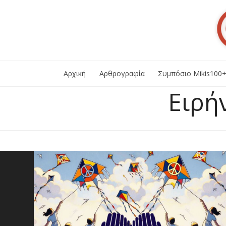
Skip
to
content
Αρχική
Αρθρογραφία
Συμπόσιο Mikis100
Ειρή