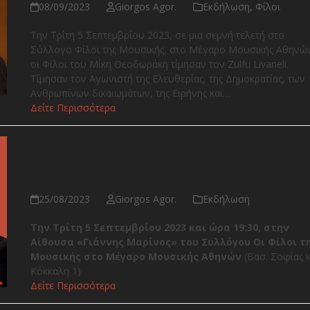
08/09/2023
Giorgos Agor.
Εκδήλωση
,
Φίλοι
Την Τρίτη 5 Σεπτεμβρίου 2023, σε μια σεμνή τελετή στο
Σύλλογο Φίλοι της Μουσικής, στο Μέγαρο Μουσικής Αθηνώ
οι Φίλοι του Μίκη Θεοδωράκη τίμησαν τον Zülfü Livaneli.
Τίμησαν τον Αγωνιστή της Ελευθερίας, της Δημοκρατίας, των
Ανθρωπίνων δικαιωμάτων, της Ειρήνης και…
Δείτε Περισσότερα
Τιμούμε τον φίλο μας Zülfü
Livaneli
25/08/2023
Giorgos Agor.
Εκδήλωση
Την Τρίτη 5 Σεπτεμβρίου 2023 και ώρα 19:30, στην
Αίθουσα «Γιάννης Μαρίνος» του Συλλόγου Οι Φίλοι τ
Μουσικής στο Μέγαρο Μουσικής Αθηνών
(Βασ. Σοφίας κ
Κόκκαλη 1)
Δείτε Περισσότερα