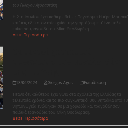
του Γιώργου Αγοραστάκη
Η 21η Ιουνίου έχει καθιερωθεί ως Παγκόσμια Ημέρα Μουσικ
και ‘μεις εδώ στον mikisguide την γιορτάζουμε μ’ ένα πολύ
επίκαιρο τραγούδι του Μίκη Θεοδωράκη.
Δείτε Περισσότερα
Οι μικροί χαρταετοί
συναντούν τον μεγάλο Μίκη
της Ειρήνης
18/06/2024
Giorgos Agor.
Εκπαίδευση
Ήτανε ότι καλύτερο έχει γίνει στα σχολεία της Ελλάδας τα
τελευταία χρόνια και το πιο συγκινητικό. 300 νηπιάκια από 13
νηπιαγωγεία ενώθηκαν σε μια χορωδία και τραγούδησαν
παιδικά τραγούδια του Μίκη Θεοδωράκη.
Δείτε Περισσότερα