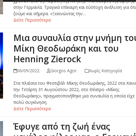
χρόνων από την ίδρυση της κίνησης «Πολιτισμός της ειρήνης
στην Γερμανία. Τραγικά επίκαιρη και εύστοχη ανάλυση για ότι
ζούμε και σήμερα. «Ξεκινώντας την…
Δείτε Περισσότερα
Μια συναυλία στην μνήμη το
Μίκη Θεοδωράκη και του
Henning Zierock
06/09/2022
Giorgos Agor.
Χωρίς Κατηγορία
Στα πλαίσια του Φεστιβάλ Μίκης Θεοδωράκης, 2022 στα Χανι
την Τετάρτη 31 Αυγούστου 2022, στο Θέατρο «Μίκης
Θεοδωράκης», πραγματοποιήθηκε μια συναυλία η οποία είχε
πολύ συγκίνηση.
Δείτε Περισσότερα
Έφυγε από τη ζωή ένας