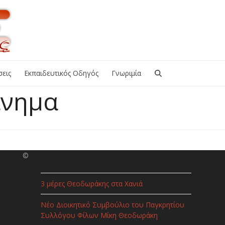
εις
Εκπαιδευτικός Οδηγός
Γνωριμία
ίνημα
Πρόσφατα Άρθρα
©
3 μέρες Θεοδωράκης στα Χανιά
Νέο Διοικητικό Συμβούλιο του Παγκρητίου
Συλλόγου Φίλων Μίκη Θεοδωράκη