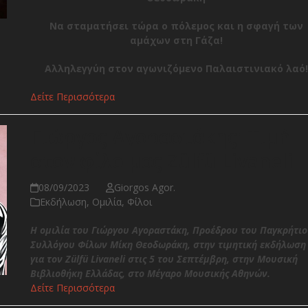
Να σταματήσει τώρα ο πόλεμος και η σφαγή των
αμάχων στη Γάζα!
Αλληλεγγύη στον αγωνιζόμενο Παλαιστινιακό λαό!
Δείτε Περισσότερα
Γιώργος Αγοραστάκης: Τιμή
στον φίλο μας Zülfü Livaneli
08/09/2023
Giorgos Agor.
Εκδήλωση
,
Ομιλία
,
Φίλοι
Η ομιλία του Γιώργου Αγοραστάκη, Προέδρου του Παγκρήτι
Συλλόγου Φίλων Μίκη Θεοδωράκη, στην τιμητική εκδήλωση
για τον Zülfü Livaneli στις 5 του Σεπτέμβρη, στην Μουσική
Βιβλιοθήκη Ελλάδας, στο Μέγαρο Μουσικής Αθηνών.
Δείτε Περισσότερα