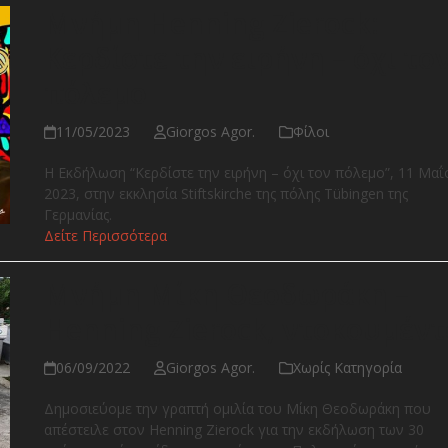
Μνήμη Henning Zierock:
Κερδίστε την ειρήνη – όχι το
πόλεμο
11/05/2023
Giorgos Agor.
Φίλοι
H Εκδήλωση “Κερδίστε την ειρήνη – όχι τον πόλεμο”, 11 Μαΐ
2023, στην εκκλησία Stiftskirche της πόλης Tübingen της
Γερμανίας.
Δείτε Περισσότερα
Μνήμη Μίκη Θεοδωράκη –
Henning Zierock, ντοκουμέντ
06/09/2022
Giorgos Agor.
Χωρίς Κατηγορία
Δημοσιεύομε την γραπτή ομιλία του Μίκη Θεοδωράκη που
απέστειλε στον Henning Zierock για την εκδήλωση των 30