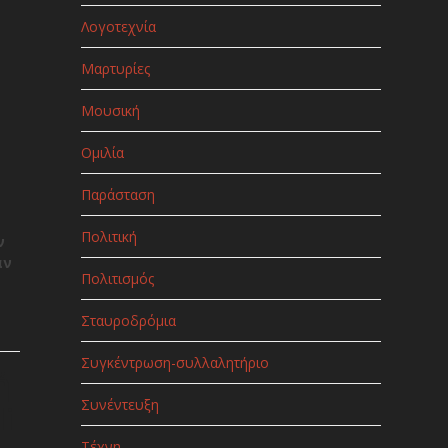
Λογοτεχνία
Μαρτυρίες
Μουσική
Ομιλία
Παράσταση
ο
Πολιτική
ν
αν
Πολιτισμός
Σταυροδρόμια
Συγκέντρωση-συλλαλητήριο
ή
Συνέντευξη
i
Τέχνη