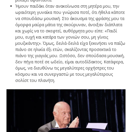
Ήμουν παιδάκι όταν ανακοίνωσα στη μητέρα μου, την
ωραιότερη γυναίκα που γνώρισα ποτέ, ότι ήθελα κάποτε
να σπουδάσω μουσική. Στο άκουσμα της φράσης μου τα
όμορφα μαύρα μάτια της σκούρυναν, άνοιξαν διάπλατα
και χωρίς να το σκεφτεί, αυθόρμητα μου είπε: «Παιδί
μου, ευχή και κατάρα των γονιών σου, μη γίνεις
μουζικάντης». Όμως, δειλά-δειλά είχα ξεκινήσει να παίζω
πιάνο σε ηλικία έξι ετών, σκαλίζοντας προσεκτικά το
πιάνο της γιαγιάς μου. Ωστόσο, δεν σπούδασα μουσική,
δεν πήγα ποτέ σε ωδείο, είμαι αυτοδίδακτος. Κατάφερα,
όμως, να διευθύνω τις μεγαλύτερες ορχήστρες του
κόσμου και να συνεργαστώ με τους μεγαλύτερους
σολίστ του πλανήτη.