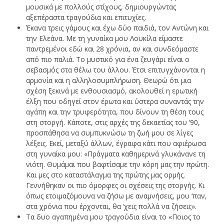
μουσικά με πολλούς στίχους, δημιουργώντας
αξεπέραστα τραγούδια και επιτυχίες.
Έκανα τρεις γάμους και έχω δύο παιδιά, τον Αντώνη και
την Ελεάνα. Με τη γυναίκα μου Λουκίλα είμαστε
παντρεμένοι εδώ και 28 χρόνια, αν και συνδεόμαστε
από πιο παλιά. Το μυστικό για ένα ζευγάρι είναι ο
σεβασμός στα θέλω του άλλου. Έτσι επιτυγχάνονται η
αρμονία και η αλληλοσυμπλήρωση. Θεωρώ ότι μια
σχέση ξεκινά με ενθουσιασμό, ακολουθεί η ερωτική
έλξη που οδηγεί στον έρωτα και ύστερα συναντάς την
αγάπη και την τρυφερότητα, που δίνουν τη θέση τους
στη στοργή. Κάποτε, στις αρχές της δεκαετίας του ’90,
προσπάθησα να συμπυκνώσω τη ζωή μου σε λίγες
λέξεις. Εκεί, μεταξύ άλλων, έγραφα κάτι που αφιέρωσα
στη γυναίκα μου: «Πράγματα καθημερινά γλυκάνανε τη
νιότη. Θυμάμαι που βαφτίσαμε την κόρη μας την πρώτη.
Και μες στο καταστάλαγμα της πρώτης μας ορμής.
Γεννήθηκαν οι πιο όμορφες οι σχέσεις της στοργής. Κι
όπως ετοιμαζόμουνα να ζήσω με αναμνήσεις, μου ‘παν,
στα χρόνια που έρχονται, θα ‘χεις πολλά να ζήσεις».
Τα δυο αγαπημένα μου τραγούδια είναι το «Ποιος το