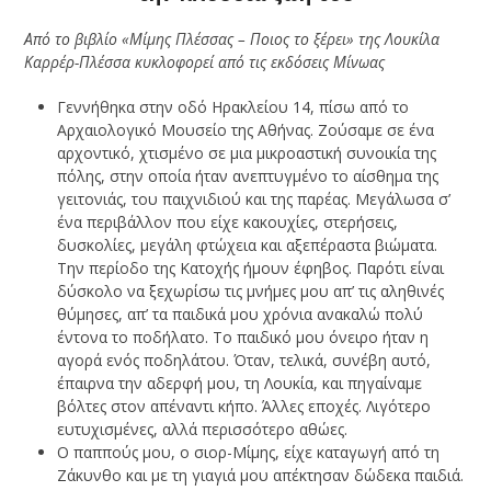
Από το βιβλίο «Μίμης Πλέσσας – Ποιος το ξέρει» της Λουκίλα
Καρρέρ-Πλέσσα κυκλοφορεί από τις εκδόσεις Μίνωας
Γεννήθηκα στην οδό Ηρακλείου 14, πίσω από το
Αρχαιολογικό Μουσείο της Αθήνας. Ζούσαμε σε ένα
αρχοντικό, χτισμένο σε μια μικροαστική συνοικία της
πόλης, στην οποία ήταν ανεπτυγμένο το αίσθημα της
γειτονιάς, του παιχνιδιού και της παρέας. Μεγάλωσα σ’
ένα περιβάλλον που είχε κακουχίες, στερήσεις,
δυσκολίες, μεγάλη φτώχεια και αξεπέραστα βιώματα.
Την περίοδο της Κατοχής ήμουν έφηβος. Παρότι είναι
δύσκολο να ξεχωρίσω τις μνήμες μου απ’ τις αληθινές
θύμησες, απ’ τα παιδικά μου χρόνια ανακαλώ πολύ
έντονα το ποδήλατο. Το παιδικό μου όνειρο ήταν η
αγορά ενός ποδηλάτου. Όταν, τελικά, συνέβη αυτό,
έπαιρνα την αδερφή μου, τη Λουκία, και πηγαίναμε
βόλτες στον απέναντι κήπο. Άλλες εποχές. Λιγότερο
ευτυχισμένες, αλλά περισσότερο αθώες.
Ο παππούς μου, ο σιορ-Μίμης, είχε καταγωγή από τη
Ζάκυνθο και με τη γιαγιά μου απέκτησαν δώδεκα παιδιά.