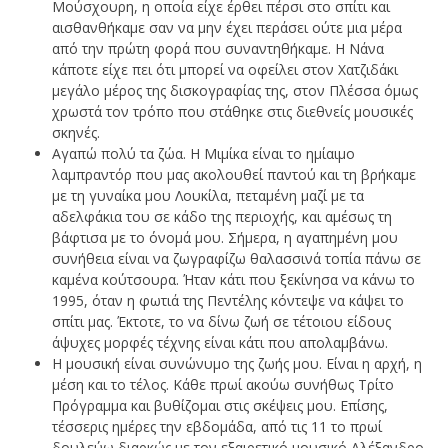
Μούσχουρη, η οποία είχε έρθει πέρσι στο σπίτι και
αισθανθήκαμε σαν να μην έχει περάσει ούτε μια μέρα
από την πρώτη φορά που συναντηθήκαμε. Η Νάνα
κάποτε είχε πει ότι μπορεί να οφείλει στον Χατζιδάκι
μεγάλο μέρος της δισκογραφίας της, στον Πλέσσα όμως
χρωστά τον τρόπο που στάθηκε στις διεθνείς μουσικές
σκηνές.
Αγαπώ πολύ τα ζώα. Η Μιμίκα είναι το ημίαιμο
λαμπραντόρ που μας ακολουθεί παντού και τη βρήκαμε
με τη γυναίκα μου Λουκίλα, πεταμένη μαζί με τα
αδελφάκια του σε κάδο της περιοχής, και αμέσως τη
βάφτισα με το όνομά μου. Σήμερα, η αγαπημένη μου
συνήθεια είναι να ζωγραφίζω θαλασσινά τοπία πάνω σε
καμένα κούτσουρα. Ήταν κάτι που ξεκίνησα να κάνω το
1995, όταν η φωτιά της Πεντέλης κόντεψε να κάψει το
σπίτι μας. Έκτοτε, το να δίνω ζωή σε τέτοιου είδους
άψυχες μορφές τέχνης είναι κάτι που απολαμβάνω.
Η μουσική είναι συνώνυμο της ζωής μου. Είναι η αρχή, η
μέση και το τέλος. Κάθε πρωί ακούω συνήθως Τρίτο
Πρόγραμμα και βυθίζομαι στις σκέψεις μου. Επίσης,
τέσσερις ημέρες την εβδομάδα, από τις 11 το πρωί
δουλεύω διαρκώς με τον εξαιρετικό μουσικό Αλέξανδρο