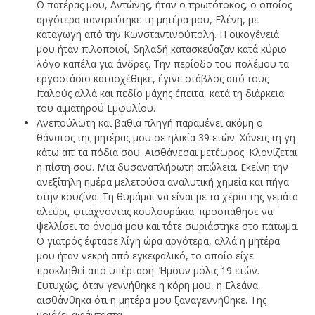
Ο πατέρας μου, Αντώνης, ήταν ο πρωτότοκος, ο οποίος
αργότερα παντρεύτηκε τη μητέρα μου, Ελένη, με
καταγωγή από την Κωνσταντινούπολη. Η οικογένειά
μου ήταν πιλοποιοί, δηλαδή κατασκεύαζαν κατά κύριο
λόγο καπέλα για άνδρες. Την περίοδο του πολέμου τα
εργοστάσιο κατασχέθηκε, έγινε στάβλος από τους
Ιταλούς αλλά και πεδίο μάχης έπειτα, κατά τη διάρκεια
του αιματηρού Εμφυλίου.
Ανεπούλωτη και βαθιά πληγή παραμένει ακόμη ο
θάνατος της μητέρας μου σε ηλικία 39 ετών. Χάνεις τη γη
κάτω απ’ τα πόδια σου. Αισθάνεσαι μετέωρος. Κλονίζεται
η πίστη σου. Μια δυσαναπλήρωτη απώλεια. Εκείνη την
ανεξίτηλη ημέρα μελετούσα αναλυτική χημεία και πήγα
στην κουζίνα. Τη θυμάμαι να είναι με τα χέρια της γεμάτα
αλεύρι, φτιάχνοντας κουλουράκια: προσπάθησε να
ψελλίσει το όνομά μου και τότε σωριάστηκε στο πάτωμα.
Ο γιατρός έφτασε λίγη ώρα αργότερα, αλλά η μητέρα
μου ήταν νεκρή από εγκεφαλικό, το οποίο είχε
προκληθεί από υπέρταση. Ήμουν μόλις 19 ετών.
Ευτυχώς, όταν γεννήθηκε η κόρη μου, η Ελεάνα,
αισθάνθηκα ότι η μητέρα μου ξαναγεννήθηκε. Της
μοιάζει αφάνταστα.