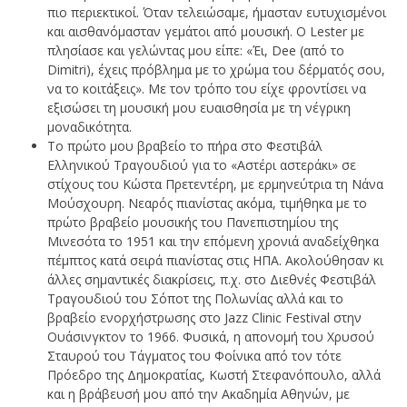
πιο περιεκτικοί. Όταν τελειώσαμε, ήμασταν ευτυχισμένοι
και αισθανόμασταν γεμάτοι από μουσική. Ο Lester με
πλησίασε και γελώντας μου είπε: «Έι, Dee (από το
Dimitri), έχεις πρόβλημα με το χρώμα του δέρματός σου,
να το κοιτάξεις». Με τον τρόπο του είχε φροντίσει να
εξισώσει τη μουσική μου ευαισθησία με τη νέγρικη
μοναδικότητα.
Το πρώτο μου βραβείο το πήρα στο Φεστιβάλ
Ελληνικού Τραγουδιού για το «Αστέρι αστεράκι» σε
στίχους του Κώστα Πρετεντέρη, με ερμηνεύτρια τη Νάνα
Μούσχουρη. Νεαρός πιανίστας ακόμα, τιμήθηκα με το
πρώτο βραβείο μουσικής του Πανεπιστημίου της
Mινεσότα το 1951 και την επόμενη χρονιά αναδείχθηκα
πέμπτος κατά σειρά πιανίστας στις ΗΠΑ. Ακολούθησαν κι
άλλες σημαντικές διακρίσεις, π.χ. στο Διεθνές Φεστιβάλ
Τραγουδιού του Σόποτ της Πολωνίας αλλά και το
βραβείο ενορχήστρωσης στο Jazz Clinic Festival στην
Ουάσινγκτον το 1966. Φυσικά, η απονομή του Χρυσού
Σταυρού του Τάγματος του Φοίνικα από τον τότε
Πρόεδρο της Δημοκρατίας, Κωστή Στεφανόπουλο, αλλά
και η βράβευσή μου από την Ακαδημία Αθηνών, με