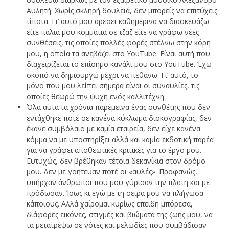
Αυλητή. Χωρίς σκληρή δουλειά, δεν μπορείς να επιτύχεις
τίποτα. Γι’ αυτό μου αρέσει καθημερινά να διασκευάζω
είτε παλιά μου κομμάτια σε τζαζ είτε να γράφω νέες
συνθέσεις, τις οποίες πολλές φορές στέλνω στην κόρη
μου, η οποία τα ανεβάζει στο YouTube. Είναι αυτή που
διαχειρίζεται το επίσημο κανάλι μου στο YouTube. Έχω
σκοπό να δημιουργώ μέχρι να πεθάνω. Γι’ αυτό, το
μόνο που μου λείπει σήμερα είναι οι συναυλίες, τις
οποίες θεωρώ την ψυχή ενός καλλιτέχνη.
Όλα αυτά τα χρόνια παρέμεινα ένας συνθέτης που δεν
εντάχθηκε ποτέ σε κανένα κύκλωμα δισκογραφίας, δεν
έκανε συμβόλαιο με καμία εταιρεία, δεν είχε κανένα
κόμμα να με υποστηρίξει αλλά και καμία εκδοτική παρέα
για να γράφει αποθεωτικές κριτικές για το έργο μου.
Ευτυχώς, δεν βρέθηκαν τέτοια δεκανίκια στον δρόμο
μου. Δεν με γοήτευαν ποτέ οι «αυλές». Προφανώς,
υπήρχαν άνθρωποι που μου γύρισαν την πλάτη και με
πρόδωσαν. Ίσως κι εγώ με τη σειρά μου να πλήγωσα
κάποιους. Αλλά χαίρομαι κυρίως επειδή μπόρεσα,
διάφορες εικόνες, στιγμές και βιώματα της ζωής μου, να
τα μετατρέψω σε νότες και μελωδίες που συμβάδισαν