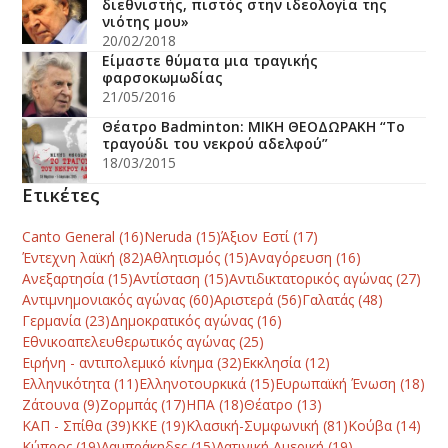
διεθνιστής, πιστός στην ιδεολογία της
νιότης μου»
20/02/2018
Είμαστε θύματα μια τραγικής
φαρσοκωμωδίας
21/05/2016
Θέατρο Badminton: ΜΙΚΗ ΘΕΟΔΩΡΑΚΗ “Το
τραγούδι του νεκρού αδελφού”
18/03/2015
Ετικέτες
Canto General
(16)
Neruda
(15)
Άξιον Εστί
(17)
Έντεχνη λαϊκή
(82)
Αθλητισμός
(15)
Αναγόρευση
(16)
Ανεξαρτησία
(15)
Αντίσταση
(15)
Αντιδικτατορικός αγώνας
(27)
Αντιμνημονιακός αγώνας
(60)
Αριστερά
(56)
Γαλατάς
(48)
Γερμανία
(23)
Δημοκρατικός αγώνας
(16)
Εθνικοαπελευθερωτικός αγώνας
(25)
Ειρήνη - αντιπολεμικό κίνημα
(32)
Εκκλησία
(12)
Ελληνικότητα
(11)
Ελληνοτουρκικά
(15)
Ευρωπαϊκή Ένωση
(18)
Ζάτουνα
(9)
Ζορμπάς
(17)
ΗΠΑ
(18)
Θέατρο
(13)
ΚΑΠ - Σπίθα
(39)
ΚΚΕ
(19)
Κλασική-Συμφωνική
(81)
Κούβα
(14)
Κύπρος
(19)
Λαμπράκηδες
(15)
Λατινική Αμερική
(19)