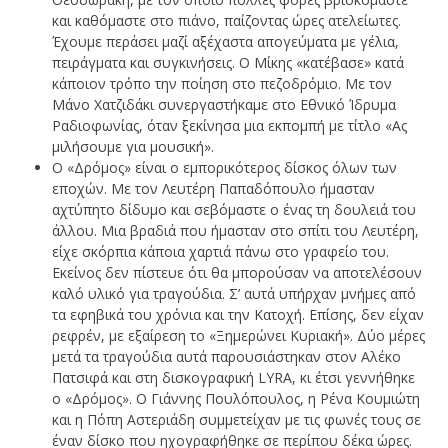
και καθόμαστε στο πιάνο, παίζοντας ώρες ατελείωτες.
Έχουμε περάσει μαζί αξέχαστα απογεύματα με γέλια,
πειράγματα και συγκινήσεις. Ο Μίκης «κατέβασε» κατά
κάποιον τρόπο την ποίηση στο πεζοδρόμιο. Με τον
Μάνο Χατζιδάκι συνεργαστήκαμε στο Εθνικό Ίδρυμα
Ραδιοφωνίας, όταν ξεκίνησα μια εκπομπή με τίτλο «Ας
μιλήσουμε για μουσική».
Ο «Δρόμος» είναι ο εμπορικότερος δίσκος όλων των
εποχών. Με τον Λευτέρη Παπαδόπουλο ήμασταν
αχτύπητο δίδυμο και σεβόμαστε ο ένας τη δουλειά του
άλλου. Μια βραδιά που ήμασταν στο σπίτι του Λευτέρη,
είχε σκόρπια κάποια χαρτιά πάνω στο γραφείο του.
Εκείνος δεν πίστευε ότι θα μπορούσαν να αποτελέσουν
καλό υλικό για τραγούδια. Σ’ αυτά υπήρχαν μνήμες από
τα εφηβικά του χρόνια και την Κατοχή. Επίσης, δεν είχαν
ρεφρέν, με εξαίρεση το «Ξημερώνει Κυριακή». Δύο μέρες
μετά τα τραγούδια αυτά παρουσιάστηκαν στον Αλέκο
Πατσιφά και στη δισκογραφική LYRA, κι έτσι γεννήθηκε
ο «Δρόμος». Ο Γιάννης Πουλόπουλος, η Ρένα Κουμιώτη
και η Πόπη Αστεριάδη συμμετείχαν με τις φωνές τους σε
έναν δίσκο που ηχογραφήθηκε σε περίπου δέκα ώρες.