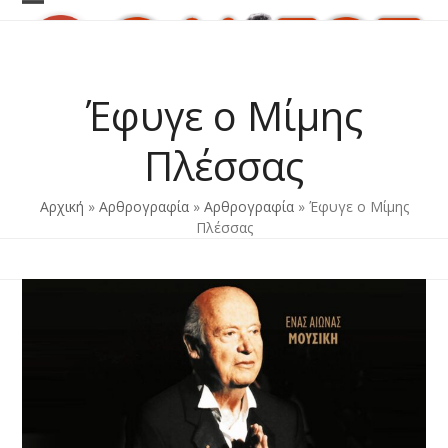
Skip
Open
Close
to
content
mobile
mobile
menu
menu
Έφυγε ο Μίμης
Πλέσσας
Αρχική
»
Αρθρογραφία
»
Αρθρογραφία
»
Έφυγε ο Μίμης
Πλέσσας