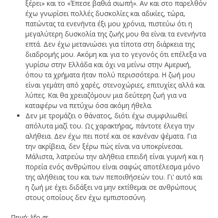
ξέρει» και το «Έπεσε βαθιά σιωπή». Αν και στο παρελθόν
έχω γνωρίσει πολλές δυσκολίες και αδικίες, τώρα,
πατώντας τα ενενήντα έξι μου χρόνια, πιστεύω ότι η
μεγαλύτερη δυσκολία της ζωής μου θα είναι τα ενενήντα
επτά. Δεν έχω μετανιώσει για τίποτα στη διάρκεια της
διαδρομής μου. Ακόμη και για το γεγονός ότι επέλεξα να
γυρίσω στην Ελλάδα και όχι να μείνω στην Αμερική,
όπου τα χρήματα ήταν πολύ περισσότερα. Η ζωή μου
είναι γεμάτη από χαρές, στενοχώριες, επιτυχίες αλλά και
λύπες. Και θα χρειαζόμουν μια δεύτερη ζωή για να
καταφέρω να πετύχω όσα ακόμη ήθελα.
Δεν με τρομάζει ο θάνατος, διότι έχω συμφιλιωθεί
απόλυτα μαζί του. Ως χαρακτήρας, πάντοτε έλεγα την
αλήθεια. Δεν έχω πει ποτέ και σε κανέναν ψέματα. Για
την ακρίβεια, δεν ξέρω πώς είναι να υποκρίνεσαι.
Μάλιστα, λατρεύω την αλήθεια επειδή είναι γυμνή και η
πορεία ενός ανθρώπου είναι σαφώς αποτέλεσμα μόνο
της αλήθειας του και των πεποιθήσεών του. Γι’ αυτό και
η ζωή με έχει διδάξει να μην εκτίθεμαι σε ανθρώπους
στους οποίους δεν έχω εμπιστοσύνη.
Πηγή: lifo.gr