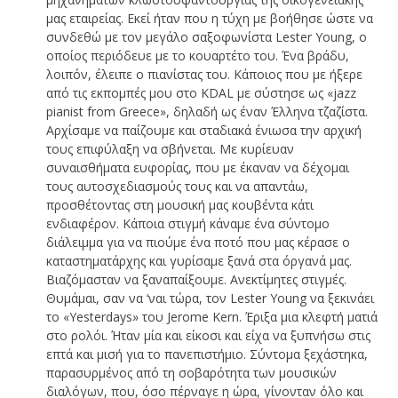
μας εταιρείας. Εκεί ήταν που η τύχη με βοήθησε ώστε να
συνδεθώ με τον μεγάλο σαξοφωνίστα Lester Young, ο
οποίος περιόδευε με το κουαρτέτο του. Ένα βράδυ,
λοιπόν, έλειπε ο πιανίστας του. Κάποιος που με ήξερε
από τις εκπομπές μου στο KDAL με σύστησε ως «jazz
pianist from Greece», δηλαδή ως έναν Έλληνα τζαζίστα.
Αρχίσαμε να παίζουμε και σταδιακά ένιωσα την αρχική
τους επιφύλαξη να σβήνεται. Με κυρίευαν
συναισθήματα ευφορίας, που με έκαναν να δέχομαι
τους αυτοσχεδιασμούς τους και να απαντάω,
προσθέτοντας στη μουσική μας κουβέντα κάτι
ενδιαφέρον. Κάποια στιγμή κάναμε ένα σύντομο
διάλειμμα για να πιούμε ένα ποτό που μας κέρασε ο
καταστηματάρχης και γυρίσαμε ξανά στα όργανά μας.
Βιαζόμασταν να ξαναπαίξουμε. Ανεκτίμητες στιγμές.
Θυμάμαι, σαν να ‘ναι τώρα, τον Lester Young να ξεκινάει
το «Yesterdays» του Jerome Kern. Έριξα μια κλεφτή ματιά
στο ρολόι. Ήταν μία και είκοσι και είχα να ξυπνήσω στις
επτά και μισή για το πανεπιστήμιο. Σύντομα ξεχάστηκα,
παρασυρμένος από τη σοβαρότητα των μουσικών
διαλόγων, που, όσο πέρναγε η ώρα, γίνονταν όλο και