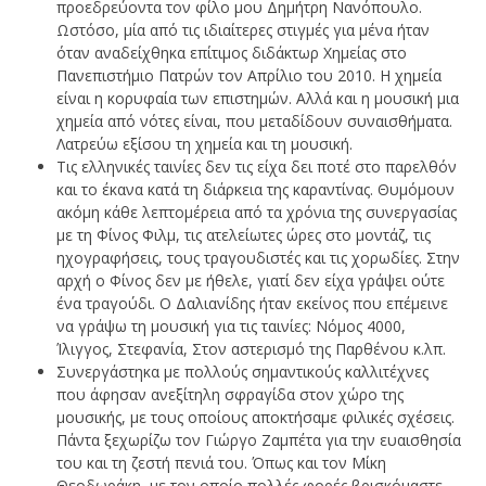
προεδρεύοντα τον φίλο μου Δημήτρη Νανόπουλο.
Ωστόσο, μία από τις ιδιαίτερες στιγμές για μένα ήταν
όταν αναδείχθηκα επίτιμος διδάκτωρ Χημείας στο
Πανεπιστήμιο Πατρών τον Απρίλιο του 2010. Η χημεία
είναι η κορυφαία των επιστημών. Αλλά και η μουσική μια
χημεία από νότες είναι, που μεταδίδουν συναισθήματα.
Λατρεύω εξίσου τη χημεία και τη μουσική.
Τις ελληνικές ταινίες δεν τις είχα δει ποτέ στο παρελθόν
και το έκανα κατά τη διάρκεια της καραντίνας. Θυμόμουν
ακόμη κάθε λεπτομέρεια από τα χρόνια της συνεργασίας
με τη Φίνος Φιλμ, τις ατελείωτες ώρες στο μοντάζ, τις
ηχογραφήσεις, τους τραγουδιστές και τις χορωδίες. Στην
αρχή ο Φίνος δεν με ήθελε, γιατί δεν είχα γράψει ούτε
ένα τραγούδι. Ο Δαλιανίδης ήταν εκείνος που επέμεινε
να γράψω τη μουσική για τις ταινίες: Νόμος 4000,
Ίλιγγος, Στεφανία, Στον αστερισμό της Παρθένου κ.λπ.
Συνεργάστηκα με πολλούς σημαντικούς καλλιτέχνες
που άφησαν ανεξίτηλη σφραγίδα στον χώρο της
μουσικής, με τους οποίους αποκτήσαμε φιλικές σχέσεις.
Πάντα ξεχωρίζω τον Γιώργο Ζαμπέτα για την ευαισθησία
του και τη ζεστή πενιά του. Όπως και τον Μίκη
Θεοδωράκη, με τον οποίο πολλές φορές βρισκόμαστε