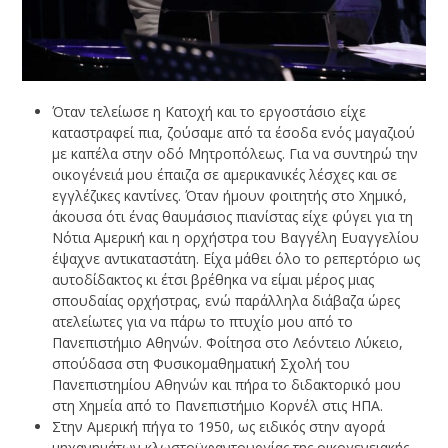
Όταν τελείωσε η Κατοχή και το εργοστάσιο είχε
καταστραφεί πια, ζούσαμε από τα έσοδα ενός μαγαζιού
με καπέλα στην οδό Μητροπόλεως. Για να συντηρώ την
οικογένειά μου έπαιζα σε αμερικανικές λέσχες και σε
εγγλέζικες καντίνες. Όταν ήμουν φοιτητής στο Χημικό,
άκουσα ότι ένας θαυμάσιος πιανίστας είχε φύγει για τη
Νότια Αμερική και η ορχήστρα του Βαγγέλη Ευαγγελίου
έψαχνε αντικαταστάτη. Είχα μάθει όλο το ρεπερτόριο ως
αυτοδίδακτος κι έτσι βρέθηκα να είμαι μέρος μιας
σπουδαίας ορχήστρας, ενώ παράλληλα διάβαζα ώρες
ατελείωτες για να πάρω το πτυχίο μου από το
Πανεπιστήμιο Αθηνών. Φοίτησα στο Λεόντειο Λύκειο,
σπούδασα στη Φυσικομαθηματική Σχολή του
Πανεπιστημίου Αθηνών και πήρα το διδακτορικό μου
στη Χημεία από το Πανεπιστήμιο Κορνέλ στις ΗΠΑ.
Στην Αμερική πήγα το 1950, ως ειδικός στην αγορά
μηχανημάτων κλωστοϋφαντουργίας της οικογενειακής