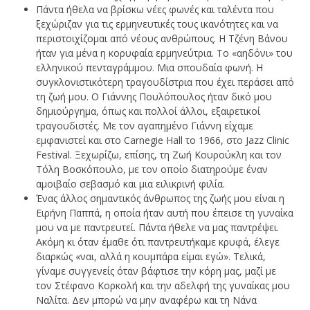
Πάντα ήθελα να βρίσκω νέες φωνές και ταλέντα που
ξεχώριζαν για τις ερμηνευτικές τους ικανότητες και να
περιστοιχίζομαι από νέους ανθρώπους. Η Τζένη Βάνου
ήταν για μένα η κορυφαία ερμηνεύτρια. Το «αηδόνι» του
ελληνικού πενταγράμμου. Μια σπουδαία φωνή. Η
συγκλονιστικότερη τραγουδίστρια που έχει περάσει από
τη ζωή μου. Ο Γιάννης Πουλόπουλος ήταν δικό μου
δημιούργημα, όπως και πολλοί άλλοι, εξαιρετικοί
τραγουδιστές. Με τον αγαπημένο Γιάννη είχαμε
εμφανιστεί και στο Carnegie Hall το 1966, στο Jazz Clinic
Festival. Ξεχωρίζω, επίσης, τη Ζωή Κουρούκλη και τον
Τόλη Βοσκόπουλο, με τον οποίο διατηρούμε έναν
αμοιβαίο σεβασμό και μια ειλικρινή φιλία.
Ένας άλλος σημαντικός άνθρωπος της ζωής μου είναι η
Ειρήνη Παππά, η οποία ήταν αυτή που έπεισε τη γυναίκα
μου να με παντρευτεί. Πάντα ήθελε να μας παντρέψει.
Ακόμη κι όταν έμαθε ότι παντρευτήκαμε κρυφά, έλεγε
διαρκώς «ναι, αλλά η κουμπάρα είμαι εγώ». Τελικά,
γίναμε συγγενείς όταν βάφτισε την κόρη μας, μαζί με
τον Στέφανο Κορκολή και την αδελφή της γυναίκας μου
Ναλίτα. Δεν μπορώ να μην αναφέρω και τη Νάνα