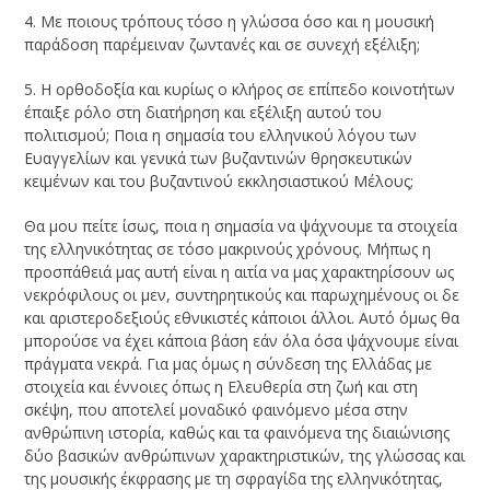
4. Με ποιους τρόπους τόσο η γλώσσα όσο και η μουσική
παράδοση παρέμειναν ζωντανές και σε συνεχή εξέλιξη;
5. Η ορθοδοξία και κυρίως ο κλήρος σε επίπεδο κοινοτήτων
έπαιξε ρόλο στη διατήρηση και εξέλιξη αυτού του
πολιτισμού; Ποια η σημασία του ελληνικού λόγου των
Ευαγγελίων και γενικά των βυζαντινών θρησκευτικών
κειμένων και του βυζαντινού εκκλησιαστικού Μέλους;
Θα μου πείτε ίσως, ποια η σημασία να ψάχνουμε τα στοιχεία
της ελληνικότητας σε τόσο μακρινούς χρόνους. Μήπως η
προσπάθειά μας αυτή είναι η αιτία να μας χαρακτηρίσουν ως
νεκρόφιλους οι μεν, συντηρητικούς και παρωχημένους οι δε
και αριστεροδεξιούς εθνικιστές κάποιοι άλλοι. Αυτό όμως θα
μπορούσε να έχει κάποια βάση εάν όλα όσα ψάχνουμε είναι
πράγματα νεκρά. Για μας όμως η σύνδεση της Ελλάδας με
στοιχεία και έννοιες όπως η Ελευθερία στη ζωή και στη
σκέψη, που αποτελεί μοναδικό φαινόμενο μέσα στην
ανθρώπινη ιστορία, καθώς και τα φαινόμενα της διαιώνισης
δύο βασικών ανθρώπινων χαρακτηριστικών, της γλώσσας και
της μουσικής έκφρασης με τη σφραγίδα της ελληνικότητας,