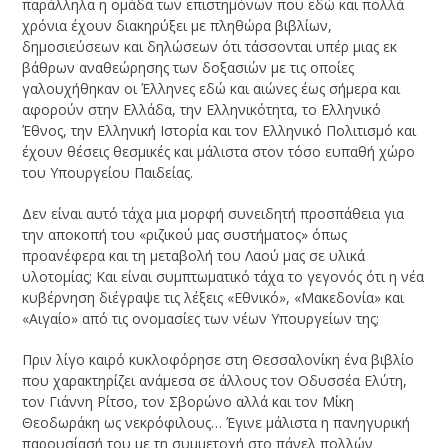
παράλληλα η ομάδα των επιστημόνων που εδώ και πολλά
χρόνια έχουν διακηρύξει με πληθώρα βιβλίων,
δημοσιεύσεων και δηλώσεων ότι τάσσονται υπέρ μιας εκ
βάθρων αναθεώρησης των δοξασιών με τις οποίες
γαλουχήθηκαν οι Έλληνες εδώ και αιώνες έως σήμερα και
αφορούν στην Ελλάδα, την Ελληνικότητα, το Ελληνικό
Έθνος, την Ελληνική Ιστορία και τον Ελληνικό Πολιτισμό και
έχουν θέσεις θεσμικές και μάλιστα στον τόσο ευπαθή χώρο
του Υπουργείου Παιδείας.
Δεν είναι αυτό τάχα μια μορφή συνειδητή προσπάθεια για
την αποκοπή του «ριζικού μας συστήματος» όπως
προανέφερα και τη μεταβολή του Λαού μας σε υλικά
υλοτομίας; Και είναι συμπτωματικό τάχα το γεγονός ότι η νέα
κυβέρνηση διέγραψε τις λέξεις «Εθνικό», «Μακεδονία» και
«Αιγαίο» από τις ονομασίες των νέων Υπουργείων της;
Πριν λίγο καιρό κυκλοφόρησε στη Θεσσαλονίκη ένα βιβλίο
που χαρακτηρίζει ανάμεσα σε άλλους τον Οδυσσέα Ελύτη,
τον Γιάννη Ρίτσο, τον Σβορώνο αλλά και τον Μίκη
Θεοδωράκη ως νεκρόφιλους… Έγινε μάλιστα η πανηγυρική
παρουσίασή του με τη συμμετοχή στο πάνελ πολλών