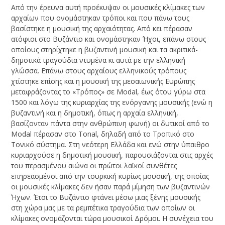
Από την έρευνα αυτή προέκυψαν οι μουσικές κλίμακες των
αρχαίων που ονομάστηκαν τρόποι και που πάνω τους
βασίστηκε η μουσική της αρχαιότητας. Από κει πέρασαν
ατόφιοι στο Βυζάντιο και ονομάστηκαν Ήχοι, επάνω στους
οποίους στηρίχτηκε η βυζαντινή μουσική και τα ακριτικά-
δημοτικά τραγούδια ντυμένα κι αυτά με την ελληνική
γλώσσα. Επάνω στους αρχαίους ελληνικούς τρόπους
χτίστηκε επίσης και η μουσική της μεσαιωνικής Ευρώπης
μεταφράζοντας το «Τρόπος» σε Modal, έως ότου γύρω στα
1500 και λόγω της κυριαρχίας της ενόργανης μουσικής (ενώ η
βυζαντινή και η δημοτική, όπως η αρχαία ελληνική,
βασίζονταν πάντα στην ανθρώπινη φωνή) οι δυτικοί από το
Modal πέρασαν στο Tonal, δηλαδή από το Τροπικό στο
Τονικό σύστημα. Στη νεότερη Ελλάδα και ενώ στην ύπαιθρο
κυριαρχούσε η δημοτική μουσική, παρουσιάζονται στις αρχές
του περασμένου αιώνα οι πρώτοι λαϊκοί συνθέτες
επηρεασμένοι από την τουρκική κυρίως μουσική, της οποίας
οι μουσικές κλίμακες δεν ήσαν παρά μίμηση των βυζαντινών
Ήχων. Έτσι το Βυζάντιο φτάνει μέσω μιας ξένης μουσικής
στη χώρα μας με τα ρεμπέτικα τραγούδια των οποίων οι
κλίμακες ονομάζονται τώρα μουσικοί Δρόμοι. Η συνέχεια του