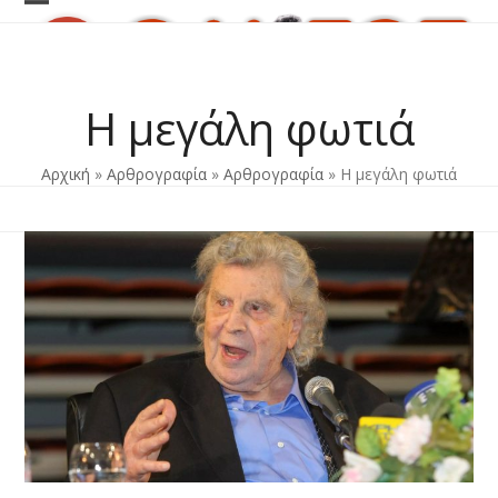
Skip
Open
Close
to
content
mobile
mobile
menu
menu
Η μεγάλη φωτιά
Αρχική
»
Αρθρογραφία
»
Αρθρογραφία
»
Η μεγάλη φωτιά