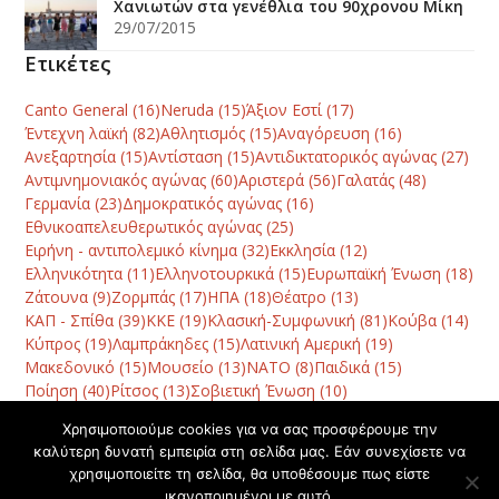
Χανιωτών στα γενέθλια του 90χρονου Mίκη
29/07/2015
Ετικέτες
Canto General
(16)
Neruda
(15)
Άξιον Εστί
(17)
Έντεχνη λαϊκή
(82)
Αθλητισμός
(15)
Αναγόρευση
(16)
Ανεξαρτησία
(15)
Αντίσταση
(15)
Αντιδικτατορικός αγώνας
(27)
Αντιμνημονιακός αγώνας
(60)
Αριστερά
(56)
Γαλατάς
(48)
Γερμανία
(23)
Δημοκρατικός αγώνας
(16)
Εθνικοαπελευθερωτικός αγώνας
(25)
Ειρήνη - αντιπολεμικό κίνημα
(32)
Εκκλησία
(12)
Ελληνικότητα
(11)
Ελληνοτουρκικά
(15)
Ευρωπαϊκή Ένωση
(18)
Ζάτουνα
(9)
Ζορμπάς
(17)
ΗΠΑ
(18)
Θέατρο
(13)
ΚΑΠ - Σπίθα
(39)
ΚΚΕ
(19)
Κλασική-Συμφωνική
(81)
Κούβα
(14)
Κύπρος
(19)
Λαμπράκηδες
(15)
Λατινική Αμερική
(19)
Μακεδονικό
(15)
Μουσείο
(13)
ΝΑΤΟ
(8)
Παιδικά
(15)
Ποίηση
(40)
Ρίτσος
(13)
Σοβιετική Ένωση
(10)
Συμπαντική αρμονία
(13)
Συναυλία
(78)
Τραγωδία
(10)
Χρησιμοποιούμε cookies για να σας προσφέρουμε την
Φεστιβάλ
(42)
Χανιά
(120)
Χατζηδάκις
(10)
Χορός
(8)
καλύτερη δυνατή εμπειρία στη σελίδα μας. Εάν συνεχίσετε να
χρησιμοποιείτε τη σελίδα, θα υποθέσουμε πως είστε
ικανοποιημένοι με αυτό.