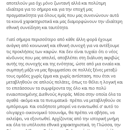
αποτελούν μια όχι μόνο ζωντανή αλλά και πολύτιμη
ιδιαίτερα για το σήμερα και για την εποχή μας
πραγματικότητα για όλους εμάς που μας συνενώνουν αυτά
τα κοινά χαρακτηριστικά και μας διαμορφώνουν την ιδιαίτερη
εθνική συνείδηση και ταυτότητα.
Γιατί σήμερα περισσότερο από κάθε άλλη φορά έχουμε
ανάγκη από κοινωνική και εθνική συνοχή για να αντέξουμε
τις προκλήσεις των καιρών. Και δεν είναι τυχαίο ότι ο νέος
κίνδυνος που μας απειλεί, αποβλέπει στη διάλυση ακριβώς
αυτής της συνοχής και της ενότητας, ώστε από μια ενιαία και
συμπαγή μάζα να μας θρυμματίσει σε πολλές ξένες μεταξύ
τους ομάδες χωρίς έρμα και χωρίς αντίσταση, που έτσι να
μεταβληθούν σε απλούς πελάτες, όπως το θέλει η λογική και
το επιτάσσουν τα συμφέροντα της όλο και πιο πολύ
ενιαιοποιημένης Διεθνούς Αγοράς. Μέσα στην οποία όλα τα
αγαθά -ακόμα και τα πνευματικά- πρέπει να μεταβληθούν σε
εμπόρευμα. Και οτιδήποτε μπορεί να εναντιωθεί σ’ αυτό το
ολιγαρχο-οικονομικό τσουνάμι, θα πρέπει να σβήσει, να
εκλείψει, να εξοντωθεί. Αρχίζοντας από την ιστορική μνήμη
και όλα τα υπόλοιπα εθνικά χαρακτηριστικά, τη Γλώσσα, την