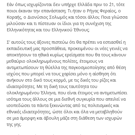
Εάν όπως ισχυρίζονται δεν υπήρχε Ελλάδα πριν το ΄21, τότε
ποιοι έκαναν την επανάσταση; Τι ήταν ο Ρήγας Φεραίος, ο
Κοραής, ο Διονύσιος Σολωμός και τόσοι άλλοι; Ποια γλώσσα
μιλούσαν και τι πίστευαν οι ίδιοι για τη συνέχιση της
Ελληνικότητας και του Ελληνικού Έθνους;
Σ’ αυτούς τους άξονες πιστεύω ότι θα πρέπει να εστιασθεί η
εκπαιδευτική μας προσπάθεια, προκειμένου οι νέες γενιές να
αποκτήσουν τα ηθικά κυρίως ερείσματα που θα τους κάνουν
μεθαύριο ολοκληρωμένους πολίτες, έτοιμους να
αντιμετωπίσουν τη θύελλα της παγκοσμιοποίησης από θέση
ισχύος που μπορεί να τους χαρίσει μόνο η αίσθηση ότι
ανήκουν στο δικό τους κορμό, με τις δικές του ρίζες και
ιδιαιτερότητες. Με τη δική τους ταυτότητα του
ολοκληρωμένου Έλληνα, που είναι έτοιμος να αντιμετωπίσει
ισότιμα τους άλλους σε μια διεθνή συγκυρία που απειλεί να
ισοπεδώσει τα πάντα ξεκινώντας από τις πολιτισμικές και
εθνικές ιδιαιτερότητες, ώστε όλοι και όλα να μεταβληθούν
σε μια άμορφη και άβουλη μάζα στη διάθεση των ισχυρών
της γης.