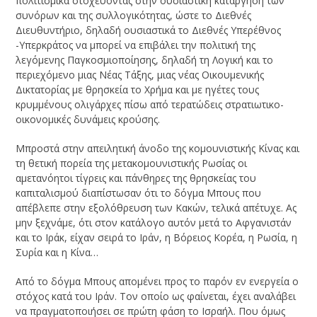
πολιτισμικά στοχεύοντας στην ουσιαστική κατάργηση των
συνόρων και της συλλογικότητας, ώστε το Διεθνές
Διευθυντήριο, δηλαδή ουσιαστικά το Διεθνές Υπερέθνος
-Υπερκράτος να μπορεί να επιβάλει την πολιτική της
λεγόμενης Παγκοσμιοποίησης, δηλαδή τη Λογική και το
περιεχόμενο μιας Νέας Τάξης, μιας νέας Οικουμενικής
Δικτατορίας με θρησκεία το Χρήμα και με ηγέτες τους
κρυμμένους ολιγάρχες πίσω από τερατώδεις στρατιωτικο-
οικονομικές δυνάμεις κρούσης.
Μπροστά στην απειλητική άνοδο της κομουνιστικής Κίνας και
τη θετική πορεία της μετακομουνιστικής Ρωσίας οι
αμετανόητοι τίγρεις και πάνθηρες της θρησκείας του
καπιταλισμού διαπίστωσαν ότι το δόγμα Μπους που
απέβλεπε στην εξολόθρευση των Κακών, τελικά απέτυχε. Ας
μην ξεχνάμε, ότι στον κατάλογο αυτόν μετά το Αφγανιστάν
και το Ιράκ, είχαν σειρά το Ιράν, η Βόρειος Κορέα, η Ρωσία, η
Συρία και η Κίνα…
Από το δόγμα Μπους απομένει προς το παρόν εν ενεργεία ο
στόχος κατά του Ιράν. Τον οποίο ως φαίνεται, έχει αναλάβει
να πραγματοποιήσει σε πρώτη φάση το Ισραήλ. Που όμως