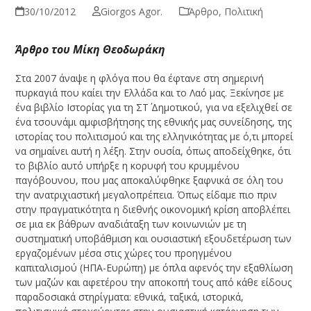
30/10/2012
Giorgos Agor.
Άρθρο
,
Πολιτική
Άρθρο του Μίκη Θεοδωράκη
Στα 2007 άναψε η φλόγα που θα έφτανε στη σημερινή
πυρκαγιά που καίει την Ελλάδα και το Λαό μας. Ξεκίνησε με
ένα βιβλίο Ιστορίας για τη ΣΤ΄ Δημοτικού, για να εξελιχθεί σε
ένα τσουνάμι αμφισβήτησης της εθνικής μας συνείδησης, της
ιστορίας του πολιτισμού και της ελληνικότητας με ό,τι μπορεί
να σημαίνει αυτή η λέξη. Στην ουσία, όπως αποδείχθηκε, ότι
το βιβλίο αυτό υπήρξε η κορυφή του κρυμμένου
παγόβουνου, που μας αποκαλύφθηκε ξαφνικά σε όλη του
την ανατριχιαστική μεγαλοπρέπεια. Όπως είδαμε πιο πριν
στην πραγματικότητα η διεθνής οικονομική κρίση αποβλέπει
σε μια εκ βάθρων αναδιάταξη των κοινωνιών με τη
συστηματική υποβάθμιση και ουσιαστική εξουδετέρωση των
εργαζομένων μέσα στις χώρες του προηγμένου
καπιταλισμού (ΗΠΑ-Ευρώπη) με όπλα αφενός την εξαθλίωση
των μαζών και αφετέρου την αποκοπή τους από κάθε είδους
παραδοσιακά στηρίγματα: εθνικά, ταξικά, ιστορικά,