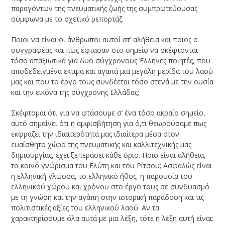
παραγόντων της πνευματικής ζωής της συμπρωτεύουσας
σύμφωνα με το σχετικό ρεπορτάζ.
Ποιοι να είναι οι άνθρωποι αυτοί στ’ αλήθεια και ποιος ο
συγγραφέας και πώς έφτασαν στο σημείο να σκέφτονται
τόσο απαξιωτικά για δυο σύγχρονους Έλληνες ποιητές, που
αποδεδειγμένα εκτιμά και αγαπά μια μεγάλη μερίδα του λαού
μας και που το έργο τους συνδέεται τόσο στενά με την ουσία
και την εικόνα της σύγχρονης Ελλάδας;
Σκέφτομαι ότι για να φτάσουμε σ’ ένα τόσο ακραίο σημείο,
αυτό σημαίνει ότι η αμφισβήτηση για ό,τι θεωρούσαμε πως
εκφράζει την ιδιαιτερότητά μας ιδιαίτερα μέσα στον
ευαίσθητο χώρο της πνευματικής και καλλιτεχνικής μας
δημιουργίας, έχει ξεπεράσει κάθε όριο. Ποιο είναι αλήθεια,
το κοινό γνώρισμα του Ελύτη και του Ρίτσου; Ασφαλώς είναι
η ελληνική γλώσσα, το ελληνικό ήθος, η παρουσία του
ελληνικού χώρου και χρόνου στο έργο τους σε συνδυασμό
με τη γνώση και την αγάπη στην ιστορική παράδοση και τις
πολιτιστικές αξίες του ελληνικού λαού. Αν τα
χαρακτηρίσουμε όλα αυτά με μια λέξη, τότε η λέξη αυτή είναι: