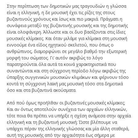
Στην περίπτωση των δημοτικών μας τραγουδιών η γλώσσα
είναι η ελληνική, η δε μουσική έχει τις ρίζες της στους
βυζαντινούς χρόνους και ίσως και πιο μακριά. Πράγματι η
συνάφεια μεταξύ της βυζαντινής μουσικής και της δημοτικής
είναι ολοφάνερη. Άλλωστε και οι δυο βασίζονται στις ίδιες
μουσικές κλίμακες. Και όταν μιλάμε για κλίμακα στη μουσική
εννοούμε ένα είδος ηχητικού σκελετού, που όπως ο
ανθρώπινος, διαμορφώνει σε μεγάλο βαθμό την εξωτερική
μορφή του σώματος. Γι’ αυτόν ακριβώς το λόγο
παρατηρούνται όλα αυτά τα κοινά χαρακτηριστικά που
συναντώνται και στη σύγχρονη περίοδο λόγω ακριβώς της
ύπαρξης συγγενικών μουσικών κλιμάκων και φέρνουν τόσο
κοντά τη σύγχρονη λαϊκή μας μουσική τόσο στα δημοτικά
όσο και στα βυζαντινά ακούσματα.
Από πού όμως προήλθαν οι βυζαντινές μουσικές κλίμακες;
Και αν όντως αποτελούν συνέχεια των αρχαίων ελληνικών,
τότε ποια θα πρέπει να υπήρξε η σχέση ανάμεσα στην αρχαία
ελληνική και τη βυζαντινή μουσική; Ώστε βλέπουμε να
υπάρχει πέραν της ελληνικής γλώσσας και μία άλλη σταθερά,
αυτή της μουσικής από την αρχαιότητα έως σήμερα με