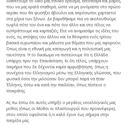
διαθέτουμε το δικό μας εθνικό έρεισμα, εκτόπισμα και βάρος,
που να μας κρατά σταθερά, ώστε να μη γινόμαστε στο πρώτο
αεράκι που θα φυσήξει άβουλοι και απρόσωποι χαρταετοί
στα χέρια των ξένων. Δε βαρεθήκαμε πια να ακολουθούμε
τυφλά πότε τον ένα και πότε τον άλλο και στο τέλος να
εισπράττουμε και καρπαζιές; Είτε να αναμασάμε τις ιδέες του
ενός, τις απόψεις του άλλου και τα θέσφατα ενός τρίτου
βασικά ευρωπαίου και μάλιστα για θέματα που μας αφορούν;
Όπως είναι η εθνική μας καταγωγή και η πολιτιστική μας
ταυτότητα. Ή το δικαίωμα να πιστεύουμε ότι η Ελλάδα
υπάρχει πριν την Επανάσταση. Κι ότι τέλος, υπάρχουν
τεκμήρια που δε δέχονται καμία αμφισβήτηση, όπως η
συνέχεια του Ελληνισμού μέσω της Ελληνικής γλώσσας, που
φυσικά όσοι την μιλούσαν δεν μπορεί παρά να ήταν
Έλληνες, έστω και κατά την παιδείαν, όπως πίστευε ο
Ισοκράτης.
Ας πω έστω ότι αυτός υπήρξε ο μεγάλος νεοελληνικός μας
μύθος (όπως οι Μύθοι οι πλαστουργοί που προανέφερα),
στον οποίο οφείλεται ό,τι καλό έγινε έως σήμερα στην
πατρίδα μας.