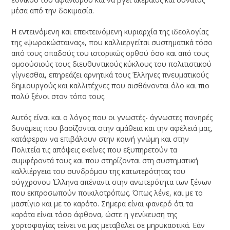
μέσα από την δοκιμασία.
Η εντεινόμενη και επεκτεινόμενη κυριαρχία της ιδεολογίας
της «ψωροκώσταινας», που καλλιεργείται συστηματικά τόσο
από τους οπαδούς του ιστορικώς ορθού όσο και από τους
ομοούσιούς τους διευθυντικούς κύκλους του πολιτιστικού
γίγνεσθαι, επηρεάζει αρνητικά τους Έλληνες πνευματικούς
δημιουργούς και καλλιτέχνες που αισθάνονται όλο και πιο
πολύ ξένοι στον τόπο τους.
Αυτός είναι και ο λόγος που οι γνωστές- άγνωστες πονηρές
δυνάμεις που βασίζονται στην αμάθεια και την αφέλειά μας,
κατάφεραν να επιβάλουν στην κοινή γνώμη και στην
Πολιτεία τις απόψεις εκείνες που εξυπηρετούν τα
συμφέροντά τους και που στηρίζονται στη συστηματική
καλλιέργεια του συνδρόμου της κατωτερότητας του
σύγχρονου Έλληνα απέναντι στην ανωτερότητα των ξένων
που εκπροσωπούν ποικιλοτρόπως. Όπως λένε, και με το
μαστίγιο και με το καρότο. Σήμερα είναι φανερό ότι τα
καρότα είναι τόσο άφθονα, ώστε η γενίκευση της
χορτοφαγίας τείνει να μας μεταβάλει σε μηρυκαστικά. Εάν