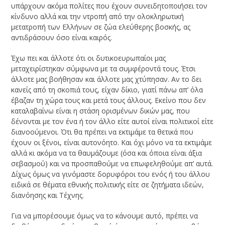
υπάρχουν ακόμα πολίτες που έχουν συνειδητοποιήσει τον
κίνδυνο αλλά και την ντροπή από την ολοκληρωτική
μετατροπή των Ελλήνων σε ζώα ελεύθερης βοσκής, ας
αντιδράσουν όσο είναι καιρός.
Έχω πει και άλλοτε ότι οι δυτικοευρωπαίοι μας
μεταχειρίστηκαν σύμφωνα με τα συμφέροντά τους. Έτσι
άλλοτε μας βοήθησαν και άλλοτε μας χτύπησαν. Αν το δει
κανείς από τη σκοπιά τους, είχαν δίκιο, γιατί πάνω απ’ όλα
έβαζαν τη χώρα τους και μετά τους άλλους. Εκείνο που δεν
καταλαβαίνω είναι η στάση ορισμένων δικών μας, που
δένονται με τον ένα ή τον άλλο είτε αυτοί είναι πολιτικοί είτε
διανοούμενοι. Ότι θα πρέπει να εκτιμάμε τα θετικά που
έχουν οι ξένοι, είναι αυτονόητο. Και όχι μόνο να τα εκτιμάμε
αλλά κι ακόμα να τα θαυμάζουμε (όσα και όποια είναι άξια
σεβασμού) και να προσπαθούμε να επωφεληθούμε απ’ αυτά.
Δίχως όμως να γινόμαστε δορυφόροι του ενός ή του άλλου
ειδικά σε θέματα εθνικής πολιτικής είτε σε ζητήματα ιδεών,
διανόησης και Τέχνης.
Για να μπορέσουμε όμως να το κάνουμε αυτό, πρέπει να