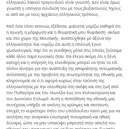
ελληνικού λαϊκού τραγουδιού είναι γνωστή. Δεν είναι όμως
γνωστή η υπόγεια σύνδεσή του με τους βυζαντινούς Ήχους
κι από κει με τους αρχαίους ελληνικούς τρόπους.
Από όσα τόσο εκτενώς εξέθεσα, φαίνεται νομίζω καθαρά ότι
η αγωγή, η μόρφωση και η θεωρητική μου θωράκιση -ακόμα
και στο χώρο της Μουσικής- αναπτύχθηκε με άξονα την
ελληνικότητα. Και νομίζω ότι αυτή η επιλογή έγινε
φυσιολογικά, παρ’ ότι οι συνθήκες μέσα στις οποίες ζούσαμε
κάθε άλλο παρά ευνοϊκές ήταν. Θα έλεγα ακόμη ότι η ξένη
κατοχή και η στέρηση της ελευθερίας μπορεί να ήταν τα επί
πλέον κίνητρα για την ανάπτυξη της απαραίτητης πνευματικής
αντίστασης με την προβολή της ανωτερότητας της εθνικής μας
κληρονομιάς σε ό,τι αφορά κυρίως στην ταύτιση της
ελληνικότητας με την ελευθερία στη σκέψη και στη ζωή από
τον Πυθαγόρα και τον Λεωνίδα έως τον Κολοκοτρώνη και
τον Διονύσιο Σολωμό. Αυτή η πεποίθηση της εθνικής μας
συνέχειας υπήρξε σε εκείνες τις κρίσιμες και σκοτεινές
εποχές το κυριότερο όπλο του υπόδουλου λαού μας για να
αντλήσει την αναγκαία εσωτερική πνευματική και ηθική
δύναμη, ώστε να μην υποκύψει μπροστά στην απειλή του
εθνικού του αφανισμού και να βγει ακέραιος και δυνατός