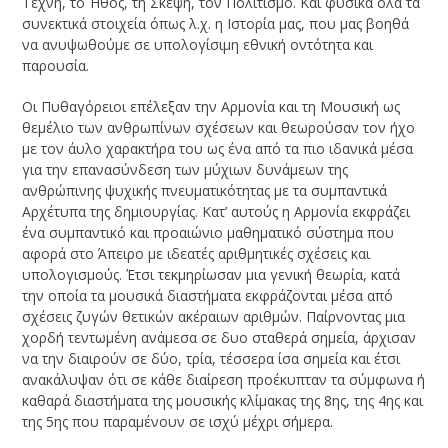
Τέχνη, το Ήθος, τη Σκέψη, τον Πολιτισμό. Και φυσικά όλα τα
συνεκτικά στοιχεία όπως λ.χ. η Ιστορία μας, που μας βοηθά
να ανυψωθούμε σε υπολογίσιμη εθνική οντότητα και
παρουσία.
Οι Πυθαγόρειοι επέλεξαν την Αρμονία και τη Μουσική ως
θεμέλιο των ανθρωπίνων σχέσεων και θεωρούσαν τον ήχο
με τον άυλο χαρακτήρα του ως ένα από τα πιο ιδανικά μέσα
για την επανασύνδεση των μύχιων δυνάμεων της
ανθρώπινης ψυχικής πνευματικότητας με τα συμπαντικά
Αρχέτυπα της δημιουργίας. Κατ’ αυτούς η Αρμονία εκφράζει
ένα συμπαντικό και προαιώνιο μαθηματικό σύστημα που
αφορά στο Άπειρο με ιδεατές αριθμητικές σχέσεις και
υπολογισμούς. Έτσι τεκμηρίωσαν μια γενική θεωρία, κατά
την οποία τα μουσικά διαστήματα εκφράζονται μέσα από
σχέσεις ζυγών θετικών ακέραιων αριθμών. Παίρνοντας μια
χορδή τεντωμένη ανάμεσα σε δυο σταθερά σημεία, άρχισαν
να την διαιρούν σε δύο, τρία, τέσσερα ίσα σημεία και έτσι
ανακάλυψαν ότι σε κάθε διαίρεση προέκυπταν τα σύμφωνα ή
καθαρά διαστήματα της μουσικής κλίμακας της 8ης, της 4ης και
της 5ης που παραμένουν σε ισχύ μέχρι σήμερα.