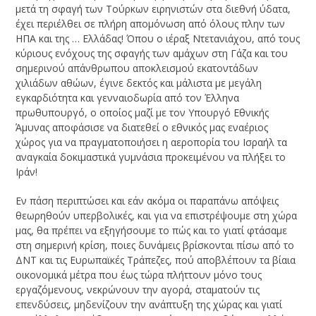
μετά τη σφαγή των Τούρκων ειρηνιστών στα διεθνή ύδατα,
έχει περιέλθει σε πλήρη απομόνωση από όλους πλην των
ΗΠΑ και της … Ελλάδας! Όπου ο ιέραξ Ντετανιάχου, από τους
κύριους ενόχους της σφαγής των αμάχων στη Γάζα και του
σημερινού απάνθρωπου αποκλεισμού εκατοντάδων
χιλιάδων αθώων, έγινε δεκτός και μάλιστα με μεγάλη
εγκαρδιότητα και γενναιοδωρία από τον Έλληνα
πρωθυπουργό, ο οποίος μαζί με τον Υπουργό Εθνικής
Άμυνας αποφάσισε να διατεθεί ο εθνικός μας εναέριος
χώρος για να πραγματοποιήσει η αεροπορία του Ισραήλ τα
αναγκαία δοκιμαστικά γυμνάσια προκειμένου να πλήξει το
Ιράν!
Εν πάση περιπτώσει και εάν ακόμα οι παραπάνω απόψεις
θεωρηθούν υπερβολικές, και για να επιστρέψουμε στη χώρα
μας, θα πρέπει να εξηγήσουμε το πώς και το γιατί φτάσαμε
στη σημερινή κρίση, ποιες δυνάμεις βρίσκονται πίσω από το
ΔΝΤ και τις Ευρωπαϊκές Τράπεζες, πού αποβλέπουν τα βίαια
οικονομικά μέτρα που έως τώρα πλήττουν μόνο τους
εργαζόμενους, νεκρώνουν την αγορά, σταματούν τις
επενδύσεις, μηδενίζουν την ανάπτυξη της χώρας και γιατί