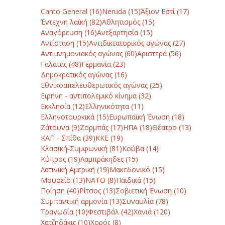
Canto General
(16)
Neruda
(15)
Άξιον Εστί
(17)
Έντεχνη λαϊκή
(82)
Αθλητισμός
(15)
Αναγόρευση
(16)
Ανεξαρτησία
(15)
Αντίσταση
(15)
Αντιδικτατορικός αγώνας
(27)
Αντιμνημονιακός αγώνας
(60)
Αριστερά
(56)
Γαλατάς
(48)
Γερμανία
(23)
Δημοκρατικός αγώνας
(16)
Εθνικοαπελευθερωτικός αγώνας
(25)
Ειρήνη - αντιπολεμικό κίνημα
(32)
Εκκλησία
(12)
Ελληνικότητα
(11)
Ελληνοτουρκικά
(15)
Ευρωπαϊκή Ένωση
(18)
Ζάτουνα
(9)
Ζορμπάς
(17)
ΗΠΑ
(18)
Θέατρο
(13)
ΚΑΠ - Σπίθα
(39)
ΚΚΕ
(19)
Κλασική-Συμφωνική
(81)
Κούβα
(14)
Κύπρος
(19)
Λαμπράκηδες
(15)
Λατινική Αμερική
(19)
Μακεδονικό
(15)
Μουσείο
(13)
ΝΑΤΟ
(8)
Παιδικά
(15)
Ποίηση
(40)
Ρίτσος
(13)
Σοβιετική Ένωση
(10)
Συμπαντική αρμονία
(13)
Συναυλία
(78)
Τραγωδία
(10)
Φεστιβάλ
(42)
Χανιά
(120)
Χατζηδάκις
(10)
Χορός
(8)