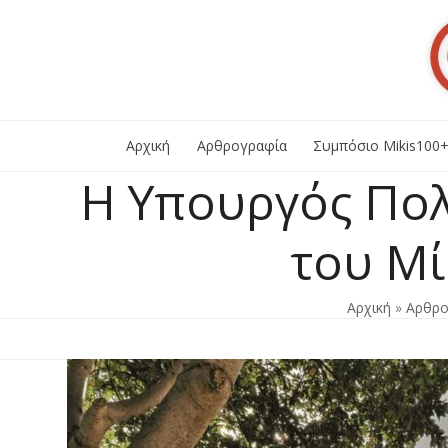
Skip
to
content
Αρχική
Αρθρογραφία
Συμπόσιο Mikis100
Η Υπουργός Πολ
του Μ
Αρχική
»
Αρθρο