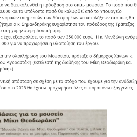
για να διευκολυνθεί η πρόσβαση στο σπίτι- μουσείο. Το ποσό που 
 20.000 και το υπόλοιπο ποσό θα καλυφθεί από το Υπουργείο
των νομικών υπηρεσιών των δύο φορέων να καταλήξουν στο πως θα
ο ζήτημα ο κ. Σημανδηράκης ευχαρίστησε τον πρόεδρος της Τράπεζας
ο στη χαμηλότερη δυνατή τιμή.
ος έχει εξασφαλίσει το ποσό των 350.000 ευρώ. Η κ. Μενδώνη ανέφ
.000 για να προχωρήσει η υλοποίηση του έργου.
για την ολοκλήρωση του Μουσείου, πρόταξε ο δήμαρχος Χανίων κ.
γου Αγοραστάκη (εκτελεστή της διαθήκης του Μίκη Θεοδωράκη και
ράκη»).
ντική απόσταση σε σχέση με το στόχο που έχουμε για την ανάδειξ
σα στο 2025 θα έχουν προχωρήσει όλες οι παραπάνω εξαγγελίες.