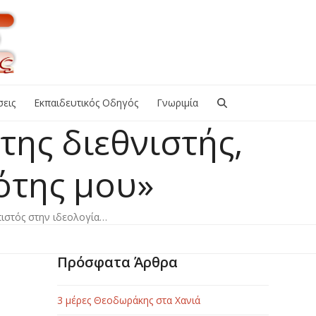
εις
Εκπαιδευτικός Οδηγός
Γνωριμία
ης διεθνιστής,
ιότης μου»
πιστός στην ιδεολογία…
Πρόσφατα Άρθρα
3 μέρες Θεοδωράκης στα Χανιά