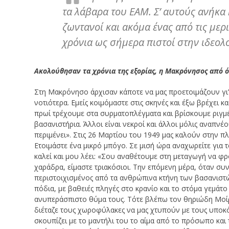
τα λάβαρα του ΕΑΜ. Σ’ αυτούς ανήκα 
ζωντανοί και ακόμα ένας από τις μερ
χρόνια ως σήμερα πιστοί στην ιδεολο
Ακολούθησαν τα χρόνια της εξορίας, η Μακρόνησος από ό
Στη Μακρόνησο άρχισαν κάποτε να μας προετοιμάζουν γι’ 
νοτιότερα. Εμείς κοιμόμαστε στις σκηνές και έξω βρέχει 
πρωί τρέχουμε στα συρματοπλέγματα και βρίσκουμε ριγ
βασανιστήρια. Άλλοι είναι νεκροί και άλλοι μόλις αναπν
περιμένει». Στις 26 Μαρτίου του 1949 μας καλούν στην π
Ετοιμάστε ένα μικρό μπόγο. Σε μισή ώρα αναχωρείτε για τ
καλεί και μου λέει: «Σου αναθέτουμε στη μεταγωγή να φρ
χαράδρα, είμαστε τριακόσιοι. Την επόμενη μέρα, όταν συ
περιστοιχισμένος από τα ανθρώπινα κτήνη των βασανιστώ
πόδια, με βαθειές πληγές στο κρανίο και το στόμα γεμάτο
ανυπεράσπιστο θύμα τους. Τότε βλέπω τον θηριώδη Μοί
διέταζε τους χωροφύλακες να μας χτυπούν με τους υποκό
σκουπίζει με το μαντήλι του το αίμα από το πρόσωπο και 