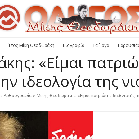
+
Έτος Μίκη Θεοδωράκη
Βιογραφία
Τα Έργα
Παρουσιάσ
κης: «Είμαι πατριώτ
ην ιδεολογία της ν
»
Αρθρογραφία
»
Μίκης Θεοδωράκης: «Είμαι πατριώτης διεθνιστής, 