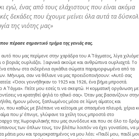
κι εγώ, ένας από τους ελάχιστους που είναι ακόμα
ικές δεκάδες που έχουμε μείνει όλα αυτά τα δύσκο
γία της νιότης μας»
που πέρασε σημαντικό τμήμα της γενιάς σας.
αυτό που μας περίμενε στην χαράδρα του Α΄ Τάγματος, λίγα χιλιόμε
και ο βοριάς ουρλιάζει. Ξαφνικά ακούμε και ανθρώπινα ουρλιαχτά. Το
μένα επάνω στα σιδερένια αγκάθια σώματα παραμορφωμένα από τα
έουν. Μήνυμα, σαν να θέλανε να μας προειδοποιήσουν: «Αυτό σας
λατεία: «Όσοι γεννήθηκαν το 1925 και 1926, ένα βήμα μπροστά.
ο Α΄ Τάγμα». Πείτε μου εσείς τι να σκεφτώ. Η κομματική οργάνωση με
οντίσεις να κρατηθεί ψηλά το ηθικό σας». Όταν μας βασανίζουν στη
νήλθα, ήμουν μόνος, ξαπλωμένος μέσα σε λίμνη αίματος και
ν, που καθώς με βλέπανε να κείτομαι με σπασμένα πλευρά, χέρια κ
 αίμα που μ’ έπνιγε, γλύφανε τα χείλη τους μπροστά στο
ραρχο της Χωροφυλακής που μας συνόδευε και που σε όλο το δρό
πανους των όπλων τους, τον βλέπω λοιπόν να έχει γονατίσει, να 
τα μάτια μου και τρομοκρατημένος να μου λέει: «Παιδί μου, παιδί μο