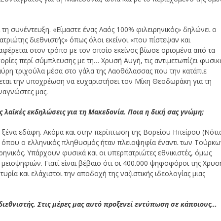
τη συνέντευξη. «Είμαστε ένας Λαός 100% φιλειρηνικός» δηλώνει ο
ατριώτης διεθνιστής» όπως όλοι εκείνοι «που πίστεψαν και
ναφέρεται στον τρόπο με τον οποίο εκείνος βίωσε ορισμένα από τα
ηγορίες περί σύμπλευσης με τη… Χρυσή Αυγή, τις αντιμετωπίζει φυσικ
 μαύρη τριχούλα μέσα στο γάλα της Λαοθάλασσας που την κατάπιε
ται την υποχρέωση να ευχαριστήσει τον Μίκη Θεοδωράκη για τη
ναγνώστες μας.
 λαϊκές εκδηλώσεις για τη Μακεδονία. Ποια η δική σας γνώμη;
ε ξένα εδάφη. Ακόμα και στην περίπτωση της Βορείου Ηπείρου (Νότι
ας όπου ο ελληνικός πληθυσμός ήταν πλειοψηφία έναντι των Τούρκω
ιρηνικός. Υπάρχουν φυσικά και οι υπερπατριώτες εθνικιστές, όμως
μειοψηφιών. Γιατί είναι βέβαιο ότι οι 400.000 ψηφοφόροι της Χρυσ
τυρία και ελάχιστοι την αποδοχή της ναζιστικής ιδεολογίας μιας
διεθνιστής. Στις μέρες μας αυτό προξενεί εντύπωση σε κάποιους…