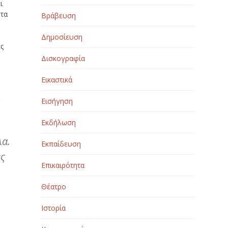
ι
 τα
Βράβευση
Δημοσίευση
ες
Δισκογραφία
Εικαστικά
ι
Εισήγηση
Εκδήλωση
λα.
Εκπαίδευση
ες
Επικαιρότητα
Θέατρο
Ιστορία