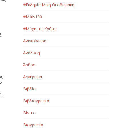
#Εκδημία Μίκη Θεοδωράκη
#Μikis100
#Μάχη της Κρήτης
ά
Ανακοίνωση
Ανάλυση
Άρθρο
ας
Αφιέρωμα
ν
Βιβλίο
ής
Βιβλιογραφία
Βίντεο
Βιογραφία