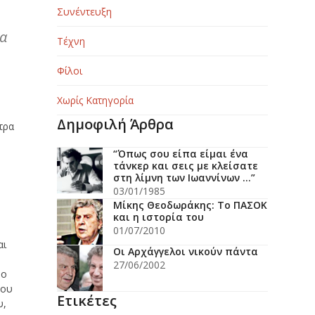
Συνέντευξη
λα
Τέχνη
Φίλοι
Χωρίς Κατηγορία
Δημοφιλή Άρθρα
τρα
“Όπως σου είπα είμαι ένα
τάνκερ και σεις με κλείσατε
στη λίμνη των Ιωαννίνων …”
03/01/1985
Μίκης Θεοδωράκης: Το ΠΑΣΟΚ
ν
και η ιστορία του
01/07/2010
αι
Οι Αρχάγγελοι νικούν πάντα
27/06/2002
μο
μου
Ετικέτες
υ,