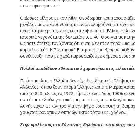
που εκφώνησε εκεί.
Ο
Δρόμος
μίλησε με τον Μίκη Θεοδωράκη και παρουσιάζει 
μεγάλος μουσικοσυνθέτης και επαναλαμβάνει ότι είναι «π
αγωνίστηκαν με τις ιδέες και τα λάβαρα του ΕΑΜ», ενώ α
ιστορικά γεγονότα της δεκαετίας του 40. Όσο για τις κατ
ως αστειότητες, τονίζοντας ότι αυτή δεν ήταν παρά «μια
κυριολεκτικά». Η Συντακτική Επιτροπή του
Δρόμου
αισθάνε
συνέντευξη που με χαρά παρουσιάζουμε σήμερα στους α
Πολλοί αποδίδουν εθνικιστικό χαρακτήρα στις τελευταίες
Πρώτα-πρώτα, η Ελλάδα δεν είχε διεκδικητικές βλέψεις σ
Αλβανίας) όπου ζουν ακόμα Έλληνες και της Μικράς Ασί
από το 800 π.Χ. ως το 1922. Είμαστε ένας Λαός 100% φιλε
αυτοί αποτελούν γραφικές περιπτώσεις μη υπολογίσιμων 
Αυγής είχαν ως κίνητρο για την ψήφο τους αυτή τη διαμαρ
χούφτας φανατικών οπαδών εκτός τόπου και χρόνου.
Στην ομιλία σας στο Σύνταγμα, δηλώσατε πατριώτης και 