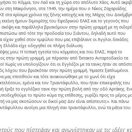
ηγήσει το Κόμμα, τον Λαό και τη χώρα στο απόλυτο Χάος. Αυτό ακρι
ων στη Μακρόνησο, στα 1949, την ημέρα που ο Νίκος Ζαχαριάδης
Ε στα κρίσιμα χρόνια της ξένης κατοχής και της Μάχης του Δεκέμβρ
 εκείνη ήμουν διμοιρίτης του Εφεδρικού ΕΛΑΣ και το γεγονός που
η σκέψη και παράλληλα βρισκόμουν στην πρώτη γραμμή με τη σιδερέ
ιαπιστώσω από τότε την προδοσία του Σιάντου, δηλαδή αυτό που
α είχαν χαθεί στον εμφύλιο που μας επιβάλανε οι Άγγλοι δεκάδες
αν η Ελλάδα είχε οδηγηθεί σε πλήρη διάλυση.
κέψης μου; Η τοπική ηγεσία του κόμματος και του ΕΛΑΣ, παρά το
ρος στην πρώτη γραμμή, με πέρασαν από Έκτακτο Ανταρτοδικείο τα
ο! Χωρίς να υπολογίζουν ότι οι Εγγλέζοι με τα τανκς ήταν σε απόστ
 ενός λόχου που βρισκόταν στην πρώτη γραμμή. Ήμαστε ξαπλωμένοι
α μας επιτεθούν και τότε ανακοινώθηκε με το χωνί ότι είχα
 εκτελέσουν, εμένα και τον Τριαντάφυλλο, που ήταν επικεφαλής του
ή έριξε το εγγλέζικο τανκ την πρώτη βολή από την οδό Αρτάκης. Ε
 υποδεχθούμε το πρώτο κύμα της επίθεσης, γυρίζει προς το μέρος μ
ή να μας σκοτώσουν οι δικοί μας! Δεν είναι απίστευτο;». Και πάνω
αντάφυλλου ανοίγει μια πληγή σαν τριαντάφυλλο, ενώ τα μάτια του
υτούς που πίστεψαν και αγωνίστηκαν με τις ιδέες κ