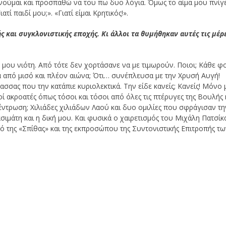
κινούμαι και προσπαθώ να του πω δυο λόγια. Όμως το αίμα μου πνίγ
ί παιδί μου;». «Γιατί είμαι Κρητικός!».
 και συγκλονιστικής εποχής. Κι άλλοι τα θυμήθηκαν αυτές τις μέρε
η μου νιότη. Από τότε δεν χορτάσανε να με τιμωρούν. Ποιοι; Κάθε φ
 από μισό και πλέον αιώνα; Ότι… συνέπλευσα με την Χρυσή Αυγή!
σσας που την κατάπιε κυριολεκτικά. Την είδε κανείς; Κανείς! Μόνο 
 ακροατές όπως τόσοι και τόσοι από όλες τις πτέρυγες της Βουλής 
υγκέντρωση; Χιλιάδες χιλιάδων Λαού και δυο ομιλίες που σφράγισαν τη
σιμάτη και η δική μου. Και φυσικά ο χαιρετισμός του Μιχάλη Πατσίκ
ό της «Σπίθας» και της εκπροσώπου της Συντονιστικής Επιτροπής τ