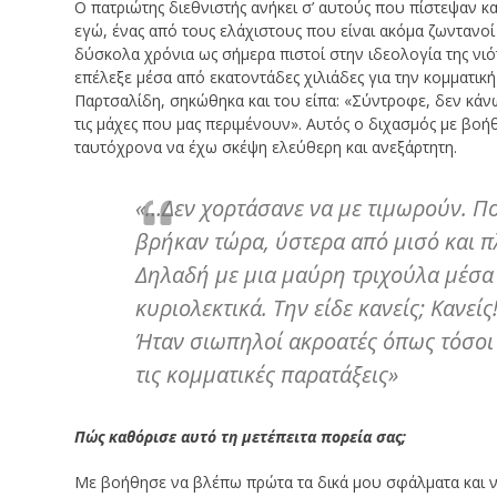
Ο πατριώτης διεθνιστής ανήκει σ’ αυτούς που πίστεψαν και
εγώ, ένας από τους ελάχιστους που είναι ακόμα ζωντανοί 
δύσκολα χρόνια ως σήμερα πιστοί στην ιδεολογία της νιό
επέλεξε μέσα από εκατοντάδες χιλιάδες για την κομματικ
Παρτσαλίδη, σηκώθηκα και του είπα: «Σύντροφε, δεν κάνω
τις μάχες που μας περιμένουν». Αυτός ο διχασμός με βοήθ
ταυτόχρονα να έχω σκέψη ελεύθερη και ανεξάρτητη.
«…Δεν χορτάσανε να με τιμωρούν. Πο
βρήκαν τώρα, ύστερα από μισό και π
Δηλαδή με μια μαύρη τριχούλα μέσα
κυριολεκτικά. Την είδε κανείς; Κανεί
Ήταν σιωπηλοί ακροατές όπως τόσοι κ
τις κομματικές παρατάξεις»
Πώς καθόρισε αυτό τη μετέπειτα πορεία σας;
Με βοήθησε να βλέπω πρώτα τα δικά μου σφάλματα και ν