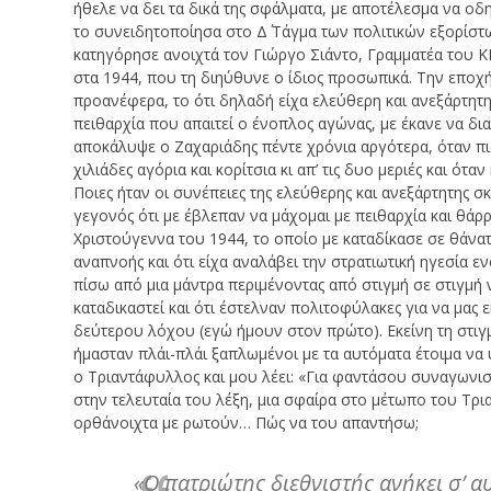
ήθελε να δει τα δικά της σφάλματα, με αποτέλεσμα να οδ
το συνειδητοποίησα στο Δ΄ Τάγμα των πολιτικών εξορίστ
κατηγόρησε ανοιχτά τον Γιώργο Σιάντο, Γραμματέα του ΚΚ
στα 1944, που τη διηύθυνε ο ίδιος προσωπικά. Την εποχή
προανέφερα, το ότι δηλαδή είχα ελεύθερη και ανεξάρτητ
πειθαρχία που απαιτεί ο ένοπλος αγώνας, με έκανε να δ
αποκάλυψε ο Ζαχαριάδης πέντε χρόνια αργότερα, όταν πι
χιλιάδες αγόρια και κορίτσια κι απ’ τις δυο μεριές και ότ
Ποιες ήταν οι συνέπειες της ελεύθερης και ανεξάρτητης σ
γεγονός ότι με έβλεπαν να μάχομαι με πειθαρχία και θάρ
Χριστούγεννα του 1944, το οποίο με καταδίκασε σε θάνατ
αναπνοής και ότι είχα αναλάβει την στρατιωτική ηγεσία
πίσω από μια μάντρα περιμένοντας από στιγμή σε στιγμή ν
καταδικαστεί και ότι έστελναν πολιτοφύλακες για να μας
δεύτερου λόχου (εγώ ήμουν στον πρώτο). Εκείνη τη στιγμ
ήμασταν πλάι-πλάι ξαπλωμένοι με τα αυτόματα έτοιμα να
ο Τριαντάφυλλος και μου λέει: «Για φαντάσου συναγωνιστ
στην τελευταία του λέξη, μια σφαίρα στο μέτωπο του Τρι
ορθάνοιχτα με ρωτούν… Πώς να του απαντήσω;
«Ο πατριώτης διεθνιστής ανήκει σ’ α