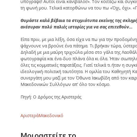
υπόγραψε! Αυτοί είναι κανίβαλοι!». Τον κοιτάζω και συγ
τη φωνή μου. Τελικά κατορθώνω να του πω «Όχι, όχι». «Γιατ
Θυμάστε καλά βέβαια τα στιγμιότυπα εκείνης της σκληρής
ανέσυραν πολύ παλιές ιστορίες για να σας επιτεθούν…
Είπα πριν, με μια λέξη, όσα είχα να πω για την προδομέν
ψάχνουνε να βρούνε ένα πάτημα. Τι βρήκαν τώρα, ύστερα
Δηλαδή με μια μαύρη τριχούλα μέσα στο γάλα της Λαοθάλα
φωτογραφία και ένα-δυο πλάνα όλα κι όλα. Ήταν σιωπηλοί
όλες τις κομματικές παρατάξεις. Γιατί τελικά τι ήταν η σ
ιδεολογική-πολιτική ταυτότητα. Η ομιλία του Καθηγητή Κα
συνεργάτη μου μαζί με τον Όθωνα Ιακωβίδη από τον καιρ
Μακεδονικών Συλλόγων απ’ όλο τον κόσμο.
Πηγή: Ο Δρόμος της Αριστεράς
Αριστερά
Μακεδονικό
Μοιραστείτε το