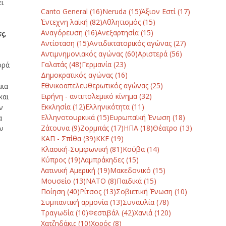
ει
Canto General
(16)
Neruda
(15)
Άξιον Εστί
(17)
Έντεχνη λαϊκή
(82)
Αθλητισμός
(15)
Αναγόρευση
(16)
Ανεξαρτησία
(15)
ς,
Αντίσταση
(15)
Αντιδικτατορικός αγώνας
(27)
Αντιμνημονιακός αγώνας
(60)
Αριστερά
(56)
Γαλατάς
(48)
Γερμανία
(23)
ορά
Δημοκρατικός αγώνας
(16)
Εθνικοαπελευθερωτικός αγώνας
(25)
μια
Ειρήνη - αντιπολεμικό κίνημα
(32)
και
Εκκλησία
(12)
Ελληνικότητα
(11)
ν
Ελληνοτουρκικά
(15)
Ευρωπαϊκή Ένωση
(18)
α
Ζάτουνα
(9)
Ζορμπάς
(17)
ΗΠΑ
(18)
Θέατρο
(13)
ων
ΚΑΠ - Σπίθα
(39)
ΚΚΕ
(19)
Κλασική-Συμφωνική
(81)
Κούβα
(14)
Κύπρος
(19)
Λαμπράκηδες
(15)
Λατινική Αμερική
(19)
Μακεδονικό
(15)
Μουσείο
(13)
ΝΑΤΟ
(8)
Παιδικά
(15)
Ποίηση
(40)
Ρίτσος
(13)
Σοβιετική Ένωση
(10)
Συμπαντική αρμονία
(13)
Συναυλία
(78)
Τραγωδία
(10)
Φεστιβάλ
(42)
Χανιά
(120)
Χατζηδάκις
(10)
Χορός
(8)