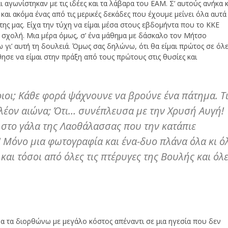
 αγωνίστηκαν με τις ιδέες και τα λάβαρα του ΕΑΜ. Σ’ αυτούς ανήκα κ
και ακόμα ένας από τις μερικές δεκάδες που έχουμε μείνει όλα αυτά
της μας. Είχα την τύχη να είμαι μέσα στους εβδομήντα που το ΚΚΕ
ή σχολή. Μια μέρα όμως, σ’ ένα μάθημα με δάσκαλο τον Μήτσο
 γι’ αυτή τη δουλειά. Όμως σας δηλώνω, ότι θα είμαι πρώτος σε όλ
ησε να είμαι στην πράξη από τους πρώτους στις θυσίες και
ιοι; Κάθε φορά ψάχνουνε να βρούνε ένα πάτημα. Τ
λέον αιώνα; Ότι… συνέπλευσα με την Χρυσή Αυγή!
 στο γάλα της Λαοθάλασσας που την κατάπιε
ς! Μόνο μια φωτογραφία και ένα-δυο πλάνα όλα κι ό
αι τόσοι από όλες τις πτέρυγες της Βουλής και όλ
α τα διορθώνω με μεγάλο κόστος απέναντι σε μια ηγεσία που δεν