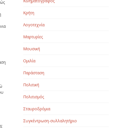
Κινηματογράφος
βώς
Κρήτη
η
Λογοτεχνία
νια
Μαρτυρίες
Μουσική
Ομιλία
αση
Παράσταση
Πολιτική
νώ
ου
Πολιτισμός
Σταυροδρόμια
Συγκέντρωση-συλλαλητήριο
αι