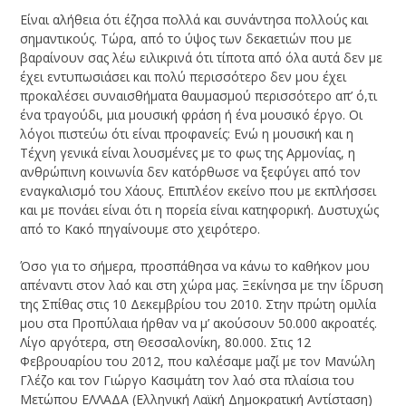
Είναι αλήθεια ότι έζησα πολλά και συνάντησα πολλούς και
σημαντικούς. Τώρα, από το ύψος των δεκαετιών που με
βαραίνουν σας λέω ειλικρινά ότι τίποτα από όλα αυτά δεν με
έχει εντυπωσιάσει και πολύ περισσότερο δεν μου έχει
προκαλέσει συναισθήματα θαυμασμού περισσότερο απ’ ό,τι
ένα τραγούδι, μια μουσική φράση ή ένα μουσικό έργο. Οι
λόγοι πιστεύω ότι είναι προφανείς: Ενώ η μουσική και η
Τέχνη γενικά είναι λουσμένες με το φως της Αρμονίας, η
ανθρώπινη κοινωνία δεν κατόρθωσε να ξεφύγει από τον
εναγκαλισμό του Χάους. Επιπλέον εκείνο που με εκπλήσσει
και με πονάει είναι ότι η πορεία είναι κατηφορική. Δυστυχώς
από το Κακό πηγαίνουμε στο χειρότερο.
Όσο για το σήμερα, προσπάθησα να κάνω το καθήκον μου
απέναντι στον λαό και στη χώρα μας. Ξεκίνησα με την ίδρυση
της Σπίθας στις 10 Δεκεμβρίου του 2010. Στην πρώτη ομιλία
μου στα Προπύλαια ήρθαν να μ’ ακούσουν 50.000 ακροατές.
Λίγο αργότερα, στη Θεσσαλονίκη, 80.000. Στις 12
Φεβρουαρίου του 2012, που καλέσαμε μαζί με τον Μανώλη
Γλέζο και τον Γιώργο Κασιμάτη τον λαό στα πλαίσια του
Μετώπου ΕΛΛΑΔΑ (Ελληνική Λαϊκή Δημοκρατική Αντίσταση)