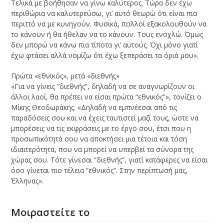
Τελικά με βοήθησαν να γίνω καλύτερος. Τώρα δεν έχω
περιθώρια να καλυτερεύσω, γι’ αυτό θεωρώ ότι είναι πια
περιττό να με κυνηγούν. Φυσικά, πολλοί εξακολουθούν να
το κάνουν ή θα ήθελαν να το κάνουν. Τους ενοχλώ. Όμως
δεν μπορώ να κάνω πια τίποτα γι’ αυτούς. Όχι μόνο γιατί
έχω φτάσει αλλά νομίζω ότι έχω ξεπεράσει τα όριά μου».
Πρώτα «εθνικός», μετά «διεθνής»
«Για να γίνεις “διεθνής”, δηλαδή να σε αναγνωρίζουν οι
άλλοι λαοί, θα πρέπει να είσαι πρώτα “εθνικός”», τονίζει ο
Μίκης Θεοδωράκης. «Δηλαδή να εμπνέεσαι από τις
παραδόσεις σου και να έχεις ταυτιστεί μαζί τους, ώστε να
μπορέσεις να τις εκφράσεις με το έργο σου, έτσι που η
προσωπικότητά σου να αποκτήσει μια τέτοια και τόση
ιδιαιτερότητα, που να μπορεί να υπερβεί τα σύνορα της
χώρας σου. Τότε γίνεσαι “διεθνής”, γιατί κατάφερες να είσαι
όσο γίνεται πιο τέλεια “εθνικός”. Στην περίπτωσή μας,
Έλληνας».
Μοιραστείτε το