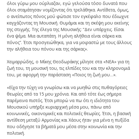
όλοι γύρω μου ούρλιαζαν, εγώ γελούσα τόσο δυνατά που
όλοι σταμάτησαν νομίζοντας ότι τρελάθηκα. Αντίθετα, όμως,
ο ανείπωτος πόνος μού φώτισε τον εγκέφαλο που έδιωχνε
καγχάζοντας τη Μουσική. Θυμάμαι και τη σκέψη μου εκείνης
της στιγμής. Της έλεγα της Μουσικής: “Δεν υπάρχεις. Είσαι
ένα ψέμα. Μια αυταπάτη. Η μόνη αλήθεια είναι σάρκα και
πόνος”. Έτσι προσγειώθηκα, για να μοιραστώ με τους άλλους
την αλήθεια του πόνου και της σάρκας».
Χειμαρρώδης, ο Μίκης Θεοδωράκης μίλησε στα «ΝΕΑ» για τη
ζωή του, τη μουσική του, τις ελπίδες του και την κληρονομιά
του, με αφορμή την παράσταση «Ποιος τη ζωή μου…».
«Είχα την τύχη να γνωρίσω και να μυηθώ στις πυθαγόρειες
θεωρίες από τα 15 μου χρόνια. Και από τότε έως σήμερα
παρέμεινα πιστός. Έτσι μπορώ να πω ότι η ιδιότητα του
Μουσικού υπήρξε κυριαρχική μέσα μου, πάνω από
κοινωνικές, οικονομικές και πολιτικές θεωρίες. Έτσι, η βασική
αντίθεση μεταξύ Αρμονίας και Χάους ήταν για μένα η πυξίδα
που οδήγησε τα βήματά μου μέσα στην κοινωνία και την
πολιτική.