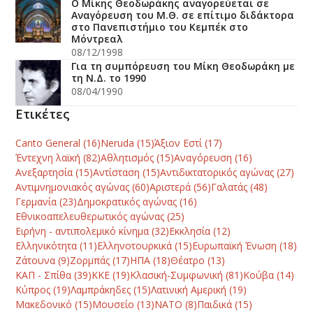
Ο Μίκης Θεοδωράκης αναγορεύεται σε
Αναγόρευση του Μ.Θ. σε επίτιμο διδάκτορα
στο Πανεπιστήμιο του Κεμπέκ στο
Μόντρεαλ
08/12/1998
Για τη συμπόρευση του Μίκη Θεοδωράκη με
τη Ν.Δ. το 1990
08/04/1990
Ετικέτες
Canto General
(16)
Neruda
(15)
Άξιον Εστί
(17)
Έντεχνη λαϊκή
(82)
Αθλητισμός
(15)
Αναγόρευση
(16)
Ανεξαρτησία
(15)
Αντίσταση
(15)
Αντιδικτατορικός αγώνας
(27)
Αντιμνημονιακός αγώνας
(60)
Αριστερά
(56)
Γαλατάς
(48)
Γερμανία
(23)
Δημοκρατικός αγώνας
(16)
Εθνικοαπελευθερωτικός αγώνας
(25)
Ειρήνη - αντιπολεμικό κίνημα
(32)
Εκκλησία
(12)
Ελληνικότητα
(11)
Ελληνοτουρκικά
(15)
Ευρωπαϊκή Ένωση
(18)
Ζάτουνα
(9)
Ζορμπάς
(17)
ΗΠΑ
(18)
Θέατρο
(13)
ΚΑΠ - Σπίθα
(39)
ΚΚΕ
(19)
Κλασική-Συμφωνική
(81)
Κούβα
(14)
Κύπρος
(19)
Λαμπράκηδες
(15)
Λατινική Αμερική
(19)
Μακεδονικό
(15)
Μουσείο
(13)
ΝΑΤΟ
(8)
Παιδικά
(15)