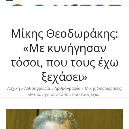
Skip
Open
Close
to
content
mobile
mobile
menu
menu
Mίκης Θεοδωράκης:
«Με κυνήγησαν
τόσοι, που τους έχω
ξεχάσει»
Αρχική
»
Αρθρογραφία
»
Αρθρογραφία
»
Mίκης Θεοδωράκης:
«Με κυνήγησαν τόσοι, που τους έχω…