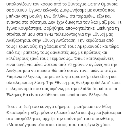
υπολογίζουν τον κόσμο από το Σύνταγμα ως την Ομόνοια
σε 500.000. Έγιναν εκλογές. Διαφωνήσαμε με αυτούς που
μπήκαν στη Βουλή. Εγώ δηλώνω ότι παραμένω έξω και
ενάντια στο σύστημα. Δεν έχω όμως πια τον λαό μαζί μου. Τι
έγινε; Κουράστηκε, φοβήθηκε, απογοητεύτηκε; Ξεκίνησα τη
στράτευσή μου στα 1942 παλεύοντας για την Εθνική μας
Ανεξαρτησία, στην Εθνική Αντίσταση. Την κερδίσαμε από
τους Γερμανούς, τη χάσαμε από τους Αμερικανούς και τώρα
από τις Τράπεζες, τους δανειστές μας, με πρώτους και
καλύτερους ξανά τους Γερμανούς… Όπως καταλαβαίνετε,
είναι αργά για μένα ύστερα από 70 χρόνων αγώνες για την
Ανεξαρτησία να παραιτηθώ από αυτόν τον… αιώνιο στόχο.
Επιμένω ελληνικά, πατριωτικά, για οριστική, τελεσίδικη και
ολοκληρωτική λύση. Την Εθνική μας Ανεξαρτησία! Αυτή είναι
η κληρονομιά που σας αφήνω, με την ελπίδα ότι κάποτε οι
Έλληνες θα είναι ελεύθεροι και ωραίοι σαν Έλληνες!».
Ποιος τη ζωή του κυνηγά σήμερα; – ρωτήσαμε τον Μίκη
Θεοδωράκη. «Όχι μόνον ηλικιακά αλλά και ψυχικά βρίσκομαι
στο απυρόβλητο», αρχίζει την απάντησή του ο συνθέτης.
«Με κυνήγησαν τόσοι και τόσοι, που τους έχω ξεχάσει.