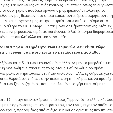
ουργίες μιας κοινωνίας και ενός κράτους; Και επειδή όπως είναι γνωστ
 τα δύο ή τρία σπουδαία όργανα της αμερικανικής πολιτικής, το
 εθνικών μας θεμάτων, στα οποία εμπλέκονται άμεσα συμφέροντα τη
ROM και οι σχέσεις μας με την Τουρκία. Κάτω από το πρίσμα αυτό
ι ιδιαίτερα του ΚΚΕ διαφωνώντας μόνο σε θέματα τακτικής, διότι έχ
ένα ενημερωμένο, τεράστιο και δυναμικό λαϊκό κίνημα διαμαρτυρία
νο μας απειλεί αλλά και μας ντροπιάζει.
αι για την αυστηρότητα των Γερμανών. Δεν είναι τώρα
τά τη γνώμη σας ποιο είναι το μεγαλύτερο μας λάθος;
ν ξένων και ειδικά των Γερμανών ένα άλλο. Ας μην τα μπερδεύουμε.
άθη δεν βλάψανε παρά εμάς τους ίδιους. Ενώ τα λάθη ορισμένων
ες μάλιστα περιπτώσεις δεν ήταν απλά λάθη αλλά εγκλήματα, για τ
ι τα θύματά τους, όπως στην περίπτωση τη δική μας και να προσέχ
άτια των ξένων ζητιάνοι, που με απλωμένο το χέρι επαιτούμε τη
 στα 1944 στην απελευθέρωση από τους Γερμανούς, ο ελληνικός λα
με τις οργανώσεις και τον στρατό του, τον ΕΛΑΣ, είχε τον απόλυτο
γγλέζους, προδομένος από ανάξιους ή και σε ορισμένες περιπτώσει