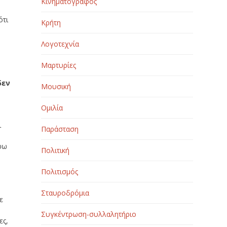
Κινηματογράφος
ότι
Κρήτη
Λογοτεχνία
Μαρτυρίες
δεν
Μουσική
Ομιλία
ι
Παράσταση
ψω
Πολιτική
Πολιτισμός
Σταυροδρόμια
ε
Συγκέντρωση-συλλαλητήριο
ες,