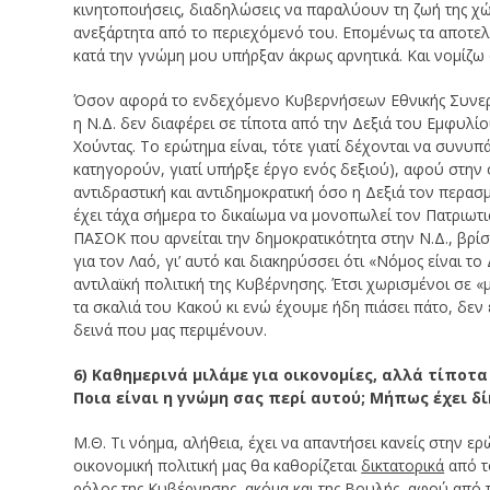
κινητοποιήσεις, διαδηλώσεις να παραλύουν τη ζωή της χώ
ανεξάρτητα από το περιεχόμενό του. Επομένως τα αποτελέ
κατά την γνώμη μου υπήρξαν άκρως αρνητικά. Και νομίζω
Όσον αφορά το ενδεχόμενο Κυβερνήσεων Εθνικής Συνεργασ
η Ν.Δ. δεν διαφέρει σε τίποτα από την Δεξιά του Εμφυλί
Χούντας. Το ερώτημα είναι, τότε γιατί δέχονται να συνυ
κατηγορούν, γιατί υπήρξε έργο ενός δεξιού), αφού στην ο
αντιδραστική και αντιδημοκρατική όσο η Δεξιά τον περασμ
έχει τάχα σήμερα το δικαίωμα να μονοπωλεί τον Πατριωτισ
ΠΑΣΟΚ που αρνείται την δημοκρατικότητα στην Ν.Δ., βρί
για τον Λαό, γι’ αυτό και διακηρύσσει ότι «Νόμος είναι 
αντιλαϊκή πολιτική της Κυβέρνησης. Έτσι χωρισμένοι σε
τα σκαλιά του Κακού κι ενώ έχουμε ήδη πιάσει πάτο, δεν
δεινά που μας περιμένουν.
6) Καθημερινά μιλάμε για οικονομίες, αλλά τίποτ
Ποια είναι η γνώμη σας περί αυτού; Μήπως έχει δί
Μ.Θ. Τι νόημα, αλήθεια, έχει να απαντήσει κανείς στην ε
οικονομική πολιτική μας θα καθορίζεται
δικτατορικά
από το
ρόλος της Κυβέρνησης, ακόμα και της Βουλής, αφού από τι