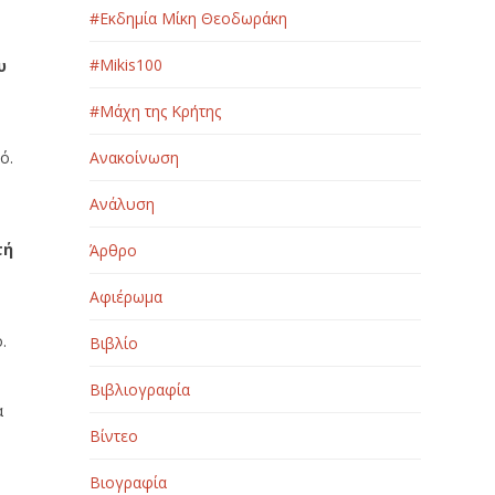
#Εκδημία Μίκη Θεοδωράκη
#Μikis100
υ
#Μάχη της Κρήτης
ό.
Ανακοίνωση
Ανάλυση
τή
Άρθρο
Αφιέρωμα
.
Βιβλίο
Βιβλιογραφία
α
Βίντεο
Βιογραφία