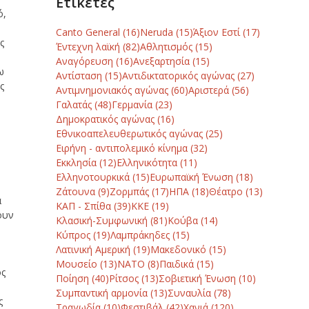
Ετικέτες
ό,
Canto General
(16)
Neruda
(15)
Άξιον Εστί
(17)
ς
Έντεχνη λαϊκή
(82)
Αθλητισμός
(15)
Αναγόρευση
(16)
Ανεξαρτησία
(15)
ω
Αντίσταση
(15)
Αντιδικτατορικός αγώνας
(27)
ς
Αντιμνημονιακός αγώνας
(60)
Αριστερά
(56)
Γαλατάς
(48)
Γερμανία
(23)
Δημοκρατικός αγώνας
(16)
Εθνικοαπελευθερωτικός αγώνας
(25)
Ειρήνη - αντιπολεμικό κίνημα
(32)
Εκκλησία
(12)
Ελληνικότητα
(11)
Ελληνοτουρκικά
(15)
Ευρωπαϊκή Ένωση
(18)
Ζάτουνα
(9)
Ζορμπάς
(17)
ΗΠΑ
(18)
Θέατρο
(13)
α
ΚΑΠ - Σπίθα
(39)
ΚΚΕ
(19)
ουν
Κλασική-Συμφωνική
(81)
Κούβα
(14)
Κύπρος
(19)
Λαμπράκηδες
(15)
Λατινική Αμερική
(19)
Μακεδονικό
(15)
Μουσείο
(13)
ΝΑΤΟ
(8)
Παιδικά
(15)
ός
Ποίηση
(40)
Ρίτσος
(13)
Σοβιετική Ένωση
(10)
Συμπαντική αρμονία
(13)
Συναυλία
(78)
ς
Τραγωδία
(10)
Φεστιβάλ
(42)
Χανιά
(120)