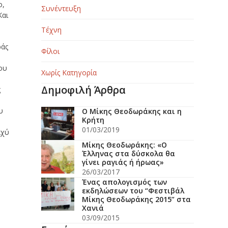
ο,
Συνέντευξη
Και
Τέχνη
ράς
Φίλοι
που
Χωρίς Κατηγορία
Δημοφιλή Άρθρα
ς
υ
O Μίκης Θεοδωράκης και η
Κρήτη
01/03/2019
αχύ
Μίκης Θεοδωράκης: «Ο
Έλληνας στα δύσκολα θα
γίνει ραγιάς ή ήρωας»
26/03/2017
Ένας απολογισμός των
εκδηλώσεων του “Φεστιβάλ
Μίκης Θεοδωράκης 2015” στα
Χανιά
ο
03/09/2015