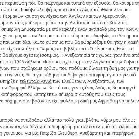
σε περίπτωση που θα παίρναμε και τυπικά την εξουσία, θα κάναμε τ
ό σύστημα. Κακόβουλο ψέμα, που δυστυχώς κατόρθωσαν να μας
ν Γερμανών και στη συνέχεια των Άγγλων και των Αμερικανών,
κομμουνιστές μπήκαμε πρώτοι στην Αντίσταση κατά της Χούντας,
ν σημερινή Δημοκρατία με επί κεφαλής έναν αντίπαλό μας, τον Κων/
χώρα μας και τον λαό μας από το κόμμα μας. Ακριβώς το ίδιο ήμαστ
ας πάνω απ’ όλα. Και το σύστημα που θα εφαρμόζαμε θα ήταν η Λαϊκή
είχε συντάξει ο Γληνός στο βιβλίο του «Τι είναι και τι θέλει το
 θα είχαμε σχέσεις ισοτιμίας. Η Ανεξαρτησία της χώρας ήταν ένα απ
ης στα 1945 δήλωσε «Ισότιμες σχέσεις με την Αγγλία και την Σοβιετι
λήνων που σταθήκαμε όρθιοι, που πρόθυμα δίναμε τη ζωή μας για τη
α, ευγένεια, δίψα για μάθηση και δίψα για προσφορά για το γενικό
ς υπήρξε η
τελευταία γενιά
των Ελεύθερων, Ανεξάρτητων, των
την Ομορφιά Ελλήνων. Και τέτοιες γενιές ένας Λαός τις δημιουργεί
 ο κατήφορος που «επιτρέπει» σήμερα σ’ αυτούς που εμείς τους
 να ασχημονούν βάζοντας εξώφυλλα τη δική μας Αφροδίτη να απλών
ν μπορώ να αντιδράσω αλλά πιο πολύ γιατί βλέπω γύρω μου όλους
τιπάλους, να δέχονται αδιαμαρτύρητα τον ευτελισμό της χώρας μα
 η γενιά μου για μια Πατρίδα Ελεύθερη, Ανεξάρτητη και Υπερήφανη.