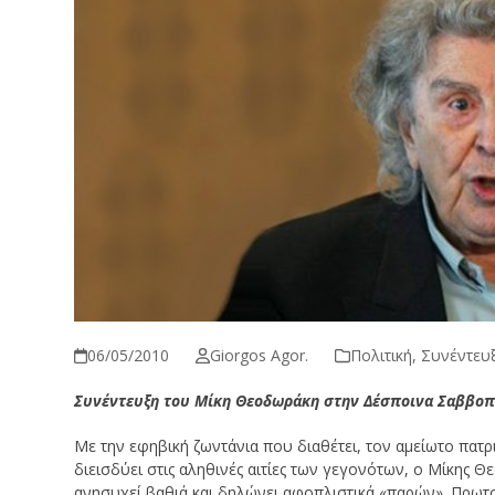
06/05/2010
Giorgos Agor.
Πολιτική
,
Συνέντευ
Συνέντευξη του Μίκη Θεοδωράκη στην Δέσποινα Σαββοπ
Με την εφηβική ζωντάνια που διαθέτει, τον αμείωτο πατρ
διεισδύει στις αληθινές αιτίες των γεγονότων, ο Μίκης
ανησυχεί βαθιά και δηλώνει αφοπλιστικά «παρών». Πρωτ