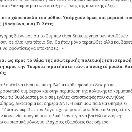
α «Επίκαιρα» μια συνέντευξη εφ’ όλης της πολιτικής ύλης.
α στο χώρο κύκλο του μύθου. Υπάρχουν όμως και μερικοί πο
(Δραγώνα, κ.ά) Τι λέτε;
αγόρας διέγνωσε ότι το Σύμπαν είναι δημιούργημα των
Αντιθέτων
..
ν σε όλα; Κάτι τέτοιο δεν θα ήταν μόνο τερατώδες αλλά και βαρετ
τε να φροντίσεις να αποκτήσεις…».
 και ως προς το θέμα της εσωτερικής πολιτικής (επιστροφή
ση προς την Τουρκία- κρατήσατε πάντα ανοιχτό μυαλό. Αυ
ύς;
ολουθεί να είναι μυωπική. Βλέπει κάθε φορά το δέντρο και
προσωπικό συμφέρον και στην περίπτωση της πολιτικής το κομματικό
ις που τις θυμόμαστε μόνο σε μεγάλες καταστροφές που συνήθως
Κύπρος, Δικτατορία και σήμερα ΔΝΤ. Η δική μου παιδεία υπήρξε εξ
. Γι’ αυτόν ακριβώς τον λόγο είχα μπροστά μου δύο επιλογές: είτε ν
ν κοινωνία, πράγμα που τελικά έκανα, για να βρεθώ σε διαρκή
νω ουσιαστικά μόνος με ελάχιστες εξαιρέσεις έως σήμερα.