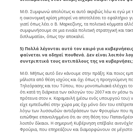
Μ.Θ. Συμφωνώ απολύτως κι αυτό ακριβώς λέω κι εγώ με
η οικονομική κρίση μπορεί να αποτελέσει το εφαλτήριο γ
γιατί όπως λέει ο Β. Μαρκεζίνης, τα πολιτικά κόμματα αλ
συμφωνήσουμε σε μια ενιαία πολιτική στρατηγική και τακτ
διπλωματία», όπως την αποκαλεί.
5) Πολλά λέγονται αυτό τον καιρό για κυβερνήσει
φαίνεται να οδηγεί πουθενά. Δεν είναι λοιπόν λο
συντριπτικά τους αντιπάλους της να κυβερνήσει;
Μ.Θ. Μήπως αυτό δεν κάνουμε στην πράξη; Και ποιος εμπ
μάλιστα από θέση ισχύος και όχι όπως η προηγούμενη που
Τηλεόρασης και του Τύπου, που μονοπωλιακά ελέγχει το 
ότι κατά τη διάρκεια των εκλογών του 2007 και εν μέσω
πρότεινα στον κ. Καραμανλή (μέσω ενός υπουργού του) ν
είχε εμπεδωθεί στην χώρα μας όχι μόνο δεν του επέτρεπε
λόγω των λυσσωδών αντιδράσεων των Φρουρίων που προα
ειπώθηκε επανειλημμένα ότι αν στη θέση του Παπανδρέου
λοιπόν δίκαιοι. Η σημερινή Κυβέρνηση επέβαλε ανενόχλητ
Φρούρια, που επηρεάζουν και διαμορφώνουν σε μέγιστο β