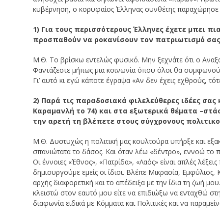
κυβέρνηση, ο κορυφαίος Έλληνας συνθέτης παραχώρησε στ
1) Για τους περισσότερους Έλληνες έχετε μπει πι
προσπαθούν να ροκανίσουν τον πατριωτισμό σας; 
Μ.Θ. Το βρίσκω εντελώς φυσικό. Μην ξεχνάτε ότι ο Αναξ
Φαντάζεστε μήπως μια κοινωνία όπου όλοι θα συμφωνούσα
Γι’ αυτό κι εγώ κάποτε έγραψα «Αν δεν έχεις εχθρούς, τό
2) Παρά τις παραδοσιακά φιλελεύθερες ιδέες σας
Καραμανλή το 74) και στα εξωτερικά θέματα –στά
την αρετή τη βλέπετε στους σύγχρονους πολιτικο
Μ.Θ. Δυστυχώς η πολιτική μας κουλτούρα υπήρξε και εξακ
σπανιώτατα το δάσος. Και όταν λέω «δέντρο», εννοώ το 
Οι έννοιες «Έθνος», «Πατρίδα», «Λαός» είναι απλές λέξε
δημιουργούμε εμείς οι ίδιοι. Βλέπε Μικρασία, Εμφύλιος, 
αρχής διαφορετική και το απέδειξα με την ίδια τη ζωή μου
κλειστώ στον εαυτό μου είτε να επιδιώξω να ενταχθώ στη
διαφωνία ειδικά με Κόμματα και Πολιτικές και να παραμεί