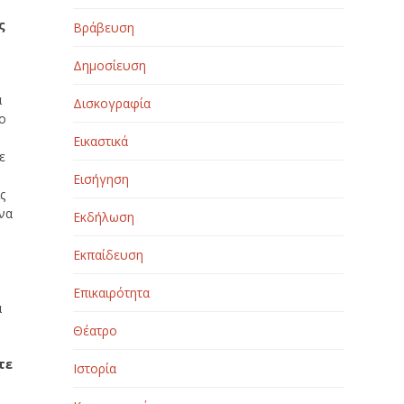
ς
Βράβευση
Δημοσίευση
α
Δισκογραφία
το
Εικαστικά
ε
Εισήγηση
ς
 να
Εκδήλωση
Εκπαίδευση
Επικαιρότητα
α
Θέατρο
τε
Ιστορία