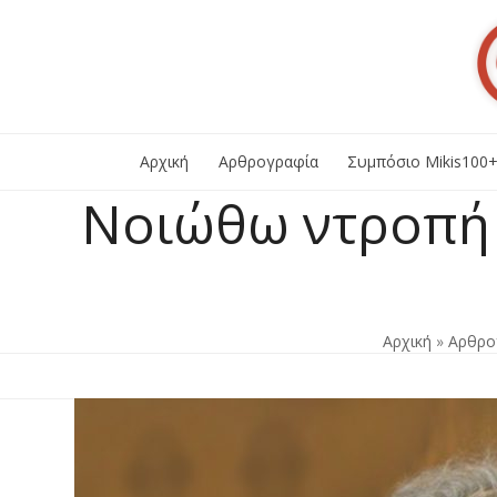
Skip
to
content
Αρχική
Αρθρογραφία
Συμπόσιο Mikis100
Νοιώθω ντροπή γ
Αρχική
»
Αρθρο