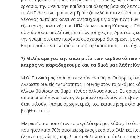
εργασία, την υγεία, την παιδεία και όλες τις βασικές λειτ
το ΔΝΤ δεν είναι μια απλή Τράπεζα αλλά αποτελεί ένα από
γεγονός αυτό μας κάνει να ανησυχούμε για την τύχη των
εξωτερικής πολιτικής των ΗΠΑ, όπως είναι η Κύπρος, η FY
συντάσσομαι απολύτως με της ανησυχίες της Αριστεράς κα
την γνώμη ότι στον παρόντα συσχετισμό δυνάμεων, μόνο 
θα μπορούσε να ανατρέψει αυτή την κατάσταση, που όχι μό
7) Μιλήσαμε για την απληστία των κερδοσκόπων κ
καιρός να παραδεχτούμε και τα δικά μας λάθη; Κα
Μ.Θ. Τα δικά μας λάθη αποτελούν ένα θέμα. Οι ύβρεις τω
Άλλωστε ουδείς αναμάρτητος. Τουλάχιστον τα δικά μας λ
άλλων βύθισαν σε βαρύ πένθος άλλους λαούς. Σε ορισμέν
οποία οι απόγονοι των εγκληματιών οφείλουν να σέβοντα
όταν μιλούν. Φταίμε όμως κι εμείς που καταντήσαμε στα μ
βοήθειά τους.
Με ρωτήσατε ποιο ήταν το μεγαλύτερό μας λάθος. Το ότι
που ήταν κατά 70% συσπειρωμένος μέσα στο ΕΑΜ και που 
έλεγχο της χώρας, παρέδωσε εθελοντικά τα όπλα στους Ε