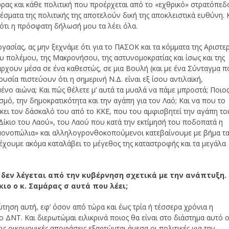
ρας και κάθε πολιτική που προέρχεται από το «εχθρικό» στρατόπεδ
σματα της πολιτικής της αποτελούν δική της αποκλειστικά ευθύνη. 
 ότι η πρόσφατη δήλωσή μου τα λέει όλα.
ίας, ας μην ξεχνάμε ότι για το ΠΑΣΟΚ και τα κόμματα της Αριστε
ου πολέμου, της Μακρονήσου, της αστυνομοκρατίας και ίσως και της
πάρχουν μέσα σε ένα καθεστώς, σε μια Βουλή (και με ένα Σύνταγμα 
υσία πιστεύουν ότι η σημερινή Ν.Δ. είναι εξ ίσου αντιλαϊκή,
ένο αιώνα; Και πώς θέλετε μ’ αυτά τα μυαλά να πάμε μπροστά; Ποιο
μό, την δημοκρατικότητα και την αγάπη για τον Λαό; Και να που το
σκει τον δάσκαλό του από το ΚΚΕ, που του αμφισβητεί την αγάπη το
το Δίκιο του Λαού», του Λαού που κατά την εκτίμησή του ποδοπατά η
 «μονοπώλια» και αλληλογρονθοκοπούμενοι κατεβαίνουμε με βήμα τ
 έχουμε ακόμα καταλάβει το μέγεθος της καταστροφής και τα μεγάλα
α δεν λέγεται από την κυβέρνηση σχετικά με την ανάπτυξη.
κιο ο κ. Σαμάρας σ αυτά που λέει;
ρώτηση αυτή, εφ’ όσον από τώρα και έως τρία ή τέσσερα χρόνια η
 ΔΝΤ. Και διερωτώμαι ειλικρινά ποιος θα είναι στο διάστημα αυτό 
ς οικονομικές αποφάσεις εξαρτώνται άμεσα οι πολιτικές για την