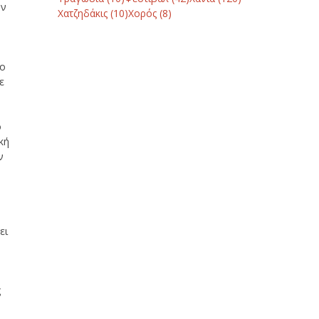
ην
Χατζηδάκις
(10)
Χορός
(8)
νο
ε
ό
κή
ν
ει
ς