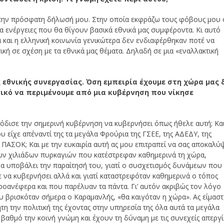
 την πρόσφατη δήλωσή μου. Στην οποία εκφράζω τους φόβους μου 
ια ενέργειες που θα θίγουν βασικά εθνικά μας συμφέροντα. Κι αυτό
λά και η ελληνική κοινωνία γενικώτερα δεν ενδιαφέρθηκαν ποτέ να
ική σε σχέση με τα εθνικά μας θέματα. Δηλαδή σε μια «εναλλακτική
ς εθνικής συνεργασίας. Όση εμπειρία έχουμε στη χώρα μας 
γικό να περιμένουμε από μια κυβέρνηση που νίκησε
όδισε την σημερινή κυβέρνηση να κυβερνήσει όπως ήθελε αυτή; Κα
 είχε απέναντί της τα μεγάλα Φρούρια της ΓΣΕΕ, της ΑΔΕΔΥ, της
ΠΑΣΟΚ; Και με την ευκαιρία αυτή ας μου επιτραπεί να σας αποκαλύ
 των χιλιάδων πυρκαγιών που κατέστρεφαν καθημερινά τη χώρα,
α υποβάλει την παραίτησή του, γιατί ο συσχετισμός δυνάμεων που
 να κυβερνήσει αλλά και γιατί καταστρεφόταν καθημερινά ο τόπος
νέφερα και που παρέλυαν τα πάντα. Γι’ αυτόν ακριβώς τον λόγο
 βρισκόταν σήμερα ο Καραμανλής, «θα καιγόταν η χώρα». Ας είμαστ
η την πολιτική της έχοντας στην υπηρεσία της όλα αυτά τα μεγάλα
αθμό την κοινή γνώμη και έχουν τη δύναμη με τις συνεχείς απεργί