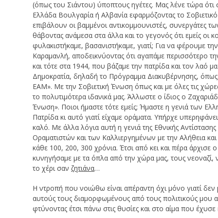
(όπως του Σιάντου) ύποπτους ηγέτες. Μας λένε τώρα ότι 
Ελλάδα Βουλγαρία ή Αλβανία εφαρμόζοντας το Σοβιετικ
επιβάλουν οι βαμμένοι αντικομμουνιστές, συνεργάτες τω
θάβοντας ανάμεσα στα άλλα και το γεγονός ότι εμείς οι 
φυλακιστήκαμε, βασανιστήκαμε, γιατί; Για να φέρουμε τη
Καραμανλή, αποδεικνύοντας ότι αγαπάμε περισσότερο την 
και τότε στα 1944, που βάζαμε την πατρίδα και τον λαό μ
Δημοκρατία, δηλαδή το Πρόγραμμα Διακυβέρνησης, όπως το 
ΕΑΜ». Με την Σοβιετική Ένωση όπως και με όλες τις χώρες
το πολυτιμότερα ιδανικά μας. Άλλωστε ο ίδιος ο Ζαχαριάδ
Ένωση». Ποιοι ήμαστε τότε εμείς; Ήμαστε η γενιά των Ελ
Πατρίδα κι αυτό γιατί είχαμε οράματα. Υπήρχε υπερηφάνει
καλό. Με άλλα λόγια αυτή η γενιά της Εθνικής Αντίσταση
Οραματιστών και των Καλλιεργημένων με την Αλήθεια και 
κάθε 100, 200, 300 χρόνια. Έτσι από κει και πέρα άρχισε
κυνηγήσαμε με τα όπλα από την χώρα μας, τους νεοναζί,
το χέρι σαν
ζητιάνα
…
Η ντροπή που νοιώθω είναι απέραντη όχι μόνο γιατί δε
αυτούς τους διαμορφωμένους από τους πολιτικούς μου αν
φτύνοντας έτσι πάνω στις θυσίες και στο αίμα που έχυσε