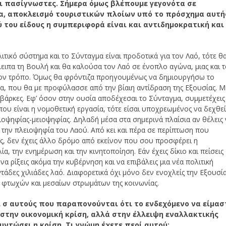
ναι πασίγνωστες. Σήμερα όμως βλέπουμε γεγονότα σε
α, αποκλεισμό τουριστικών πλοίων υπό το πρόσχημα αυτή
ύ του είδους η συμπεριφορά είναι και αντιδημοκρατική και
ιτικό σύστημα και το Σύνταγμα είναι προδοτικά για τον Λαό, τότε θ
ειπα τη Βουλή και θα καλούσα τον Λαό σε ένοπλο αγώνα, μιας και 
λλον τρόπο. Όμως θα φρόντιζα προηγουμένως να δημιουργήσω το
μα, που θα με προφύλασσε από την βίαιη αντίδραση της Εξουσίας. Μ
 βάρκες. Εφ’ όσον στην ουσία αποδέχεσαι το Σύνταγμα, συμμετέχεις
ου είναι η νομοθετική εργασία, τότε είσαι υποχρεωμένος να δεχθεί
ιοψηφίας-μειοψηφίας. Δηλαδή μέσα στα σημερινά πλαίσια αν θέλεις
ς την πλειοψηφία του Λαού. Από κει και πέρα σε περίπτωση που
ης, δεν έχεις άλλο δρόμο από εκείνον που σου προσφέρει η
ία, την ενημέρωση και την κινητοποίηση. Εάν έχεις δίκιο και πείσεις
να ρίξεις ακόμα την κυβέρνηση και να επιβάλεις μια νέα πολιτική
τάδες χιλιάδες λαό. Διαφορετικά όχι μόνο δεν ενοχλείς την Εξουσί
ν φτωχών και μεσαίων στρωμάτων της κοινωνίας.
ει σ αυτούς που παραπονούνται ότι το ενδεχόμενο να είμασ
στην οικονομική κρίση, αλλά στην έλλειψη εναλλακτικής
ντώσει η κρίση. Τι γνώμη έχετε περί αυτού;