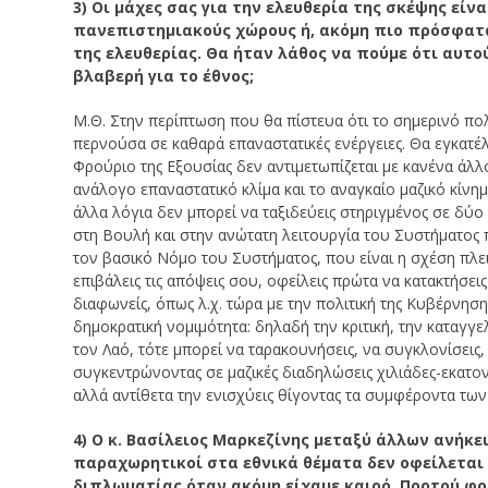
3) Οι μάχες σας για την ελευθερία της σκέψης εί
πανεπιστημιακούς χώρους ή, ακόμη πιο πρόσφατ
της ελευθερίας. Θα ήταν λάθος να πούμε ότι αυτο
βλαβερή για το έθνος;
Μ.Θ. Στην περίπτωση που θα πίστευα ότι το σημερινό πολ
περνούσα σε καθαρά επαναστατικές ενέργειες. Θα εγκατέλ
Φρούριο της Εξουσίας δεν αντιμετωπίζεται με κανένα ά
ανάλογο επαναστατικό κλίμα και το αναγκαίο μαζικό κίνη
άλλα λόγια δεν μπορεί να ταξιδεύεις στηριγμένος σε δύο
στη Βουλή και στην ανώτατη λειτουργία του Συστήματος π
τον βασικό Νόμο του Συστήματος, που είναι η σχέση πλε
επιβάλεις τις απόψεις σου, οφείλεις πρώτα να κατακτήσει
διαφωνείς, όπως λ.χ. τώρα με την πολιτική της Κυβέρνησ
δημοκρατική νομιμότητα: δηλαδή την κριτική, την καταγγελ
τον Λαό, τότε μπορεί να ταρακουνήσεις, να συγκλονίσεις, 
συγκεντρώνοντας σε μαζικές διαδηλώσεις χιλιάδες-εκατον
αλλά αντίθετα την ενισχύεις θίγοντας τα συμφέροντα τω
4) Ο κ. Βασίλειος Μαρκεζίνης μεταξύ άλλων ανήκ
παραχωρητικοί στα εθνικά θέματα δεν οφείλεται 
διπλωματίας όταν ακόμη είχαμε καιρό. Προτού φου