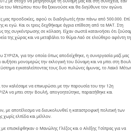
012 με στόχο να μετρήσουμε τη δύναμή μας και στη συνέχεια, εάν
άδα του Μετώπου που θα ξεκινούσε και θα διηύθυνε τον αγώνα.
ές μας προσδοκίες, αφού οι διαδηλωτές ήταν πάνω από 500.000. Επί
 κι εγώ. Και οι τρεις δεχθήκαμε άγρια επίθεση από τα ΜΑΤ. Στη
ς της συγκέντρωσης σε κόλαση. Είχαν σωστά κατανοήσει ότι ζούσα
ρεία της χώρας και να μεταβάλει το θύμα-Λαό σε ελεύθερο αφέντη τη
του ΣΥΡΙΖΑ, για την οποία όπως αποδείχθηκε, η συνεργασία μαζί μας
να αυξήσει μονομερώς την εκλογική του δύναμη και να μπει στη Βουλ
 Σύστημα εγκαταλείποντας τους δυο πυλώνες άμυνας, το Λαϊκό Μέτ
ι τον καλέσαμε να επικυρώσει με την παρουσία του την 12η
ΙΖΑ να μπει στην Βουλή, απογοητεύτηκε, παραιτήθηκε και
ν, με αποτέλεσμα να διευκολυνθεί η καταστροφική πολιτική των
 χωρίς ελπίδα και μέλλον.
ς με επισκέφθηκαν ο Μανώλης Γλέζος και ο Αλέξης Τσίπρας για να