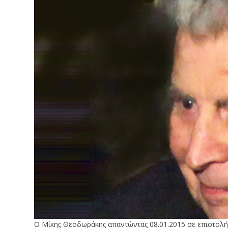
Ο Μίκης Θεοδωράκης απαντώντας 08.01.2015 σε επιστολή