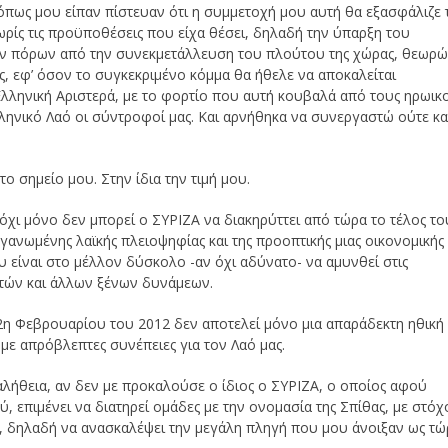
 όπως μου είπαν πίστευαν ότι η συμμετοχή μου αυτή θα εξασφάλιζε 
ρίς τις προϋποθέσεις που είχα θέσει, δηλαδή την ύπαρξη του
ών πόρων από την συνεκμετάλλευση του πλούτου της χώρας, θεωρ
, εφ’ όσον το συγκεκριμένο κόμμα θα ήθελε να αποκαλείται
α Ελληνική Αριστερά, με το φορτίο που αυτή κουβαλά από τους ηρωικ
Ελληνικό Λαό οι σύντροφοί μας. Και αρνήθηκα να συνεργαστώ ούτε κα
ο σημείο μου. Στην ίδια την τιμή μου.
 όχι μόνο δεν μπορεί ο ΣΥΡΙΖΑ να διακηρύττει από τώρα το τέλος το
γανωμένης λαϊκής πλειοψηφίας και της προοπτικής μιας οικονομικής
 είναι στο μέλλον δύσκολο -αν όχι αδύνατο- να αμυνθεί στις
τών και άλλων ξένων δυνάμεων.
12η Φεβρουαρίου του 2012 δεν αποτελεί μόνο μια απαράδεκτη ηθική
με απρόβλεπτες συνέπειες για τον Λαό μας.
λήθεια, αν δεν με προκαλούσε ο ίδιος ο ΣΥΡΙΖΑ, ο οποίος αφού
 επιμένει να διατηρεί ομάδες με την ονομασία της Σπίθας, με στόχ
υ, δηλαδή να ανασκαλέψει την μεγάλη πληγή που μου άνοιξαν ως τώ