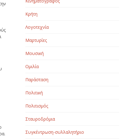
Κινηματογράφος
την
Κρήτη
ώ
Λογοτεχνία
ούς
ι
Μαρτυρίες
Μουσική
Ομιλία
υ
Παράσταση
Πολιτική
Πολιτισμός
Σταυροδρόμια
ο
Συγκέντρωση-συλλαλητήριο
ρα.