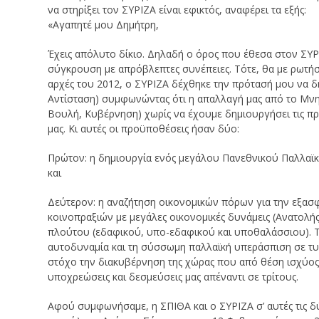
να στηρίξει τον ΣΥΡΙΖΑ είναι εφικτός, αναφέρει τα εξής:
«Αγαπητέ μου Δημήτρη,
Έχεις απόλυτο δίκιο. Δηλαδή ο όρος που έθεσα στον ΣΥΡ
σύγκρουση με απρόβλεπτες συνέπειες. Τότε, θα με ρωτήσεις
αρχές του 2012, ο ΣΥΡΙΖΑ δέχθηκε την πρότασή μου να δ
Αντίσταση) συμφωνώντας ότι η απαλλαγή μας από το Μνημ
Βουλή, Κυβέρνηση) χωρίς να έχουμε δημιουργήσει τις π
μας. Κι αυτές οι προϋποθέσεις ήσαν δύο:
Πρώτον: η δημιουργία ενός μεγάλου Πανεθνικού Παλλαϊ
και
Δεύτερον: η αναζήτηση οικονομικών πόρων για την εξασφά
κοινοπραξιών με μεγάλες οικονομικές δυνάμεις (Ανατολής
πλούτου (εδαφικού, υπο-εδαφικού και υποθαλάσσιου). Τ
αυτοδυναμία και τη σύσσωμη παλλαϊκή υπεράσπιση σε τυχ
στόχο την διακυβέρνηση της χώρας που από θέση ισχύος θ
υποχρεώσεις και δεσμεύσεις μας απέναντι σε τρίτους.
Αφού συμφωνήσαμε, η ΣΠΙΘΑ και ο ΣΥΡΙΖΑ σ’ αυτές τις δ