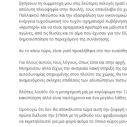
ζητήσουν τη συμμετοχή μου στις δεύτερες εκλογές (γιατί
απόλυτη πλειοψηφία στην Βουλή), τους επανέλαβα ότι χω
Παλλαϊκού Μετώπου και την εξασφάλιση των οικονομικ
ενέργεια τυχοδιωκτική τον τυχόν σχηματισμό Κυβέρνησης
«Αριστερά» και να είναι πραγματικά Αριστερά και μάλιστ
αγώνες, από τις θυσίες και το αίμα που έχυσαν για τον 
δημοσιοποίησα το περιεχόμενο της συνάντησης.
Αν το κάνω τώρα, είναι γιατί προκλήθηκα στο πιο ευαίσθητ
Για όλους αυτούς τους λόγους, όπως είπα και στην αρχή,
Μνημονίου αλλά δίχως την αναγκαία λαϊκή στήριξη της ορ
αυτοδυναμίας στηριγμένης στον πλούτο της χώρας, θα του
αναμενόμενες σκληρές επιθέσεις των αδυσώπητων πιστω
Βλέπεις λοιπόν ότι η μεταχείρισή μας με κορύφωμα την 
κακοποίηση αλλά είναι ταυτόχρονα και ένα μεγάλο λάθος 
Ομολογώ ότι δεν θα αποκάλυπτα τώρα αυτή την ζοφερή α
πρώτα διέλυσε την ΣΠΙΘΑ με τη μέθοδο του φραξιονισμού,
να εκμεταλλευτεί για μια φορά ακόμα το όποιο κύρος μο