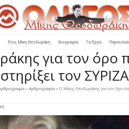
+
Έτος Μίκη Θεοδωράκη
Βιογραφία
Τα Έργα
Παρουσιάσ
άκης για τον όρο π
στηρίξει τον ΣΥΡΙΖΑ
Αρθρογραφία
»
Αρθρογραφία
»
Ο Μίκης Θεοδωράκης για τον όρο π
κή