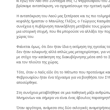
κι εγώ) τον Λαό στο Σύνταγμα στις 12 Φεβρουαρίου του 2
βρίσκαμε ανταπόκριση, να σχηματίσουμε την ηγετική ομ
Η ανταπόκριση του Λαού μας ξεπέρασε και τις πιο τολμηρ
κεφαλής ήμασταν ο Μανώλης Γλέζος, ο Γεώργιος Κασιμάτης
συνέχεια η Κυβέρνηση πανικόβλητη μετέβαλε τους χώρου
μια ιστορική στιγμή, που θα μπορούσε να αλλάξει την πο
χώρας του.
Φαίνεται όμως, ότι δεν ήταν ίδια η εκτίμηση της ηγεσίας 
δεν ήταν ειλικρινής αλλά απλώς μας μεταχειρίστηκε, για 
με στόχο την κατάκτηση της διακυβέρνησης μέσα από το
και τον πλούτο της χώρας.
Τότε, όταν ο Λαός είδε ότι το Μέτωπο που προτείναμε κα
Φεβρουαρίου ήταν ένα τέχνασμα για να βοηθήσει τον ΣΥΡ
αποσύρθηκε.
Στη συνέχεια μεταβλήθηκε σε μια παθητική μάζα ανθρώπω
Μνημονίων και σήμερα να είναι ένας άβουλος παρατηρητής
Όταν αργότερα, ανάμεσα στις δύο εκλογικές αναμετρήσει