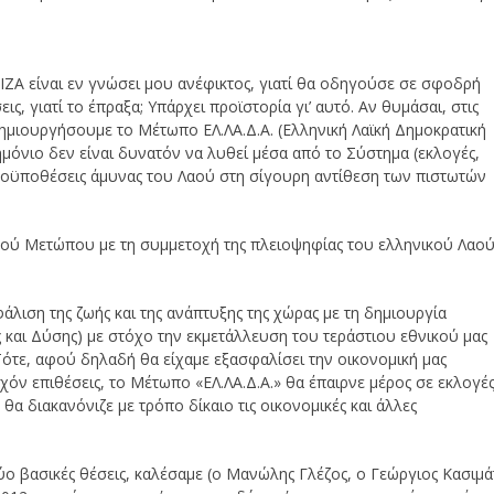
ΙΖΑ είναι εν γνώσει μου ανέφικτος, γιατί θα οδηγούσε σε σφοδρή
, γιατί το έπραξα; Υπάρχει προϊστορία γι’ αυτό. Αν θυμάσαι, στις
ημιουργήσουμε το Μέτωπο ΕΛ.ΛΑ.Δ.Α. (Ελληνική Λαϊκή Δημοκρατική
όνιο δεν είναι δυνατόν να λυθεί μέσα από το Σύστημα (εκλογές,
ροϋποθέσεις άμυνας του Λαού στη σίγουρη αντίθεση των πιστωτών
κού Μετώπου με τη συμμετοχή της πλειοψηφίας του ελληνικού Λαο
λιση της ζωής και της ανάπτυξης της χώρας με τη δημιουργία
 και Δύσης) με στόχο την εκμετάλλευση του τεράστιου εθνικού μας
ότε, αφού δηλαδή θα είχαμε εξασφαλίσει την οικονομική μας
όν επιθέσεις, το Μέτωπο «ΕΛ.ΛΑ.Δ.Α.» θα έπαιρνε μέρος σε εκλογές
α διακανόνιζε με τρόπο δίκαιο τις οικονομικές και άλλες
ύο βασικές θέσεις, καλέσαμε (ο Μανώλης Γλέζος, ο Γεώργιος Κασιμά