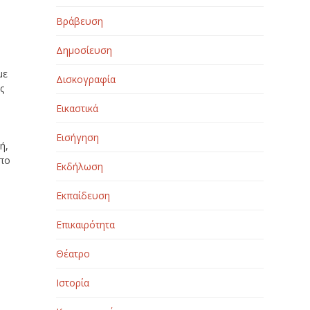
Βράβευση
Δημοσίευση
με
Δισκογραφία
ς
Εικαστικά
Εισήγηση
ή,
ωπο
Εκδήλωση
Εκπαίδευση
Επικαιρότητα
Θέατρο
Ιστορία