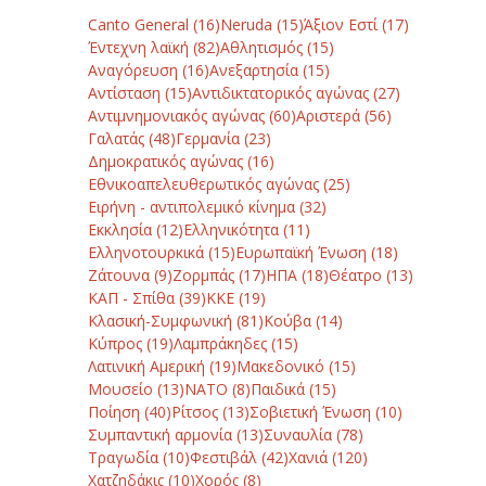
Canto General
(16)
Neruda
(15)
Άξιον Εστί
(17)
Έντεχνη λαϊκή
(82)
Αθλητισμός
(15)
Αναγόρευση
(16)
Ανεξαρτησία
(15)
Αντίσταση
(15)
Αντιδικτατορικός αγώνας
(27)
Αντιμνημονιακός αγώνας
(60)
Αριστερά
(56)
Γαλατάς
(48)
Γερμανία
(23)
Δημοκρατικός αγώνας
(16)
Εθνικοαπελευθερωτικός αγώνας
(25)
Ειρήνη - αντιπολεμικό κίνημα
(32)
Εκκλησία
(12)
Ελληνικότητα
(11)
Ελληνοτουρκικά
(15)
Ευρωπαϊκή Ένωση
(18)
Ζάτουνα
(9)
Ζορμπάς
(17)
ΗΠΑ
(18)
Θέατρο
(13)
ΚΑΠ - Σπίθα
(39)
ΚΚΕ
(19)
Κλασική-Συμφωνική
(81)
Κούβα
(14)
Κύπρος
(19)
Λαμπράκηδες
(15)
Λατινική Αμερική
(19)
Μακεδονικό
(15)
Μουσείο
(13)
ΝΑΤΟ
(8)
Παιδικά
(15)
Ποίηση
(40)
Ρίτσος
(13)
Σοβιετική Ένωση
(10)
Συμπαντική αρμονία
(13)
Συναυλία
(78)
Τραγωδία
(10)
Φεστιβάλ
(42)
Χανιά
(120)
Χατζηδάκις
(10)
Χορός
(8)