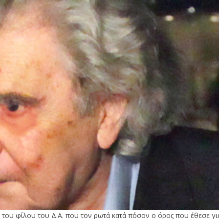
 του φίλου του Δ.Α. που τον ρωτά κατά πόσον ο όρος που έθεσε γι