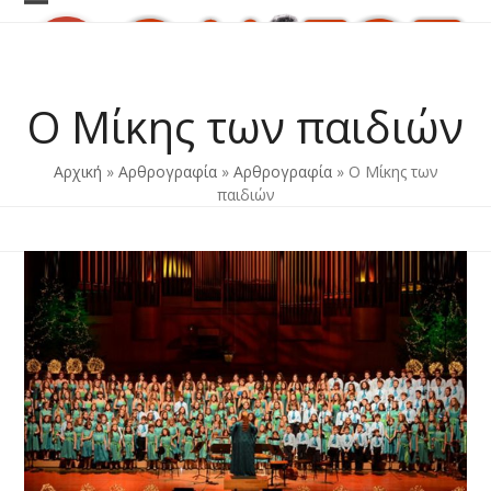
Skip
Open
Close
to
content
mobile
mobile
menu
menu
Ο Μίκης των παιδιών
Αρχική
»
Αρθρογραφία
»
Αρθρογραφία
»
Ο Μίκης των
παιδιών