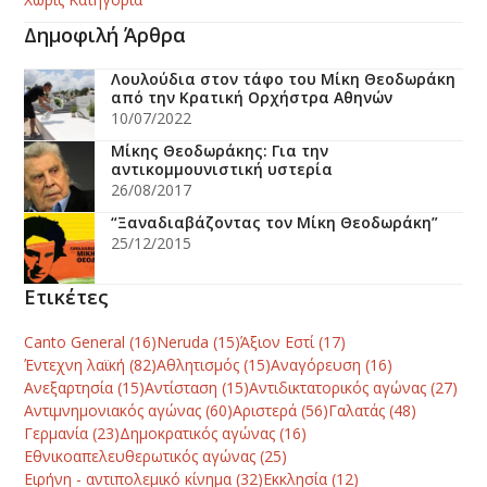
Δημοφιλή Άρθρα
Λουλούδια στον τάφο του Μίκη Θεοδωράκη
από την Κρατική Ορχήστρα Αθηνών
10/07/2022
Μίκης Θεοδωράκης: Για την
αντικομμουνιστική υστερία
26/08/2017
“Ξαναδιαβάζοντας τον Μίκη Θεοδωράκη”
25/12/2015
Ετικέτες
Canto General
(16)
Neruda
(15)
Άξιον Εστί
(17)
Έντεχνη λαϊκή
(82)
Αθλητισμός
(15)
Αναγόρευση
(16)
Ανεξαρτησία
(15)
Αντίσταση
(15)
Αντιδικτατορικός αγώνας
(27)
Αντιμνημονιακός αγώνας
(60)
Αριστερά
(56)
Γαλατάς
(48)
Γερμανία
(23)
Δημοκρατικός αγώνας
(16)
Εθνικοαπελευθερωτικός αγώνας
(25)
Ειρήνη - αντιπολεμικό κίνημα
(32)
Εκκλησία
(12)