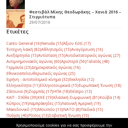
Φεστιβάλ Μίκης Θεοδωράκης – Χανιά 2016 –
Στιγμιότυπα
29/07/2016
Ετικέτες
Canto General
(16)
Neruda
(15)
Άξιον Εστί
(17)
Έντεχνη λαϊκή
(82)
Αθλητισμός
(15)
Αναγόρευση
(16)
Ανεξαρτησία
(15)
Αντίσταση
(15)
Αντιδικτατορικός αγώνας
(27)
Αντιμνημονιακός αγώνας
(60)
Αριστερά
(56)
Γαλατάς
(48)
Γερμανία
(23)
Δημοκρατικός αγώνας
(16)
Εθνικοαπελευθερωτικός αγώνας
(25)
Ειρήνη - αντιπολεμικό κίνημα
(32)
Εκκλησία
(12)
Ελληνικότητα
(11)
Ελληνοτουρκικά
(15)
Ευρωπαϊκή Ένωση
(18)
Ζάτουνα
(9)
Ζορμπάς
(17)
ΗΠΑ
(18)
Θέατρο
(13)
ΚΑΠ - Σπίθα
(39)
ΚΚΕ
(19)
Κλασική-Συμφωνική
(81)
Κούβα
(14)
Κύπρος
(19)
Λαμπράκηδες
(15)
Λατινική Αμερική
(19)
Μακεδονικό
(15)
Μουσείο
(13)
ΝΑΤΟ
(8)
Παιδικά
(15)
Ποίηση
(40)
Ρίτσος
(13)
Σοβιετική Ένωση
(10)
Συμπαντική αρμονία
(13)
Συναυλία
(78)
Τραγωδία
(10)
Χρησιμοποιούμε cookies για να σας προσφέρουμε την
Φεστιβάλ
(42)
Χανιά
(120)
Χατζηδάκις
(10)
Χορός
(8)