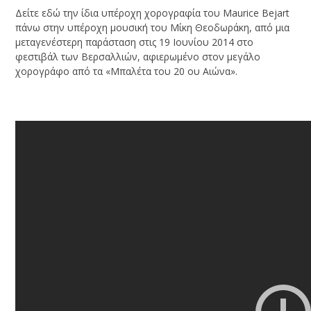
Δείτε εδώ την ίδια υπέροχη χορογραφία του Maurice Bejart
πάνω στην υπέροχη μουσική του Μίκη Θεοδωράκη, από μια
μεταγενέστερη παράσταση στις 19 Ιουνίου 2014 στο
φεστιβάλ των Βερσαλλιών, αφιερωμένο στον μεγάλο
χορογράφο από τα «Μπαλέτα του 20 ου Αιώνα».