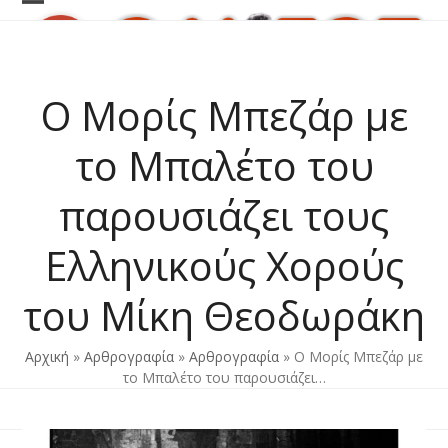
Skip
Open
Close
to
content
mobile
mobile
menu
menu
O Μορίς Μπεζάρ με
το Μπαλέτο του
παρουσιάζει τους
Ελληνικούς Χορούς
του Μίκη Θεοδωράκη
Αρχική
»
Αρθρογραφία
»
Αρθρογραφία
»
O Μορίς Μπεζάρ με
το Μπαλέτο του παρουσιάζει…