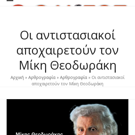
Skip
Open
Close
to
content
mobile
mobile
menu
menu
Οι αντιστασιακοί
αποχαιρετούν τον
Μίκη Θεοδωράκη
Αρχική
»
Αρθρογραφία
»
Αρθρογραφία
»
Οι αντιστασιακοί
αποχαιρετούν τον Μίκη Θεοδωράκη