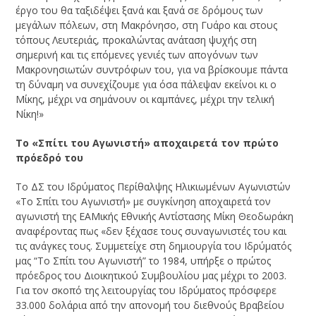
έργο του θα ταξιδέψει ξανά και ξανά σε δρόμους των
μεγάλων πόλεων, στη Μακρόνησο, στη Γυάρο και στους
τόπους Λευτεριάς, προκαλώντας ανάταση ψυχής στη
σημερινή και τις επόμενες γενιές των απογόνων των
Μακρονησιωτών συντρόφων του, για να βρίσκουμε πάντα
τη δύναμη να συνεχίζουμε για όσα πάλεψαν εκείνοι κι ο
Μίκης, μέχρι να σημάνουν οι καμπάνες, μέχρι την τελική
Νίκη!»
Το «Σπίτι του Αγωνιστή» αποχαιρετά τον πρώτο
πρόεδρό του
Το ΔΣ του Ιδρύματος Περίθαλψης Ηλικιωμένων Αγωνιστών
«Το Σπίτι του Αγωνιστή» με συγκίνηση αποχαιρετά τον
αγωνιστή της ΕΑΜικής Εθνικής Αντίστασης Μίκη Θεοδωράκη
αναφέροντας πως «δεν ξέχασε τους συναγωνιστές του και
τις ανάγκες τους. Συμμετείχε στη δημιουργία του Ιδρύματός
μας “Το Σπίτι του Αγωνιστή” το 1984, υπήρξε ο πρώτος
πρόεδρος του Διοικητικού Συμβουλίου μας μέχρι το 2003.
Για τον σκοπό της λειτουργίας του Ιδρύματος πρόσφερε
33.000 δολάρια από την απονομή του διεθνούς Βραβείου