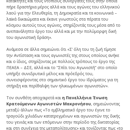
κατακτητές και τους ντόπιους συνεργάτες τους στην οποία
πήρε δραστήρια μέρος αλλά και τους αγώνες του ελληνικού
λαού για την Ελευθερία, τη Δημοκρατία και τα κοινωνικά –
λαϊκά δικαιώματα και έκανε γνωστούς στα πέρατα του
κόσμου αυτούς τους αγώνες, στηρίζοντάς τους μέσα από το
ανεπανάληπτο έργο του αλλά και με την πολύμορφη δική
του αγωνιστική δράση».
Ανάμεσα σε άλλα σημειώνει ότι «Σ’ όλη του τη ζωή τίμησε
την Αντίσταση και τους αγωνιστές της στους οποίους ανήκε
και ο ίδιος, στηρίζοντας με πολλούς τρόπους το έργο της
ΠΕΑΕΑ – ΔΣΕ, αλλά και το “Σπίτι του Αγωνιστή” στο οποίο
υπήρξε συνιδρυτικό μέλος και πρόεδρός του,
συνεισφέροντας στο σημαντικό έργο του Ιδρύματος για τη
στήριξη και περίθαλψη των ηλικιωμένων αγωνιστών».
Τον συνθέτη αποχαιρετά και
η Πανελλήνια Ένωση
Κρατούμενων Αγωνιστών Μακρονήσου
, σημειώνοντας
μεταξύ άλλων πως «Το εμβληματικό έργο του έγινε το
τραγούδι χιλιάδων κατατρεγμένων και αγωνιστών της δικής
του γενιάς και των επόμενων στην περίοδο της δικτατορίας
και στη συνέχεια της μεταπολίτευσης» και τονίζοντας πως «το