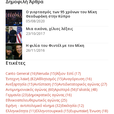
Δημοφιλή Άρθρα
Ο γιορτασμός των 95 χρόνων του Μίκη
Θεοδωράκη στην Κύπρο
05/08/2020
Μια εικόνα, χίλιες λέξεις
23/10/2017
Η φιλία του Φιντέλ με τον Μίκη
26/11/2016
Ετικέτες
Canto General
(16)
Neruda
(15)
Άξιον Εστί
(17)
Έντεχνη λαϊκή
(82)
Αθλητισμός
(15)
Αναγόρευση
(16)
Ανεξαρτησία
(15)
Αντίσταση
(15)
Αντιδικτατορικός αγώνας
(27)
Αντιμνημονιακός αγώνας
(60)
Αριστερά
(56)
Γαλατάς
(48)
Γερμανία
(23)
Δημοκρατικός αγώνας
(16)
Εθνικοαπελευθερωτικός αγώνας
(25)
Ειρήνη - αντιπολεμικό κίνημα
(32)
Εκκλησία
(12)
Ελληνικότητα
(11)
Ελληνοτουρκικά
(15)
Ευρωπαϊκή Ένωση
(18)