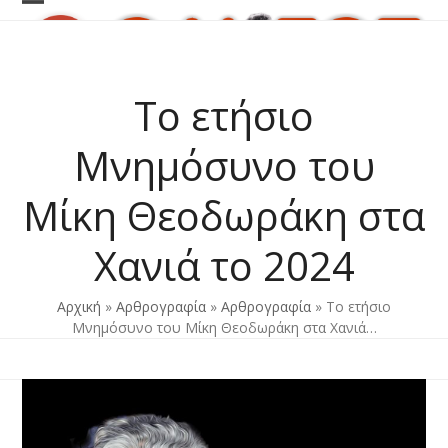
Skip
Open
Close
to
content
mobile
mobile
menu
menu
Το ετήσιο
Μνημόσυνο του
Μίκη Θεοδωράκη στα
Χανιά το 2024
Αρχική
»
Αρθρογραφία
»
Αρθρογραφία
»
Το ετήσιο
Μνημόσυνο του Μίκη Θεοδωράκη στα Χανιά…