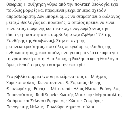
θεωρί­ας. Η συζήτηση γύρω από την πολιτική θεολογία έχει
ποικίλες μορφές και παραμένει μέχρι σήμερα σχεδόν
απροσδιόριστη. Δεν μπορεί όμως να σταματήσει ο διάλογος
μεταξύ θεολογίας και πολιτικής, ο οποίος πρέπει να είναι
«ανοικτός, διαφανής και τακτικός, αναγνωρίζοντας την
ιδιαίτερη ταυτότητα και συμ­βολή τους» (Άρθρο 17.3 της
Συνθήκης της Λισαβόνας). Στην επο­χή της
μετανεωτερικότητας, που όλες οι εγκόσμιες ελπίδες της
ανθρωπότητας χρεοκοπούν, ανοίγεται μία νέα ευκαιρία για
τη χριστιανική πίστη. Η πολιτική, η Εκκλησία και η θεολογία
όμως είναι έτοιμες για αυτήν την ευκαιρία;
Στο βιβλίο συμμετέχουν με κείμενα τους οι: Μάξιμος
Χαρακόπουλος · Κωνσταντίνος Β. Ζορμπάς · Μίκης
Θεοδωράκης · François Mitterrand · Ηλίας Ηλιού · Ευάγγελος
Παπανούτσος · Rudi Supek · Κωστής Μοσκώφ · Μητροπολίτης
Κισάμου και Σέλινου Ειρηναίος · Κώστας Ζουράρις ·
Παναγιώτης Νέλλας · Πανδώρα Δημανοπούλου.