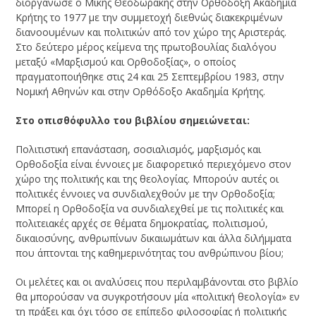
διοργάνωσε ο Μίκης Θεοδωράκης στην Ορθόδοξη Ακαδημία
Κρήτης το 1977 με την συμμετοχή διεθνώς διακεκριμένων
διανοουμένων και πολιτικών από τον χώρο της Αριστεράς.
Στο δεύτερο μέρος κείμενα της πρωτοβουλίας διαλόγου
μεταξύ «Μαρξισμού και Ορθοδοξίας», ο οποίος
πραγματοποιήθηκε στις 24 και 25 Σεπτεμβρίου 1983, στην
Νομική Αθηνών και στην Ορθόδοξο Ακαδημία Κρήτης.
Στο οπισθόφυλλο του βιβλίου σημειώνεται:
Πολιτιστική επανάσταση, σοσιαλισμός, μαρξισμός και
Ορθοδοξία είναι έννοιες με διαφορετικό περιεχόμενο στον
χώρο της πολιτικής και της θεολογίας. Μπορούν αυτές οι
πολιτικές έννοιες να συνδιαλεχθούν με την Ορθοδοξία;
Μπορεί η Ορθοδοξία να συνδιαλεχθεί με τις πολιτικές και
πολιτειακές αρχές σε θέματα δημοκρατίας, πολιτισμού,
δικαιοσύνης, ανθρωπίνων δικαιωμάτων και άλλα διλήμματα
που άπτονται της καθημερινότητας του ανθρώπινου βίου;
Οι μελέτες και οι αναλύσεις που περιλαμβάνονται στο βιβλίο
θα μπορούσαν να συγκροτήσουν μία «πολιτική θεολογία» εν
τη πράξει και όχι τόσο σε επίπεδο φιλοσοφίας ή πολιτικής