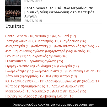
01/05/2017
Canto General του Πάμπλο Νερούδα, σε
μουσική Μίκη Θεοδωράκη στο Φεστιβάλ
Αθηνών
25/07/2015
Ετικέτες
Canto General
(16)
Neruda
(15)
Άξιον Εστί
(17)
Έντεχνη λαϊκή
(82)
Αθλητισμός
(15)
Αναγόρευση
(16)
Ανεξαρτησία
(15)
Αντίσταση
(15)
Αντιδικτατορικός αγώνας
(27)
Αντιμνημονιακός αγώνας
(60)
Αριστερά
(56)
Γαλατάς
(48)
Γερμανία
(23)
Δημοκρατικός αγώνας
(16)
Εθνικοαπελευθερωτικός αγώνας
(25)
Ειρήνη - αντιπολεμικό κίνημα
(32)
Εκκλησία
(12)
Ελληνικότητα
(11)
Ελληνοτουρκικά
(15)
Ευρωπαϊκή Ένωση
(18)
Ζάτουνα
(9)
Ζορμπάς
(17)
ΗΠΑ
(18)
Θέατρο
(13)
ΚΑΠ - Σπίθα
(39)
ΚΚΕ
(19)
Κλασική-Συμφωνική
(81)
Κούβα
(14)
Κύπρος
(19)
Λαμπράκηδες
(15)
Λατινική Αμερική
(19)
Μακεδονικό
(15)
Μουσείο
(13)
ΝΑΤΟ
(8)
Παιδικά
(15)
Ποίηση
(40)
Ρίτσος
(13)
Σοβιετική Ένωση
(10)
Συμπαντική αρμονία
(13)
Συναυλία
(78)
Τραγωδία
(10)
Χρησιμοποιούμε cookies για να σας προσφέρουμε την
Φεστιβάλ
(42)
Χανιά
(120)
Χατζηδάκις
(10)
Χορός
(8)