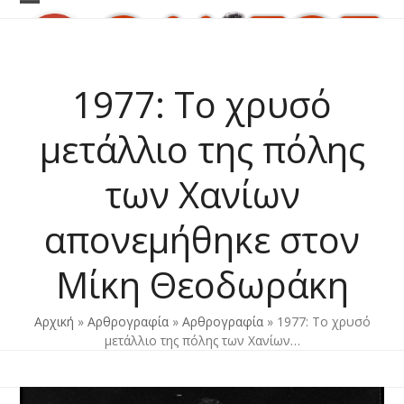
Skip
Open
Close
to
content
mobile
mobile
menu
menu
1977: Το χρυσό
μετάλλιο της πόλης
των Χανίων
απονεμήθηκε στον
Μίκη Θεοδωράκη
Αρχική
»
Αρθρογραφία
»
Αρθρογραφία
»
1977: Το χρυσό
μετάλλιο της πόλης των Χανίων…