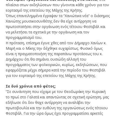
πλαίσια στων εκδηλώσεων που γίνονται κάθε χρόνο για τον
εορτασμό της επετείου της Μάχης της Κρήτης.
Όπως επανειλημμένα έγραψαν τα “Χανιώτικα νέα” ο διάσημος
Χανιώτης μουσικοσυνθέτης δεν θα είχε αντίρρηση να
πρωτοστατήσει στην οργάνωση ενός τέτοιου Φεστιβάλ και
να μελετήσει τα σχετικά με την οργάνωση και τον
προγραμματισμό του.
Η πρόταση, επίσημα έγινε χθες από τον Δήμαρχο Χανίων κ.
Μαρή και ο Μίκης την δέχθηκε ευχαρίστως. Φυσικό όμως
είναι η πραγματοποιήση της παραπάνω προτάσεως του κ.
Δημάρχου ότι θα σημάνει ουσιώδη αλλαγή του
προγράμματος των φολκορικών, κυρίως, εκδηλώσεων, που
εφαρμόζεται μέχρι σήμερα κατά την περίοδο του Φεστιβάλ
για τον εορτασμό της επετείου της Μάχης της Κρήτης.
Σε δυό χρόνια από φέτος;
“Σε συνάντηση που είχαμε με τον Θεοδωράκη την Κυριακή
το πρωί στο Γαλατά και απαντώντας σε σχετική ερώτηση, μας
εδήλωσε ότι δεν θαχε αντίρρηση να αναλάβει την
πρωτοβουλία και την ευθύνη της οργανώσεως ενός τέτοιου
Φεστιβάλ. Για την ώρα όμως έχει προγραμματίσει αρκετές