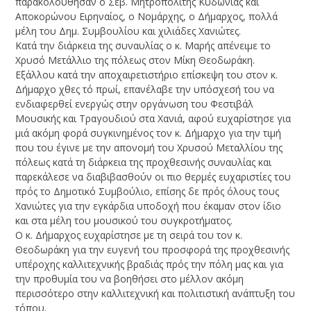
παρακολούθησαν ο Σεβ. Μητροπολίτης Κυδωνίας και
Αποκορώνου Ειρηναίος, ο Νομάρχης, ο Δήμαρχος, πολλά
μέλη του Δημ. Συμβουλίου και χιλιάδες Χανιώτες.
Κατά την διάρκεια της συναυλίας ο κ. Μαρής απένειμε το
Χρυσό Μετάλλιο της πόλεως στον Μίκη Θεοδωράκη.
Εξάλλου κατά την αποχαιρετιστήριο επίσκεψη του στον κ.
Δήμαρχο χθες τό πρωί, επανέλαβε την υπόσχεσή του να
ενδιαφερθεί ενεργώς στην οργάνωση του Φεστιβάλ
Μουσικής και Τραγουδιού στα Χανιά, αφού ευχαρίστησε για
μιά ακόμη φορά συγκινημένος τον κ. Δήμαρχο για την τιμή
που του έγινε με την απονομή του Χρυσού Μεταλλίου της
πόλεως κατά τη διάρκεια της προχθεσινής συναυλίας και
παρεκάλεσε να διαβιβασθούν οι πιο θερμές ευχαριστίες του
πρός το Δημοτικό Συμβούλιο, επίσης δε πρός όλους τους
Χανιώτες για την εγκάρδια υποδοχή που έκαμαν στον ίδιο
και στα μέλη του μουσικού του συγκροτήματος.
Ο κ. Δήμαρχος ευχαρίστησε με τη σειρά του τον κ.
Θεοδωράκη για την ευγενή του προσφορά της προχθεσινής
υπέροχης καλλιτεχνικής βραδιάς πρός την πόλη μας και για
την προθυμία του να βοηθήσει στο μέλλον ακόμη
περισσότερο στην καλλιτεχνική και πολιτιστική ανάπτυξη του
τόπου.