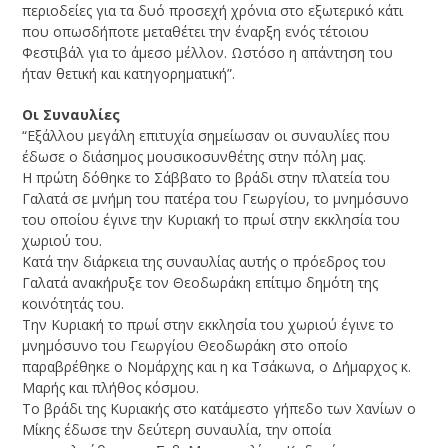
περιοδείες για τα δυό προσεχή χρόνια στο εξωτερικό κάτι
που οπωσδήποτε μεταθέτει την έναρξη ενός τέτοιου
Φεστιβάλ για το άμεσο μέλλον. Ωστόσο η απάντηση του
ήταν θετική και κατηγορηματική”.
Οι Συναυλίες
“Εξάλλου μεγάλη επιτυχία σημείωσαν οι συναυλίες που
έδωσε ο διάσημος μουσικοσυνθέτης στην πόλη μας.
Η πρώτη δόθηκε το Σάββατο το βράδι στην πλατεία του
Γαλατά σε μνήμη του πατέρα του Γεωργίου, το μνημόσυνο
του οποίου έγινε την Κυριακή το πρωί στην εκκλησία του
χωριού του.
Κατά την διάρκεια της συναυλίας αυτής ο πρόεδρος του
Γαλατά ανακήρυξε τον Θεοδωράκη επίτιμο δημότη της
κοινότητάς του.
Την Κυριακή το πρωί στην εκκλησία του χωριού έγινε το
μνημόσυνο του Γεωργίου Θεοδωράκη στο οποίο
παραβρέθηκε ο Νομάρχης και η κα Τσάκωνα, ο Δήμαρχος κ.
Μαρής και πλήθος κόσμου.
Το βράδι της Κυριακής στο κατάμεστο γήπεδο των Χανίων ο
Μίκης έδωσε την δεύτερη συναυλία, την οποία