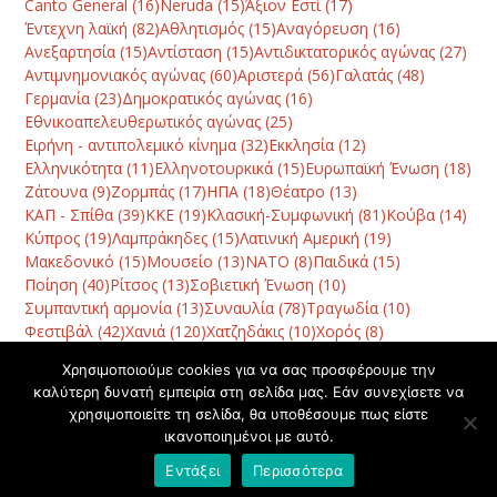
Canto General
(16)
Neruda
(15)
Άξιον Εστί
(17)
Έντεχνη λαϊκή
(82)
Αθλητισμός
(15)
Αναγόρευση
(16)
Ανεξαρτησία
(15)
Αντίσταση
(15)
Αντιδικτατορικός αγώνας
(27)
Αντιμνημονιακός αγώνας
(60)
Αριστερά
(56)
Γαλατάς
(48)
Γερμανία
(23)
Δημοκρατικός αγώνας
(16)
Εθνικοαπελευθερωτικός αγώνας
(25)
Ειρήνη - αντιπολεμικό κίνημα
(32)
Εκκλησία
(12)
Ελληνικότητα
(11)
Ελληνοτουρκικά
(15)
Ευρωπαϊκή Ένωση
(18)
Ζάτουνα
(9)
Ζορμπάς
(17)
ΗΠΑ
(18)
Θέατρο
(13)
ΚΑΠ - Σπίθα
(39)
ΚΚΕ
(19)
Κλασική-Συμφωνική
(81)
Κούβα
(14)
Κύπρος
(19)
Λαμπράκηδες
(15)
Λατινική Αμερική
(19)
Μακεδονικό
(15)
Μουσείο
(13)
ΝΑΤΟ
(8)
Παιδικά
(15)
Ποίηση
(40)
Ρίτσος
(13)
Σοβιετική Ένωση
(10)
Συμπαντική αρμονία
(13)
Συναυλία
(78)
Τραγωδία
(10)
Φεστιβάλ
(42)
Χανιά
(120)
Χατζηδάκις
(10)
Χορός
(8)
Χρησιμοποιούμε cookies για να σας προσφέρουμε την
καλύτερη δυνατή εμπειρία στη σελίδα μας. Εάν συνεχίσετε να
Έφυγε από τη ζωή ο
Μια… μουσική συνάντηση
χρησιμοποιείτε τη σελίδα, θα υποθέσουμε πως είστε
πατέρας του Μίκη και
κορυφής – Θεοδωράκης,
ικανοποιημένοι με αυτό.
previous
next
του Γιάννη, Γιώργος
Χατζιδάκις και Ξαρχάκος στο
post:
post:
Θεοδωράκης
ΟΑΚΑ το 1989
Εντάξει
Περισσότερα
© Copyright 2020 - All Rights Reserved. D & D by
ArTECH