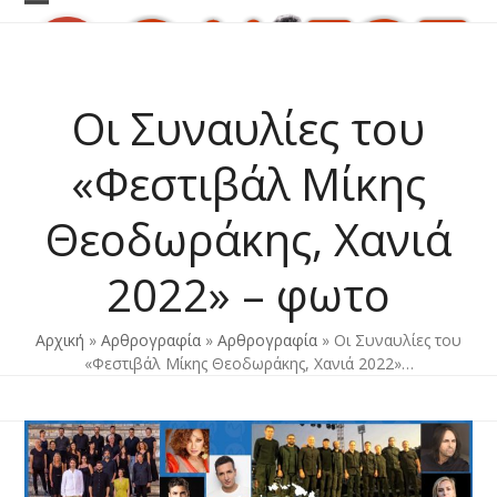
Skip
Open
Close
to
content
mobile
mobile
menu
menu
Οι Συναυλίες του
«Φεστιβάλ Μίκης
Θεοδωράκης, Χανιά
2022» – φωτο
Αρχική
»
Αρθρογραφία
»
Αρθρογραφία
»
Οι Συναυλίες του
«Φεστιβάλ Μίκης Θεοδωράκης, Χανιά 2022»…