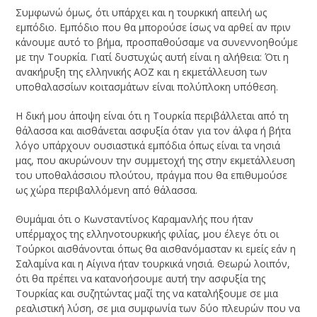
Συμφωνώ όμως, ότι υπάρχει και η τουρκική απειλή ως
εμπόδιο. Εμπόδιο που θα μπορούσε ίσως να αρθεί αν πριν
κάνουμε αυτό το βήμα, προσπαθούσαμε να συνεννοηθούμε
με την Τουρκία. Γιατί δυστυχώς αυτή είναι η αλήθεια: Ότι η
ανακήρυξη της ελληνικής ΑΟΖ και η εκμετάλλευση των
υποθαλασσίων κοιτασμάτων είναι πολύπλοκη υπόθεση.
Η δική μου άποψη είναι ότι η Τουρκία περιβάλλεται από τη
θάλασσα και αισθάνεται ασφυξία όταν για τον άλφα ή βήτα
λόγο υπάρχουν ουσιαστικά εμπόδια όπως είναι τα νησιά
μας, που ακυρώνουν την συμμετοχή της στην εκμετάλλευση
του υποθαλάσσιου πλούτου, πράγμα που θα επιθυμούσε
ως χώρα περιβαλλόμενη από θάλασσα.
Θυμάμαι ότι ο Κωνσταντίνος Καραμανλής που ήταν
υπέρμαχος της ελληνοτουρκικής φιλίας, μου έλεγε ότι οι
Τούρκοι αισθάνονται όπως θα αισθανόμασταν κι εμείς εάν η
Σαλαμίνα και η Αίγινα ήταν τουρκικά νησιά. Θεωρώ λοιπόν,
ότι θα πρέπει να κατανοήσουμε αυτή την ασφυξία της
Τουρκίας και συζητώντας μαζί της να καταλήξουμε σε μια
ρεαλιστική λύση, σε μια συμφωνία των δύο πλευρών που να