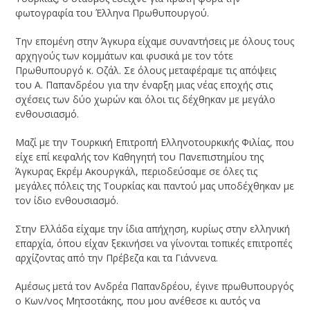
φωτογραφία του Έλληνα Πρωθυπουργού.
Την επομένη στην Άγκυρα είχαμε συναντήσεις με όλους τους
αρχηγούς των κομμάτων και φυσικά με τον τότε
Πρωθυπουργό κ. Οζάλ. Σε όλους μεταφέραμε τις απόψεις
του Α. Παπανδρέου για την έναρξη μιας νέας εποχής στις
σχέσεις των δύο χωρών και όλοι τις δέχθηκαν με μεγάλο
ενθουσιασμό.
Μαζί με την Τουρκική Επιτροπή Ελληνοτουρκικής Φιλίας, που
είχε επί κεφαλής τον Καθηγητή του Πανεπιστημίου της
Άγκυρας Εκρέμ Ακουργκάλ, περιοδεύσαμε σε όλες τις
μεγάλες πόλεις της Τουρκίας και παντού μας υποδέχθηκαν με
τον ίδιο ενθουσιασμό.
Στην Ελλάδα είχαμε την ίδια απήχηση, κυρίως στην ελληνική
επαρχία, όπου είχαν ξεκινήσει να γίνονται τοπικές επιτροπές
αρχίζοντας από την Πρέβεζα και τα Γιάννενα.
Αμέσως μετά τον Ανδρέα Παπανδρέου, έγινε πρωθυπουργός
ο Κων/νος Μητσοτάκης, που μου ανέθεσε κι αυτός να