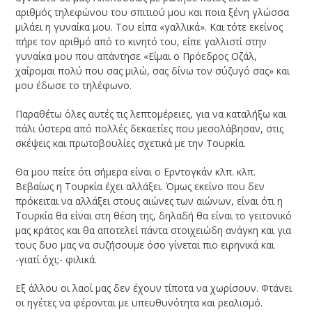
αριθμός τηλεφώνου του σπιτιού μου και ποια ξένη γλώσσα
μιλάει η γυναίκα μου. Του είπα «γαλλικά». Και τότε εκείνος
πήρε τον αριθμό από το κινητό του, είπε γαλλιστί στην
γυναίκα μου που απάντησε «Είμαι ο Πρόεδρος Οζάλ,
χαίρομαι πολύ που σας μιλώ, σας δίνω τον σύζυγό σας» και
μου έδωσε το τηλέφωνο.
Παραθέτω όλες αυτές τις λεπτομέρειες, για να καταλήξω και
πάλι ύστερα από πολλές δεκαετίες που μεσολάβησαν, στις
σκέψεις και πρωτοβουλίες σχετικά με την Τουρκία.
Θα μου πείτε ότι σήμερα είναι ο Ερντογκάν κλπ. κλπ.
Βεβαίως η Τουρκία έχει αλλάξει. Όμως εκείνο που δεν
πρόκειται να αλλάξει στους αιώνες των αιώνων, είναι ότι η
Τουρκία θα είναι στη θέση της, δηλαδή θα είναι το γειτονικό
μας κράτος και θα αποτελεί πάντα στοιχειώδη ανάγκη και για
τους δυο μας να συζήσουμε όσο γίνεται πιο ειρηνικά και
-γιατί όχι;- φιλικά.
Εξ άλλου οι λαοί μας δεν έχουν τίποτα να χωρίσουν. Φτάνει
οι ηγέτες να φέρονται με υπευθυνότητα και ρεαλισμό.