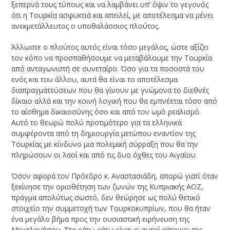
ξεπερνά τους τύπους και να λαμβάνει υπ’ όψιν το γεγονός
ότι η Τουρκία ασφυκτιά και απειλεί, με αποτέλεσμα να μένει
ανεκμετάλλευτος ο υποθαλάσσιος πλούτος.
Άλλωστε ο πλούτος αυτός είναι τόσο μεγάλος, ώστε αξίζει
τον κόπο να προσπαθήσουμε να μεταβάλουμε την Τουρκία
από ανταγωνιστή σε συνεταίρο. Όσο για τα ποσοστά του
ενός και του άλλου, αυτά θα είναι το αποτέλεσμα
διαπραγματεύσεων που θα γίνουν με γνώμονα το διεθνές
δίκαιο αλλά και την κοινή λογική που θα εμπνέεται τόσο από
το αίσθημα δικαιοσύνης όσο και από τον ωμό ρεαλισμό.
Αυτό το θεωρώ πολύ προτιμότερο για τα ελληνικά
συμφέροντα από τη δημιουργία μετώπου εναντίον της
Τουρκίας με κίνδυνο μια πολεμική σύρραξη που θα την
πληρώσουν οι λαοί και από τις δυο όχθες του Αιγαίου.
Όσον αφορά τον Πρόεδρο κ. Αναστασιάδη, απορώ γιατί όταν
ξεκίνησε την οριοθέτηση των ζωνών της Κυπριακής ΑΟΖ,
πράγμα απολύτως σωστό, δεν θεώρησε ως πολύ θετικό
στοιχείο την συμμετοχή των Τουρκοκυπρίων, που θα ήταν
ένα μεγάλο βήμα προς την ουσιαστική ειρήνευση της
Μεγαλονήσου. Στο κάτω-κάτω είναι κι αυτοί κάτοικοι της