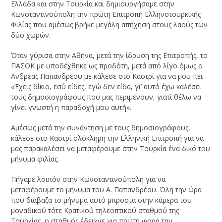
Ελλάδα και στην Τουρκία και δημιουργήσαμε στην
Κωνσταντινούπολη την πρώτη Επιτροπή Ελληνοτουρκικής
Φιλίας που αμέσως βρήκε μεγάλη απήχηση στους λαούς των
δύο χωρών.
Όταν γύρισα στην Αθήνα, μετά την ίδρυση της Επιτροπής, το
ΠΑΣΟΚ με υποδέχθηκε ως προδότη, μετά από λίγο όμως ο
Ανδρέας Παπανδρέου με κάλεσε στο Καστρί για να μου πει
«Έχεις δίκιο, εσύ είδες, εγώ δεν είδα, γι’ αυτό έχω καλέσει
τους δημοσιογράφους που μας περιμένουν, γιατί θέλω να
γίνει γνωστή η παραδοχή μου αυτή».
Αμέσως μετά την συνάντηση με τους δημοσιογράφους,
κάλεσε στο Καστρί ολόκληρη την Ελληνική Επιτροπή για να
μας παρακαλέσει να μεταφέρουμε στην Τουρκία ένα δικό του
μήνυμα φιλίας.
Πήγαμε λοιπόν στην Κωνσταντινούπολη για να
μεταφέρουμε το μήνυμα του Α. Παπανδρέου. Όλη την ώρα
που διάβαζα το μήνυμα αυτό μπροστά στην κάμερα του
μοναδικού τότε Κρατικού τηλεοπτικού σταθμού της
Τουρκίας, ο σταθμός έδειχνε για πρώτη φορά την