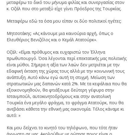
μεταφέρω το δικό του μήνυμα φιλίας και συνεργασίας στον
κ. Οζάλ που στο μεταξύ είχε γίνει Πρόεδρος της Τουρκίας.
Μεταφέρω εδώ τα όσα μου είπαν οι δύο πολιτικοί ηγέτες:
Μητσοτάκης: «Ας κάνουμε μια καινούρια αρχή, όπως ο
Ελευθέριος Βενιζέλος και ο Κεμάλ Ατατούρκ».
Οζάλ: «Είμαι πρόθυμος και ευχαριστώ τον Έλληνα
πρωθυπουργό. Όσα λέγονται περί επεκτατικής μας πολιτικής
είναι μύθοι. Σήμερα η αξία των λαών δεν μετριέται με την
εδαφική έκταση της χώρας τους αλλά με την κοινωνική τους
ανάπτυξη. Αυτό κάνω εγώ αυτή τη στιγμή. Μείωση των
στρατιωτικών μας δαπανών κατά 2%. Με τα κεφάλαια που θα
εξοικονομηθούν, θα φτιάξουμε δεύτερη γέφυρα στην
Ιστανμπούλ, αυτοκινητοδρόμους και στην ανατολική
Τουρκία ένα μεγάλο φράγμα, το φράγμα Ατατούρκ, που θα
ανεβάσει κάθετα την εθνική μας οικονομία. Τέλος κάναμε κι
αυτό: »
Και μου δείχνει το κινητό του τηλέφωνο, που τότε ήταν
άγνωστο σε μας. Ακολούθως με ρώτησε ποιος είναι ο