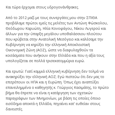
Και τώρα έρχομαι στους υδρογονάνθρακες.
Από το 2012 μαζί με τους συνεργάτες μου στην ΣΠΙΘΑ
προβάλαμε πρώτοι εμείς τις μελέτες των Αντώνη Φώσκολου,
Θεόδωρου Καρυώτη, Ηλία Κονοφάγου, Νίκου Λυγερού και
άλλων για την ύπαρξη μεγάλου υποθαλάσσιου πλούτου
που κρύβεται στην Ανατολική Μεσόγειο και καλέσαμε την
Κυβέρνηση να κηρύξει την ελληνική Αποκλειστική
Οικονομική Ζώνη (ΑΟΖ), ώστε να διαφυλαχθούν τα
κοιτάσματα που ανήκουν στην Ελλάδα και που η αξία τους
υπολογίζεται σε πολλά τρισεκατομμύρια ευρώ.
Και ερωτώ: Γιατί καμμιά ελληνική κυβέρνηση δεν τολμά να
ανακηρύξει την ελληνική ΑΟΖ; Εγώ πιστεύω ότι δεν μας το
επιτρέπουν οι ΗΠΑ και η Ευρώπη. Όπως έχει αναπτύξει
επανειλημμένα ο καθηγητής κ. Γεώργιος Κασιμάτης, το πρώτο
βήμα θα έπρεπε να είναι η κατάργηση των σχετικών
παραγράφων των Μνημονίων, με βάση τις οποίες όποιο
εισόδημα αποκτά η Ελλάδα, πηγαίνει κατ’ ευθείαν στους
δανειστές.