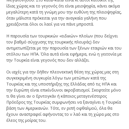
ίδιας χώρας και το γεγονός ότι είναι μειοψηφία, κάνει ακόμα
μεγαλύτερη κατά τη γνώμη μου την ευθύνη της πλειοψηφίας,
όταν μάλιστα πρόκειται για την αναγκαία γαλήνη που
χρειάζονται όλοι οι λαοί για να πάνε μπροστά.
Η παρουσία των τουρκικών «ειδικών» πλοίων (που δείχνει
τον βαθμό σύγχυσης της τουρκικής πλευράς) δεν
αντιμετωπίζεται με την παρουσία των ξένων εταιριών και του
στόλου των ΗΠΑ. Όλα αυτά είναι εφήμερα, ενώ η γειτονία με
την Τουρκία είναι γεγονός που δεν αλλάζει.
Οι ιαχές για την δήθεν πλεονεκτική θέση της χώρας μας στη
συγκεκριμένη συγκυρία λόγω των μετώπων κατά της
Τουρκίας και της υποστήριξης της Ελλάδας από τις ΗΠΑ και
την Ευρώπη είναι επικίνδυνοι ακροβατισμοί. Σκεφτείτε μόνο
τι θα γίνει αν ο Ερντογκάν ή κάποιος μεταγενέστερος
Πρόεδρος της Τουρκίας συμφωνήσει να ξαναγίνει η Τουρκία
βάση των Αμερικανών. Τότε, εν ριπή οφθαλμού, όλα θα
έχουν αναστραφεί αφήνοντας το ν λαό και τη χώρα μας στο
έλεος της μοίρας του.