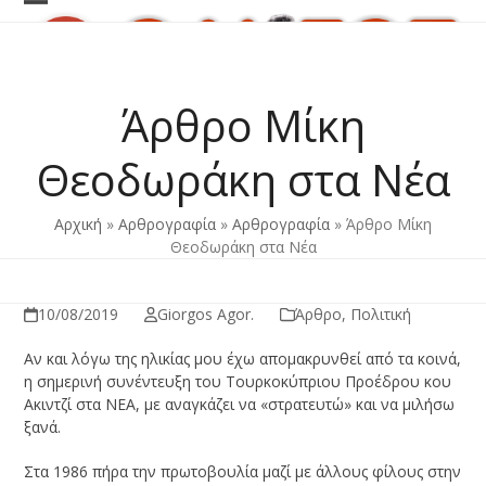
Skip
Open
Close
to
content
mobile
mobile
menu
menu
Άρθρο Μίκη
Θεοδωράκη στα Νέα
Αρχική
»
Αρθρογραφία
»
Αρθρογραφία
»
Άρθρο Μίκη
Θεοδωράκη στα Νέα
10/08/2019
Giorgos Agor.
Άρθρο
,
Πολιτική
Αν και λόγω της ηλικίας μου έχω απομακρυνθεί από τα κοινά,
η σημερινή συνέντευξη του Τουρκοκύπριου Προέδρου κου
Ακιντζί στα ΝΕΑ, με αναγκάζει να «στρατευτώ» και να μιλήσω
ξανά.
Στα 1986 πήρα την πρωτοβουλία μαζί με άλλους φίλους στην