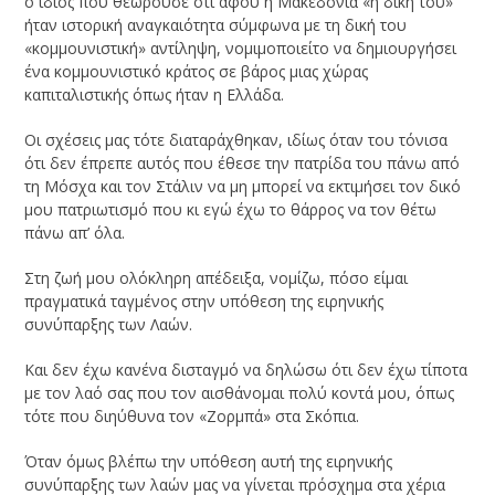
ο ίδιος που θεωρούσε ότι αφού η Μακεδονία «η δική του»
ήταν ιστορική αναγκαιότητα σύμφωνα με τη δική του
«κομμουνιστική» αντίληψη, νομιμοποιείτο να δημιουργήσει
ένα κομμουνιστικό κράτος σε βάρος μιας χώρας
καπιταλιστικής όπως ήταν η Ελλάδα.
Οι σχέσεις μας τότε διαταράχθηκαν, ιδίως όταν του τόνισα
ότι δεν έπρεπε αυτός που έθεσε την πατρίδα του πάνω από
τη Μόσχα και τον Στάλιν να μη μπορεί να εκτιμήσει τον δικό
μου πατριωτισμό που κι εγώ έχω το θάρρος να τον θέτω
πάνω απ’ όλα.
Στη ζωή μου ολόκληρη απέδειξα, νομίζω, πόσο είμαι
πραγματικά ταγμένος στην υπόθεση της ειρηνικής
συνύπαρξης των Λαών.
Και δεν έχω κανένα δισταγμό να δηλώσω ότι δεν έχω τίποτα
με τον λαό σας που τον αισθάνομαι πολύ κοντά μου, όπως
τότε που διηύθυνα τον «Ζορμπά» στα Σκόπια.
Όταν όμως βλέπω την υπόθεση αυτή της ειρηνικής
συνύπαρξης των λαών μας να γίνεται πρόσχημα στα χέρια