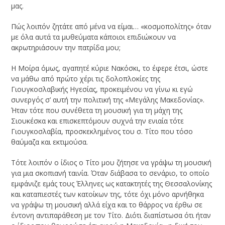
μας.
Πώς λοιπόν ζητάτε από μένα να είμαι… «κοσμοπολίτης» όταν
με όλα αυτά τα μυθεύματα κάποιοι επιδιώκουν να
ακρωτηριάσουν την πατρίδα μου;
Η Μοίρα όμως, αγαπητέ κύριε Νακόσκι, το έφερε έτσι, ώστε
να μάθω από πρώτο χέρι τις δολοπλοκίες της
Γιουγκοσλαβικής Ηγεσίας, προκειμένου να γίνω κι εγώ
συνεργός σ’ αυτή την πολιτική της «Μεγάλης Μακεδονίας».
Ήταν τότε που συνέθετα τη μουσική για τη μάχη της
Σιουκέσκα και επισκεπτόμουν συχνά την ενιαία τότε
Γιουγκοσλαβία, προσκεκλημένος του σ. Τίτο που τόσο
θαύμαζα και εκτιμούσα.
Τότε λοιπόν ο ίδιος ο Τίτο μου ζήτησε να γράψω τη μουσική
για μια σκοπιανή ταινία. Όταν διάβασα το σενάριο, το οποίο
εμφάνιζε εμάς τους Έλληνες ως κατακτητές της Θεσσαλονίκης
και καταπιεστές των κατοίκων της, τότε όχι μόνο αρνήθηκα
να γράψω τη μουσική αλλά είχα και το θάρρος να έρθω σε
έντονη αντιπαράθεση με τον Τίτο. Διότι διαπίστωσα ότι ήταν