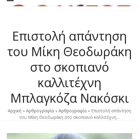
Skip
Open
Close
to
content
mobile
mobile
menu
menu
Επιστολή απάντηση
του Μίκη Θεοδωράκη
στο σκοπιανό
καλλιτέχνη
Μπλαγκόζα Νακόσκι
Αρχική
»
Αρθρογραφία
»
Αρθρογραφία
»
Επιστολή απάντηση
του Μίκη Θεοδωράκη στο σκοπιανό καλλιτέχνη…