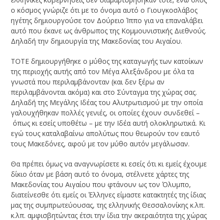
ο κόσμος γνώριζε ότι με το όνομα αυτό ο Γιουγκοσλάβος
ηγέτης δημιουργούσε τον Δούρειο Ίππο για να επαναλάβει
αυτό που έκανε ως άνθρωπος της Κομμουνιστικής Διεθνούς.
Δηλαδή την δημιουργία της Μακεδονίας του Αιγαίου.
ΤΟΤΕ δημιουργήθηκε ο μύθος της καταγωγής των κατοίκων
της περιοχής αυτής από τον Μέγα Αλεξάνδρου με όλα τα
γνωστά που περιλαμβάνονταν (και δεν ξέρω αν
περιλαμβάνονται ακόμα) και στο Σύνταγμα της χώρας σας.
Δηλαδή της Μεγάλης Ιδέας του Αλυτρωτισμού με την οποία
γαλουχήθηκαν πολλές γενιές, οι οποίες έχουν συνδεθεί –
όπως κι εσείς υποθέτω – με την Ιδέα αυτή ολοκληρωτικά. Κι
εγώ τους καταλαβαίνω απολύτως που θεωρούν τον εαυτό
τους Μακεδόνες, αφού με τον μύθο αυτόν μεγάλωσαν.
Θα πρέπει όμως να αναγνωρίσετε κι εσείς ότι κι εμείς έχουμε
δίκιο όταν με βάση αυτό το όνομα, στέλνετε χάρτες της
Μακεδονίας του Αιγαίου που φτάνουν ως τον Όλυμπο,
διατείνεσθε ότι εμείς οι Έλληνες είμαστε κατακτητές της ίδιας
μας της συμπρωτεύουσας, της ελληνικής Θεσσαλονίκης κ.λπ.
κ.λπ. αμφισβητώντας έτσι την ίδια την ακεραιότητα της χώρας