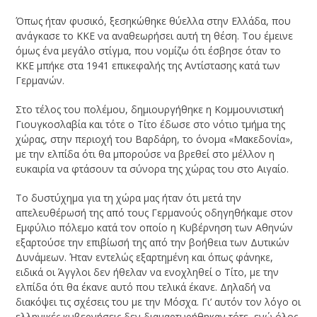
Όπως ήταν φυσικό, ξεσηκώθηκε θύελλα στην Ελλάδα, που
ανάγκασε το ΚΚΕ να αναθεωρήσει αυτή τη θέση. Του έμεινε
όμως ένα μεγάλο στίγμα, που νομίζω ότι έσβησε όταν το
ΚΚΕ μπήκε στα 1941 επικεφαλής της Αντίστασης κατά των
Γερμανών.
Στο τέλος του πολέμου, δημιουργήθηκε η Κομμουνιστική
Γιουγκοσλαβία και τότε ο Τίτο έδωσε στο νότιο τμήμα της
χώρας, στην περιοχή του Βαρδάρη, το όνομα «Μακεδονία»,
με την ελπίδα ότι θα μπορούσε να βρεθεί στο μέλλον η
ευκαιρία να φτάσουν τα σύνορα της χώρας του στο Αιγαίο.
Το δυστύχημα για τη χώρα μας ήταν ότι μετά την
απελευθέρωσή της από τους Γερμανούς οδηγηθήκαμε στον
Εμφύλιο πόλεμο κατά τον οποίο η Κυβέρνηση των Αθηνών
εξαρτούσε την επιβίωσή της από την βοήθεια των Δυτικών
Δυνάμεων. Ήταν εντελώς εξαρτημένη και όπως φάνηκε,
ειδικά οι Άγγλοι δεν ήθελαν να ενοχληθεί ο Τίτο, με την
ελπίδα ότι θα έκανε αυτό που τελικά έκανε. Δηλαδή να
διακόψει τις σχέσεις του με την Μόσχα. Γι’ αυτόν τον λόγο οι
ελληνικές κυβερνήσεις δεν διαμαρτυρήθηκαν τότε, ενώ όλος