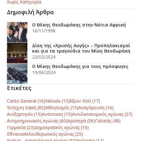
Χωρίς Κατηγορία
Δημοφιλή Άρθρα
Ο Μίκης Θεοδωράκης στην Νότια Αφρική
16/11/1998
Δίκη της «Χρυσής Αυγής» – Προπηλακισμοί
και για τα τραγούδια του Μίκη Θεοδωράκη
22/02/2024
Ο Μίκης Θεοδωράκης για τους πρόσφυγες
19/06/2024
Ετικέτες
Canto General
(16)
Neruda
(15)
Άξιον Εστί
(17)
Έντεχνη λαϊκή
(82)
Αθλητισμός
(15)
Αναγόρευση
(16)
Ανεξαρτησία
(15)
Αντίσταση
(15)
Αντιδικτατορικός αγώνας
(27)
Αντιμνημονιακός αγώνας
(60)
Αριστερά
(56)
Γαλατάς
(48)
Γερμανία
(23)
Δημοκρατικός αγώνας
(16)
Εθνικοαπελευθερωτικός αγώνας
(25)
Ειρήνη - αντιπολεμικό κίνημα
(32)
Εκκλησία
(12)