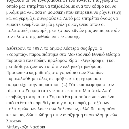
ευχαρίστηση να εργαζόμαστε σε ένα ευγενές επάγγελμα το
οποίο μας επιτρέπει να ταξιδεύουμε ανά τον κόσμο και να
μιλάμε μια γλώσσα (η μουσική) που επιτρέπει να ρίχνει τείχη
και να γκρεμίζει συγκρούσεις. Αυτό μας επιτρέπει όλους να
είμαστε ενωμένοι σε μία μεγάλη οικογένεια όπου οι
πολιτιστικές διαφορές μεταξύ των εθνών μας αναπαριστούν
τον πλούτο της ανθρώπινης έκφρασης.
Δεύτερον, το 1997, το δημοφιλέστερό σας έργο, ο
«Ζορμπάς», παρουσιάστηκε στο Μακεδονικό Εθνικό Θέατρο
παρουσία του πρώην προέδρου Κίρο Γκλιγκόροφ (…) και
μεταδόθηκε ζωντανά από την ελληνική τηλεόραση.
Προσωπικά ως μαθητής στο γυμνάσιο των Σκοπίων
παρακολούθησα όλες τις πρόβες και η μητέρα μου
συμμετείχε στην παράσταση. (…) Τότε επισκεφτήκατε τον
τάφο του Ζορμπά στο νεκροταφείο στο Μπούτελ. Αυτή
ακριβώς η ιστορία του Ζορμπά θα μπορούσε να είναι ένα
από τα θετικά παραδείγματα για τις επαφές μεταξύ των
πολιτισμών των λαών των Βαλκανίων, αλλά θα μπορούσε
και να μας δώσει ώθηση στην αναζήτηση εποικοδομητικών
λύσεων.
Μπλαγκόζα Νακόσκι