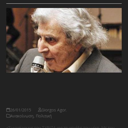
Μίκης Θεοδωράκης: Συγχαίρω τον
ΣΥΡΙΖΑ, αλλά τα λόγια να γίνουν
πράξεις
26/01/2015
Giorgos Agor.
Ανακοίνωση
,
Πολιτική
«Συγχαίρουμε τον ΣΥΡΙΖΑ για τη μεγάλη του νίκη. Με τον