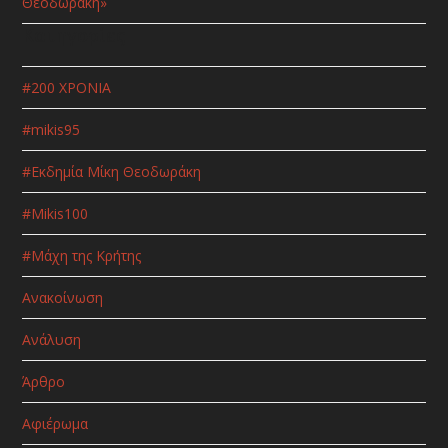
Θεοδωράκη»
Κατηγορίες
#200 ΧΡΟΝΙΑ
#mikis95
#Εκδημία Μίκη Θεοδωράκη
#Μikis100
#Μάχη της Κρήτης
Ανακοίνωση
Ανάλυση
Άρθρο
Αφιέρωμα