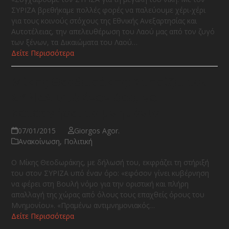
ΣΥΡΙΖΑ βρεθήκαμε πολλές φορές να παλεύουμε χέρι-χέρι
για τους κοινούς στόχους της Εθνικής Ανεξαρτησίας και
Αυτοτέλειας, την απελευθέρωση του Λαού μας από τον ζυγό
των ξένων, τα Δικαιώματα του Λαού…
Δείτε Περισσότερα
Μίκης Θεοδωράκης: Στηρίζω τον
ΣΥΡΙΖΑ υπό έναν όρο, να
καταργήσει το μνημόνιο
07/01/2015
Giorgos Agor.
Ανακοίνωση
,
Πολιτική
Ο Μίκης Θεοδωράκης, με δήλωσή του, εκφράζει τη στήριξή
του στον ΣΥΡΙΖΑ υπό έναν όρο: «εφόσον γίνει κυβέρνηση
να φέρει στη Βουλή νόμο για την οριστική και πλήρη
απαλλαγή της χώρας από όλους τους επαχθείς όρους του
Μνημονίου». «Πραμένω αντιμνημονιακός…
Δείτε Περισσότερα