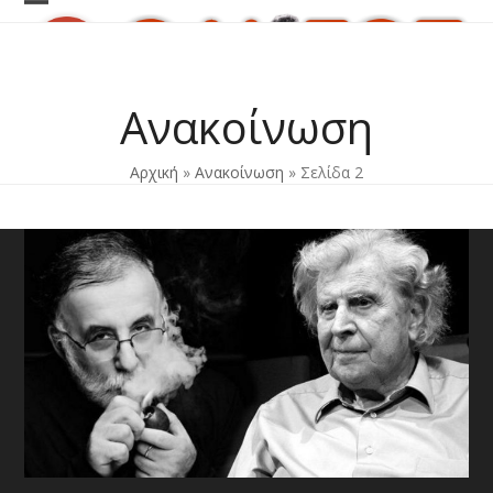
Skip
Open
Close
to
content
mobile
mobile
menu
menu
Ανακοίνωση
Αρχική
»
Ανακοίνωση
»
Σελίδα 2