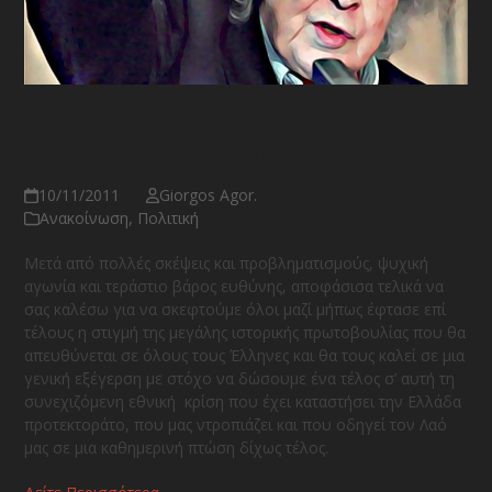
ΕΛ.ΛΑ.Δ.Α. (ΕΛληνική ΛΑϊκή
Δημοκρατική Αντίσταση)
10/11/2011
Giorgos Agor.
Ανακοίνωση
,
Πολιτική
Μετά από πολλές σκέψεις και προβληματισμούς, ψυχική
αγωνία και τεράστιο βάρος ευθύνης, αποφάσισα τελικά να
σας καλέσω για να σκεφτούμε όλοι μαζί μήπως έφτασε επί
τέλους η στιγμή της μεγάλης ιστορικής πρωτοβουλίας που θα
απευθύνεται σε όλους τους Έλληνες και θα τους καλεί σε μια
γενική εξέγερση με στόχο να δώσουμε ένα τέλος σ’ αυτή τη
συνεχιζόμενη εθνική κρίση που έχει καταστήσει την Ελλάδα
προτεκτοράτο, που μας ντροπιάζει και που οδηγεί τον Λαό
μας σε μια καθημερινή πτώση δίχως τέλος.