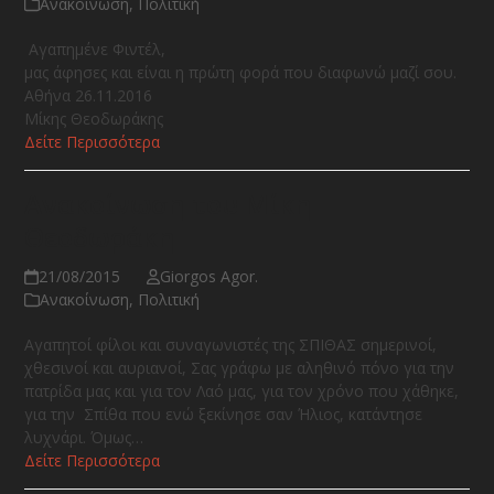
Ανακοίνωση
,
Πολιτική
Αγαπημένε Φιντέλ,
μας άφησες και είναι η πρώτη φορά που διαφωνώ μαζί σου.
Αθήνα 26.11.2016
Μίκης Θεοδωράκης
Δείτε Περισσότερα
Ανακοίνωση του Μίκη
Θεοδωράκη
21/08/2015
Giorgos Agor.
Ανακοίνωση
,
Πολιτική
Αγαπητοί φίλοι και συναγωνιστές της ΣΠΙΘΑΣ σημερινοί,
χθεσινοί και αυριανοί, Σας γράφω με αληθινό πόνο για την
πατρίδα μας και για τον Λαό μας, για τον χρόνο που χάθηκε,
για την Σπίθα που ενώ ξεκίνησε σαν Ήλιος, κατάντησε
λυχνάρι. Όμως…
Δείτε Περισσότερα