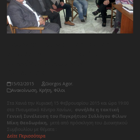
Εκλογοαπολογιστική Γενική
Συνέλευση του Παγκρήτιου
Συλλόγου Φίλων Μίκη
Θεοδωράκη
15/02/2015
Giorgos Agor.
Ανακοίνωση
,
Κρήτη
,
Φίλοι
Στα Χανιά την Κυριακή 15 Φεβρουαρίου 2015 και ώρα 19:00
στο Πνευματικό Κέντρο Χανίων,
συνήλθε η τακτική
Γενική Συνέλευση του Παγκρήτιου Συλλόγου Φίλων
Μίκη Θεοδωράκη,
μετά από πρόσκληση του Διοικητικού
Συμβουλίου με θέματα :
Δείτε Περισσότερα