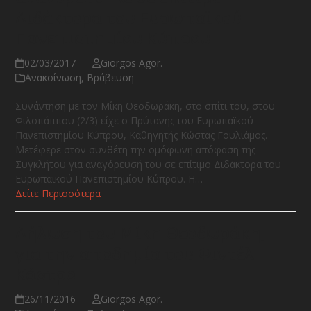
Διδάκτορα του Ευρωπαϊκού
Πανεπιστημίου Κύπρου
02/03/2017
Giorgos Agor.
Ανακοίνωση
,
Βράβευση
Συνάντηση με τον Μίκη Θεοδωράκη, στο σπίτι του, στου
Φιλοπάππου (2/3) είχε ο Πρύτανης του Ευρωπαϊκού
Πανεπιστημίου Κύπρου, Καθηγητής Κώστας Γουλιάμος.
Μετέφερε στον συνθέτη την ομόφωνη απόφαση της
Συγκλήτου για αναγόρευσή του σε επίτιμο Διδάκτορα του
Ευρωπαϊκού Πανεπιστημίου Κύπρου. Η…
Δείτε Περισσότερα
Δήλωση του Μίκη Θεοδωράκη,
για την αποδημία του Φιντέλ
Κάστρο
26/11/2016
Giorgos Agor.