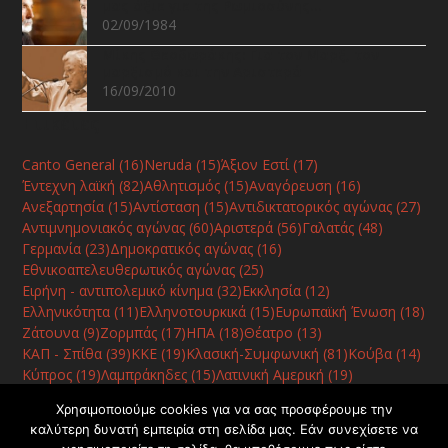
μας άξιε γιε της Ρωμιοσύνης…
02/09/1984
Μίκης Θεοδωράκης: Για τον Μαρξ, τον
μαρξισμό και την Αριστερά
16/09/2010
Ετικέτες
Canto General
(16)
Neruda
(15)
Άξιον Εστί
(17)
Έντεχνη λαϊκή
(82)
Αθλητισμός
(15)
Αναγόρευση
(16)
Ανεξαρτησία
(15)
Αντίσταση
(15)
Αντιδικτατορικός αγώνας
(27)
Αντιμνημονιακός αγώνας
(60)
Αριστερά
(56)
Γαλατάς
(48)
Γερμανία
(23)
Δημοκρατικός αγώνας
(16)
Εθνικοαπελευθερωτικός αγώνας
(25)
Ειρήνη - αντιπολεμικό κίνημα
(32)
Εκκλησία
(12)
Ελληνικότητα
(11)
Ελληνοτουρκικά
(15)
Ευρωπαϊκή Ένωση
(18)
Ζάτουνα
(9)
Ζορμπάς
(17)
ΗΠΑ
(18)
Θέατρο
(13)
ΚΑΠ - Σπίθα
(39)
ΚΚΕ
(19)
Κλασική-Συμφωνική
(81)
Κούβα
(14)
Κύπρος
(19)
Λαμπράκηδες
(15)
Λατινική Αμερική
(19)
Μακεδονικό
(15)
Μουσείο
(13)
ΝΑΤΟ
(8)
Παιδικά
(15)
Χρησιμοποιούμε cookies για να σας προσφέρουμε την
Ποίηση
(40)
Ρίτσος
(13)
Σοβιετική Ένωση
(10)
καλύτερη δυνατή εμπειρία στη σελίδα μας. Εάν συνεχίσετε να
Συμπαντική αρμονία
(13)
Συναυλία
(78)
Τραγωδία
(10)