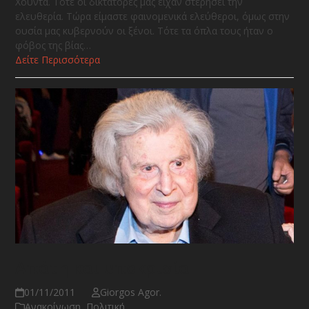
Χούντα. Τότε οι δικτάτορες μας είχαν στερήσει την
ελευθερία. Τώρα είμαστε φαινομενικά ελεύθεροι, όμως στην
ουσία μας κυβερνούν οι ξένοι. Τότε τα όπλα τους ήταν ο
φόβος της βίας…
Δείτε Περισσότερα
Απάτη και υποκρισία
01/11/2011
Giorgos Agor.
Ανακοίνωση
,
Πολιτική