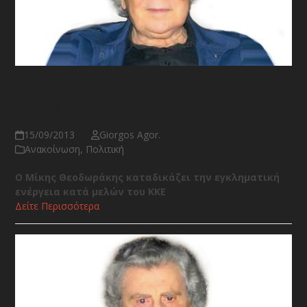
«…θα πρέπει με κάθε τρόπο να
κοπεί το χέρι των δολοφόνων»
15/09/2013
Giorgos Agor.
Ανακοίνωση
,
Πολιτική
Ο Μίκης Θεοδωράκης καταδικάζει την εγκληματική
ενέργεια κατά μελών του ΚΚΕ
Δείτε Περισσότερα