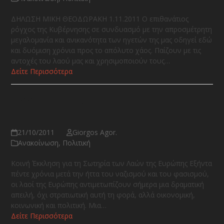
ΔΗΛΩΣΗ ΜΙΚΗ ΘΕΟΔΩΡΑΚΗ 1.11.2011 Ο επιθανάτιος
ρόγχος της Κυβέρνησης σε συνδυασμό με την απροσμέτρητη
μεγαλομανία και ανικανότητα των ηγετών της μας οδηγεί εδώ
και δυόμιση χρόνια προς το απόλυτο χάος. Παίζουν με τις
αντοχές του λαού μας και χρησιμοποιούν τους…
Δείτε Περισσότερα
Έκκληση για “τη σωτηρία των
λαών της Ευρώπης”
21/10/2011
Giorgos Agor.
Ανακοίνωση
,
Πολιτική
Κοινή Έκκληση για τη Σωτηρία των Λαών της Ευρώπης Εξήντα
πέντε χρόνια μετά την ήττα του ναζισμού και του φασισμού,
οι λαοί της Ευρώπης αντιμετωπίζουν σήμερα μια δραματική
απειλή, όχι στρατιωτική αυτή τη φορά, αλλά οικονομική,
κοινωνική και πολιτική. Mια…
Δείτε Περισσότερα