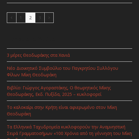
Previous
Page
Page
Page
Next
1
2
3
Πρόσφατα Άρθρα
3 μέρες Θεοδωράκης στα Χανιά
Νέο Διοικητικό Συμβούλιο του Παγκρητίου Συλλόγου
Φίλων Μίκη Θεοδωράκη
Βιβλίο: Γιώργος Αγοραστάκης, Ο θεωρητικός Μίκης
Θεοδωράκης, Εκδ. Πυξίδα, 2025 – κυκλοφορεί
Το καλοκαίρι στην Κρήτη είναι αφιερωμένο στον Μίκη
Θεοδωράκη
Τα Ελληνικά Ταχυδρομεία κυκλοφορούν την Αναμνηστική
Σειρά Γραμματοσήμων «100 Χρόνια από τη γέννηση του Μίκη