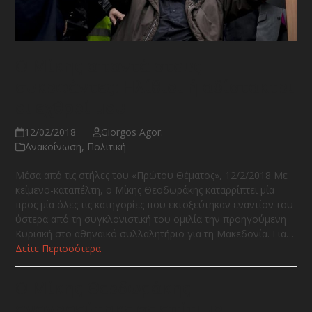
O Μίκης απαντά στους
συκοφάντες: Ηλίθιοι ή αδίστακτοι
οι εχθροί μου
12/02/2018
Giorgos Agor.
Ανακοίνωση
,
Πολιτική
Μέσα από τις στήλες του «Πρώτου Θέματος», 12/2/2018 Με
κείμενο-καταπέλτη, ο Μίκης Θεοδωράκης καταρρίπτει μία
προς μία όλες τις κατηγορίες που εκτοξεύτηκαν εναντίον του
ύστερα από τη συγκλονιστική του ομιλία την προηγούμενη
Κυριακή στο αθηναϊκό συλλαλητήριο για τη Μακεδονία. Για…
Δείτε Περισσότερα
Ο Μίκης Θεοδωράκης
αναγορεύτηκε σε επίτιμο