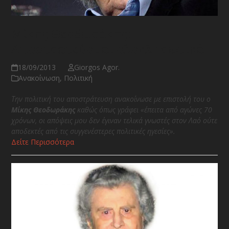
Μίκης Θεοδωράκης:
Αποστρατεύομαι ολοκληρωτικά
18/09/2013
Giorgos Agor.
Ανακοίνωση
,
Πολιτική
Την πολιτική του αποστράτευση ανακοίνωσε με επιστολή του ο
Μίκης Θεοδωράκης
καθώς όπως γράφει
«έπειτα από αγώνες 70
χρόνων, οι απόψεις μου δεν έγιναν τελικά γνωστές στον Λαό ούτε
αποδεκτές από τις συγγενέστερες πολιτικές ηγεσίες».
Δείτε Περισσότερα