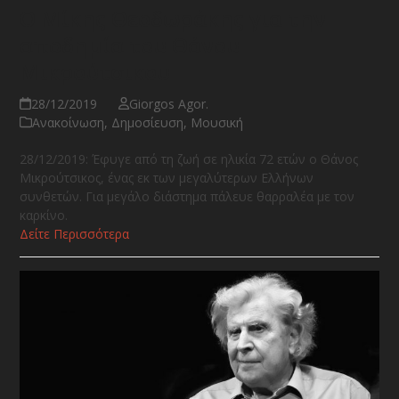
Ο Μίκης Θεοδωράκης για την
αποδημία του Θάνου
Μικρούτσικου
28/12/2019
Giorgos Agor.
Ανακοίνωση
,
Δημοσίευση
,
Μουσική
28/12/2019: Έφυγε από τη ζωή σε ηλικία 72 ετών ο Θάνος
Μικρούτσικος, ένας εκ των μεγαλύτερων Ελλήνων
συνθετών. Για μεγάλο διάστημα πάλευε θαρραλέα με τον
καρκίνο.
Δείτε Περισσότερα