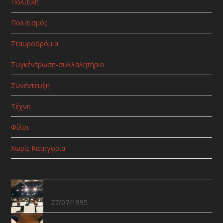
Πολιτική
Πολιτισμός
Σταυροδρόμια
Συγκέντρωση-συλλαλητήριο
Συνέντευξη
Τέχνη
Φίλοι
Χωρίς Κατηγορία
Δημοφιλή Άρθρα
Ο Μίκης Θεοδωράκης γιορτάζει τα 70
χρόνια του, με το Ζορμπά στο Μόναχο
27/07/1995
Σύντροφε Μάνο, κρητικόπουλο, Ερωτόκριτέ