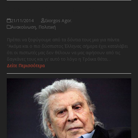
Δήλωση Μίκη Θεοδωράκη
21/11/2014
Giorgos Agor.
Ανακοίνωση
,
Πολιτική
Πρέπει να ξεφύγουμε από τα δόντια τους μια για πάντα
"Ακόμα και ο πιο δύσπιστος Έλληνας σήμερα έχει καταλάβει
ότι οι πιστωτές μας δεν θέλουν να μας αφήσουν από τις
δαγκάνες τους και γι’ αυτό το λόγο η Τρόικα θέτει…
Δείτε Περισσότερα