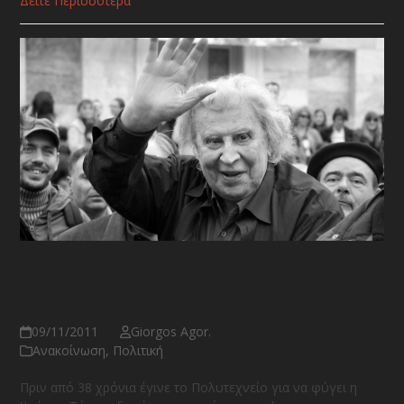
Δείτε Περισσότερα
Καταγγελία – έκκληση Μίκη
Θεοδωράκη
09/11/2011
Giorgos Agor.
Ανακοίνωση
,
Πολιτική
Πριν από 38 χρόνια έγινε το Πολυτεχνείο για να φύγει η