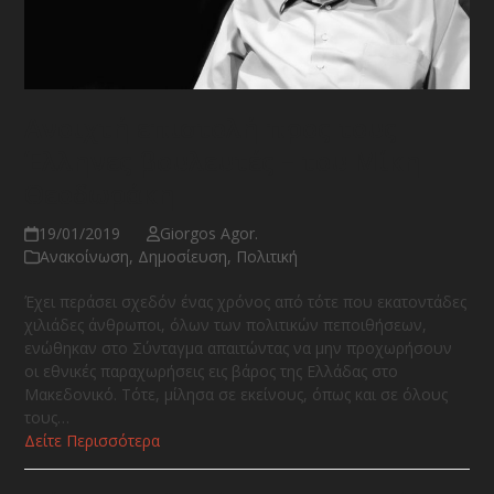
Ανοιχτή επιστολή προς τους
Έλληνες βουλευτές – του Μίκη
Θεοδωράκη
19/01/2019
Giorgos Agor.
Ανακοίνωση
,
Δημοσίευση
,
Πολιτική
Έχει περάσει σχεδόν ένας χρόνος από τότε που εκατοντάδες
χιλιάδες άνθρωποι, όλων των πολιτικών πεποιθήσεων,
ενώθηκαν στο Σύνταγμα απαιτώντας να μην προχωρήσουν
οι εθνικές παραχωρήσεις εις βάρος της Ελλάδας στο
Μακεδονικό. Τότε, μίλησα σε εκείνους, όπως και σε όλους
τους…
Δείτε Περισσότερα