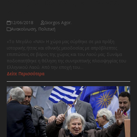
Μίκης Θεοδωράκης: «Το Μεγάλο
«ΝΑΙ»
12/06/2018
Giorgos Agor.
Ανακοίνωση
,
Πολιτική
«Το Μεγάλο «ΝΑΙ» Η χώρα μας σύρθηκε σε μια πράξη
ιστορικής ήττας και εθνικής μειοδοσίας με απρόβλεπτες
επιπτώσεις σε βάρος της χώρας και του Λαού μας. Συνάμα
ποδοπατήθηκε η θέληση της συντριπτικής πλειοψηφίας του
Ελληνικού Λαού. Από την εποχή του…
Δείτε Περισσότερα