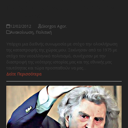
διεθνή κοινή γνώμη η αλήθεια για
την Ελλάδα
12/02/2012
Giorgos Agor.
Ανακοίνωση
,
Πολιτική
Υπάρχει μια διεθνής συνωμοσία με στόχο την ολοκλήρωση
της καταστροφής της χώρας μου. Ξεκίνησαν από το 1975 με
στόχο τον νεοελληνικό πολιτισμό, συνέχισαν με την
διαστροφή της νεότερης ιστορίας μας και της εθνικής μας
ταυτότητας και τώρα προσπαθούν να μας…
Δείτε Περισσότερα