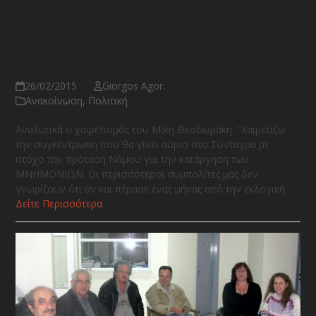
Μίκης Θεοδωράκης: Ντροπή που
η καινούρια Βουλή ανέχεται την
ύπαρξη Μνημονίων
26/02/2015
Giorgos Agor.
Ανακοίνωση
,
Πολιτική
Αναλυτικά ο χαιρετισμός του Μίκη Θεοδωράκη: "Χαιρετίζω
την συγκέντρωση που θα γίνει αύριο στο Σύνταγμα με
στόχο την πρόταση Νόμου για την κατάργηση των
ΜΝΗΜΟΝΙΩΝ. Οι περισσότεροι συμπολίτες μας δεν
γνωρίζουν ότι αν και πέρασε ένας μήνας από την εκλογική…
Δείτε Περισσότερα