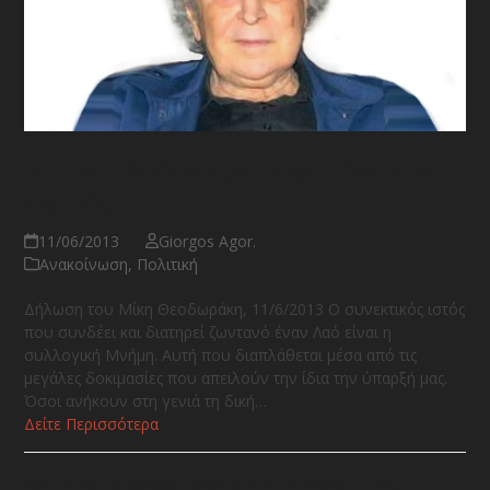
Να αντιδράσουμε τώρα, όσο είναι
καιρός
11/06/2013
Giorgos Agor.
Ανακοίνωση
,
Πολιτική
Δήλωση του Μίκη Θεοδωράκη, 11/6/2013 Ο συνεκτικός ιστός
που συνδέει και διατηρεί ζωντανό έναν Λαό είναι η
συλλογική Μνήμη. Αυτή που διαπλάθεται μέσα από τις
μεγάλες δοκιμασίες που απειλούν την ίδια την ύπαρξή μας.
Όσοι ανήκουν στη γενιά τη δική…
Δείτε Περισσότερα
Μίκης Θεοδωράκης: προς την