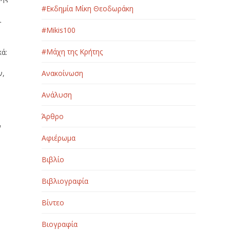
#Εκδημία Μίκη Θεοδωράκη
ι
#Μikis100
ή
#Μάχη της Κρήτης
κά:
ν,
Ανακοίνωση
Ανάλυση
Άρθρο
ν
Αφιέρωμα
Βιβλίο
Βιβλιογραφία
Βίντεο
Βιογραφία