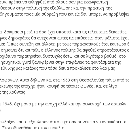
υν, πρέπει να εκληφθεί από όλους σαν μια εκκωφαντική
θέσουν στην πολιτική της εξαθλίωσης και την πρακτική της
οδηγούμαστε προς μία σύρραξη που κανείς δεν μπορεί να προβλέψει
 δοκιμασία μετά τα όσα έχει υποστεί κατά τις τελευταίες δεκαετίες.
ες δημοκράτες θα ανέχονται αυτές τις επιθέσεις, όταν μάλιστα έχο
α; Όπως συνέβη και άλλοτε, με τους παρακρατικούς έτσι και τώρα έ
ημαίνει ότι και πάλι ο έλληνας πολίτης θα αφεθεί απροστάτευτος 
ρχίζει να παρατηρείται δυστυχώς έστω και σε λιγότερο βαθμό στο
νησυχητικό, γιατί ξαναφέρνει στην επιφάνεια τα φαντάσματα της
 εθνικής μας κατάρας που τόσα δεινά προκάλεσε στο λαό μας.
 δολοφόνων. Αυτά δήλωνα και στα 1963 στη Θεσσαλονίκη πάνω από τ
είνης της εποχής, ήταν κουφή σε τέτοιες φωνές . Και σε λίγο
ς της Χούντας
 1945, όχι μόνο με την ανοχή αλλά και την συνενοχή των αστικών
ν.
φύλαξαν και το εξόπλισαν Αυτό είχε σαν συνέπεια να αναγκάσει τα
 Έτσι οδηγηθήκαμε στον εμφύλιο.