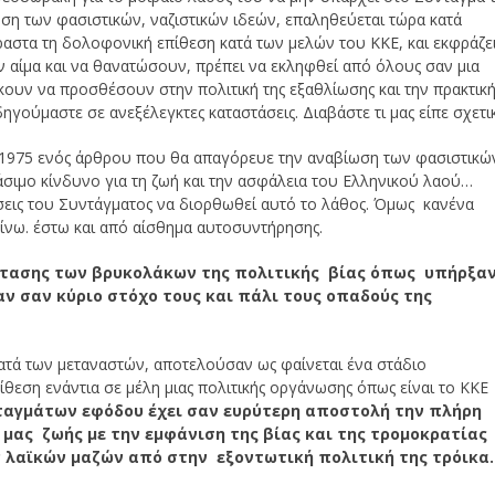
ση των φασιστικών, ναζιστικών ιδεών, επαληθεύεται τώρα κατά
αστα τη δολοφονική επίθεση κατά των μελών του ΚΚΕ, και εκφράζε
 αίμα και να θανατώσουν, πρέπει να εκληφθεί από όλους σαν μια
κουν να προσθέσουν στην πολιτική της εξαθλίωσης και την πρακτικ
ηγούμαστε σε ανεξέλεγκτες καταστάσεις. Διαβάστε τι μας είπε σχετι
 1975 ενός άρθρου που θα απαγόρευε την αναβίωση των φασιστικώ
άσιμο κίνδυνο για τη ζωή και την ασφάλεια του Ελληνικού λαού…
ήσεις του Συντάγματος να διορθωθεί αυτό το λάθος. Όμως κανένα
είνω. έστω και από αίσθημα αυτοσυντήρησης.
στασης των βρυκολάκων της πολιτικής βίας όπως υπήρξα
αν σαν κύριο στόχο τους και πάλι τους οπαδούς της
κατά των μεταναστών, αποτελούσαν ως φαίνεται ένα στάδιο
εση ενάντια σε μέλη μιας πολιτικής οργάνωσης όπως είναι το ΚΚΕ
ταγμάτων εφόδου έχει σαν ευρύτερη αποστολή την πλήρη
μας ζωής με την εμφάνιση της βίας και της τρομοκρατίας
 λαϊκών μαζών από στην εξοντωτική πολιτική της τρόικα.