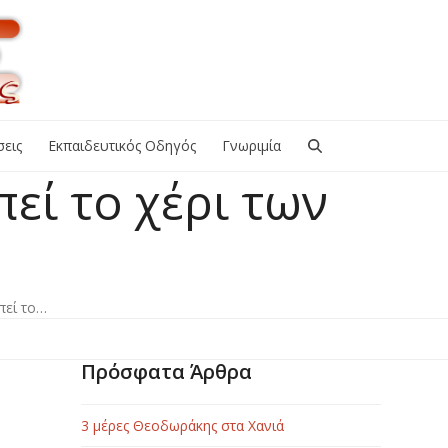
εις
Εκπαιδευτικός Οδηγός
Γνωριμία
εί το χέρι των
πεί το…
Πρόσφατα Άρθρα
3 μέρες Θεοδωράκης στα Χανιά