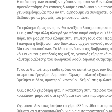
Η απόφαση των νεοναζί να χύσουν αίμα και να θανατώσο
προειδοποίηση ότι κάποιες δυνάμεις επιδιώκουν να προσ
γενικευμένης βίας που αν την αφήσουμε να συνεχιστεί 
βεβαιότητα τις μορφές που μπορεί να πάρει.
Το ερώτημα όμως είναι, αν θα αντέξει ο λαός μια κορυφαία
Όμως από την άλλη πλευρά για πόσο καιρό ακόμα οι Έλλην
πάρει την μορφή που είδαμε στην επίθεσή τους στο Πέραμ
ξεκινήσει η διάβρωση των διωκτικών αρχών γεγονός που σ
βία των τραμπούκων. Το ίδιο φαινόμενο της διάβρωσης α
κόμμα και τους οπαδούς της Δεξιάς, γεγονός εξαιρετικά α
κάθετης διαίρεσης του ελληνικού λαού, δηλαδή αυτής της
Γι’ αυτό θα πρέπει με κάθε τρόπο να κοπεί το χέρι των
πτώμα του Γρηγόρη Λαμπράκη. Όμως η πολιτική εξουσία εκ
βρεθήκαμε όλοι, αριστεροί, κεντρώοι, δεξιοί, στις φυλακέ
Όμως πολύ χειρότερη ήταν η κατάσταση στην περίοδο του
κομμάτων μπροστά στα εγκλήματα των τότε παρακρατικώ
Όχι μόνο δεν τους έκοψαν το χέρι αλλά αντίθετα το προ
θύματα να αυτοοργανωθούν για να αυτοπροστατευθούν.