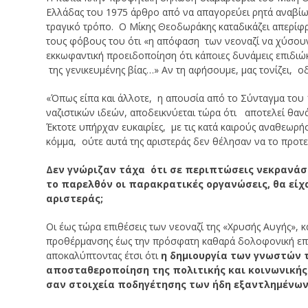
Ελλάδας του 1975 άρθρο από να απαγορεύει ρητά αναβίω
τραγικό τρόπο. Ο Μίκης Θεοδωράκης καταδικάζει απερίφρ
τους φόβους του ότι «η απόφαση των νεοναζί να χύσουν
εκκωφαντική προειδοποίηση ότι κάποιες δυνάμεις επιδιώ
της γενικευμένης βίας…» Αν τη αφήσουμε, μας τονίζει, οδ
«Όπως είπα και άλλοτε, η απουσία από το Σύνταγμα του
ναζιστικών ιδεών, αποδεικνύεται τώρα ότι αποτελεί θαν
Έκτοτε υπήρχαν ευκαιρίες, με τις κατά καιρούς αναθεωρ
κόμμα, ούτε αυτά της αριστεράς δεν θέλησαν να το προτ
Δεν γνώριζαν τάχα ότι σε περιπτώσεις νεκρανά
το παρελθόν οι παρακρατικές οργανώσεις, θα είχ
αριστεράς;
Οι έως τώρα επιθέσεις των νεοναζί της «Χρυσής Αυγής», 
προθέρμανσης έως την πρόσφατη καθαρά δολοφονική επίθ
αποκαλύπτοντας έτσι ότι
η δημιουργία των γνωστών 
αποσταθεροποίηση της πολιτικής και κοινωνικής 
σαν στοιχεία ποδηγέτησης των ήδη εξαντλημένων