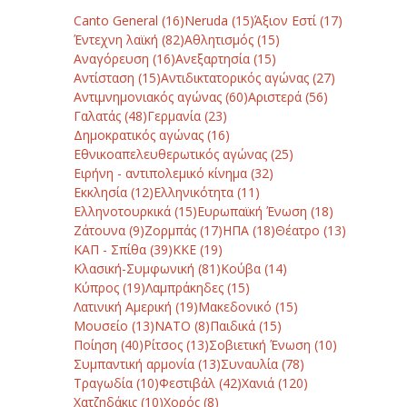
Canto General
(16)
Neruda
(15)
Άξιον Εστί
(17)
Έντεχνη λαϊκή
(82)
Αθλητισμός
(15)
Αναγόρευση
(16)
Ανεξαρτησία
(15)
Αντίσταση
(15)
Αντιδικτατορικός αγώνας
(27)
Αντιμνημονιακός αγώνας
(60)
Αριστερά
(56)
Γαλατάς
(48)
Γερμανία
(23)
Δημοκρατικός αγώνας
(16)
Εθνικοαπελευθερωτικός αγώνας
(25)
Ειρήνη - αντιπολεμικό κίνημα
(32)
Εκκλησία
(12)
Ελληνικότητα
(11)
Ελληνοτουρκικά
(15)
Ευρωπαϊκή Ένωση
(18)
Ζάτουνα
(9)
Ζορμπάς
(17)
ΗΠΑ
(18)
Θέατρο
(13)
ΚΑΠ - Σπίθα
(39)
ΚΚΕ
(19)
Κλασική-Συμφωνική
(81)
Κούβα
(14)
Κύπρος
(19)
Λαμπράκηδες
(15)
Λατινική Αμερική
(19)
Μακεδονικό
(15)
Μουσείο
(13)
ΝΑΤΟ
(8)
Παιδικά
(15)
Ποίηση
(40)
Ρίτσος
(13)
Σοβιετική Ένωση
(10)
Συμπαντική αρμονία
(13)
Συναυλία
(78)
Τραγωδία
(10)
Φεστιβάλ
(42)
Χανιά
(120)
Χατζηδάκις
(10)
Χορός
(8)