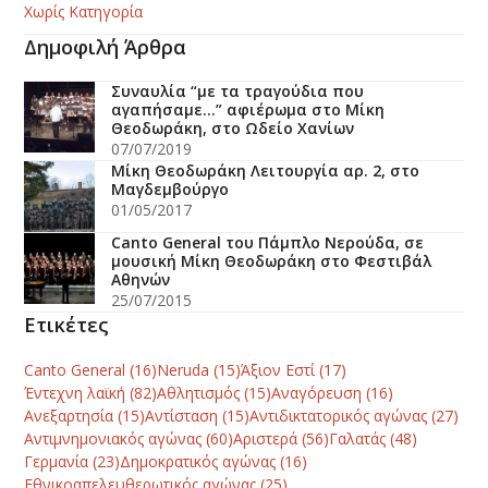
Χωρίς Κατηγορία
Δημοφιλή Άρθρα
Συναυλία “με τα τραγούδια που
αγαπήσαμε…” αφιέρωμα στο Μίκη
Θεοδωράκη, στο Ωδείο Χανίων
07/07/2019
Μίκη Θεοδωράκη Λειτουργία αρ. 2, στο
Μαγδεμβούργο
01/05/2017
Canto General του Πάμπλο Νερούδα, σε
μουσική Μίκη Θεοδωράκη στο Φεστιβάλ
Αθηνών
25/07/2015
Ετικέτες
Canto General
(16)
Neruda
(15)
Άξιον Εστί
(17)
Έντεχνη λαϊκή
(82)
Αθλητισμός
(15)
Αναγόρευση
(16)
Ανεξαρτησία
(15)
Αντίσταση
(15)
Αντιδικτατορικός αγώνας
(27)
Αντιμνημονιακός αγώνας
(60)
Αριστερά
(56)
Γαλατάς
(48)
Γερμανία
(23)
Δημοκρατικός αγώνας
(16)
Εθνικοαπελευθερωτικός αγώνας
(25)