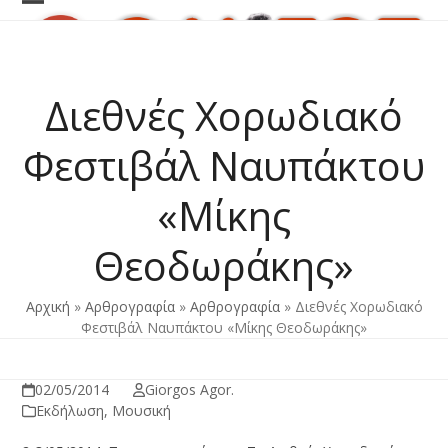
Skip
Open
Close
to
content
mobile
mobile
menu
menu
Διεθνές Χορωδιακό
Φεστιβάλ Ναυπάκτου
«Μίκης
Θεοδωράκης»
Αρχική
»
Αρθρογραφία
»
Αρθρογραφία
»
Διεθνές Χορωδιακό
Φεστιβάλ Ναυπάκτου «Μίκης Θεοδωράκης»
02/05/2014
Giorgos Agor.
Εκδήλωση
,
Μουσική