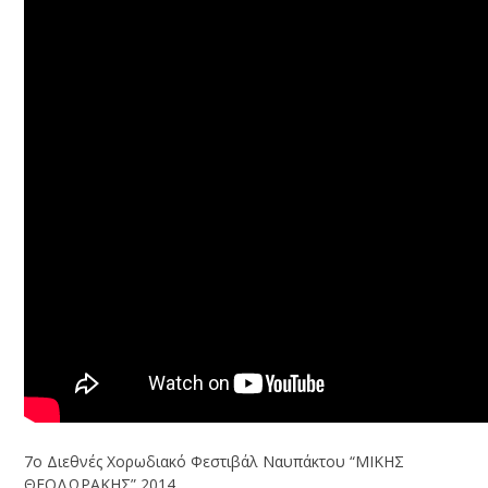
7o Διεθνές Χορωδιακό Φεστιβάλ Ναυπάκτου “ΜΙΚΗΣ
ΘΕΟΔΩΡΑΚΗΣ” 2014