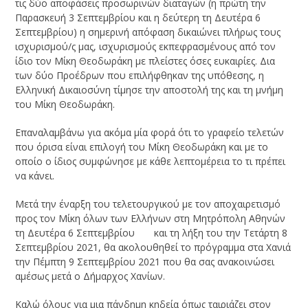
τις δύο αποφάσεις προσωρινών διαταγών (η πρώτη την
Παρασκευή 3 Σεπτεμβρίου και η δεύτερη τη Δευτέρα 6
Σεπτεμβρίου) η σημερινή απόφαση δικαιώνει πλήρως τους
ισχυρισμού/ς μας, ισχυρισμούς εκπεφρασμένους από τον
ίδιο τον Μίκη Θεοδωράκη με πλείστες όσες ευκαιρίες. Δια
των δύο Προέδρων που επιλήφθηκαν της υπόθεσης, η
Ελληνική Δικαιοσύνη τίμησε την αποστολή της και τη μνήμη
του Μίκη Θεοδωράκη.
Επαναλαμβάνω για ακόμα μία φορά ότι το γραφείο τελετών
που όρισα είναι επιλογή του Μίκη Θεοδωράκη και με το
οποίο ο ίδιος συμφώνησε με κάθε λεπτομέρεια το τι πρέπει
να κάνει.
Μετά την έναρξη του τελετουργικού με τον αποχαιρετισμό
προς τον Μίκη όλων των Ελλήνων στη Μητρόπολη Αθηνών
τη Δευτέρα 6 Σεπτεμβρίου και τη λήξη του την Τετάρτη 8
Σεπτεμβρίου 2021, θα ακολουθηθεί το πρόγραμμα στα Χανιά
την Πέμπτη 9 Σεπτεμβρίου 2021 που θα σας ανακοινώσει
αμέσως μετά ο Δήμαρχος Χανίων.
Καλώ όλους για μια πάνδημη κηδεία όπως ταιριάζει στον