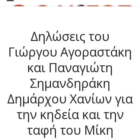
Skip
Open
Close
to
content
mobile
mobile
menu
menu
Δηλώσεις του
Γιώργου Αγοραστάκη
και Παναγιώτη
Σημανδηράκη
Δημάρχου Χανίων για
την κηδεία και την
ταφή του Μίκη