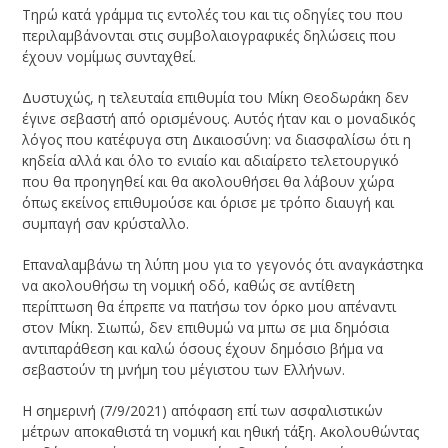
Τηρώ κατά γράμμα τις εντολές του και τις οδηγίες του που
περιλαμβάνονται στις συμβολαιογραφικές δηλώσεις που
έχουν νομίμως συνταχθεί.
Δυστυχώς, η τελευταία επιθυμία του Μίκη Θεοδωράκη δεν
έγινε σεβαστή από ορισμένους. Αυτός ήταν και ο μοναδικός
λόγος που κατέφυγα στη Δικαιοσύνη: να διασφαλίσω ότι η
κηδεία αλλά και όλο το ενιαίο και αδιαίρετο τελετουργικό
που θα προηγηθεί και θα ακολουθήσει θα λάβουν χώρα
όπως εκείνος επιθυμούσε και όρισε με τρόπο διαυγή και
συμπαγή σαν κρύσταλλο.
Επαναλαμβάνω τη λύπη μου για το γεγονός ότι αναγκάστηκα
να ακολουθήσω τη νομική οδό, καθώς σε αντίθετη
περίπτωση θα έπρεπε να πατήσω τον όρκο μου απέναντι
στον Μίκη. Σιωπώ, δεν επιθυμώ να μπω σε μια δημόσια
αντιπαράθεση και καλώ όσους έχουν δημόσιο βήμα να
σεβαστούν τη μνήμη του μέγιστου των Ελλήνων.
Η σημερινή (7/9/2021) απόφαση επί των ασφαλιστικών
μέτρων αποκαθιστά τη νομική και ηθική τάξη. Ακολουθώντας