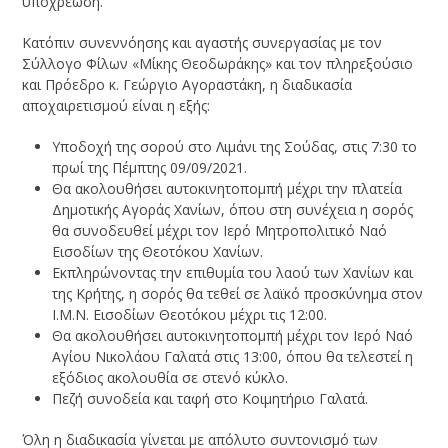
υποχρέωση.
Κατόπιν συνεννόησης και αγαστής συνεργασίας με τον
Σύλλογο Φίλων «Μίκης Θεοδωράκης» και τον πληρεξούσιο
και Πρόεδρο κ. Γεώργιο Αγοραστάκη, η διαδικασία
αποχαιρετισμού είναι η εξής:
Υποδοχή της σορού στο Λιμάνι της Σούδας, στις 7:30 το
πρωί της Πέμπτης 09/09/2021.
Θα ακολουθήσει αυτοκινητοπομπή μέχρι την πλατεία
Δημοτικής Αγοράς Χανίων, όπου στη συνέχεια η σορός
θα συνοδευθεί μέχρι τον Ιερό Μητροπολιτικό Ναό
Εισοδίων της Θεοτόκου Χανίων.
Εκπληρώνοντας την επιθυμία του λαού των Χανίων και
της Κρήτης, η σορός θα τεθεί σε λαϊκό προσκύνημα στον
Ι.Μ.Ν. Εισοδίων Θεοτόκου μέχρι τις 12:00.
Θα ακολουθήσει αυτοκινητοπομπή μέχρι τον Ιερό Ναό
Αγίου Νικολάου Γαλατά στις 13:00, όπου θα τελεστεί η
εξόδιος ακολουθία σε στενό κύκλο.
Πεζή συνοδεία και ταφή στο Κοιμητήριο Γαλατά.
Όλη η διαδικασία γίνεται με απόλυτο συντονισμό των