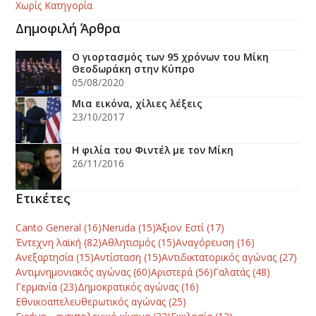
Χωρίς Κατηγορία
Δημοφιλή Άρθρα
Ο γιορτασμός των 95 χρόνων του Μίκη
Θεοδωράκη στην Κύπρο
05/08/2020
Μια εικόνα, χίλιες λέξεις
23/10/2017
Η φιλία του Φιντέλ με τον Μίκη
26/11/2016
Ετικέτες
Canto General
(16)
Neruda
(15)
Άξιον Εστί
(17)
Έντεχνη λαϊκή
(82)
Αθλητισμός
(15)
Αναγόρευση
(16)
Ανεξαρτησία
(15)
Αντίσταση
(15)
Αντιδικτατορικός αγώνας
(27)
Αντιμνημονιακός αγώνας
(60)
Αριστερά
(56)
Γαλατάς
(48)
Γερμανία
(23)
Δημοκρατικός αγώνας
(16)
Εθνικοαπελευθερωτικός αγώνας
(25)