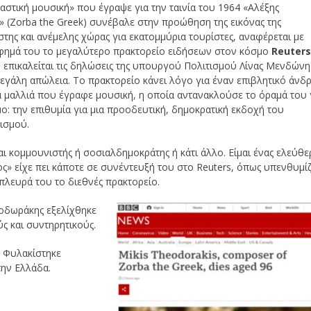
στική μουσική» που έγραψε για την ταινία του 1964 «Αλέξης
 (Zorba the Greek) συνέβαλε στην προώθηση της εικόνας της
της και ανέμελης χώρας για εκατομμύρια τουρίστες, αναφέρεται με
φημά του το μεγαλύτερο πρακτορείο ειδήσεων στον κόσμο
Reuter
 επικαλείται τις δηλώσεις της υπουργού Πολιτισμού Λίνας Μενδώνη
μεγάλη απώλεια. Το πρακτορείο κάνει λόγο για έναν επιβλητικό άνδ
 μαλλιά που έγραφε μουσική, η οποία αντανακλούσε το όραμά του 
ο: την επιθυμία για μια προοδευτική, δημοκρατική εκδοχή του
ισμού.
αι κομμουνιστής ή σοσιαλδημοκράτης ή κάτι άλλο. Είμαι ένας ελεύθε
» είχε πει κάποτε σε συνέντευξή του στο Reuters, όπως υπενθυμίζ
πλευρά του το διεθνές πρακτορείο.
οδωράκης εξελίχθηκε
ς και συντηρητικούς.
. Φυλακίστηκε
την Ελλάδα.