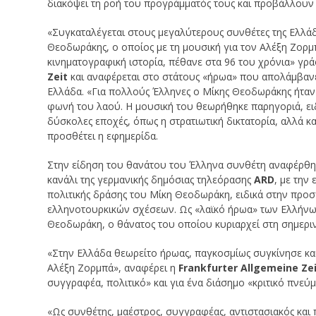
διακόψει τη ροή του προγράμματός τους και προβάλλουν 
«Συγκαταλέγεται στους μεγαλύτερους συνθέτες της Ελλάδ
Θεοδωράκης, ο οποίος με τη μουσική για τον Αλέξη Ζορ
κινηματογραφική ιστορία, πέθανε στα 96 του χρόνια» γρ
Zeit
και αναφέρεται στο στάτους «ήρωα» που απολάμβαν
Ελλάδα. «Για πολλούς Έλληνες ο Μίκης Θεοδωράκης ήταν 
φωνή του λαού. Η μουσική του θεωρήθηκε παρηγοριά, ειδ
δύσκολες εποχές, όπως η στρατιωτική δικτατορία, αλλά κα
προσθέτει η εφημερίδα.
Στην είδηση του θανάτου του Έλληνα συνθέτη αναφέρθη
κανάλι της γερμανικής δημόσιας τηλεόρασης
ARD
, με την
πολιτικής δράσης του Μίκη Θεοδωράκη, ειδικά στην προ
ελληνοτουρκικών σχέσεων. Ως «λαϊκό ήρωα» των Ελλήνων
Θεοδωράκη, ο θάνατος του οποίου κυριαρχεί στη σημερι
«Στην Ελλάδα θεωρείτο ήρωας, παγκοσμίως συγκίνησε και
Αλέξη Ζορμπά», αναφέρει η
Frankfurter Allgemeine Ze
συγγραφέα, πολιτικό» και για ένα διάσημο «κριτικό πνεύμ
«Ως συνθέτης, μαέστρος, συγγραφέας, αντιστασιακός και