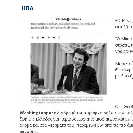
ΗΠΑ
«Ο Μίκης
στα 96 τ
“Ο Μίκης
στρατιωτ
γράφουν 
Μεταξύ ά
Θεοδωράκ
με δύο ή
Ο κ. Θεο
W
ashingtonpost
διαδραμάτισε κυρίαρχο ρόλο στην πολιτ
ζωή της Ελλάδας για περισσότερο από μισό αιώνα και με 
ακόμα και στα γεράματα του, παρέμεινε μια από τις πιο ά
φιγούρες.