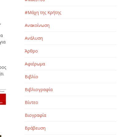
#Μάχη της Κρήτης
s
,
Ανακοίνωση
ρα
Ανάλυση
για
Άρθρο
Αφιέρωμα
ρος
ει
Βιβλίο
Βιβλιογραφία
Βίντεο
Βιογραφία
Βράβευση