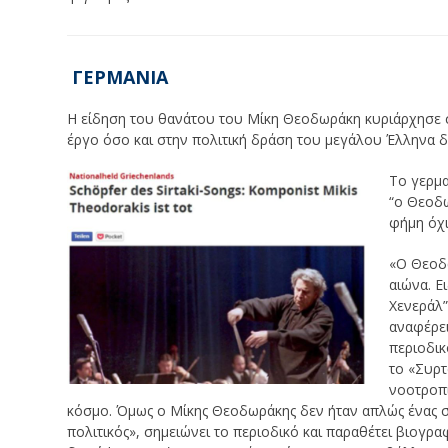
ΓΕΡΜΑΝΙΑ
Η είδηση του θανάτου του Μίκη Θεοδωράκη κυριάρχησε σ
έργο όσο και στην πολιτική δράση του μεγάλου Έλληνα 
Το γερμ
“ο Θεοδω
φήμη όχι
«Ο Θεοδ
αιώνα. Ε
Χενεράλ”
αναφέρει
περιοδι
το «Συρτ
νοοτροπί
κόσμο. Όμως ο Μίκης Θεοδωράκης δεν ήταν απλώς ένας συ
πολιτικός», σημειώνει το περιοδικό και παραθέτει βιογρ