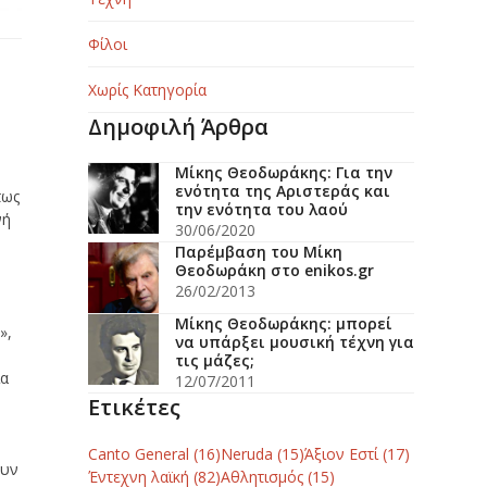
Φίλοι
Χωρίς Κατηγορία
Δημοφιλή Άρθρα
Μίκης Θεοδωράκης: Για την
ενότητα της Αριστεράς και
πως
την ενότητα του λαού
νή
30/06/2020
Παρέμβαση του Μίκη
Θεοδωράκη στο enikos.gr
26/02/2013
Μίκης Θεοδωράκης: μπορεί
»,
να υπάρξει μουσική τέχνη για
τις μάζες;
ια
12/07/2011
Ετικέτες
Canto General
(16)
Neruda
(15)
Άξιον Εστί
(17)
ουν
Έντεχνη λαϊκή
(82)
Αθλητισμός
(15)