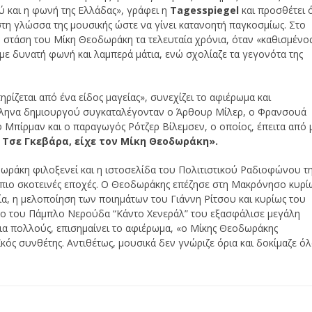
ύ και η φωνή της Ελλάδας», γράφει η
Tagesspiegel
και προσθέτει ό
τη γλώσσα της μουσικής ώστε να γίνει κατανοητή παγκοσμίως. Στο
η στάση του Μίκη Θεοδωράκη τα τελευταία χρόνια, όταν «καθισμένο
 με δυνατή φωνή και λαμπερά μάτια, ενώ σχολίαζε τα γεγονότα της
ρίζεται από ένα είδος μαγείας», συνεχίζει το αφιέρωμα και
λληνα δημιουργού συγκαταλέγονταν ο Άρθουρ Μίλερ, ο Φρανσουά
Μπίρμαν και ο παραγωγός Ρότζερ Βίλεμσεν, ο οποίος, έπειτα από 
 Τσε Γκεβάρα, είχε τον Μίκη Θεοδωράκη».
ωράκη φιλοξενεί και η ιστοσελίδα του Πολιτιστικού Ραδιοφώνου τ
ις πιο σκοτεινές εποχές. Ο Θεοδωράκης επέζησε στη Μακρόνησο κυρί
ία, η μελοποίηση των ποιημάτων του Γιάννη Ρίτσου και κυρίως του
έργο του Πάμπλο Νερούδα “Κάντο Χενεράλ” του εξασφάλισε μεγάλη
Για πολλούς, επισημαίνει το αφιέρωμα, «ο Μίκης Θεοδωράκης
κός συνθέτης. Αντιθέτως, μουσικά δεν γνώριζε όρια και δοκίμαζε ό