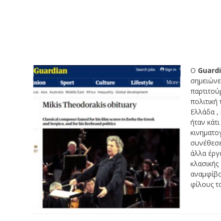
Ο
Guard
σημειώνε
παρτιτού
πολιτική
Ελλάδα ,
ήταν κάτ
κινηματο
συνέθεσε
άλλα έργ
κλασικής
αναμφίβο
φίλους τ