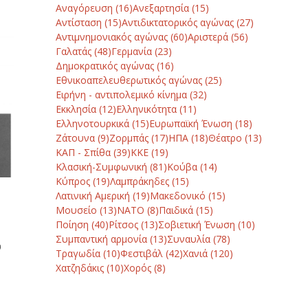
Αναγόρευση
(16)
Ανεξαρτησία
(15)
Αντίσταση
(15)
Αντιδικτατορικός αγώνας
(27)
Αντιμνημονιακός αγώνας
(60)
Αριστερά
(56)
Γαλατάς
(48)
Γερμανία
(23)
Δημοκρατικός αγώνας
(16)
Εθνικοαπελευθερωτικός αγώνας
(25)
Ειρήνη - αντιπολεμικό κίνημα
(32)
Εκκλησία
(12)
Ελληνικότητα
(11)
Ελληνοτουρκικά
(15)
Ευρωπαϊκή Ένωση
(18)
Ζάτουνα
(9)
Ζορμπάς
(17)
ΗΠΑ
(18)
Θέατρο
(13)
ΚΑΠ - Σπίθα
(39)
ΚΚΕ
(19)
Κλασική-Συμφωνική
(81)
Κούβα
(14)
Κύπρος
(19)
Λαμπράκηδες
(15)
Λατινική Αμερική
(19)
Μακεδονικό
(15)
Μουσείο
(13)
ΝΑΤΟ
(8)
Παιδικά
(15)
Ποίηση
(40)
Ρίτσος
(13)
Σοβιετική Ένωση
(10)
Συμπαντική αρμονία
(13)
Συναυλία
(78)
υ
Τραγωδία
(10)
Φεστιβάλ
(42)
Χανιά
(120)
Χατζηδάκις
(10)
Χορός
(8)