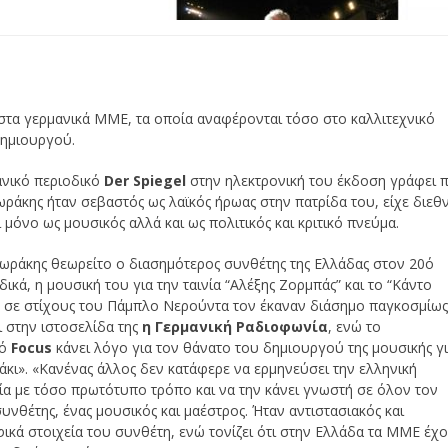
τα γερμανικά ΜΜΕ, τα οποία αναφέρονται τόσο στο καλλιτεχνικό
δημιουργού.
ανικό περιοδικό
Der Spiegel
στην ηλεκτρονική του έκδοση γράφει 
ράκης ήταν σεβαστός ως λαϊκός ήρωας στην πατρίδα του, είχε διεθ
 μόνο ως μουσικός αλλά και ως πολιτικός και κριτικό πνεύμα.
ωράκης θεωρείτο ο διασημότερος συνθέτης της Ελλάδας στον 20ό
ιδικά, η μουσική του για την ταινία “Αλέξης Ζορμπάς” και το “Κάντο
 σε στίχους του Πάμπλο Νερούντα τον έκαναν διάσημο παγκοσμίως
 στην ιστοσελίδα της
η
Γερμανική Ραδιοφωνία
, ενώ το
κό
Focus
κάνει λόγο για τον θάνατο του δημιουργού της μουσικής γ
άκι». «Κανένας άλλος δεν κατάφερε να ερμηνεύσει την ελληνική
α με τόσο πρωτότυπο τρόπο και να την κάνει γνωστή σε όλον τον
νθέτης, ένας μουσικός και μαέστρος. Ήταν αντιστασιακός και
αφικά στοιχεία του συνθέτη, ενώ τονίζει ότι στην Ελλάδα τα ΜΜΕ έχ