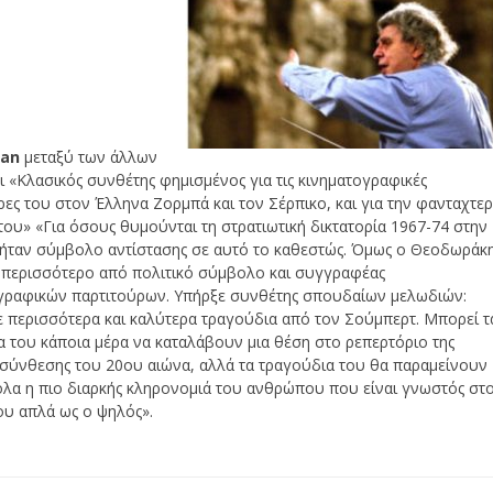
ian
μεταξύ των άλλων
ι «Κλασικός συνθέτης φημισμένος για τις κινηματογραφικές
ρες του στον Έλληνα Ζορμπά και τον Σέρπικο, και για την φανταχτε
 του» «Για όσους θυμούνται τη στρατιωτική δικτατορία 1967-74 στην
 ήταν σύμβολο αντίστασης σε αυτό το καθεστώς. Όμως ο Θεοδωράκ
ι περισσότερο από πολιτικό σύμβολο και συγγραφέας
γραφικών παρτιτούρων. Υπήρξε συνθέτης σπουδαίων μελωδιών:
 περισσότερα και καλύτερα τραγούδια από τον Σούμπερτ. Μπορεί τ
α του κάποια μέρα να καταλάβουν μια θέση στο ρεπερτόριο της
 σύνθεσης του 20ου αιώνα, αλλά τα τραγούδια του θα παραμείνουν
λα η πιο διαρκής κληρονομιά του ανθρώπου που είναι γνωστός στ
ου απλά ως ο ψηλός».