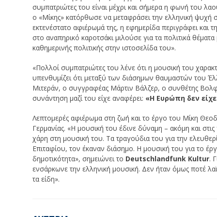
συμπατριώτες του είναι μέχρι και σήμερα η φωνή του λαο
ο «Μίκης» κατόρθωσε να μεταφράσει την ελληνική ψυχή σ
εκτενέστατο αφιέρωμά της, η εφημερίδα περιγράφει και τ
στο αναπηρικό καροτσάκι μιλούσε για τα πολιτικά θέματα
καθημερινής πολιτικής στην ιστοσελίδα του».
«Πολλοί συμπατριώτες του λένε ότι η μουσική του χαρακτη
υπενθυμίζει ότι μεταξύ των διάσημων θαυμαστών του Έ
Μιτεράν, ο συγγραφέας Μάρτιν Βάλζερ, ο συνθέτης Βολφ 
συνάντηση μαζί του είχε αναφέρει:
«Η Ευρώπη δεν είχε
Λεπτομερές αφιέρωμα στη ζωή και το έργο του Μίκη Θεοδ
Γερμανίας. «Η μουσική του έδινε δύναμη – ακόμη και στ
χάρη στη μουσική του. Τα τραγούδια του για την ελευθερ
Επιταφίου, τον έκαναν διάσημο. Η μουσική του για το 
δημοτικότητα», σημειώνει το
Deutschlandfunk Kultur
. 
ενσάρκωνε την ελληνική μουσική. Δεν ήταν όμως ποτέ λαϊ
τα είδη».