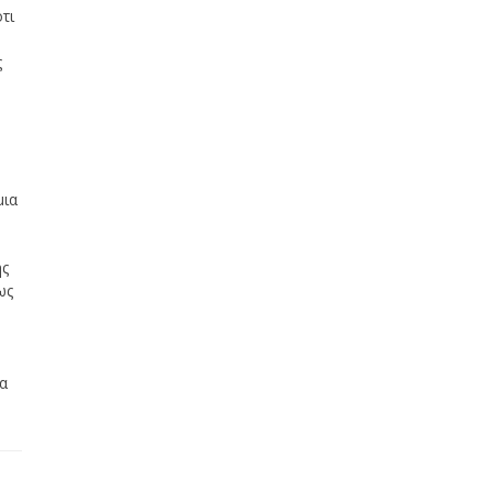
τι
ς
μια
ης
ως
λα