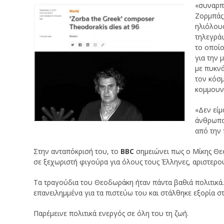
«συναρπα
Ζορμπάς»
ηλιόλουσ
τηλεγρά
το οποίο
για την 
με πυκνά
τον κόσμ
κομμουν
«Δεν είμ
άνθρωπος
από την 
Στην ανταπόκρισή του, το
ΒΒC
σημειώνει πως ο Μίκης Θε
σε ξεχωριστή φιγούρα για όλους τους Έλληνες, αριστερού
Τα τραγούδια του Θεοδωράκη ήταν πάντα βαθιά πολιτικά
επανειλημμένα για τα πιστεύω του και στάλθηκε εξορία σ
Παρέμεινε πολιτικά ενεργός σε όλη του τη ζωή.