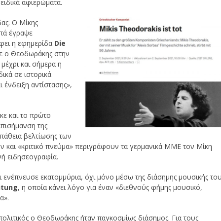
ειδικά αφιερώματα.
ας. Ο Μίκης
μπά έγραψε
άφει η εφημερίδα
Die
ε ο Θεοδωράκης στην
μέχρι και σήμερα η
ικά σε ιστορικά
ι ένδειξη αντίστασης»,
κε και το πρώτο
 επισήμανση της
σπάθεια βελτίωσης των
 και «κριτικό πνεύμα» περιγράφουν τα γερμανικά ΜΜΕ τον Μίκη
νή ειδησεογραφία.
 ενέπνευσε εκατομμύρια, όχι μόνο μέσω της διάσημης μουσικής το
itung
, η οποία κάνει λόγο για έναν «διεθνούς φήμης μουσικό,
α».
 πολιτικός ο Θεοδωράκης ήταν παγκοσμίως διάσημος. Για τους