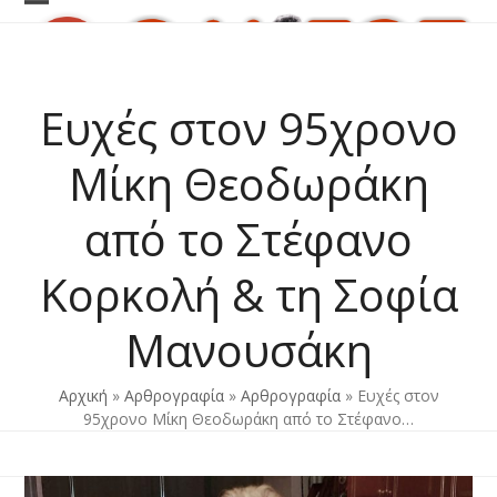
Skip
Open
Close
to
content
mobile
mobile
menu
menu
Ευχές στον 95χρονο
Μίκη Θεοδωράκη
από το Στέφανο
Κορκολή & τη Σοφία
Μανουσάκη
Αρχική
»
Αρθρογραφία
»
Αρθρογραφία
»
Ευχές στον
95χρονο Μίκη Θεοδωράκη από το Στέφανο…