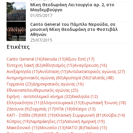
Μίκη Θεοδωράκη Λειτουργία αρ. 2, στο
Μαγδεμβούργο
01/05/2017
Canto General του Πάμπλο Νερούδα, σε
μουσική Μίκη Θεοδωράκη στο Φεστιβάλ
Αθηνών
25/07/2015
Ετικέτες
Canto General
(16)
Neruda
(15)
Άξιον Εστί
(17)
Έντεχνη λαϊκή
(82)
Αθλητισμός
(15)
Αναγόρευση
(16)
Ανεξαρτησία
(15)
Αντίσταση
(15)
Αντιδικτατορικός αγώνας
(27)
Αντιμνημονιακός αγώνας
(60)
Αριστερά
(56)
Γαλατάς
(48)
Γερμανία
(23)
Δημοκρατικός αγώνας
(16)
Εθνικοαπελευθερωτικός αγώνας
(25)
Ειρήνη - αντιπολεμικό κίνημα
(32)
Εκκλησία
(12)
Ελληνικότητα
(11)
Ελληνοτουρκικά
(15)
Ευρωπαϊκή Ένωση
(18)
Ζάτουνα
(9)
Ζορμπάς
(17)
ΗΠΑ
(18)
Θέατρο
(13)
ΚΑΠ - Σπίθα
(39)
ΚΚΕ
(19)
Κλασική-Συμφωνική
(81)
Κούβα
(14)
Κύπρος
(19)
Λαμπράκηδες
(15)
Λατινική Αμερική
(19)
Μακεδονικό
(15)
Μουσείο
(13)
ΝΑΤΟ
(8)
Παιδικά
(15)