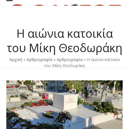
Skip
Open
Close
to
content
mobile
mobile
menu
menu
Η αιώνια κατοικία
του Μίκη Θεοδωράκη
Αρχική
»
Αρθρογραφία
»
Αρθρογραφία
»
Η αιώνια κατοικία
του Μίκη Θεοδωράκη