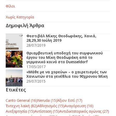
Φίλοι
Χωρίς Κατηγορία
Δημοφιλή Άρθρα
Φεστιβάλ Μίκης Θεοδωράκης, Χανιά,
28,29,30 Ιούλη 2019
28/07/2019
Θριαμβευτική υποδοχή του συμφωνικού
έργου του Μίκη Θεοδωράκη από το
γερμανικό κοινό στο Duesseldorf
17/05/2017
«Mάθε με να χορεύω» – ο χαιρετισμός των
Χανιωτών στα γενέθλια του 90χρονου Mίκη
29/07/2015
Ετικέτες
Canto General
(16)
Neruda
(15)
Άξιον Εστί
(17)
Έντεχνη λαϊκή
(82)
Αθλητισμός
(15)
Αναγόρευση
(16)
Ανεξαρτησία
(15)
Αντίσταση
(15)
Αντιδικτατορικός αγώνας
(27)