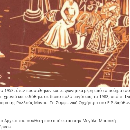
υ 1958, όταν προστέθηκαν και τα φωνητικά μέρη από το ποίημα το
τη χρονιά και εκδόθηκε σε δίσκο πολύ αργότερα, το 1988, από τη Ly
δραμα της Ραλλούς Μάνου. Τη Συμφωνική Ορχήστρα του ΕΙΡ διηύθυ
το Αρχείο του συνθέτη που απόκειται στην Μεγάλη Μουσική
έργου.