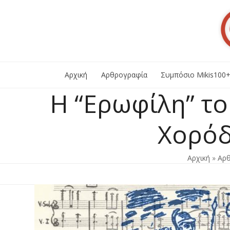
Skip
to
content
Αρχική
Αρθρογραφία
Συμπόσιο Mikis100
Η “Ερωφίλη” το
Χορόδ
Αρχική
»
Αρ