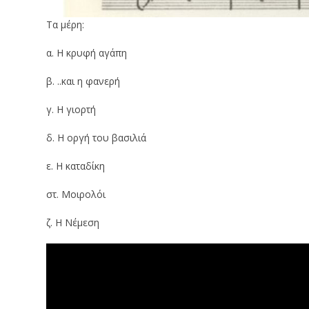
Τα μέρη:
α. Η κρυφή αγάπη
β. ..και η φανερή
γ. Η γιορτή
δ. Η οργή του βασιλιά
ε. Η καταδίκη
στ. Μοιρολόι
ζ. Η Νέμεση