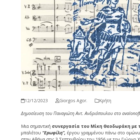
12/12/2023
Giorgos Agor.
Κρήτη
Δημοσίευση του Παναγιώτη Αντ. Ανδριόπουλου στο avalonoft
Μια σημαντική
συνεργασία του Μίκη Θεοδωράκη με 
μπαλέτου
“Ερωφίλη”,
έργου γραμμένου πάνω στο ομώνυμ
στην Αθήνα στις 3 Σεπτεμβρίου του 1956 με τον Γιώργο Χ