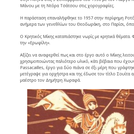
Μάνου με τη Ντόρα Τσάτσου στις χορογραφίες.
Η παράσταση επαναλήφθηκε το 1957 στην περίφημη Ροτόν
ανήμερα των γενεθλίων του Θεοδωράκη, στο Παρίσι, όπου
Ο Κρητικός Μίκης καταπιάστηκε νωρίς με κρητικά θέματα
την «Ερωφίλη».
Αξίζει να αναφερθεί πως και στο έργο αυτό ο Μίκης λειτ
χρησιμοποιώντας παλιότερο υλικό, κάτι βέβαια που έχουν
Passacailles, έργο για δύο πιάνα σε έξι μέρη που γράφτη
μετέγραψε για ορχήστρα και της έδωσε τον τίτλο Σουίτα
μαέστρο τον Δημήτρη Χωραφά.