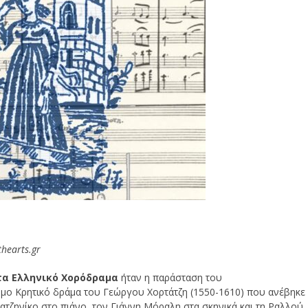
hearts.gr
τα Ελληνικό Χορόδραμα
ήταν η παράσταση του
ο Κρητικό δράμα του Γεώργου Χορτάτζη (1550-1610) που ανέβηκε
ατζηνίκο στο πιάνο, τον Γιάννη Μόραλη στα σκηνικά και τη Ραλλού