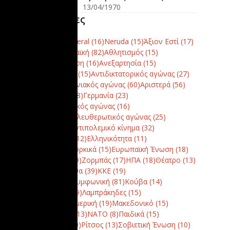
13/04/1970
Ετικέτες
Canto General
(16)
Neruda
(15)
Άξιον Εστί
(17)
Έντεχνη λαϊκή
(82)
Αθλητισμός
(15)
Αναγόρευση
(16)
Ανεξαρτησία
(15)
Αντίσταση
(15)
Αντιδικτατορικός αγώνας
(27)
Αντιμνημονιακός αγώνας
(60)
Αριστερά
(56)
Γαλατάς
(48)
Γερμανία
(23)
Δημοκρατικός αγώνας
(16)
Εθνικοαπελευθερωτικός αγώνας
(25)
Ειρήνη - αντιπολεμικό κίνημα
(32)
Εκκλησία
(12)
Ελληνικότητα
(11)
Ελληνοτουρκικά
(15)
Ευρωπαϊκή Ένωση
(18)
Ζάτουνα
(9)
Ζορμπάς
(17)
ΗΠΑ
(18)
Θέατρο
(13)
ΚΑΠ - Σπίθα
(39)
ΚΚΕ
(19)
Κλασική-Συμφωνική
(81)
Κούβα
(14)
Κύπρος
(19)
Λαμπράκηδες
(15)
Λατινική Αμερική
(19)
Μακεδονικό
(15)
Μουσείο
(13)
ΝΑΤΟ
(8)
Παιδικά
(15)
Ποίηση
(40)
Ρίτσος
(13)
Σοβιετική Ένωση
(10)