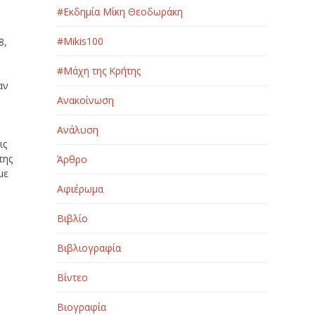
#Εκδημία Μίκη Θεοδωράκη
#Μikis100
8,
#Μάχη της Κρήτης
αν
Ανακοίνωση
Ανάλυση
ις
της
Άρθρο
με
Αφιέρωμα
Βιβλίο
Βιβλιογραφία
Βίντεο
Βιογραφία