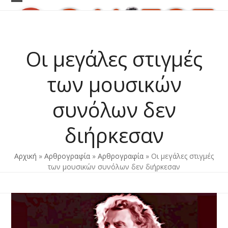
Skip
Open
Close
to
content
mobile
mobile
menu
menu
Οι μεγάλες στιγμές
των μουσικών
συνόλων δεν
διήρκεσαν
Αρχική
»
Αρθρογραφία
»
Αρθρογραφία
»
Οι μεγάλες στιγμές
των μουσικών συνόλων δεν διήρκεσαν