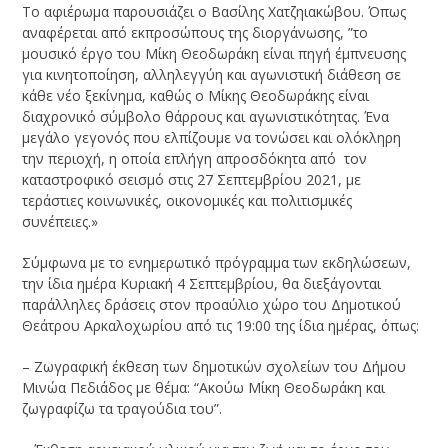
Το αφιέρωμα παρουσιάζει ο Βασίλης Χατζηιακώβου. Όπως
αναφέρεται από εκπροσώπους της διοργάνωσης, ”το
μουσικό έργο του Μίκη Θεοδωράκη είναι πηγή έμπνευσης
για κινητοποίηση, αλληλεγγύη και αγωνιστική διάθεση σε
κάθε νέο ξεκίνημα, καθώς ο Μίκης Θεοδωράκης είναι
διαχρονικό σύμβολο θάρρους και αγωνιστικότητας. Ένα
μεγάλο γεγονός που ελπίζουμε να τονώσει και ολόκληρη
την περιοχή, η οποία επλήγη απροσδόκητα από τον
καταστροφικό σεισμό στις 27 Σεπτεμβρίου 2021, με
τεράστιες κοινωνικές, οικονομικές και πολιτισμικές
συνέπειες.»
Σύμφωνα με το ενημερωτικό πρόγραμμα των εκδηλώσεων,
την ίδια ημέρα Κυριακή 4 Σεπτεμβρίου, θα διεξάγονται
παράλληλες δράσεις στον προαύλιο χώρο του Δημοτικού
Θεάτρου Αρκαλοχωρίου από τις 19:00 της ίδια ημέρας, όπως:
– Ζωγραφική έκθεση των δημοτικών σχολείων του Δήμου
Μινώα Πεδιάδος με θέμα: “Ακούω Μίκη Θεοδωράκη και
ζωγραφίζω τα τραγούδια του”.