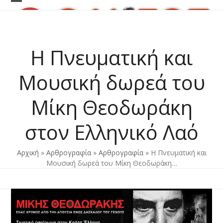
Skip
Open
Close
to
content
mobile
mobile
menu
menu
Η Πνευματική και
Μουσική δωρεά του
Μίκη Θεοδωράκη
στον Ελληνικό Λαό
Αρχική
»
Αρθρογραφία
»
Αρθρογραφία
»
Η Πνευματική και
Μουσική δωρεά του Μίκη Θεοδωράκη…