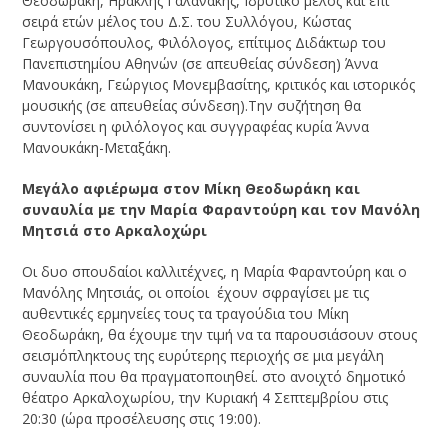
Θεοδωράκη, Ηρακλής Γαλανάκης, Ιδρυτικό μέλος και επί
σειρά ετών μέλος του Δ.Σ. του Συλλόγου, Κώστας
Γεωργουσόπουλος, Φιλόλογος, επίτιμος Διδάκτωρ του
Πανεπιστημίου Αθηνών (σε απευθείας σύνδεση) Άννα
Μανουκάκη, Γεώργιος Μονεμβασίτης, κριτικός και ιστορικός
μουσικής (σε απευθείας σύνδεση).Την συζήτηση θα
συντονίσει η φιλόλογος και συγγραφέας κυρία Άννα
Μανουκάκη-Μεταξάκη.
Μεγάλο αφιέρωμα στον Μίκη Θεοδωράκη και
συναυλία με την Μαρία Φαραντούρη και τον Μανόλη
Μητσιά στο Αρκαλοχώρι
Οι δυο σπουδαίοι καλλιτέχνες, η Μαρία Φαραντούρη και ο
Μανόλης Μητσιάς, οι οποίοι έχουν σφραγίσει με τις
αυθεντικές ερμηνείες τους τα τραγούδια του Μίκη
Θεοδωράκη, θα έχουμε την τιμή να τα παρουσιάσουν στους
σεισμόπληκτους της ευρύτερης περιοχής σε μια μεγάλη
συναυλία που θα πραγματοποιηθεί. στο ανοιχτό δημοτικό
θέατρο Αρκαλοχωρίου, την Κυριακή 4 Σεπτεμβρίου στις
20:30 (ώρα προσέλευσης στις 19:00).