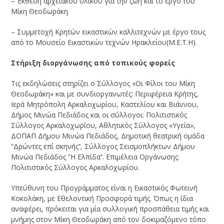
– Έκθεση αρχειακού υλικού για την ζωή και το έργο του
Μίκη Θεοδωράκη.
– Συμμετοχή Κρητών εικαστικών καλλιτεχνών με έργο τους
από το Μουσείο Εικαστικών τεχνών Ηρακλείου(Μ.Ε.Τ.Η).
Στήριξη διοργάνωσης από τοπικούς φορείς
Τις εκδηλώσεις στηρίζει ο Σύλλογος «Οι Φίλοι του Μίκη
Θεοδωράκη» και με συνδιοργανωτές: Περιφέρεια Κρήτης,
Ιερά Μητρόπολη Αρκαλοχωρίου, Καστελίου και Βιάννου,
Δήμος Μινώα Πεδιάδος και οι σύλλογοι: Πολιτιστικός
Σύλλογος Αρκαλοχωρίου, Αθλητικός Σύλλογος «Υγεία»,
ΔΟΠΑΠ Δήμου Μινώα Πεδιάδος, Δημοτική θεατρική ομάδα
“Δρώντες επί σκηνής’’, Σύλλογος Σεισμοπλήκτων Δήμου
Μινώα Πεδιάδος “Η Ελπίδα’’. Επιμέλεια Οργάνωσης:
Πολιτιστικός Σύλλογος Αρκαλοχωρίου.
Υπεύθυνη του Προγράμματος είναι η Εικαστικός Φωτεινή
Κοκολάκη, με Εθελοντική Προσφορά τιμής. Όπως η ίδια
αναφέρει, πρόκειται για μία συλλογική προσπάθεια τιμής και
μνήμης στον Μίκη Θεοδωράκη από τον δοκιμαζόμενο τόπο