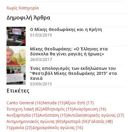
Χωρίς Κατηγορία
Δημοφιλή Άρθρα
O Μίκης Θεοδωράκης και η Κρήτη
01/03/2019
Μίκης Θεοδωράκης: «Ο Έλληνας στα
δύσκολα θα γίνει ραγιάς ή ήρωας»
26/03/2017
Ένας απολογισμός των εκδηλώσεων του
“Φεστιβάλ Μίκης Θεοδωράκης 2015” στα
Χανιά
03/09/2015
Ετικέτες
Canto General
(16)
Neruda
(15)
Άξιον Εστί
(17)
Έντεχνη λαϊκή
(82)
Αθλητισμός
(15)
Αναγόρευση
(16)
Ανεξαρτησία
(15)
Αντίσταση
(15)
Αντιδικτατορικός αγώνας
(27)
Αντιμνημονιακός αγώνας
(60)
Αριστερά
(56)
Γαλατάς
(48)
Γερμανία
(23)
Δημοκρατικός αγώνας
(16)