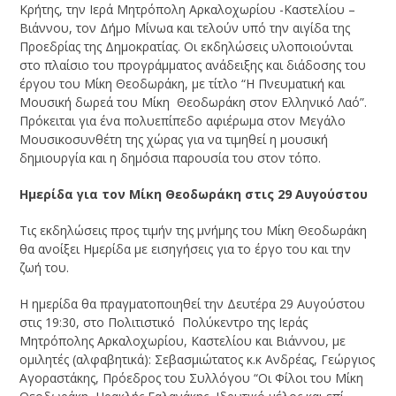
Κρήτης, την Ιερά Μητρόπολη Αρκαλοχωρίου -Καστελίου –
Βιάννου, τον Δήμο Μίνωα και τελούν υπό την αιγίδα της
Προεδρίας της Δημοκρατίας. Οι εκδηλώσεις υλοποιούνται
στο πλαίσιο του προγράμματος ανάδειξης και διάδοσης του
έργου του Μίκη Θεοδωράκη, με τίτλο “Η Πνευματική και
Μουσική δωρεά του Μίκη Θεοδωράκη στον Ελληνικό Λαό”.
Πρόκειται για ένα πολυεπίπεδο αφιέρωμα στον Μεγάλο
Μουσικοσυνθέτη της χώρας για να τιμηθεί η μουσική
δημιουργία και η δημόσια παρουσία του στον τόπο.
Ημερίδα για τον Μίκη Θεοδωράκη στις 29 Αυγούστου
Τις εκδηλώσεις προς τιμήν της μνήμης του Μίκη Θεοδωράκη
θα ανοίξει Ημερίδα με εισηγήσεις για το έργο του και την
ζωή του.
Η ημερίδα θα πραγματοποιηθεί την Δευτέρα 29 Αυγούστου
στις 19:30, στο Πολιτιστικό Πολύκεντρο της Ιεράς
Μητρόπολης Αρκαλοχωρίου, Καστελίου και Βιάννου, με
ομιλητές (αλφαβητικά): Σεβασμιώτατος κ.κ Ανδρέας, Γεώργιος
Αγοραστάκης, Πρόεδρος του Συλλόγου “Οι Φίλοι του Μίκη