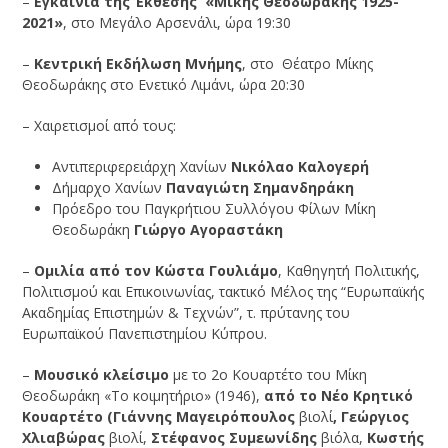
–
Εγκαίνια της Έκθεσης «Μίκης Θεοδωράκης 1925-
2021»
, στο Μεγάλο Αρσενάλι, ώρα 19:30
–
Κεντρική Εκδήλωση Μνήμης
, στο Θέατρο Μίκης
Θεοδωράκης στο Ενετικό Λιμάνι, ώρα 20:30
– Χαιρετισμοί από τους:
Αντιπεριφερειάρχη Χανίων
Νικόλαο Καλογερή
Δήμαρχο Χανίων
Παναγιώτη Σημανδηράκη
Πρόεδρο του Παγκρήτιου Συλλόγου Φίλων Μίκη
Θεοδωράκη
Γιώργο Αγοραστάκη
–
Ομιλία από τον
Κώστα Γουλιάμο
, Καθηγητή Πολιτικής,
Πολιτισμού και Επικοινωνίας, τακτικό Μέλος της “Ευρωπαϊκής
Ακαδημίας Επιστημών & Τεχνών”, τ. πρύτανης του
Ευρωπαϊκού Πανεπιστημίου Κύπρου.
–
Μουσικό κλείσιμο
με το 2ο Κουαρτέτο του Μίκη
Θεοδωράκη «Το κοιμητήριο» (1946),
από
το Νέο Κρητικό
Κουαρτέτο (Γιάννης Μαγειρόπουλος
βιολί
, Γεώργιος
Χλιαβώρας
βιολί,
Στέφανος Συμεωνίδης
βιόλα,
Κωστής