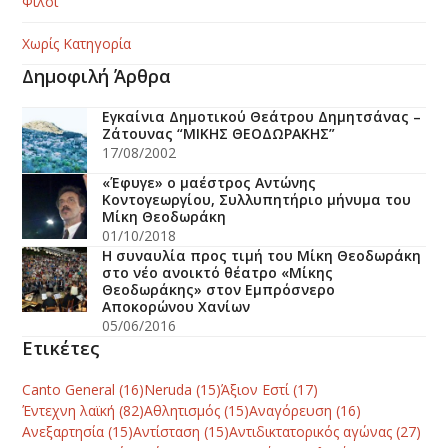
Φίλοι
Χωρίς Κατηγορία
Δημοφιλή Άρθρα
Εγκαίνια Δημοτικού Θεάτρου Δημητσάνας –
Ζάτουνας “ΜΙΚΗΣ ΘΕΟΔΩΡΑΚΗΣ”
17/08/2002
«Έφυγε» ο μαέστρος Αντώνης
Κοντογεωργίου, Συλλυπητήριο μήνυμα του
Μίκη Θεοδωράκη
01/10/2018
Η συναυλία προς τιμή του Μίκη Θεοδωράκη
στο νέο ανοικτό θέατρο «Μίκης
Θεοδωράκης» στον Εμπρόσνερο
Αποκορώνου Χανίων
05/06/2016
Ετικέτες
Canto General
(16)
Neruda
(15)
Άξιον Εστί
(17)
Έντεχνη λαϊκή
(82)
Αθλητισμός
(15)
Αναγόρευση
(16)
Ανεξαρτησία
(15)
Αντίσταση
(15)
Αντιδικτατορικός αγώνας
(27)