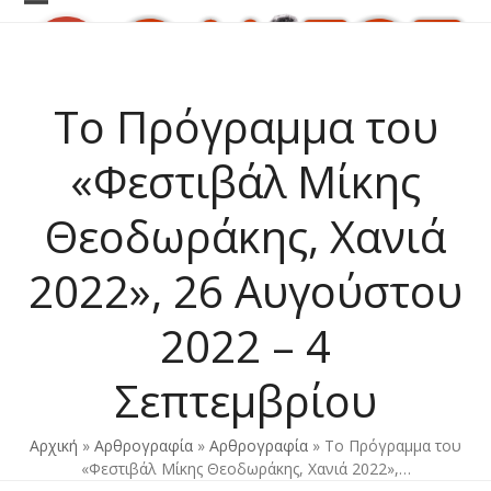
Skip
Open
Close
to
content
mobile
mobile
menu
menu
Το Πρόγραμμα του
«Φεστιβάλ Μίκης
Θεοδωράκης, Χανιά
2022», 26 Αυγούστου
2022 – 4
Σεπτεμβρίου
Αρχική
»
Αρθρογραφία
»
Αρθρογραφία
»
Το Πρόγραμμα του
«Φεστιβάλ Μίκης Θεοδωράκης, Χανιά 2022»,…