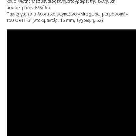
και ο Φώτης Μεσθεναίος κινηματογραφεί την ελληνική
μουσική στην Ελλάδα.
Ταινία για το τηλεοπτικό μαγκαζίνο «Μια χώρα, μια μουσική»
του ORTF-3. (ντοκιμαντέρ, 16 mm, έγχρωμη, 52΄)