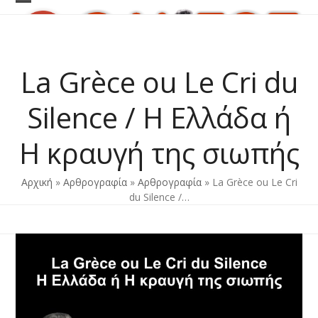
Skip
Open
Close
to
content
mobile
mobile
menu
menu
La Grèce ou Le Cri du
Silence / Η Ελλάδα ή
Η κραυγή της σιωπής
Αρχική
»
Αρθρογραφία
»
Αρθρογραφία
»
La Grèce ou Le Cri
du Silence /…