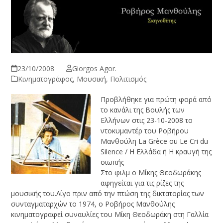
23/10/2008
Giorgos Agor.
Κινηματογράφος
,
Μουσική
,
Πολιτισμός
Προβλήθηκε για πρώτη φορά από
το κανάλι της Βουλής των
Ελλήνων στις 23-10-2008 το
ντοκυμαντέρ του Ροβήρου
Μανθούλη La Grèce ou Le Cri du
Silence / Η Ελλάδα ή Η κραυγή της
σιωπής
Στο φιλμ ο Μίκης Θεοδωράκης
αφηγείται για τις ρίζες της
μουσικής του.Λίγο πριν από την πτώση της δικτατορίας των
συνταγματαρχών το 1974, ο Ροβήρος Μανθούλης
κινηματογραφεί συναυλίες του Μίκη Θεοδωράκη στη Γαλλία