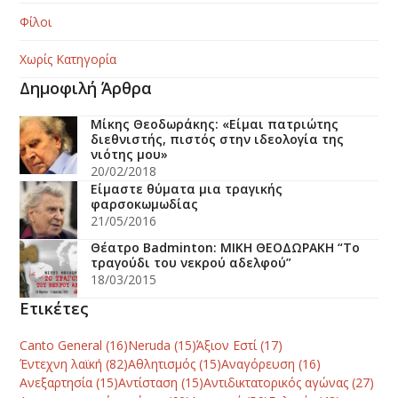
Φίλοι
Χωρίς Κατηγορία
Δημοφιλή Άρθρα
Μίκης Θεοδωράκης: «Είμαι πατριώτης
διεθνιστής, πιστός στην ιδεολογία της
νιότης μου»
20/02/2018
Είμαστε θύματα μια τραγικής
φαρσοκωμωδίας
21/05/2016
Θέατρο Badminton: ΜΙΚΗ ΘΕΟΔΩΡΑΚΗ “Το
τραγούδι του νεκρού αδελφού”
18/03/2015
Ετικέτες
Canto General
(16)
Neruda
(15)
Άξιον Εστί
(17)
Έντεχνη λαϊκή
(82)
Αθλητισμός
(15)
Αναγόρευση
(16)
Ανεξαρτησία
(15)
Αντίσταση
(15)
Αντιδικτατορικός αγώνας
(27)