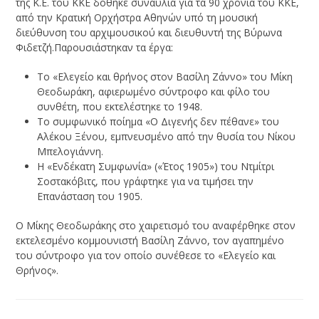
της Κ.Ε. του ΚΚΕ δόθηκε συναυλία για τα 90 χρόνια του ΚΚΕ,
από την Κρατική Ορχήστρα Αθηνών υπό τη μουσική
διεύθυνση του αρχιμουσικού και διευθυντή της Βύρωνα
Φιδετζή.Παρουσιάστηκαν τα έργα:
Το «Ελεγείο και θρήνος στον Βασίλη Ζάννο» του Μίκη
Θεοδωράκη, αφιερωμένο σύντροφο και φίλο του
συνθέτη, που εκτελέστηκε το 1948.
Το συμφωνικό ποίημα «Ο Διγενής δεν πέθανε» του
Αλέκου Ξένου, εμπνευσμένο από την θυσία του Νίκου
Μπελογιάννη.
Η «Ενδέκατη Συμφωνία» («Έτος 1905») του Ντμίτρι
Σοστακόβιτς, που γράφτηκε για να τιμήσει την
Επανάσταση του 1905.
Ο Μίκης Θεοδωράκης στο χαιρετισμό του αναφέρθηκε στον
εκτελεσμένο κομμουνιστή Βασίλη Ζάννο, τον αγαπημένο
του σύντροφο για τον οποίο συνέθεσε το «Ελεγείο και
Θρήνος».