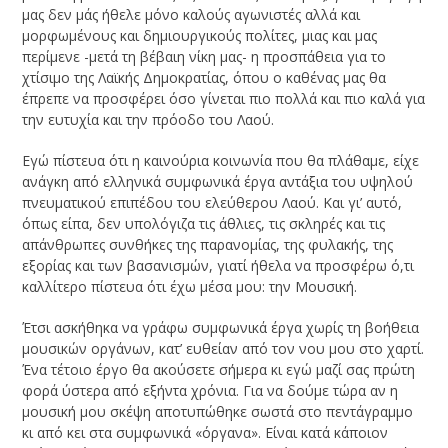
μας δεν μάς ήθελε μόνο καλούς αγωνιστές αλλά και
μορφωμένους και δημιουργικούς πολίτες, μιας και μας
περίμενε -μετά τη βέβαιη νίκη μας- η προσπάθεια για το
χτίσιμο της Λαϊκής Δημοκρατίας, όπου ο καθένας μας θα
έπρεπε να προσφέρει όσο γίνεται πιο πολλά και πιο καλά για
την ευτυχία και την πρόοδο του Λαού.
Εγώ πίστευα ότι η καινούρια κοινωνία που θα πλάθαμε, είχε
ανάγκη από ελληνικά συμφωνικά έργα αντάξια του υψηλού
πνευματικού επιπέδου του ελεύθερου Λαού. Και γι’ αυτό,
όπως είπα, δεν υπολόγιζα τις άθλιες, τις σκληρές και τις
απάνθρωπες συνθήκες της παρανομίας, της φυλακής, της
εξορίας και των βασανισμών, γιατί ήθελα να προσφέρω ό,τι
καλλίτερο πίστευα ότι έχω μέσα μου: την Μουσική.
Έτσι ασκήθηκα να γράφω συμφωνικά έργα χωρίς τη βοήθεια
μουσικών οργάνων, κατ’ ευθείαν από τον νου μου στο χαρτί.
Ένα τέτοιο έργο θα ακούσετε σήμερα κι εγώ μαζί σας πρώτη
φορά ύστερα από εξήντα χρόνια. Για να δούμε τώρα αν η
μουσική μου σκέψη αποτυπώθηκε σωστά στο πεντάγραμμο
κι από κει στα συμφωνικά «όργανα». Είναι κατά κάποιον