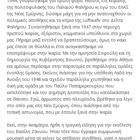
1944, γνωριστήκαμε για πρώτη φορά. Εκείνος επί κεφαλής
της πολιτοφυλακής του Παλαιού Φαλήρου κι εγώ του ΕΛΑΣ
της Νέας Σμύρνης, δώσαμε μάχη για να μην ανατιναχθούν οι
πολεμικές αποθήκες και τα κτίρια της Luftwafe στο Δέλτα
Φαλήρου. Συναντηθήκαμε ξανά στα 1947 στην περιοχή
Χριστού Ικαρίας, εξόριστοι, κομματικοί υπεύθυνοι στα χωριά
μας. Πήραμε μαζί εντολή να δραπετεύσουμε, όμως το καϊκι
μας έπεσε σε θύελλα κι έτσι αναγκαστήκαμε να
επιστρέψουμε στην Ικαρία. Με την αμνηστία Σοφούλη και τη
δημιουργία της Κυβέρνησης Βουνού, βρεθήκαμε στην Αθήνα
και αμέσως περάσαμε στην παρανομία σε παράλληλες ομάδες
ένοπλης δράσης. Εκείνος πιάστηκε για την υπόθεση Λαδά την
Άνοιξη του 1948 και σχεδόν παράλληλα χτυπήθηκε και η
δική μας ομάδα με τον Παύλο Παπαμερκουρίου που
εκτελέστηκε και τον Δημήτρη Δεσποτίδη που καταδικάστηκε
σε θάνατο. Εγώ, άρρωστος από πλευρίτιδα, βρέθηκα για λίγο
στο σπίτι μας στη Νέα Σμύρνη, όπου πιάστηκα από την
τοπική αστυνομία, που με έστειλε ξανά στην Ικαρία.
Εκεί, στην Ακαμάτρα, ήρθε η τραγική είδηση για την εκτέλεση
του Βασίλη Ζάννου. Ήταν τότε που έγραφα συμφωνική
μουσική μέσα σε κείνες τις απίθανες συνθήκες, γιατί η αγωγή