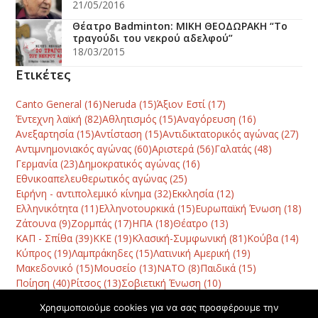
21/05/2016
Θέατρο Badminton: ΜΙΚΗ ΘΕΟΔΩΡΑΚΗ “Το
τραγούδι του νεκρού αδελφού”
18/03/2015
Ετικέτες
Canto General
(16)
Neruda
(15)
Άξιον Εστί
(17)
Έντεχνη λαϊκή
(82)
Αθλητισμός
(15)
Αναγόρευση
(16)
Ανεξαρτησία
(15)
Αντίσταση
(15)
Αντιδικτατορικός αγώνας
(27)
Αντιμνημονιακός αγώνας
(60)
Αριστερά
(56)
Γαλατάς
(48)
Γερμανία
(23)
Δημοκρατικός αγώνας
(16)
Εθνικοαπελευθερωτικός αγώνας
(25)
Ειρήνη - αντιπολεμικό κίνημα
(32)
Εκκλησία
(12)
Ελληνικότητα
(11)
Ελληνοτουρκικά
(15)
Ευρωπαϊκή Ένωση
(18)
Ζάτουνα
(9)
Ζορμπάς
(17)
ΗΠΑ
(18)
Θέατρο
(13)
ΚΑΠ - Σπίθα
(39)
ΚΚΕ
(19)
Κλασική-Συμφωνική
(81)
Κούβα
(14)
Κύπρος
(19)
Λαμπράκηδες
(15)
Λατινική Αμερική
(19)
Μακεδονικό
(15)
Μουσείο
(13)
ΝΑΤΟ
(8)
Παιδικά
(15)
Ποίηση
(40)
Ρίτσος
(13)
Σοβιετική Ένωση
(10)
Συμπαντική αρμονία
(13)
Συναυλία
(78)
Τραγωδία
(10)
Χρησιμοποιούμε cookies για να σας προσφέρουμε την
Φεστιβάλ
(42)
Χανιά
(120)
Χατζηδάκις
(10)
Χορός
(8)