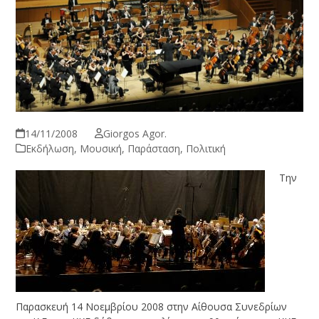
14/11/2008
Giorgos Agor.
Εκδήλωση
,
Μουσική
,
Παράσταση
,
Πολιτική
Την
Παρασκευή 14 Νοεμβρίου 2008 στην Αίθουσα Συνεδρίων