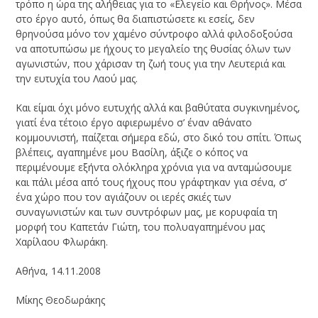
τρόπο η ώρα της αλήθειας για το «Ελεγείο και Θρήνος». Μέσα
στο έργο αυτό, όπως θα διαπιστώσετε κι εσείς, δεν
θρηνούσα μόνο τον χαμένο σύντροφο αλλά φιλοδοξούσα
να αποτυπώσω με ήχους το μεγαλείο της θυσίας όλων των
αγωνιστών, που χάρισαν τη ζωή τους για την Λευτεριά και
την ευτυχία του Λαού μας.
Και είμαι όχι μόνο ευτυχής αλλά και βαθύτατα συγκινημένος,
γιατί ένα τέτοιο έργο αφιερωμένο σ’ έναν αθάνατο
κομμουνιστή, παίζεται σήμερα εδώ, στο δικό του σπίτι. Όπως
βλέπεις, αγαπημένε μου Βασίλη, άξιζε ο κόπος να
περιμένουμε εξήντα ολόκληρα χρόνια για να ανταμώσουμε
και πάλι μέσα από τους ήχους που γράφτηκαν για σένα, σ’
ένα χώρο που τον αγιάζουν οι ιερές σκιές των
συναγωνιστών και των συντρόφων μας, με κορυφαία τη
μορφή του Καπετάν Γιώτη, του πολυαγαπημένου μας
Χαρίλαου Φλωράκη.
Αθήνα, 14.11.2008
Μίκης Θεοδωράκης