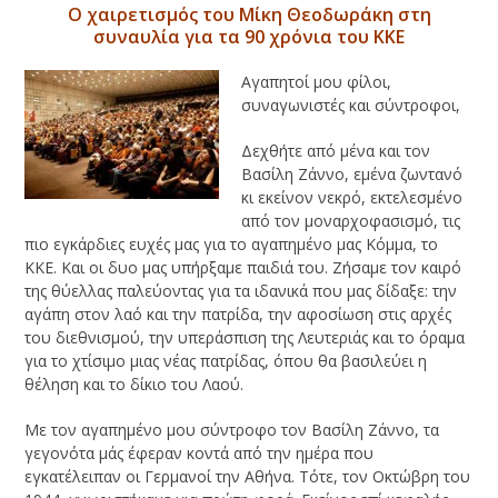
Ο χαιρετισμός του Μίκη Θεοδωράκη στη
συναυλία για τα 90 χρόνια του ΚΚΕ
Αγαπητοί μου φίλοι,
συναγωνιστές και σύντροφοι,
Δεχθήτε από μένα και τον
Βασίλη Ζάννο, εμένα ζωντανό
κι εκείνον νεκρό, εκτελεσμένο
από τον μοναρχοφασισμό, τις
πιο εγκάρδιες ευχές μας για το αγαπημένο μας Κόμμα, το
ΚΚΕ. Και οι δυο μας υπήρξαμε παιδιά του. Ζήσαμε τον καιρό
της θύελλας παλεύοντας για τα ιδανικά που μας δίδαξε: την
αγάπη στον λαό και την πατρίδα, την αφοσίωση στις αρχές
του διεθνισμού, την υπεράσπιση της Λευτεριάς και το όραμα
για το χτίσιμο μιας νέας πατρίδας, όπου θα βασιλεύει η
θέληση και το δίκιο του Λαού.
Με τον αγαπημένο μου σύντροφο τον Βασίλη Ζάννο, τα
γεγονότα μάς έφεραν κοντά από την ημέρα που
εγκατέλειπαν οι Γερμανοί την Αθήνα. Τότε, τον Οκτώβρη του