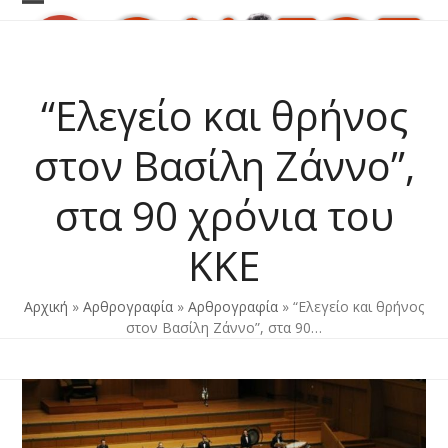
Skip
Open
Close
to
content
mobile
mobile
menu
menu
“Ελεγείο και θρήνος
στον Βασίλη Ζάννο”,
στα 90 χρόνια του
ΚΚΕ
Αρχική
»
Αρθρογραφία
»
Αρθρογραφία
»
“Ελεγείο και θρήνος
στον Βασίλη Ζάννο”, στα 90…