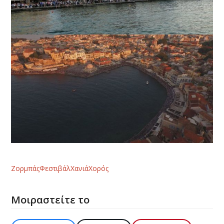
Ζορμπάς
Φεστιβάλ
Χανιά
Χορός
Μοιραστείτε το