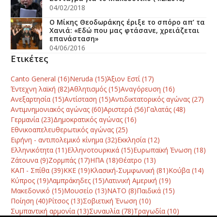
04/02/2018
Ο Μίκης Θεοδωράκης έριξε το σπόρο απ’ τα
Χανιά: «Εδώ που μας φτάσανε, χρειάζεται
επανάσταση»
04/06/2016
Ετικέτες
Canto General
(16)
Neruda
(15)
Άξιον Εστί
(17)
Έντεχνη λαϊκή
(82)
Αθλητισμός
(15)
Αναγόρευση
(16)
Ανεξαρτησία
(15)
Αντίσταση
(15)
Αντιδικτατορικός αγώνας
(27)
Αντιμνημονιακός αγώνας
(60)
Αριστερά
(56)
Γαλατάς
(48)
Γερμανία
(23)
Δημοκρατικός αγώνας
(16)
Εθνικοαπελευθερωτικός αγώνας
(25)
Ειρήνη - αντιπολεμικό κίνημα
(32)
Εκκλησία
(12)
Ελληνικότητα
(11)
Ελληνοτουρκικά
(15)
Ευρωπαϊκή Ένωση
(18)
Ζάτουνα
(9)
Ζορμπάς
(17)
ΗΠΑ
(18)
Θέατρο
(13)
ΚΑΠ - Σπίθα
(39)
ΚΚΕ
(19)
Κλασική-Συμφωνική
(81)
Κούβα
(14)
Κύπρος
(19)
Λαμπράκηδες
(15)
Λατινική Αμερική
(19)
Μακεδονικό
(15)
Μουσείο
(13)
ΝΑΤΟ
(8)
Παιδικά
(15)
Ποίηση
(40)
Ρίτσος
(13)
Σοβιετική Ένωση
(10)
Συμπαντική αρμονία
(13)
Συναυλία
(78)
Τραγωδία
(10)