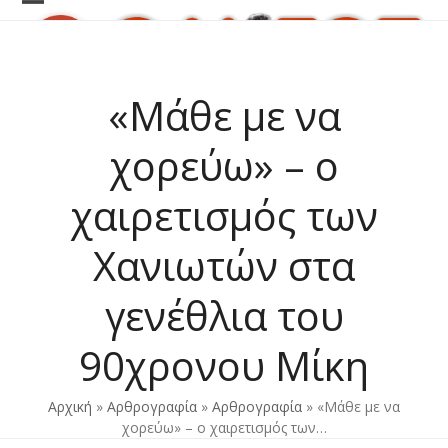
Skip
Open
Close
to
content
mobile
mobile
menu
menu
«Mάθε με να
χορεύω» – ο
χαιρετισμός των
Χανιωτών στα
γενέθλια του
90χρονου Mίκη
Αρχική
»
Αρθρογραφία
»
Αρθρογραφία
»
«Mάθε με να
χορεύω» – ο χαιρετισμός των…