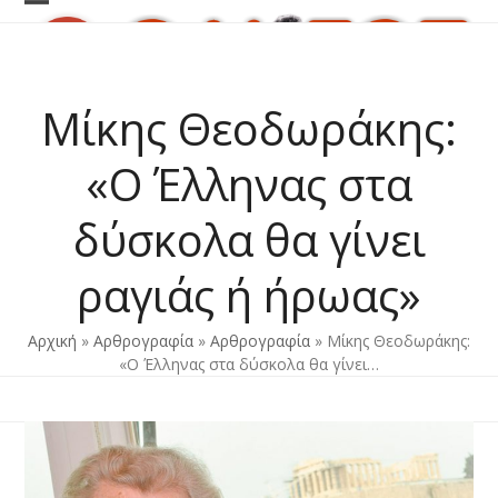
Skip
Open
Close
to
content
mobile
mobile
menu
menu
Μίκης Θεοδωράκης:
«Ο Έλληνας στα
δύσκολα θα γίνει
ραγιάς ή ήρωας»
Αρχική
»
Αρθρογραφία
»
Αρθρογραφία
»
Μίκης Θεοδωράκης:
«Ο Έλληνας στα δύσκολα θα γίνει…