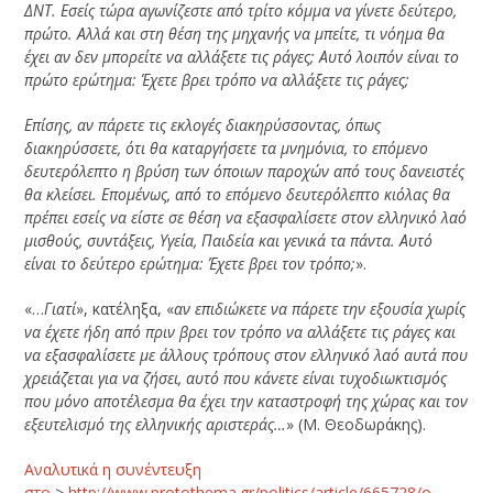
ΔΝΤ. Εσείς τώρα αγωνίζεστε από τρίτο κόμμα να γίνετε δεύτερο,
πρώτο. Αλλά και στη θέση της μηχανής να μπείτε, τι νόημα θα
έχει αν δεν μπορείτε να αλλάξετε τις ράγες; Αυτό λοιπόν είναι το
πρώτο ερώτημα: Έχετε βρει τρόπο να αλλάξετε τις ράγες;
Επίσης, αν πάρετε τις εκλογές διακηρύσσοντας, όπως
διακηρύσσετε, ότι θα καταργήσετε τα μνημόνια, το επόμενο
δευτερόλεπτο η βρύση των όποιων παροχών από τους δανειστές
θα κλείσει. Επομένως, από το επόμενο δευτερόλεπτο κιόλας θα
πρέπει εσείς να είστε σε θέση να εξασφαλίσετε στον ελληνικό λαό
μισθούς, συντάξεις, Υγεία, Παιδεία και γενικά τα πάντα. Αυτό
είναι το δεύτερο ερώτημα: Έχετε βρει τον τρόπο;
».
«…
Γιατί
», κατέληξα, «
αν επιδιώκετε να πάρετε την εξουσία χωρίς
να έχετε ήδη από πριν βρει τον τρόπο να αλλάξετε τις ράγες και
να εξασφαλίσετε με άλλους τρόπους στον ελληνικό λαό αυτά που
χρειάζεται για να ζήσει, αυτό που κάνετε είναι τυχοδιωκτισμός
που μόνο αποτέλεσμα θα έχει την καταστροφή της χώρας και τον
εξευτελισμό της ελληνικής αριστεράς…
» (Μ. Θεοδωράκης).
Αναλυτικά η συνέντευξη
στο
>
http://www.protothema.gr/politics/article/665728/o-