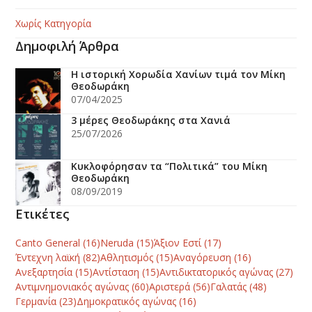
Χωρίς Κατηγορία
Δημοφιλή Άρθρα
Η ιστορική Χορωδία Χανίων τιμά τον Μίκη
Θεοδωράκη
07/04/2025
3 μέρες Θεοδωράκης στα Χανιά
25/07/2026
Κυκλοφόρησαν τα “Πολιτικά” του Μίκη
Θεοδωράκη
08/09/2019
Ετικέτες
Canto General
(16)
Neruda
(15)
Άξιον Εστί
(17)
Έντεχνη λαϊκή
(82)
Αθλητισμός
(15)
Αναγόρευση
(16)
Ανεξαρτησία
(15)
Αντίσταση
(15)
Αντιδικτατορικός αγώνας
(27)
Αντιμνημονιακός αγώνας
(60)
Αριστερά
(56)
Γαλατάς
(48)
Γερμανία
(23)
Δημοκρατικός αγώνας
(16)