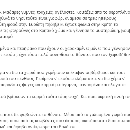
…
 Μαδάρες γυμνές, τραχειές, αγέλαστες. Κοιτάζεις από το αεροπλάν
θινά το νησί τούτο είναι γιοφύρι ανάμεσα σε τρεις ηπείρους.
πρώτη φορά στην Ευρώπη πήδηξε κι έχτισε φωλιά στην Κρήτη το
ε τις φτερούγες στο Κρητικό χώμα και γέννησε το μυστηριώδη, βο
ιτισμό.
κραμένο και περήφανο που έχουν οι χαροκαμένες μάνες που γέννησα
ης ετούτη, έχει τόσο πολύ συνηθίσει το θάνατο, που τον ξεφοβήθη
για να δω τα χωριά που γκρέμισαν κι έκαψαν οι βάρβαροι και τους
ωσιά του πένθους. Περίμενα νʼ ακούσω κλάματα και να δω χέρια νʼ
παράδοτες ψυχές και κορμιά μισόγυμνα, πεινασμένα και αλύγιστα.
 πού βρίσκουν τα κορμιά τούτα τόση ψυχή; Και ποια ακριτική πνοή το
μα ποτέ δε φοβούνται το θάνατο. Μέσα από τα χαλασμένα χωριά πο
ισα, πίσω από τις κουβέντες που άκουσα, ακατάπαυστα διαπίστωσ
ζωή και άφοβο αντίκρυσμα του θανάτου.