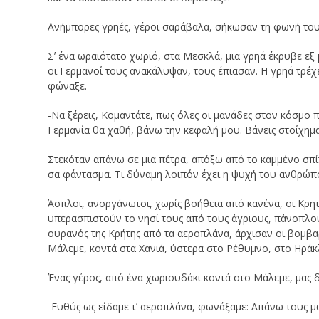
Ανήμπορες γρηές, γέροι σαράβαλα, σήκωσαν τη φωνή του
Σʼ ένα ωραιότατο χωριό, στα Μεσκλά, μια γρηά έκρυβε εξ μ
οι Γερμανοί τους ανακάλυψαν, τους έπιασαν. Η γρηά τρέ
φώναξε.
-Να ξέρεις, Κομαντάτε, πως όλες οι μανάδες στον κόσμο 
Γερμανία θα χαθή, βάνω την κεφαλή μου. Βάνεις στοίχημ
Στεκόταν απάνω σε μια πέτρα, απόξω από το καμμένο σπίτ
σα φάντασμα. Τι δύναμη λοιπόν έχει η ψυχή του ανθρώπο
Άοπλοι, ανοργάνωτοι, χωρίς βοήθεια από κανένα, οι Κρητ
υπερασπιστούν το νησί τους από τους άγριους, πάνοπλου
ουρανός της Κρήτης από τα αεροπλάνα, άρχισαν οι βομβα
Μάλεμε, κοντά στα Χανιά, ύστερα στο Ρέθυμνο, στο Ηράκ
Ένας γέρος, από ένα χωριουδάκι κοντά στο Μάλεμε, μας δι
-Ευθύς ως είδαμε τʼ αεροπλάνα, φωνάξαμε: Απάνω τους μω