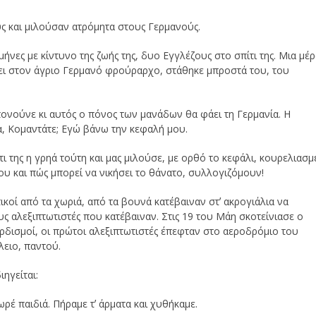
ς και μιλούσαν ατρόμητα στους Γερμανούς.
ήνες με κίντυνο της ζωής της, δυο Εγγλέζους στο σπίτι της. Μια μέ
χει στον άγριο Γερμανό φρούραρχο, στάθηκε μπροστά του, του
πονούνε κι αυτός ο πόνος των μανάδων θα φάει τη Γερμανία. Η
α, Κομαντάτε; Εγώ βάνω την κεφαλή μου.
ι της η γρηά τούτη και μας μιλούσε, με ορθό το κεφάλι, κουρελιασμ
υ και πώς μπορεί να νικήσει το θάνατο, συλλογιζόμουν!
ικοί από τα χωριά, από τα βουνά κατέβαιναν στʼ ακρογιάλια να
ς αλεξιπτωτιστές που κατέβαιναν. Στις 19 του Μάη σκοτείνιασε ο
ρδισμοί, οι πρώτοι αλεξιπτωτιστές έπεφταν στο αεροδρόμιο του
λειο, παντού.
ηγείται:
ρέ παιδιά. Πήραμε τʼ άρματα και χυθήκαμε.