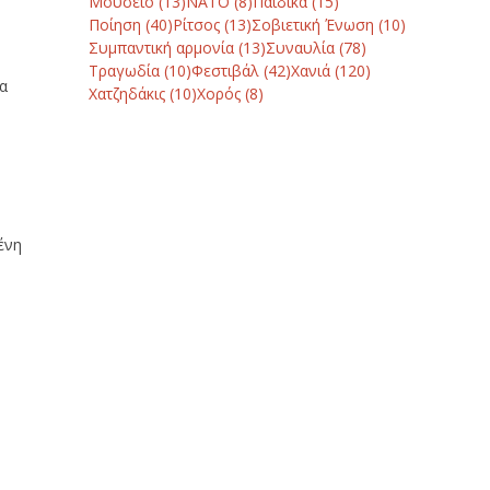
Μουσείο
(13)
ΝΑΤΟ
(8)
Παιδικά
(15)
Ποίηση
(40)
Ρίτσος
(13)
Σοβιετική Ένωση
(10)
Συμπαντική αρμονία
(13)
Συναυλία
(78)
Τραγωδία
(10)
Φεστιβάλ
(42)
Χανιά
(120)
ρα
Χατζηδάκις
(10)
Χορός
(8)
ένη