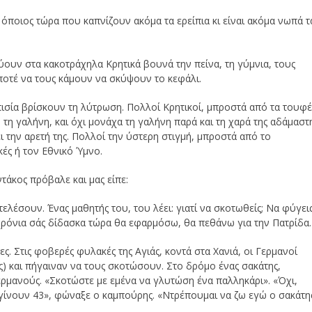
 όποιος τώρα που καπνίζουν ακόμα τα ερείπια κι είναι ακόμα νωπά τ
εύουν στα κακοτράχηλα Κρητικά βουνά την πείνα, τη γύμνια, τους
ποτέ να τους κάμουν να σκύψουν το κεφάλι.
πισία βρίσκουν τη λύτρωση. Πολλοί Κρητικοί, μπροστά από τα τουφέ
τη γαλήνη, και όχι μονάχα τη γαλήνη παρά και τη χαρά της αδάμαστ
ξει την αρετή της. Πολλοί την ύστερη στιγμή, μπροστά από το
ές ή τον Εθνικό Ύμνο.
ντάκος πρόβαλε και μας είπε:
λέσουν. Ένας μαθητής του, του λέει: γιατί να σκοτωθείς; Να φύγεις
χρόνια σάς δίδασκα τώρα θα εφαρμόσω, θα πεθάνω για την Πατρίδα.
ες. Στις φοβερές φυλακές της Αγιάς, κοντά στα Χανιά, οι Γερμανοί
ς) και πήγαιναν να τους σκοτώσουν. Στο δρόμο ένας σακάτης,
ρμανούς. «Σκοτώστε με εμένα να γλυτώση ένα παλληκάρι». «Όχι,
α γίνουν 43», φώναξε ο καμπούρης. «Ντρέπουμαι να ζω εγώ ο σακάτη