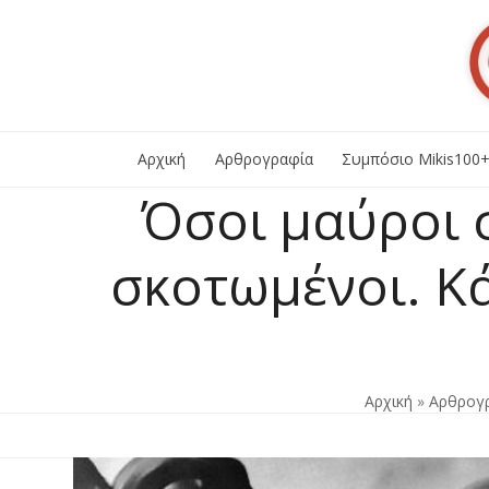
Skip
to
content
Αρχική
Αρθρογραφία
Συμπόσιο Mikis100
Όσοι μαύροι σ
σκοτωμένοι. Κά
Αρχική
»
Αρθρογ