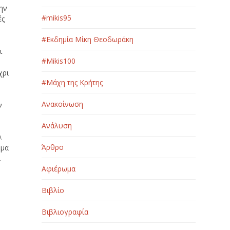
ην
#mikis95
ές
#Εκδημία Μίκη Θεοδωράκη
ι
#Μikis100
χρι
#Μάχη της Κρήτης
Ανακοίνωση
ν
Ανάλυση
.
Άρθρο
 μα
.
Αφιέρωμα
Βιβλίο
Βιβλιογραφία