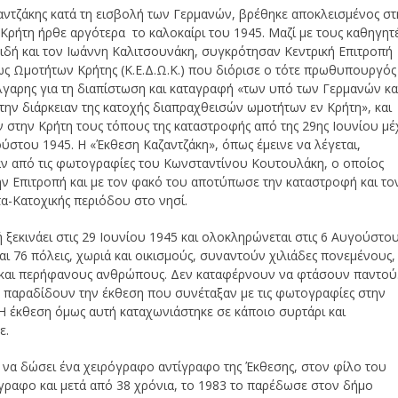
αντζάκης κατά τη εισβολή των Γερμανών, βρέθηκε αποκλεισμένος στ
ν Κρήτη ήρθε αργότερα το καλοκαίρι του 1945. Μαζί με τους καθηγητ
ιδή και τον Ιωάννη Καλιτσουνάκη, συγκρότησαν Κεντρική Επιτροπή
ς Ωμοτήτων Κρήτης (Κ.Ε.Δ.Ω.Κ.) που διόρισε ο τότε πρωθυπουργός
γαρης για τη διαπίστωση και καταγραφή «των υπό των Γερμανών κα
 την διάρκειαν της κατοχής διαπραχθεισών ωμοτήτων εν Κρήτη», και
 στην Κρήτη τους τόπους της καταστροφής από της 29ης Ιουνίου μέ
ούστου 1945. Η «Έκθεση Καζαντζάκη», όπως έμεινε να λέγεται,
ν από τις φωτογραφίες του Κωνσταντίνου Κουτουλάκη, ο οποίος
ν Επιτροπή και με τον φακό του αποτύπωσε την καταστροφή και το
τα-Κατοχικής περιόδου στο νησί.
 ξεκινάει στις 29 Ιουνίου 1945 και ολοκληρώνεται στις 6 Αυγούστου
αι 76 πόλεις, χωριά και οικισμούς, συναντούν χιλιάδες πονεμένους,
και περήφανους ανθρώπους. Δεν καταφέρνουν να φτάσουν παντού
 παραδίδουν την έκθεση που συνέταξαν με τις φωτογραφίες στην
Η έκθεση όμως αυτή καταχωνιάστηκε σε κάποιο συρτάρι και
ε.
ε να δώσει ένα χειρόγραφο αντίγραφο της Έκθεσης, στον φίλο του
γραφο και μετά από 38 χρόνια, το 1983 το παρέδωσε στον δήμο