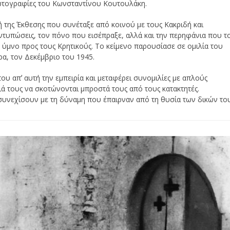
 φωτογραφίες του Κωνσταντίνου Κουτουλάκη.
 της Έκθεσης που συνέταξε από κοινού με τους Κακριδή και
εντυπώσεις, τον πόνο που εισέπραξε, αλλά και την περηφάνια που τ
– ύμνο προς τους Κρητικούς. Το κείμενο παρουσίασε σε ομιλία του
α, τον Δεκέμβριο του 1945.
ου απʼ αυτή την εμπειρία και μεταφέρει συνομιλίες με απλούς
ά τους να σκοτώνονται μπροστά τους από τους κατακτητές.
συνεχίσουν με τη δύναμη που έπαιρναν από τη θυσία των δικών του