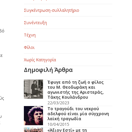
Συγκέντρωση-συλλαλητήριο
ο
Συνέντευξη
υβό
Τέχνη
Φίλοι
ν
κε
Χωρίς Κατηγορία
Δημοφιλή Άρθρα
Έφυγε από τη ζωή ο φίλος
του Μ. Θεοδωράκη και
αγωνιστής της Αριστεράς,
Τάκης Κουλάνδρου
ύς
22/03/2023
Το τραγούδι του νεκρού
αδελφού είναι μία σύγχρονη
υ
λαϊκή τραγωδία
α
10/04/2015
«Άξιον Εστί» με τη