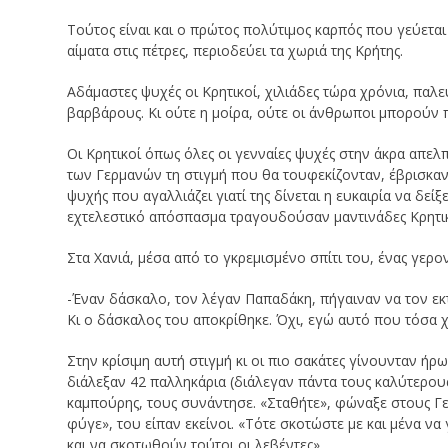
Τούτος είναι και ο πρώτος πολύτιμος καρπός που γεύεται
αίματα στις πέτρες, περιοδεύει τα χωριά της Κρήτης.
Αδάμαστες ψυχές οι Κρητικοί, χιλιάδες τώρα χρόνια, παλ
βαρβάρους. Κι ούτε η μοίρα, ούτε οι άνθρωποι μπορούν 
Οι Κρητικοί όπως όλες οι γενναίες ψυχές στην άκρα απελ
των Γερμανών τη στιγμή που θα τουφεκίζονταν, έβρισκαν 
ψυχής που αγαλλιάζει γιατί της δίνεται η ευκαιρία να δεί
εχτελεστικό απόσπασμα τραγουδούσαν μαντινάδες Κρητικ
Στα Χανιά, μέσα από το γκρεμισμένο σπίτι του, ένας γερο
-Έναν δάσκαλο, τον λέγαν Παπαδάκη, πήγαιναν να τον εκτε
Κι ο δάσκαλος του αποκρίθηκε. Όχι, εγώ αυτό που τόσα 
Στην κρίσιμη αυτή στιγμή κι οι πιο σακάτες γίνουνταν ήρω
διάλεξαν 42 παλληκάρια (διάλεγαν πάντα τους καλύτερου
καμπούρης, τους συνάντησε. «Σταθήτε», φώναξε στους Γε
φύγε», του είπαν εκείνοι. «Τότε σκοτώστε με και μένα ν
και να σκοτωθούν τούτοι οι λεβέντες».