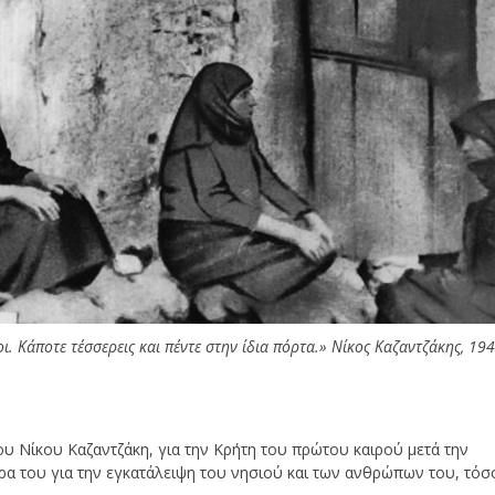
ι. Κάποτε τέσσερεις και πέντε στην ίδια πόρτα.» Νίκος Καζαντζάκης, 19
υ Νίκου Καζαντζάκη, για την Κρήτη του πρώτου καιρού μετά την
κρα του για την εγκατάλειψη του νησιού και των ανθρώπων του, τόσ