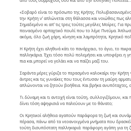
από τους συμμάχους όσο και από την Ελληνική Πολιτεία
«Σοβαρό είναι το πρόσωπο της Κρήτης. Πολυβασανισμένο.
την Κρήτη νʼ απλώνεται στη θάλασσα και νοιώθεις πως αλη
Σημαδεμένο κι απʼ τις τρεις τούτες μεγάλες Μοίρες. Για 
πεινασμένο αρπαχτικό πουλί που το λέμε Πνεύμα. Άπλωσ
ακόμα, όλο ζωή χάρη, κίνηση και λαμπρότητα, Κρητικό πολ
Η Κρήτη έχει αληθινά κάτι το πανάρχαιο, το άγιο, το πι
παλληκάρια. Έχει τόσο πολύ πολεμήσει και υποφέρει η γ
πια και μπορεί να γελάει και να παίζει μαζί του.
Σαράντα μέρες γύριζα το περασμένο καλοκαίρι την Κρήτη 
άντρες και τις γυναίκες που τους έντυσαν τη μαύρη αρματ
απλώνονται να ζητούν βοήθεια. Και βρήκα ανυπόταχτες, α
Τι δύναμη και τι αντοχή είναι τούτη, συλλογιζόμουν, και
δίνει τόση αψηφισιά να παλεύουν με το θάνατο;
Οι Κρητικοί αλήθεια αγαπούν παράφορα τη ζωή και συνά
πέρασα, πάνω από τα νεοανοιγμένα μνήματα που δρασκέλ
τούτη δισυπόστατη παλληκαριά: παράφορη αγάπη για τη 