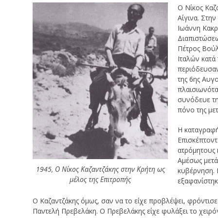
Ο Νίκος Καζ
Αίγινα. Στη
Ιωάννη Κακρ
Διαπιστώσεω
Πέτρος Βούλ
Ιταλών κατά
περιόδευσαν
της 6ης Αυγ
πλαισιωνότα
συνόδευε τη
πόνο της με
Η καταγραφή
Επισκέπτοντ
ατρόμητους 
Αμέσως μετά
1945, Ο Νίκος Καζαντζάκης στην Κρήτη ως
κυβέρνηση. 
μέλος της Επιτροπής
εξαφανίστηκ
Ο Καζαντζάκης όμως, σαν να το είχε προβλέψει, φρόντισ
Παντελή Πρεβελάκη. Ο Πρεβελάκης είχε φυλάξει το χειρό