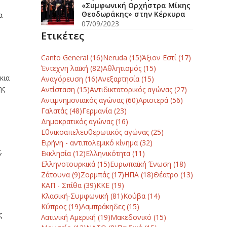
«Συμφωνική Ορχήστρα Μίκης
Θεοδωράκης» στην Κέρκυρα
α
07/09/2023
Ετικέτες
Canto General
(16)
Neruda
(15)
Άξιον Εστί
(17)
Έντεχνη λαϊκή
(82)
Αθλητισμός
(15)
κια
Αναγόρευση
(16)
Ανεξαρτησία
(15)
ης
Αντίσταση
(15)
Αντιδικτατορικός αγώνας
(27)
Αντιμνημονιακός αγώνας
(60)
Αριστερά
(56)
Γαλατάς
(48)
Γερμανία
(23)
Δημοκρατικός αγώνας
(16)
Εθνικοαπελευθερωτικός αγώνας
(25)
Ειρήνη - αντιπολεμικό κίνημα
(32)
.
Εκκλησία
(12)
Ελληνικότητα
(11)
Ελληνοτουρκικά
(15)
Ευρωπαϊκή Ένωση
(18)
Ζάτουνα
(9)
Ζορμπάς
(17)
ΗΠΑ
(18)
Θέατρο
(13)
ΚΑΠ - Σπίθα
(39)
ΚΚΕ
(19)
Κλασική-Συμφωνική
(81)
Κούβα
(14)
Κύπρος
(19)
Λαμπράκηδες
(15)
ς
Λατινική Αμερική
(19)
Μακεδονικό
(15)