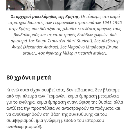
Οι αρχηγοί μακελάρηδες της Κρήτης.
Οι τέσσερις στη σειρά
στρατηγοί διοικητές των Γερμανικών στρατευμάτων 1941-1945
στην Κρήτη, που διέταξαν τις χιλιάδες εκτελέσεις αμάχων, τους
βανδαλισμούς και τις καταστροφές δεκάδων χωριών. Από
αριστερά 1ος Κουρτ Στουντέντ (Kurt Student), 2ος Αλεξάντερ
Αντρέ (Alexander Andrae), 3ος Μπρούνο Μπράουερ (Bruno
Bräuer), 4ος Φρίντριχ Μίλερ (Friedrich Müller).
80 χρόνια μετά
Κι ενώ αυτά είχαν συμβεί τότε, δεν είδαμε και δεν βλέπομε
από την πλευρά των Γερμανών, καμιά έμπρακτη μεταμέλεια
για το έγκλημα, καμιά έμπρακτη αναγνώριση της θυσίας, αλλά
αντίθετα την προσπάθεια να αντιστραφούν τα πράγματα και
να αναθεωρηθούν στη βάση της συνευθύνης και του
συμψηφισμού, (μια γνώριμη μέθοδο του ιστορικού
αναθεωρητισμού!).