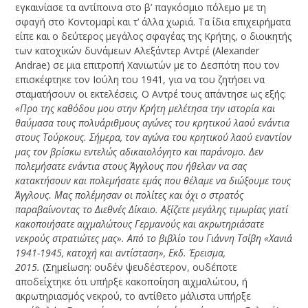
εγκαινίασε τα αντίποινα στο β’ παγκόσμιο πόλεμο με τη
σφαγή στο Κοντομαρί και τ’ άλλα χωριά. Τα ίδια επιχειρήματα
είπε και ο δεύτερος μεγάλος σφαγέας της Κρήτης, ο διοικητής
των κατοχικών δυνάμεων Αλεξάντερ Αντρέ (Alexander
Andrae) σε μια επιτροπή Χανιωτών με το Δεσπότη που τον
επισκέφτηκε τον Ιούλη του 1941, για να του ζητήσει να
σταματήσουν οι εκτελέσεις. Ο Αντρέ τους απάντησε ως εξής:
«Προ της καθόδου μου στην Κρήτη μελέτησα την ιστορία και
θαύμασα τους πολυάριθμους αγώνες του κρητικού λαού ενάντια
στους Τούρκους. Σήμερα, τον αγώνα του κρητικού λαού εναντίον
μας τον βρίσκω εντελώς αδικαιολόγητο και παράνομο. Δεν
πολεμήσατε ενάντια στους Άγγλους που ήθελαν να σας
κατακτήσουν και πολεμήσατε εμάς που θέλαμε να διώξουμε τους
Άγγλους. Μας πολέμησαν οι πολίτες και όχι ο στρατός
παραβαίνοντας το Διεθνές Δίκαιο. Αξίζετε μεγάλης τιμωρίας γιατί
κακοποιήσατε αιχμαλώτους Γερμανούς και ακρωτηριάσατε
νεκρούς στρατιώτες μας». Από το βιβλίο του Γιάννη Τσίβη «Χανιά
1941-1945, κατοχή και αντίσταση», Εκδ. Έρεισμα,
2015.
(Σημείωση: ουδέν ψευδέστερον, ουδέποτε
αποδείχτηκε ότι υπήρξε κακοποίηση αιχμαλώτου, ή
ακρωτηριασμός νεκρού, το αντίθετο μάλιστα υπήρξε