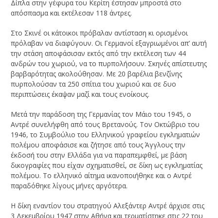
Δίπλα στην γέφυρα του Κερίτη έστησαν μπροστά στο
απόσπασμα και εκτέλεσαν 118 άντρες.
Στο Σκινέ οι κάτοικοι πρόβαλαν αντίσταση κι ορισμένοι
πρόλαβαν να διαφύγουν. Οι Γερμανοί εξαγριωμένοι απ’ αυτή
την στάση αποφάσισαν εκτός από την εκτέλεση των 44
ανδρών του χωριού, να το πυρπολήσουν. Σκηνές απίστευτης
βαρβαρότητας ακολούθησαν. Με 20 βαρέλια βενζίνης
πυρπολούσαν τα 250 σπίτια του χωριού και σε δυο
περιπτώσεις έκαψαν μαζί και τους ενοίκους.
Μετά την παράδοση της Γερμανίας τον Μάιο του 1945, ο
Αντρέ συνελήφθη από τους Βρετανούς. Τον Οκτώβριο του
1946, το Συμβούλιο του Ελληνικού γραφείου εγκληματιών
πολέμου αποφάσισε και ζήτησε από τους Άγγλους την
έκδοσή του στην Ελλάδα για να παραπεμφθεί, με βάση
δικογραφίες που είχαν σχηματισθεί, σε δίκη ως εγκληματίας
πολέμου. Το ελληνικό αίτημα ικανοποιήθηκε και ο Αντρέ
παραδόθηκε λίγους μήνες αργότερα.
Η δίκη εναντίον του στρατηγού Αλεξάντερ Αντρέ άρχισε στις
3 Δεκεμβρίου 1947 στην Αθήνα και τερματίστηκε στις 22 του