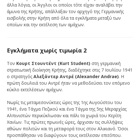
άλλα λόγια, οι Άγγλοι οι οποίοι τότε είχαν αναλάβει την
άμυνα της Κρήτης, απάλλαξαν τον αρχηγό της Γερμανικής
εισβολής στην Κρήτη από όλα τα εγκλήματα μεταξύ των
οποίων και την εκτέλεση των αμάχων.
Εγκλήματα χωρίς τιμωρία 2
Τον
Κουρτ Στουντέντ (Kurt Student)
στη γερμανική
στρατιωτική διοίκηση Κρήτης, διαδέχτηκε στις 7 Ιουλίου 1941
ο στρατηγός
Αλεξάντερ Αντρέ (Alexander Andrae)
. Η
πρώτη δουλειά του Αντρέ ήταν να μεθοδεύσει τον επόμενο
κύκλο εκτελέσεων αμάχων.
Νωρίς τις μεταμεσονύκτιες ώρες της 1ης Αυγούστου του
1941, ένα Τάγμα Πεζικού και ένα Τάγμα της 5ης Μεραρχίας
Αλπινιστών περικύκλωσαν και πάλι τα χωριά του Κερίτη
Χανίων. Τις πρώτες πρωινές ώρες, άρχισαν τις συλλήψεις
αθώων πολιτών και τη μεταφορά τους στον Αλικιανό. Όσοι
προσπάθησαν να διαφύγουν τους εκτέλεσαν επιτόπου.