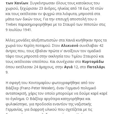
των Χανίων
. Συγκέντρωσαν όλους τους κατοίκους του
χωριού, ξεχώρισαν 23 άνδρες, ηλικίας από 18 έως 50 ετών
και τους εκτέλεσαν εν ψυχρώ στα λιόφυτα, μπροστά στα
μάτια των δικών τους. Για την επιτυχή αποστολή του ο
Trebes παρασημοφορήθηκε με το Σταυρό των Ιπποτών στις
9 Ιουλίου 1941.
Άλλες μονάδες αλεξιπτωτιστών στα Χανιά κινήθηκαν προς τα
χωριά του Κερίτη ποταμού. Στον
Αλικιανό
συνέλαβαν 42
άντρες που, τους έβαλαν πρώτα ν’ ανοίξουν τον ομαδικό
τάφο τους μπροστά στην εκκλησία του Τιμίου Σταυρού και
τους εκτέλεσαν επιτόπου. Και συνέχισαν στο
Κυρτομάδω
όπου εκτέλεσαν 24 άμαχους, στην
Αγιά
12, στο
Πατελάρι
9.
Η σφαγή του Κοντομαρίου φωτογραφήθηκε από τον
Βάιξλερ (Franz-Peter Weixler), έναν Γερμανό πολεμικό
ανταποκριτή, χάρις τον οποίο μπορούμε να δούμε καρέ-καρέ
το έγκλημα. Ο Βάιξλερ αργότερα κατηγορήθηκε και
φυλακίστηκε, για προδοσία εναντίον της ναζιστικής
Γερμανίας, για διαρροή υλικού που σχετίζεται με τις