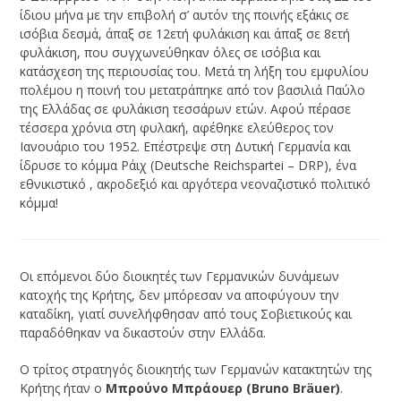
ίδιου μήνα με την επιβολή σ’ αυτόν της ποινής εξάκις σε
ισόβια δεσμά, άπαξ σε 12ετή φυλάκιση και άπαξ σε 8ετή
φυλάκιση, που συγχωνεύθηκαν όλες σε ισόβια και
κατάσχεση της περιουσίας του. Μετά τη λήξη του εμφυλίου
πολέμου η ποινή του μετατράπηκε από τον βασιλιά Παύλο
της Ελλάδας σε φυλάκιση τεσσάρων ετών. Αφού πέρασε
τέσσερα χρόνια στη φυλακή, αφέθηκε ελεύθερος τον
Ιανουάριο του 1952. Επέστρεψε στη Δυτική Γερμανία και
ίδρυσε το κόμμα Ράιχ (Deutsche Reichspartei – DRP), ένα
εθνικιστικό , ακροδεξιό και αργότερα νεοναζιστικό πολιτικό
κόμμα!
Οι επόμενοι δύο διοικητές των Γερμανικών δυνάμεων
κατοχής της Κρήτης, δεν μπόρεσαν να αποφύγουν την
καταδίκη, γιατί συνελήφθησαν από τους Σοβιετικούς και
παραδόθηκαν να δικαστούν στην Ελλάδα.
Ο τρίτος στρατηγός διοικητής των Γερμανών κατακτητών της
Κρήτης ήταν ο
Μπρούνο Μπράουερ (Bruno Bräuer)
.