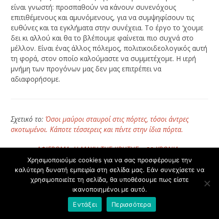
είναι γνωστή: προσπαθούν να κάνουν συνενόχους
επιτιθέμενους και αμυνόμενους, για να συμψηφίσουν τις
ευθύνες και τα εγκλήματα στην συνέχεια. Το έργο το ‘χουμε
δει κι αλλού και θα το βλέπουμε φαίνεται πιο συχνά στο
μέλλον. Είναι ένας άλλος πόλεμος, πολιτικοιδεολογικός αυτή
τη φορά, στον οποίο καλούμαστε να συμμετέχομε.
Η ιερή
μνήμη των προγόνων μας δεν μας επιτρέπει να
αδιαφορήσομε.
Σχετικό το:
Όσοι μαύροι σταυροί στις πόρτες, τόσοι άντρες
σκοτωμένοι. Κάποτε τέσσερεις και πέντε στην ίδια πόρτα.
κ.α. στο
ΑΦΙΕΡΩΜΑ: Η ΜΑΧΗ ΤΗΣ ΚΡΗΤΗΣ – 80 ΧΡΟΝΙΑ
Χρησιμοποιούμε cookies για να σας προσφέρουμε την
καλύτερη δυνατή εμπειρία στη σελίδα μας. Εάν συνεχίσετε να
Μοιραστείτε το
χρησιμοποιείτε τη σελίδα, θα υποθέσουμε πως είστε
ικανοποιημένοι με αυτό.
Εντάξει
Περισσότερα
Facebook
Twitter
Pinterest