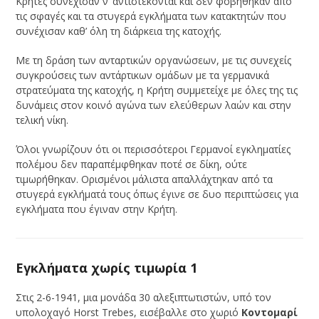
Κρήτες συνέχισαν ν’ αντιστέκονται και δεν φοβήθηκαν από
τις σφαγές και τα στυγερά εγκλήματα των κατακτητών που
συνέχισαν καθ’ όλη τη διάρκεια της κατοχής.
Με τη δράση των ανταρτικών οργανώσεων, με τις συνεχείς
συγκρούσεις των αντάρτικων ομάδων με τα γερμανικά
στρατεύματα της κατοχής, η Κρήτη συμμετείχε με όλες της τις
δυνάμεις στον κοινό αγώνα των ελεύθερων λαών και στην
τελική νίκη.
Όλοι γνωρίζουν ότι οι περισσότεροι Γερμανοί εγκληματίες
πολέμου δεν παραπέμφθηκαν ποτέ σε δίκη, ούτε
τιμωρήθηκαν. Ορισμένοι μάλιστα απαλλάχτηκαν από τα
στυγερά εγκλήματά τους όπως έγινε σε δυο περιπτώσεις για
εγκλήματα που έγιναν στην Κρήτη.
Εγκλήματα χωρίς τιμωρία 1
Στις 2-6-1941, μια μονάδα 30 αλεξιπτωτιστών, υπό τον
υπολοχαγό Horst Trebes, εισέβαλλε στο χωριό
Κοντομαρί