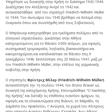
Υπηρέτησε ως διοικητής στην Κρήτη το διάστημα 1942-1944.
Διαδέχτηκε τον Αλεξάντερ Αντρέ το 1942 και
αντικαταστάθηκε από τον στρατηγό Friedrich-Wilhelm Müller
το 1944. Τον Ιανουάριο του 1945 βρέθηκε να πολεμά στην
Ουκρανία όπου και συνελήφθη από τους Σοβιετικούς.
Ο Μπράουερ κατηγορήθηκε για εγκλήματα πολέμου από το
ελληνικό στρατοδικείο. Δικάστηκε στην Αθήνα
κατηγορούμενος για το θάνατο 3.000 ατόμων, για σφαγές,
συστηματική τρομοκρατία, λεηλασία, βασανιστήρια και
κακομεταχείριση και καταδικάστηκε σε θάνατο στις 9
Δεκεμβρίου 1946. Εκτελέστηκε στις 20 Μαΐου 1947, μαζί με
τον Friedrich-Wilhelm Müller, στην επέτειο της γερμανικής
εισβολής στην Κρήτη.
Ο στρατηγός
Φρίντριχ Μίλερ (Friedrich-Wilhelm Müller)
αντικατέστησε την 1η Ιουλίου 1944, τον Bruno Brauer ως
διοικητή της κατεχόμενης Κρήτης. Επονομάσθηκε “Ο Χασάπης
της Κρήτης” και διέταξε τις επιθέσεις εναντίον αμάχων, τις
σφαγές και τα ολοκαυτώματα στη Βιάννο, το Μάραθο, τη
Δαμάστα του Ηρακλείου, τ’ Ανώγεια, τα χωριά του Κέντρους
στην επαρχία Αμαρίου Ρεθύμνου (Γερακάρι, Άνω Μέρος,