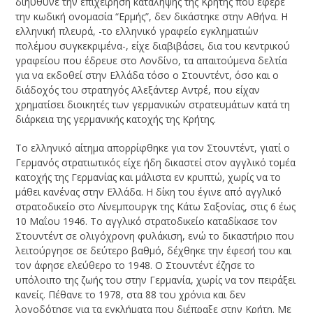
διηύθυνε την επιχείρηση κατάληψης της Κρήτης που έφερε
την κωδική ονομασία “Ερμής”, δεν δικάστηκε στην Αθήνα. Η
ελληνική πλευρά, -το ελληνικό γραφείο εγκληματιών
πολέμου συγκεκριμένα-, είχε διαβιβάσει, δια του κεντρικού
γραφείου που έδρευε στο Λονδίνο, τα απαιτούμενα δελτία
για να εκδοθεί στην Ελλάδα τόσο ο Στουντέντ, όσο και ο
διάδοχός του στρατηγός Αλεξάντερ Αντρέ, που είχαν
χρηματίσει διοικητές των γερμανικών στρατευμάτων κατά τη
διάρκεια της γερμανικής κατοχής της Κρήτης.
Το ελληνικό αίτημα απορρίφθηκε για τον Στουντέντ, γιατί ο
Γερμανός στρατιωτικός είχε ήδη δικαστεί στον αγγλικό τομέα
κατοχής της Γερμανίας και μάλιστα εν κρυπτώ, χωρίς να το
μάθει κανένας στην Ελλάδα. Η δίκη του έγινε από αγγλικό
στρατοδικείο στο Λίνεμπουργκ της Κάτω Σαξονίας, στις 6 έως
10 Μαΐου 1946. Το αγγλικό στρατοδικείο καταδίκασε τον
Στουντέντ σε ολιγόχρονη φυλάκιση, ενώ το δικαστήριο που
λειτούργησε σε δεύτερο βαθμό, δέχθηκε την έφεσή του και
τον άφησε ελεύθερο το 1948. Ο Στουντέντ έζησε το
υπόλοιπο της ζωής του στην Γερμανία, χωρίς να τον πειράξει
κανείς. Πέθανε το 1978, στα 88 του χρόνια και δεν
λογοδότησε για τα εγκλήματα που διέπραξε στην Κρήτη. Με