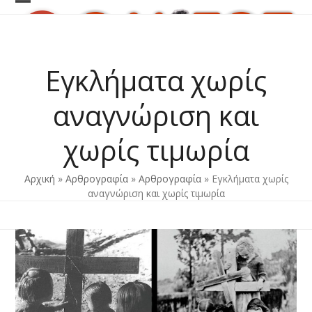
Skip
Open
Close
to
content
mobile
mobile
menu
menu
Εγκλήματα χωρίς
αναγνώριση και
χωρίς τιμωρία
Αρχική
»
Αρθρογραφία
»
Αρθρογραφία
»
Εγκλήματα χωρίς
αναγνώριση και χωρίς τιμωρία