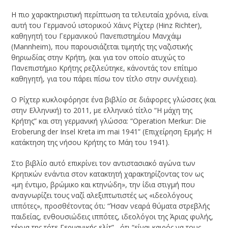
Η πιο χαρακτηριστική περίπτωση τα τελευταία χρόνια, είναι
αυτή του Γερμανού ιστορικού Χάινς Ρίχτερ (Ηinz Richter),
καθηγητή του Γερμανικού Πανεπιστημίου Μανχάιμ
(Μannheim), που παρουσιάζεται τιμητής της ναζιστικής
θηριωδίας στην Κρήτη, (και για τον οποίο ατυχώς το
Πανεπιστήμιο Κρήτης ρεζιλεύτηκε, κάνοντάς τον επίτιμο
καθηγητή, για του πάρει πίσω τον τίτλο στην συνέχεια).
Ο Ρίχτερ κυκλοφόρησε ένα βιβλίο σε διάφορες γλώσσες (και
στην Ελληνική) το 2011, με ελληνικό τίτλο “Η μάχη της
Κρήτης” και στη γερμανική γλώσσα: “Operation Merkur: Die
Eroberung der Insel Kreta im mai 1941” (Επιχείρηση Ερμής: Η
κατάκτηση της νήσου Κρήτης το Μάη του 1941).
Στο βιβλίο αυτό επικρίνει τον αντιστασιακό αγώνα των
Κρητικών ενάντια στον κατακτητή χαρακτηρίζοντας τον ως
«μη έντιμο, βρώμικο και κτηνώδη», την ίδια στιγμή που
αναγνωρίζει τους ναζί αλεξιπτωτιστές ως «ιδεολόγους
ιππότες», προσθέτοντας ότι: “Ήσαν νεαρά θύματα στρεβλής
παιδείας, ενθουσιώδεις ιππότες, ιδεολόγοι της Άριας φυλής,
τέκνα της τότε Γερμανικής ελίτ”, ότι “είναι καιρός να τους