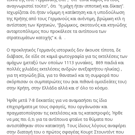
αναγνωριστεί τούτο”, ότι “η μάχη ήταν ιπποτική και δίκαιη”.
Ισχυρίζεται ότι ήταν νόμιμη η κατάκτηση και η υποδούλωση
της Κρήτης από τους Γερμανούς και ανέντιμη, βρώμικη κτλ η
αντίσταση των Κρητικών, “βρώμικος, σκοτεινός και κτηνώδης
ανταρτοπόλεμος που προκάλεσε τα αντίποινα των
στρατευμάτων κατοχής” κ. ά. .
Ο προκλητικός Γερμανός ιστορικός δεν άκουσε τίποτα, δε
διάβασε, δε είδε σε καμιά φωτογραφία για τις εκτελέσεις των
αμάχων (μεταξύ των οποίων 1113 γυναίκες, 869 παιδιά και
πολλές χιλιάδες εκτελέσεις ανδρών ανεξαρτήτου ηλικίας) ,
για τη κτηνώδη βία, για το θανατικό και τη συμφορά που
σκόρπισαν οι συμπατριώτες του (και πιθανά ομοϊδεάτες του)
στην Κρήτη, στην Ελλάδα αλλά και σ’ όλο το κόσμο.
Ήρθε μετά 7-8 δεκαετίες για να αναμασήσει τις ίδια
επιχειρήματα με τους σφαγείς, που οργάνωσαν και
πραγματοποίησαν τις εκτελέσεις και τις καταστροφές. Ήρθε
να μας πει ό,τι για τα αντίποινα φταίνε τα θύματα που
αντιστάθηκαν στον κατακτητή. Τους ίδιους λόγους αναφέρει
στην διαταγή του ο πρώτος σφαγέας Κουρτ Στουντέντ που