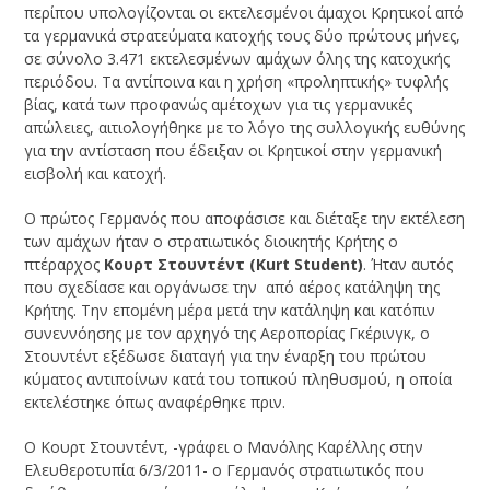
περίπου υπολογίζονται οι εκτελεσμένοι άμαχοι Κρητικοί από
τα γερμανικά στρατεύματα κατοχής τους δύο πρώτους μήνες,
σε σύνολο 3.471 εκτελεσμένων αμάχων όλης της κατοχικής
περιόδου. Τα αντίποινα και η χρήση «προληπτικής» τυφλής
βίας, κατά των προφανώς αμέτοχων για τις γερμανικές
απώλειες, αιτιολογήθηκε με το λόγο της συλλογικής ευθύνης
για την αντίσταση που έδειξαν οι Κρητικοί στην γερμανική
εισβολή και κατοχή.
Ο πρώτος Γερμανός που αποφάσισε και διέταξε την εκτέλεση
των αμάχων ήταν ο στρατιωτικός διοικητής Κρήτης ο
πτέραρχος
Κουρτ Στουντέντ (Kurt Student)
. Ήταν αυτός
που σχεδίασε και οργάνωσε την από αέρος κατάληψη της
Κρήτης. Την επομένη μέρα μετά την κατάληψη και κατόπιν
συνεννόησης με τον αρχηγό της Αεροπορίας Γκέρινγκ, ο
Στουντέντ εξέδωσε διαταγή για την έναρξη του πρώτου
κύματος αντιποίνων κατά του τοπικού πληθυσμού, η οποία
εκτελέστηκε όπως αναφέρθηκε πριν.
Ο Κουρτ Στουντέντ, -γράφει ο Μανόλης Καρέλλης στην
Ελευθεροτυπία 6/3/2011- ο Γερμανός στρατιωτικός που