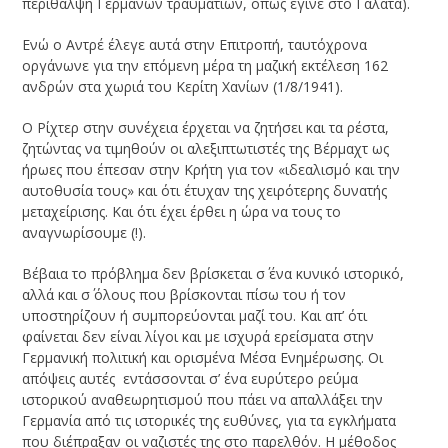
περίθαλψη Γερμανών τραυματιών, όπως έγινε στο Γαλατά).
Ενώ ο Αντρέ έλεγε αυτά στην Επιτροπή, ταυτόχρονα
οργάνωνε για την επόμενη μέρα τη μαζική εκτέλεση 162
ανδρών στα χωριά του Κερίτη Χανίων (1/8/1941).
Ο Ρίχτερ στην συνέχεια έρχεται να ζητήσει και τα ρέστα,
ζητώντας να τιμηθούν οι αλεξιπτωτιστές της Βέρμαχτ ως
ήρωες που έπεσαν στην Κρήτη για τον «ιδεαλισμό και την
αυτοθυσία τους» και ότι έτυχαν της χειρότερης δυνατής
μεταχείρισης. Και ότι έχει έρθει η ώρα να τους το
αναγνωρίσουμε (!).
Βέβαια το πρόβλημα δεν βρίσκεται σ΄ ένα κυνικό ιστορικό,
αλλά και σ΄ όλους που βρίσκονται πίσω του ή τον
υποστηρίζουν ή συμπορεύονται μαζί του. Και απ’ ότι
φαίνεται δεν είναι λίγοι και με ισχυρά ερείσματα στην
Γερμανική πολιτική και ορισμένα Μέσα Ενημέρωσης. Οι
απόψεις αυτές εντάσσονται σ’ ένα ευρύτερο ρεύμα
ιστορικού αναθεωρητισμού που πάει να απαλλάξει την
Γερμανία από τις ιστορικές της ευθύνες, για τα εγκλήματα
που διέπραξαν οι ναζιστές της στο παρελθόν. Η μέθοδος