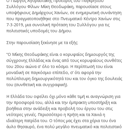
Ο Γιώργος Αγοραστάκης Πρόεδρος του Παγκρήτιου
Συλλόγου Φίλων Μίκη Θεοδωράκη, παρουσίασε στους
υποψήφιους Δημάρχους Χανίων, σε ενημερωτική συνάντηση
που πραγματοποιήθηκε στο Πνευματικό Κέντρο Χανίων στις
7-3-2019, μια συνολική πρόταση του Συλλόγου για τις
πολιτιστικές υποδομές του Δήμου.
Στην παρουσίαση ξεκίνησε με τα εξής:
“Ο Μίκης Θεοδωράκης είναι ο κορυφαίος δημιουργός της
σύγχρονης Ελλάδας και ένας από τους κορυφαίους συνθέτες
του 20
ου
αιώνα σ’ όλο το κόσμο. Η περίπτωσή του είναι
μοναδική σε παγκόσμιο επίπεδο, σ’ ότι αφορά την
πολύπλευρη δημιουργικότητά του και τον όγκο της δουλειάς
του (συνθετική και συγγραφική).
Η Ελλάδα του οφείλει όχι μόνο κάθε τιμή κι αναγνώριση για
την προσφορά του, αλλά και την έμπρακτη υποστήριξη και
βοήθεια στην ανάδειξη και προβολή του έργου του στις
νεότερες γενιές. Περισσότερο η Κρήτη και τα Χανιά η
ιδιαίτερη πατρίδα του. Ο τόπος μας έχει στα χέρια του ένα
άυλο θησαυρό, ένα πολύ μεγάλο πνευματικό και πολιτιστικό