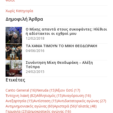
Φίλοι
Χωρίς Κατηγορία
Δημοφιλή Άρθρα
O Μίκης απαντά στους συκοφάντες: Ηλίθιοι
ή αδίστακτοι οι εχθροί μου
12/02/2018
ΤΑ ΧΑΝΙΑ ΤΙΜΟΥΝ ΤΟ ΜΙΚΗ ΘΕΟΔΩΡΑΚΗ
04/06/2016
Συνάντηση Μίκη Θεοδωράκη – Αλέξη
Τσίπρα
24/02/2015
Ετικέτες
Canto General
(16)
Neruda
(15)
Άξιον Εστί
(17)
Έντεχνη λαϊκή
(82)
Αθλητισμός
(15)
Αναγόρευση
(16)
Ανεξαρτησία
(15)
Αντίσταση
(15)
Αντιδικτατορικός αγώνας
(27)
Αντιμνημονιακός αγώνας
(60)
Αριστερά
(56)
Γαλατάς
(48)
Γερμανία
(23)
Δημοκρατικός αγώνας
(16)