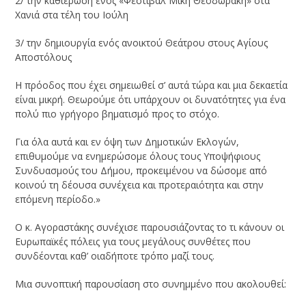
2/ την καθιέρωση ενός «Φεστιβάλ Μίκη Θεοδωράκη» στα
Χανιά στα τέλη του Ιούλη
3/ την δημιουργία ενός ανοικτού Θεάτρου στους Αγίους
Αποστόλους
Η πρόοδος που έχει σημειωθεί σ’ αυτά τώρα και μια δεκαετία
είναι μικρή. Θεωρούμε ότι υπάρχουν οι δυνατότητες για ένα
πολύ πιο γρήγορο βηματισμό προς το στόχο.
Για όλα αυτά και εν όψη των Δημοτικών Εκλογών,
επιθυμούμε να ενημερώσομε όλους τους Υποψήφιους
Συνδυασμούς του Δήμου, προκειμένου να δώσομε από
κοινού τη δέουσα συνέχεια και προτεραιότητα και στην
επόμενη περίοδο.»
Ο κ. Αγοραστάκης συνέχισε παρουσιάζοντας το τι κάνουν οι
Ευρωπαϊκές πόλεις για τους μεγάλους συνθέτες που
συνδέονται καθ’ οιαδήποτε τρόπο μαζί τους.
Μια συνοπτική παρουσίαση στο συνημμένο που ακολουθεί: