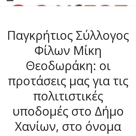
Skip
Open
Close
to
content
mobile
mobile
menu
menu
Παγκρήτιος Σύλλογος
Φίλων Μίκη
Θεοδωράκη: οι
προτάσεις μας για τις
πολιτιστικές
υποδομές στο Δήμο
Χανίων, στο όνομα